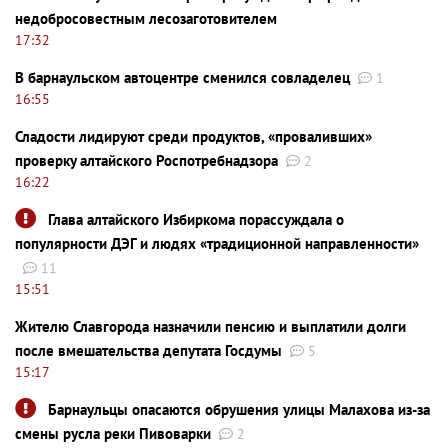
недобросовестным лесозаготовителем
17:32
В барнаульском автоцентре сменился совладелец
1
16:55
Сладости лидируют среди продуктов, «проваливших»
проверку алтайского Роспотребнадзора
2
16:22
Глава алтайского Избиркома порассуждала о
популярности ДЭГ и людях «традиционной направленности»
11
15:51
Жителю Славгорода назначили пенсию и выплатили долги
после вмешательства депутата Госдумы
5
15:17
Барнаульцы опасаются обрушения улицы Малахова из-за
смены русла реки Пивоварки
2