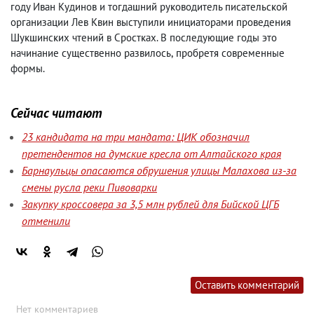
году Иван Кудинов и тогдашний руководитель писательской
организации Лев Квин выступили инициаторами проведения
Шукшинских чтений в Сростках. В последующие годы это
начинание существенно развилось
,
пробретя современные
формы.
Сейчас читают
23 кандидата на три мандата: ЦИК обозначил
претендентов на думские кресла от Алтайского края
Барнаульцы опасаются обрушения улицы Малахова из-за
смены русла реки Пивоварки
Закупку кроссовера за 3,5 млн рублей для Бийской ЦГБ
отменили
Оставить комментарий
Нет комментариев