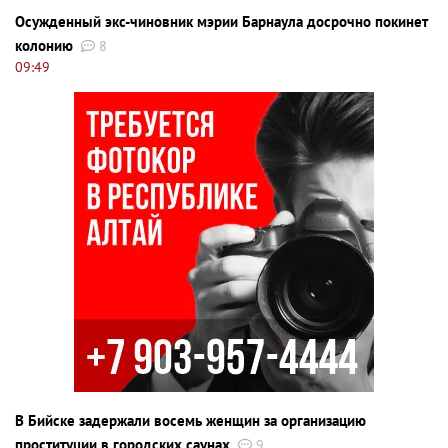
Осужденный экс-чиновник мэрии Барнаула досрочно покинет
колонию
8
09:49
В Бийске задержали восемь женщин за организацию
проституции в городских саунах
9