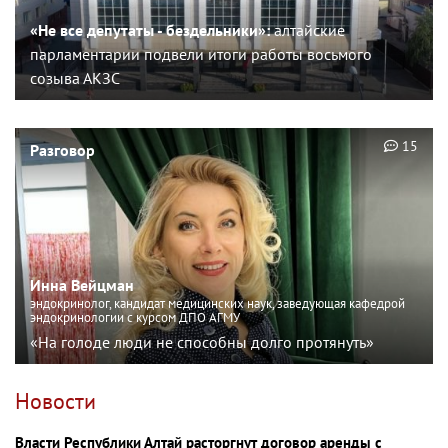
«Не все депутаты - бездельники»:
алтайские
парламентарии подвели итоги работы восьмого
созыва АКЗС
15
Разговор
Инна Вейцман
эндокринолог, кандидат медицинских наук, заведующая кафедрой
эндокринологии с курсом ДПО АГМУ
«На голоде люди не способны долго протянуть»
Новости
Власти Республики Алтай расторгнут договор аренды с