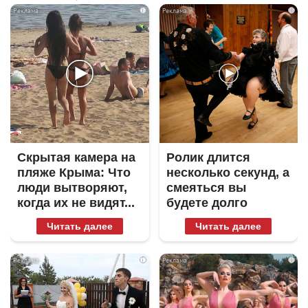
i
i
Скрытая камера на
Ролик длится
пляже Крыма: Что
несколько секунд, а
люди вытворяют,
смеяться вы
когда их не видят...
будете долго
Читать далее
Читать далее
i
i