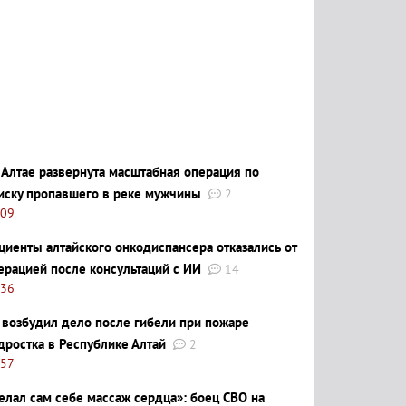
 Алтае развернута масштабная операция по
иску пропавшего в реке мужчины
2
:09
циенты алтайского онкодиспансера отказались от
ерацией после консультаций с ИИ
14
:36
 возбудил дело после гибели при пожаре
дростка в Республике Алтай
2
:57
елал сам себе массаж сердца»: боец СВО на