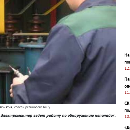
На
по
12
Па
оп
11
СК
дприятия
,
спасли резинового Гошу.
по
Электромонтер ведет работу по обнаружению неполадок.
10
«Д