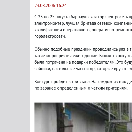
23.08.2006 16:24
С 23 по 25 августа барнаульская горэлектросеть
электромонтер, лучшая бригада сетевой компани
квалификации оперативного
,
оперативно-ремонтно
горэлектросети.
Обычно подобные праздники проводились раз в т
такие мероприятия ежегодными. Бюджет конкурса 
была потрачена на подарки победителям. Это бу
чайники
,
настольные часы и др
,
которые вручат эл
Конкурс пройдет в три этапа. На каждом из них д
по заранее определенным и четким критериям.