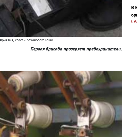
В 
ор
09
дприятия
,
спасли резинового Гошу.
Первая бригада проверяет предохранители.