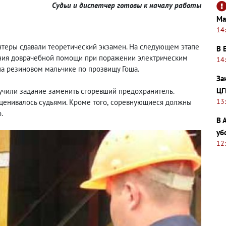
Судьи и диспетчер готовы к началу работы
Ма
14
нтеры сдавали теоретический экзамен. На следующем этапе
В 
ания доврачебной помощи при поражении электрическим
14
на резиновом мальчике по прозвищу Гоша.
За
ЦГ
лучили задание заменить сгоревший предохранитель.
13
ценивалось судьями. Кроме того
,
соревнующиеся должны
.
В 
уб
12