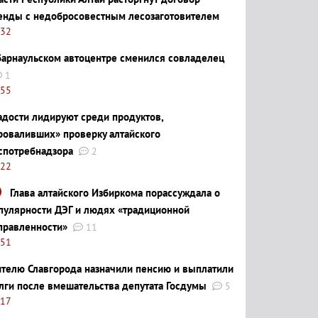
енды с недобросовестным лесозаготовителем
:32
барнаульском автоцентре сменился совладелец
1
:55
адости лидируют среди продуктов,
роваливших» проверку алтайского
спотребнадзора
2
:22
Глава алтайского Избиркома порассуждала о
пулярности ДЭГ и людях «традиционной
правленности»
11
:51
телю Славгорода назначили пенсию и выплатили
лги после вмешательства депутата Госдумы
5
:17