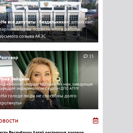
«Не все депутаты - бездельники»:
алтайские
парламентарии подвели итоги работы
восьмого созыва АКЗС
15
Разговор
Инна Вейцман
эндокринолог, кандидат медицинских наук, заведующая
кафедрой эндокринологии с курсом ДПО АГМУ
«На голоде люди не способны долго
протянуть»
овости
асти Республики Алтай расторгнут договор