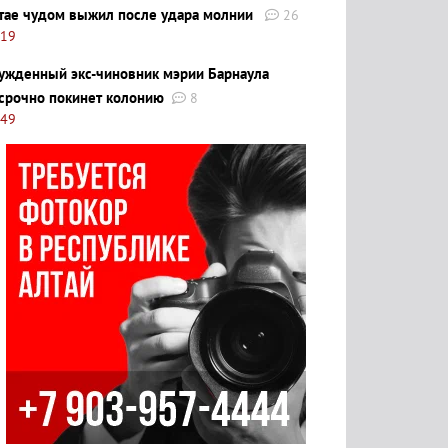
тае чудом выжил после удара молнии
26
:19
ужденный экс-чиновник мэрии Барнаула
срочно покинет колонию
8
:49