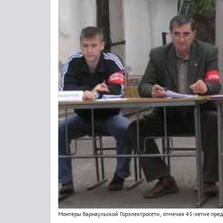
Монтеры барнаульской Горэлектросети
,
отмечая 45-летие пре