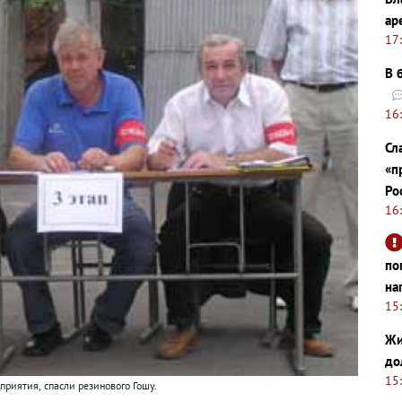
ар
17
В 
16
Сл
«п
Ро
16
по
на
15
Жи
до
15
дприятия
,
спасли резинового Гошу.