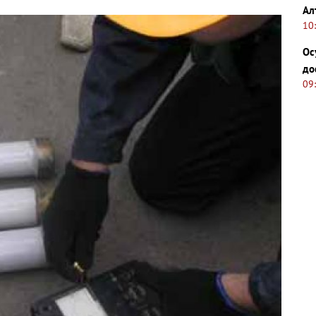
Ал
10
Ос
до
09