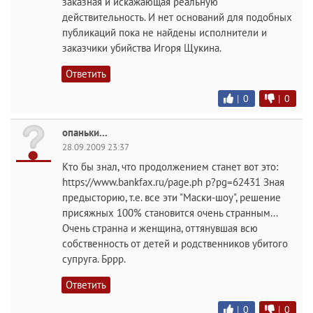
заказная и искажающая реальную
действительность. И нет оснований для подобных
публикаций пока не найдены исполнители и
заказчики убийства Игоря Щукина.
Ответить
|
0
|
0
опаньки...
28.09.2009 23:37
Кто бы знал, что продолжением станет вот это:
https://www.bankfax.ru/page.ph p?pg=62431 Зная
предысторию, т.е. все эти "Маски-шоу", решение
присяжных 100% становится очень странным...
Очень странна и женщина, оттянувшая всю
собственность от детей и родственников убитого
супруга. Бррр.
Ответить
|
0
|
0