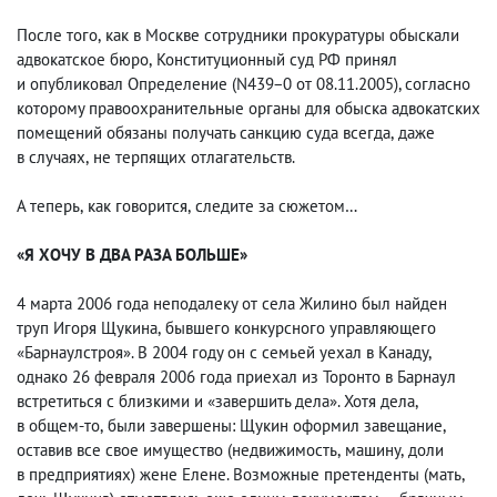
После того
,
как в Москве сотрудники прокуратуры обыскали
адвокатское бюро
,
Конституционный суд РФ принял
и опубликовал Определение
(
N439−0 от 08.11.2005), согласно
которому правоохранительные органы для обыска адвокатских
помещений обязаны получать санкцию суда всегда
,
даже
в случаях
,
не терпящих отлагательств.
А теперь
,
как говорится
,
следите за сюжетом…
«Я ХОЧУ В ДВА РАЗА БОЛЬШЕ»
4 марта 2006 года неподалеку от села Жилино был найден
труп Игоря Щукина
,
бывшего конкурсного управляющего
«Барнаулстроя». В 2004 году он с семьей уехал в Канаду
,
однако 26 февраля 2006 года приехал из Торонто в Барнаул
встретиться с близкими и «завершить дела». Хотя дела
,
в общем-то
,
были завершены: Щукин оформил завещание
,
оставив все свое имущество
(
недвижимость
,
машину
,
доли
в предприятиях) жене Елене. Возможные претенденты
(
мать
,