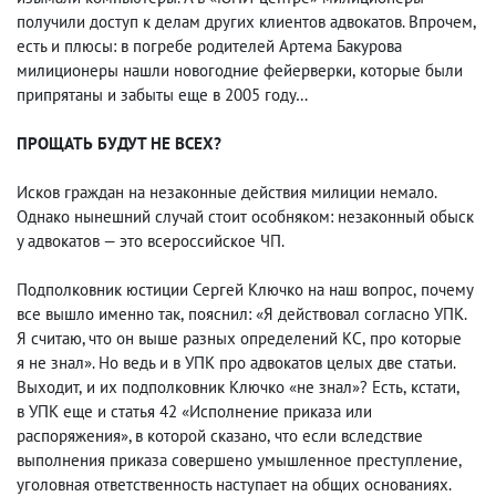
получили доступ к делам других клиентов адвокатов. Впрочем
,
есть и плюсы: в погребе родителей Артема Бакурова
милиционеры нашли новогодние фейерверки
,
которые были
припрятаны и забыты еще в 2005 году…
ПРОЩАТЬ БУДУТ НЕ ВСЕХ?
Исков граждан на незаконные действия милиции немало.
Однако нынешний случай стоит особняком: незаконный обыск
у адвокатов — это всероссийское ЧП.
Подполковник юстиции Сергей Ключко на наш вопрос
,
почему
все вышло именно так
,
пояснил: «Я действовал согласно УПК.
Я считаю, что он выше разных определений КС
,
про которые
я не знал». Но ведь и в УПК про адвокатов целых две статьи.
Выходит
,
и их подполковник Ключко «не знал»? Есть
,
кстати
,
в УПК еще и статья 42 «Исполнение приказа или
распоряжения», в которой сказано
,
что если вследствие
выполнения приказа совершено умышленное преступление
,
уголовная ответственность наступает на общих основаниях.