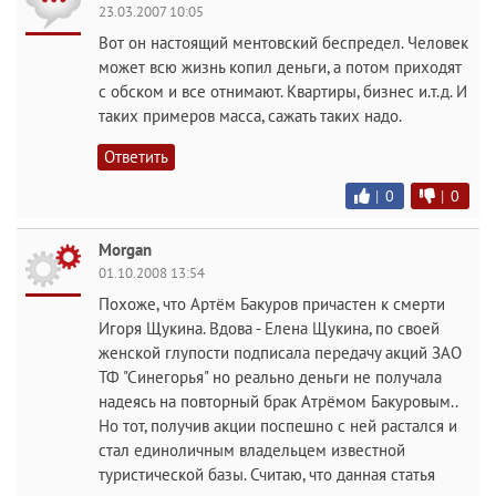
23.03.2007 10:05
Вот он настоящий ментовский беспредел. Человек
может всю жизнь копил деньги, а потом приходят
с обском и все отнимают. Квартиры, бизнес и.т.д. И
таких примеров масса, сажать таких надо.
Ответить
|
0
|
0
Morgan
01.10.2008 13:54
Похоже, что Артём Бакуров причастен к смерти
Игоря Щукина. Вдова - Елена Щукина, по своей
женской глупости подписала передачу акций ЗАО
ТФ "Синегорья" но реально деньги не получала
надеясь на повторный брак Атрёмом Бакуровым..
Но тот, получив акции поспешно с ней растался и
стал единоличным владельцем известной
туристической базы. Считаю, что данная статья