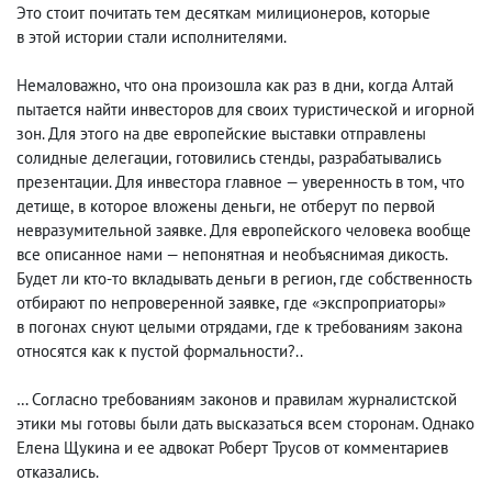
Это стоит почитать тем десяткам милиционеров
,
которые
в этой истории стали исполнителями.
Немаловажно
,
что она произошла как раз в дни
,
когда Алтай
пытается найти инвесторов для своих туристической и игорной
зон. Для этого на две европейские выставки отправлены
солидные делегации
,
готовились стенды
,
разрабатывались
презентации. Для инвестора главное — уверенность в том
,
что
детище
,
в которое вложены деньги
,
не отберут по первой
невразумительной заявке. Для европейского человека вообще
все описанное нами — непонятная и необъяснимая дикость.
Будет ли кто-то вкладывать деньги в регион, где собственность
отбирают по непроверенной заявке
,
где «экспроприаторы»
в погонах снуют целыми отрядами
,
где к требованиям закона
относятся как к пустой формальности?..
… Согласно требованиям законов и правилам журналистской
этики мы готовы были дать высказаться всем сторонам. Однако
Елена Щукина и ее адвокат Роберт Трусов от комментариев
отказались.