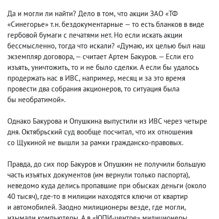
Да и могли ли найти? Дело в том
,
что акции ЗАО «ТФ
«Синегорье» т.н. бездокументарные — то есть бланков в виде
гербовой бумаги с печатями нет. Но если искать акции
бессмысленно
,
тогда что искали? «Думаю
,
их целью был наш
экземпляр договора, — считает Артем Бакуров. — Если его
изъять
,
уничтожить
,
то и не было сделки. А если бы удалось
продержать нас в ИВС
,
например
,
месяц и за это время
провести два собрания акционеров
,
то ситуация была
бы необратимой».
Однако Бакурова и Опушкина выпустили из ИВС через четыре
дня. Октябрьский суд вообще посчитал
,
что их отношения
со Щукиной не вышли за рамки гражданско-правовых.
Правда
,
до сих пор Бакуров и Опушкин не получили большую
часть изъятых документов
(
им вернули только паспорта),
неведомо куда делись пропавшие при обысках деньги
(
около
40 тысяч), где-то в милиции находятся ключи от квартир
и автомобилей. Заодно милиционеры везде
,
где могли
,
изымали компьютеры. А в «ЮПИ-центре» милиционеры