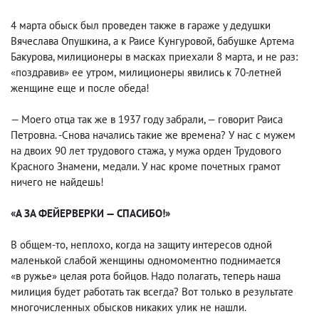
4 марта обыск был проведен также в гараже у дедушки
Вячеслава Опушкина
,
а к Раисе Кунгуровой
,
бабушке Артема
Бакурова, милиционеры в масках приехали 8 марта
,
и не раз:
«поздравив» ее утром
,
милиционеры явились к 70-летней
женщине еще и после обеда!
— Моего отца так же в 1937 году забрали, — говорит Раиса
Петровна. -Снова начались такие же времена? У нас с мужем
на двоих 90 лет трудового стажа
,
у мужа орден Трудового
Красного Знамени
,
медали. У нас кроме почетных грамот
ничего не найдешь!
«А ЗА ФЕЙЕРВЕРКИ — СПАСИБО!»
В общем-то
,
неплохо
,
когда на защиту интересов одной
маленькой слабой женщины одномоментно поднимается
«в ружье» целая рота бойцов. Надо полагать
,
теперь наша
милиция будет работать так всегда? Вот только в результате
многочисленных обысков никаких улик не нашли.