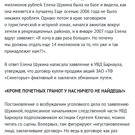
миллионов рублей. Елена Щукина была на базе и видела
,
как
она меняется к лучшему. Еще осенью 2006 года не было
никаких проблем. Однако потом в крае заговорили
о туристической и игорной зонах
,
начался ажиотаж вокруг
земли в рекреационных районах
,
и в январе 2007 года Елена
вдруг заявляет: «Я хочу в два раза больше». Но почему
мы должны отдать еще 14 миллионов за то, что уже и так
принадлежит нам?!».
В ответ Елена Щукина написала заявление в УВД Барнаула,
утверждая
,
что договор купли-продажи акций ЗАО «ТФ
«Синегорье» фиктивный и заключен обманным путем.
«КРОМЕ ПОЧЕТНЫХ ГРАМОТ У НАС НИЧЕГО НЕ НАЙДЕШЬ!»
Постановление о возбуждении уголовного дела по заявлению
Щукиной, подписанное начальником следственной части УВД
Барнаула подполковником юстиции Сергеем Ключко
,
можно
читать со сцены. Вопервых
,
там фигурируют «неустановленные
лица
,
заключившие договор». Но ведь в договоре как раз