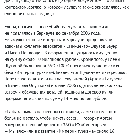
дочь Щукина) отметались еще одним документом — брачным
контрактом, согласно которому супруга также закреплялась как
единоличная наследница.
Елена
,
опасаясь после убийства мужа и за свою жизнь
,
не появлялась в Барнауле до сентября 2006 года.
Ее имущественные интересы в Барнауле представляли
адвокаты коллегии адвокатов «ЮПИ-центр» Эдуард Бауэр
и Павел Полховцев. В оформлении нуждалось имущество
на сумму около 10 миллионов рублей. Кроме того
,
у Елены
Щукиной были акции ЗАО «ТФ «Синегорье»
(
туристическая
база «Империя туризма»). Бизнес этот Щукину не интересовал.
Через своего зятя она нашла покупателей
(
Артема Бакурова
и Вячеслава Опушкина) и в мае 2006 года после нескольких
встреч и обсуждения деталей подписала договор купли-
продажи пяти акций на сумму 14 миллионов рублей.
«Турбаза была в плачевном состоянии
,
даже постельного
белья не хватало
,
чтобы начать сезон, — говорит Артем
Бакуров
,
нынешний директор ЗАО «ТФ «Синегорье».
— Мы вложили в развитие «Империи туризма» около 16