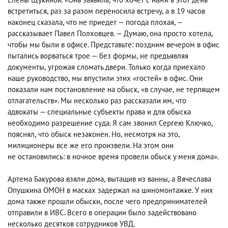
встретиться
,
раз за разом переносила встречу
,
а в 19 часов
наконец сказала
,
что не приедет — погода плохая, —
рассказывает Павел Полховцев. — Думаю, она просто хотела
,
чтобы мы были в офисе. Представьте: поздним вечером в офис
пытались ворваться трое — без формы
,
не предъявляя
документы
,
угрожая сломать двери. Только когда приехало
наше руководство
,
мы впустили этих «гостей» в офис. Они
показали нам постановление на обыск
,
«в случае
,
не терпящем
отлагательств». Мы несколько раз рассказали им
,
что
адвокаты — специальные субъекты права и для обыска
необходимо разрешение суда. Я сам звонил Сергею Ключко
,
пояснял
,
что обыск незаконен. Но
,
несмотря на это,
милиционеры все же его произвели. На этом они
не остановились: в ночное время провели обыск у меня дома».
Артема Бакурова взяли дома
,
вытащив из ванны
,
а Вячеслава
Опушкина ОМОН в масках задержал на шиномонтажке. У них
дома также прошли обыски
,
после чего предпринимателей
отправили в ИВС. Всего в операции было задействовано
несколько десятков сотрудников УВД.