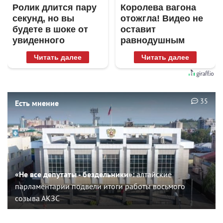
Ролик длится пару
Королева вагона
секунд, но вы
отожгла! Видео не
будете в шоке от
оставит
увиденного
равнодушным
Читать далее
Читать далее
35
Есть мнение
«Не все депутаты - бездельники»:
алтайские
парламентарии подвели итоги работы восьмого
созыва АКЗС