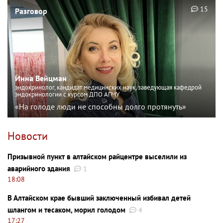
15
Разговор
Инна Вейцман
эндокринолог, кандидат медицинских наук, заведующая кафедрой
эндокринологии с курсом ДПО АГМУ
«На голоде люди не способны долго протянуть»
Новости
Призывной пункт в алтайском райцентре выселили из
аварийного здания
1
18:08
В Алтайском крае бывший заключенный избивал детей
шлангом и тесаком, морил голодом
4
17:27