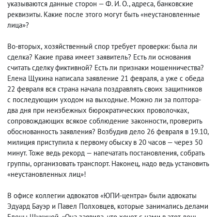
указываются данные сторон — Ф. И. О., адреса
,
банковские
реквизиты. Какие после этого могут быть «неустановленные
лица»?
Во-вторых
,
хозяйственный спор требует проверки: была ли
сделка? Какие права имеет заявитель? Есть ли основания
считать сделку фиктивной? Есть ли признаки мошенничества?
Елена Щукина написала заявление 21 февраля
,
а уже с обеда
22 февраля вся страна начала поздравлять своих защитников
с последующим уходом на выходные. Можно ли за полтора-
два дня при неизбежных бюрократических проволочках
,
сопровождающих всякое соблюдение законности, проверить
обоснованность заявления? Возбудив дело 26 февраля в 19.10
,
милиция приступила к первому обыску в 20 часов — через 50
минут. Тоже ведь рекорд — напечатать постановления
,
собрать
группы
,
организовать транспорт. Наконец
,
надо ведь установить
«неустановленных лиц»!
В офисе коллегии адвокатов «ЮПИ-центра» были адвокаты
Эдуард Бауэр и Павел Полховцев
,
которые занимались делами
Елены Щукиной. «Она заявила
,
что хочет с нами в этот день