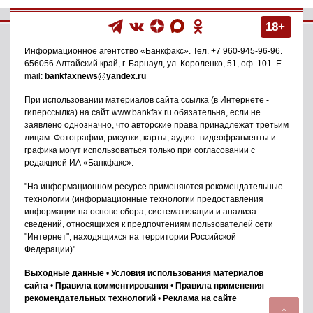
18+
Информационное агентство
«Банкфакс»
. Тел.
+7 960-945-96-96
.
656056
Алтайский край, г. Барнаул
,
ул. Короленко, 51, оф. 101
. E-
mail:
bankfaxnews@yandex.ru
При использовании материалов сайта ссылка (в Интернете -
гиперссылка) на сайт www.bankfax.ru обязательна, если не
заявлено однозначно, что авторские права принадлежат третьим
лицам. Фотографии, рисунки, карты, аудио- видеофрагменты и
графика могут использоваться только при согласовании с
редакцией ИА «Банкфакс».
"На информационном ресурсе применяются рекомендательные
технологии (информационные технологии предоставления
информации на основе сбора, систематизации и анализа
сведений, относящихся к предпочтениям пользователей сети
"Интернет", находящихся на территории Российской
Федерации)".
Выходные данные
•
Условия использования материалов
сайта
•
Правила комментирования
•
Правила применения
рекомендательных технологий
•
Реклама на сайте
↑