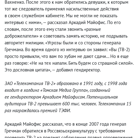
Вахненко. После этого к нам обратились девушки
,
к которым
тот же следователь применял насильственные действия
в своем служебном кабинете. Мы не могли не показать
интервью с ними», — рассказал Аркадий Майофис. По его
словам
,
после этого ему стали звонить «разные
доброжелатели» и советовать замять историю
,
не подрывать
авторитет милиции. «Угрозы были и со стороны генерала
Гречмана. Во время одного из интервью он заявил: «Вы
(
ТВ-2)
просто привыкли
,
что вам по зубам не дают сдачи… Но я еще
раз говорю: «Не на тех напали. Бить будем со страшной силой».
Это дословная цитата», — добавил гендиректор.
ЗАО «Телекомпания ТВ-2» образовано в 1991 году
,
с 1998 года
входит в холдинг «Томская Медиа Группа», созданный
ее гендиректором Аркадием Майофисом. Потенциальная
аудитория ТВ-2 превышает 600 тыс. человек. Телекомпания 15
раз награждалась премией ТЭФИ.
Аркадий Майофис рассказал
,
что в конце 2007 года генерал
Гречман обратился в Россвязьохранкультуру с требованием
проверить ТВ-2 на предмет соблюдения правил опровержения