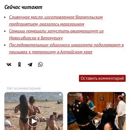
Сейчас читают
Сливочное масло, изготовленное барнаульским
предприятием, оказалось маргарином
Санкции помешали запустить авиамаршрут из
Новосибирска в Белокуриху
Последовательницу одиозного иноагента подозревают в
призывах к терроризму в Алтайском крае
Оставить комментарий
Нет комментариев
i
i