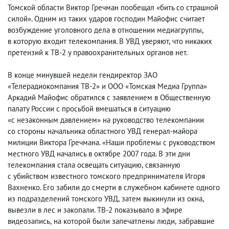
Томской области Виктор Гречман пообещал «бить со страшной
силой». Одним из таких ударов господин Майофис считает
возбуждение уголовного дела в отношении медиагруппы
,
в которую входит телекомпания. В УВД уверяют
,
что никаких
претензий к ТВ-2 у правоохранительных органов нет.
В конце минувшей недели гендиректор ЗАО
«Телерадиокомпания ТВ-2» и ООО «Томская Медиа Группа»
Аркадий Майофис обратился с заявлением в Общественную
палату России с просьбой вмешаться в ситуацию
«с незаконным давлением» на руководство телекомпании
со стороны начальника областного УВД генерал-майора
милиции Виктора Гречмана. «Наши проблемы с руководством
местного УВД начались в октябре 2007 года. В эти дни
телекомпания стала освещать ситуацию
,
связанную
с убийством известного томского предпринимателя Игоря
Вахненко. Его забили до смерти в служебном кабинете одного
из подразделений томского УВД
,
затем выкинули из окна
,
вывезли в лес и закопали. ТВ-2 показывало в эфире
видеозапись
,
на которой были запечатлены люди
,
забравшие