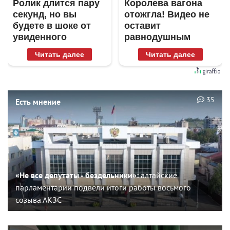
Ролик длится пару
Королева вагона
секунд, но вы
отожгла! Видео не
будете в шоке от
оставит
увиденного
равнодушным
Читать далее
Читать далее
35
Есть мнение
«Не все депутаты - бездельники»:
алтайские
парламентарии подвели итоги работы восьмого
созыва АКЗС