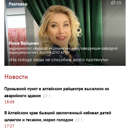
15
Разговор
Инна Вейцман
эндокринолог, кандидат медицинских наук, заведующая кафедрой
эндокринологии с курсом ДПО АГМУ
«На голоде люди не способны долго протянуть»
Новости
Призывной пункт в алтайском райцентре выселили из
аварийного здания
2
18:08
В Алтайском крае бывший заключенный избивал детей
шлангом и тесаком, морил голодом
5
17:27