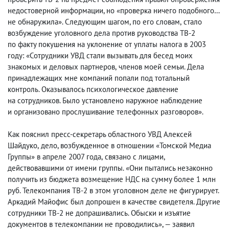
недостоверной информации, но «проверка ничего подобного…
не обнаружила». Следующим шагом, по его словам
,
стало
возбуждение уголовного дела против руководства ТВ-2
по факту покушения на уклонение от уплаты налога в 2003
году: «Сотрудники УВД стали вызывать для бесед моих
знакомых и деловых партнеров
,
членов моей семьи. Дела
принадлежащих мне компаний попали под тотальный
контроль. Оказывалось психологическое давление
на сотрудников. Было установлено наружное наблюдение
и организовано прослушивание телефонных разговоров».
Как пояснил пресс-секретарь областного УВД Алексей
Шайдуко
,
дело, возбужденное в отношении «Томской Медиа
Группы» в апреле 2007 года
,
связано с лицами
,
действовавшими от имени группы. «Они пытались незаконно
получить из бюджета возмещение НДС на сумму более 1 млн
руб. Телекомпания ТВ-2 в этом уголовном деле не фигурирует.
Аркадий Майофис был допрошен в качестве свидетеля. Другие
сотрудники ТВ-2 не допрашивались. Обыски и изъятие
документов в телекомпании не проводились», — заявил