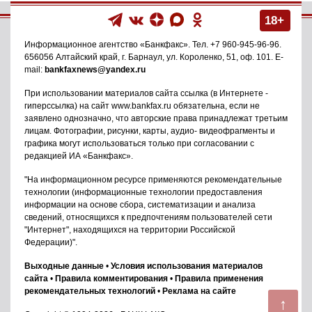
18+
Информационное агентство
«Банкфакс»
. Тел.
+7 960-945-96-96
.
656056
Алтайский край, г. Барнаул
,
ул. Короленко, 51, оф. 101
. E-
mail:
bankfaxnews@yandex.ru
При использовании материалов сайта ссылка (в Интернете -
гиперссылка) на сайт www.bankfax.ru обязательна, если не
заявлено однозначно, что авторские права принадлежат третьим
лицам. Фотографии, рисунки, карты, аудио- видеофрагменты и
графика могут использоваться только при согласовании с
редакцией ИА «Банкфакс».
"На информационном ресурсе применяются рекомендательные
технологии (информационные технологии предоставления
информации на основе сбора, систематизации и анализа
сведений, относящихся к предпочтениям пользователей сети
"Интернет", находящихся на территории Российской
Федерации)".
Выходные данные
•
Условия использования материалов
сайта
•
Правила комментирования
•
Правила применения
рекомендательных технологий
•
Реклама на сайте
↑