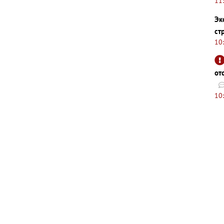
11
Эк
ст
10
от
10