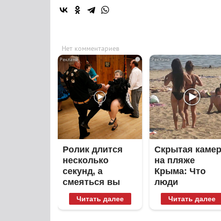
Нет комментариев
i
Ролик длится
Скрытая каме
несколько
на пляже
секунд, а
Крыма: Что
смеяться вы
люди
будете долго
вытворяют,
Читать далее
Читать далее
когда их не
видят...