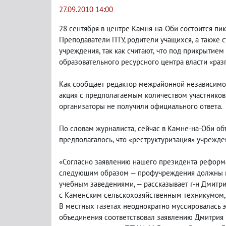
27.09.2010 14:00
28 сентября в центре Камня-на-Оби состоится пи
Преподаватели ПТУ, родители учащихся
,
а также 
учреждения
,
так как считают
,
что под прикрытием 
образовательного ресурсного центра власти «раз
Как сообщает редактор межрайонной независимо
акция с предполагаемым количеством участников
организаторы не получили официального ответа.
По словам журналиста
,
сейчас в Камне-на-Оби об
предполагалось
,
что «реструктуризация» учрежде
«Согласно заявлению нашего президента реформа
следующим образом — профучреждения должны п
учебным заведениями, — рассказывает г-н Дмитрие
с Каменским сельскохозяйственным техникумом
,
В местных газетах неоднократно муссировалась 
объединения соответствовал заявлению Дмитрия