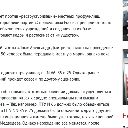
кет против «реструктуризации» местных профучилищ.
сторонники партии «Справедливая Россия» решили отстоять
объединения учреждений и создания на их базе
гоняют кадры и растаскивают имущество».
й газеты «Лом» Александр Дмитриев
,
заявка на проведение
 50 человек была передана в местную мэрии
,
однако пока
ъединяют три училища — N 66
,
85 и 25. Однако ранее
ний пройдёт совсем по другому сценарию.
 образования в этом направлении должна осуществляться
рисоединяться к средне-специальным или высшим
в. — Так
,
например
,
ПТУ N 66 должно было объединиться
а ПТУ NN 85 и 25 должны были объединить друг с другом.
Н
эта информация и жители были уже готовы
,
так как сценарий
 Медведева. Однако неожиданно всё меняется
,
после
Пр