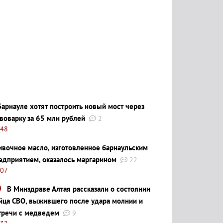
Барнауле хотят построить новый мост через
воварку за 65 млн рублей
2
:48
ивочное масло, изготовленное барнаульским
едприятием, оказалось маргарином
22
:07
В Минздраве Алтая рассказали о состоянии
йца СВО, выжившего после удара молнии и
тречи с медведем
9