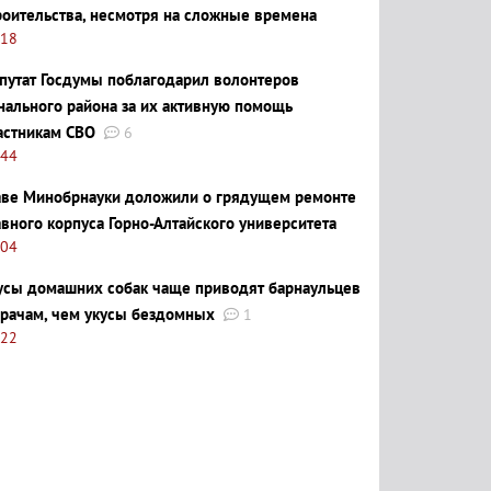
роительства, несмотря на сложные времена
:18
путат Госдумы поблагодарил волонтеров
нального района за их активную помощь
астникам СВО
6
:44
аве Минобрнауки доложили о грядущем ремонте
авного корпуса Горно-Алтайского университета
:04
усы домашних собак чаще приводят барнаульцев
врачам, чем укусы бездомных
1
:22