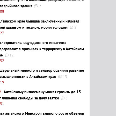
 аварийного здания
2
:08
Алтайском крае бывший заключенный избивал
тей шлангом и тесаком, морил голодом
5
:27
следовательницу одиозного иноагента
дозревают в призывах к терроризму в Алтайском
ае
12
:52
деральный министр и сенатор оценили развитие
омышленности в Алтайском крае
13
:19
Алтайскому бизнесмену может грозить до 15
т лишения свободы за дачу взятки
6
:51
ава алтайского Минстроя заявил о росте объемов