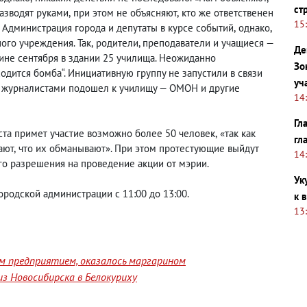
ст
разводят руками
,
при этом не объясняют
,
кто же ответственен
15
— Администрация города и депутаты в курсе событий
,
однако
,
ого учреждения. Так
,
родители, преподаватели и учащиеся —
Де
дине сентября в здании 25 училища. Неожиданно
Зо
ходится бомба“. Инициативную группу не запустили в связи
уч
ми журналистами подошел к училищу — ОМОН и другие
14
Гл
ста примет участие возможно более 50 человек
,
«так как
гл
ают
,
что их обманывают». При этом протестующие выйдут
14
го разрешения на проведение акции от мэрии.
Ук
ородской администрации с 11:00 до 13:00.
к 
13
им предприятием, оказалось маргарином
з Новосибирска в Белокуриху