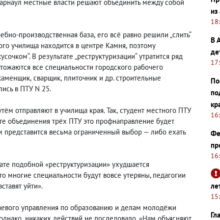
 Барнаул местные власти решают объединить между собой
из
18
чебно-производственная база
,
его всё равно решили „слить“
В 
ого училища находится в центре Камня
,
поэтому
де
очком“. В результате „реструктуризации“ утратится ряд
17
чтожаются все специальности городского рабочего
каменщик
,
сварщик
,
плиточник и др. строительные
По
ись в ПТУ N 25.
по
кр
ём отправляют в училища края. Так
,
студент местного ПТУ
16
ате объединения трёх ПТУ это профнаправление будет
м представится весьма ограниченный выбор — либо ехать
Фе
пр
16
тате подобной «реструктуризации» ухудшается
то многие специальности будут вовсе утеряны, педагогии
ле
аставят уйти».
15
аевого управления по образованию и делам молодёжи
Гл
однако
,
никаких действий не последовало. «Нам объясняют
,