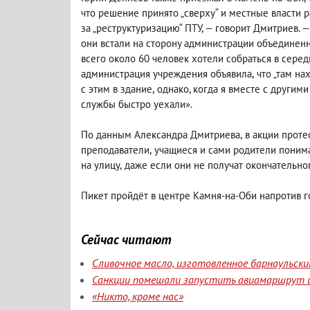
что решение принято „сверху“ и местные власти 
за „реструктуризацию“ ПТУ, — говорит Дмитриев. 
они встали на сторону администрации объединенн
всего около 60 человек хотели собраться в сере
администрация учреждения объявила
,
что „там на
с этим в здание
,
однако, когда я вместе с други
службы быстро уехали».
По данным Александра Дмитриева
,
в акции проте
преподаватели
,
учащиеся и сами родители поним
на улицу
,
даже если они не получат окончательно
Пикет пройдёт в центре Камня-на-Оби напротив г
Сейчас читают
Сливочное масло, изготовленное барнаульск
Санкции помешали запустить авиамаршрут и
«Никто, кроме нас»