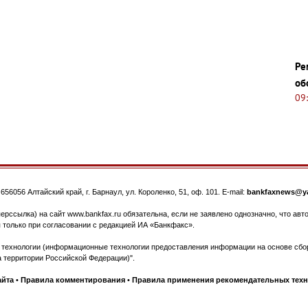
Ре
об
09
.
656056
Алтайский край, г. Барнаул
,
ул. Короленко, 51, оф. 101
. E-mail:
bankfaxnews@ya
ерссылка) на сайт www.bankfax.ru обязательна, если не заявлено однозначно, что ав
 только при согласовании с редакцией ИА «Банкфакс».
ехнологии (информационные технологии предоставления информации на основе сбора
 территории Российской Федерации)".
айта
•
Правила комментирования
•
Правила применения рекомендательных тех