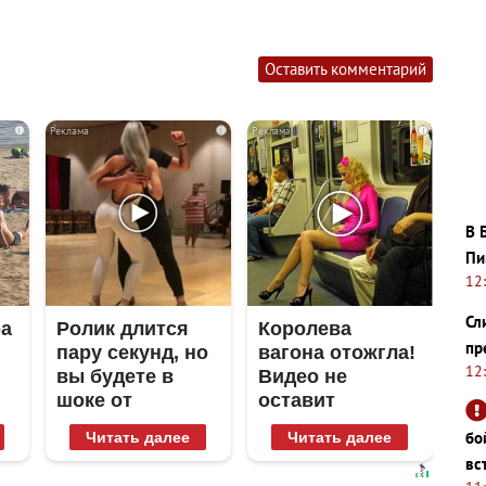
Оставить комментарий
i
i
i
В 
Пи
12
Сл
ра
Ролик длится
Королева
пр
пару секунд, но
вагона отожгла!
12
вы будете в
Видео не
шоке от
оставит
увиденного
равнодушным
бо
Читать далее
Читать далее
вс