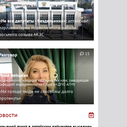
«Не все депутаты - бездельники»:
алтайские
парламентарии подвели итоги работы
восьмого созыва АКЗС
15
Разговор
Инна Вейцман
эндокринолог, кандидат медицинских наук, заведующая
кафедрой эндокринологии с курсом ДПО АГМУ
«На голоде люди не способны долго
протянуть»
овости
изывной пункт в алтайском райцентре выселили