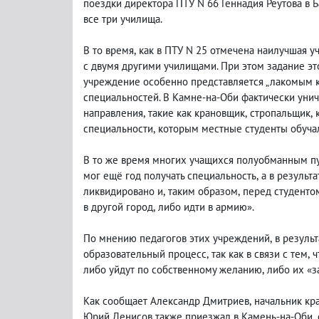
поездки директора ПТУ N 66 Геннадия Реутова в
все три училища.
В то время
,
как в ПТУ N 25 отмечена наилучшая у
с двумя другими училищами. При этом задание эт
учреждение особенно представляется „лакомым кус
специальностей. В Камне-на-Оби фактически уни
направления
,
такие как крановщик
,
стропальщик
,
специальности
,
которым местные студенты обучал
В то же время многих учащихся полуобманным пут
мог ещё год получать специальность
,
а в результ
ликвидировано и
,
таким образом
,
перед студенто
в другой город
,
либо идти в армию».
По мнению педагогов этих учреждений
,
в резуль
образовательный процесс
,
так как в связи с тем
,
ч
либо уйдут по собственному желанию
,
либо их «з
Как сообщает Александр Дмитриев
,
начальник кр
Юрий Денисов также приезжал в Камень-на-Оби
,