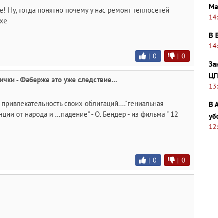
Ма
! Ну, тогда понятно почему у нас ремонт теплосетей
14
 хе
В 
14
|
0
|
0
За
ЦГ
ички - Фаберже это уже следствие...
13
ь привлекательность своих облигаций...."гениальная
В 
ии от народа и ...падение" - О. Бендер - из фильма " 12
уб
12
|
0
|
0