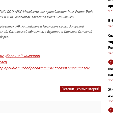
ар
17
РКС. ООО «РКС-Менеджмент» принадлежит Inter Promo Trade
а» и «РКС-Холдинга» является Юлия Черниченко.
В 
16
убъектах РФ: Алтайском и Пермском краях, Амурской,
ской, Ульяновской областях, в Бурятии и Карелии. Основной
Сл
берга.
«п
Ро
16
ты уборочной кампании
елец
ор аренды с недобросовестным лесозаготовителем
по
на
15
Оставить комментарий
Жи
до
15