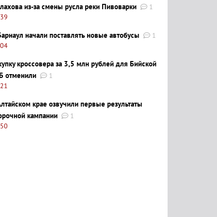
лахова из-за смены русла реки Пивоварки
1
:39
Барнаул начали поставлять новые автобусы
1
:04
купку кроссовера за 3,5 млн рублей для Бийской
Б отменили
1
:21
Алтайском крае озвучили первые результаты
орочной кампании
1
:50