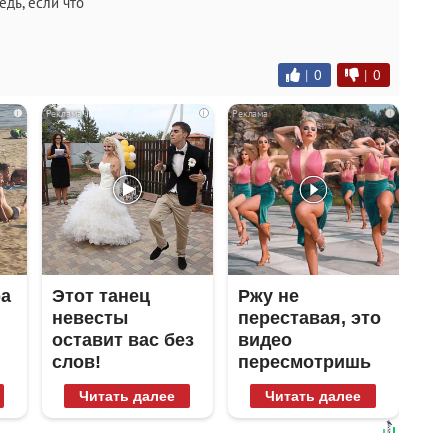
едь, если что
|
0
|
0
i
i
i
ра
Этот танец
Ржу не
невесты
переставая, это
оставит вас без
видео
слов!
пересмотришь
Пересмотрела
не раз
Читать далее
Читать далее
10 раз