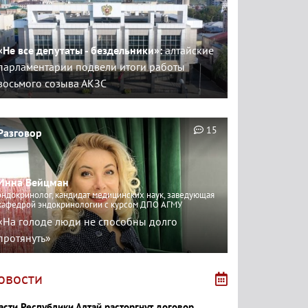
«Не все депутаты - бездельники»:
алтайские
парламентарии подвели итоги работы
восьмого созыва АКЗС
15
Разговор
Инна Вейцман
эндокринолог, кандидат медицинских наук, заведующая
кафедрой эндокринологии с курсом ДПО АГМУ
«На голоде люди не способны долго
протянуть»
овости
асти Республики Алтай расторгнут договор