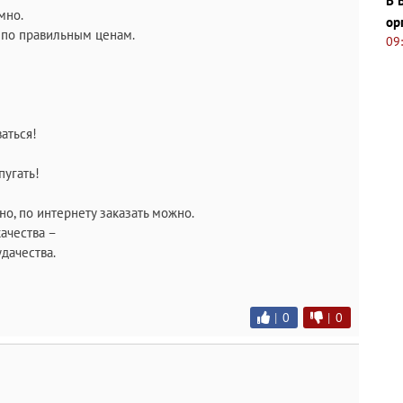
В 
мно.
ор
м по правильным ценам.
09
аться!
пугать!
но, по интернету заказать можно.
качества –
удачества.
|
0
|
0