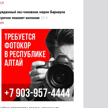
:19
ужденный экс-чиновник мэрии Барнаула
срочно покинет колонию
8
:49