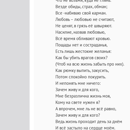
Что не возьми, куда не глянь.
Везде обиды, страх, обман;
Все -набиваю свой карман.
Любовь – любовью не считают,
Не ценят, в грязь её швыряют.
Насилие, назвав любовью,
Всё время обливают кровью.
Пощады нет и состраданья,
Есть лишь жестокие желанья:
Как бы убить врагов своих?
(Чтоб на всю жизнь забыть про них).
Как рюмку выпить, закусить,
Потом спокойно покурить.
И непонять мне ничего:
Зачем живу и для кого,
Мне безразлична жизнь моя,
Кому на свете нужен я?
А впрочем, мне ль не всё равно,
Зачем живу и для кого?
Ведь жизнь проходит день за днём
И всё застыло на сердце моём.