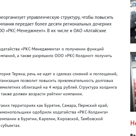
реорганизует управленческую структуру
,
чтобы повысить
компания передает более десяти региональных дочерних
ОО «РКС-Менеджмент». В их числе и ОАО «Алтайские
одатайства «РКС-Менеджмента» о получении функций
омпаний
,
а также разрешило ООО «РКС-Холдинг» получить
гория Теряна
,
речь не идет о сделках слияний и поглощений
,
рганизация позволит повысить привлекательность долговых
емилетних облигаций на 4 млрд рублей. Структура холдинга
также должен возрасти рейтинг компании.
таких территориях как Бурятия
,
Самара
,
Пермский край
,
нтимонопольщики одобрили ходатайства «РКС-Холдинга»
омпании в Бурятии
,
Карелии
,
Кировской
,
Тамбовской
Н
 субъектах.
Вл