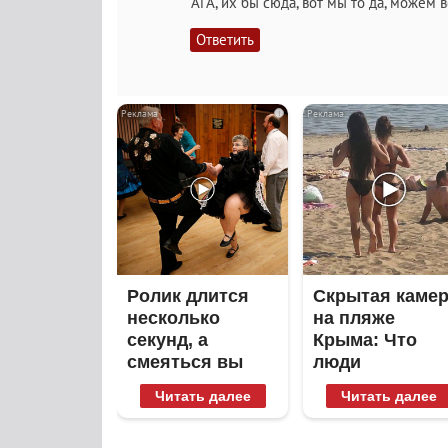
АГА, их бы сюда, вот мы то да, можем в
Ответить
i
Ролик длится
Скрытая каме
несколько
на пляже
секунд, а
Крыма: Что
смеяться вы
люди
будете долго
вытворяют,
Читать далее
Читать далее
когда их не
видят...