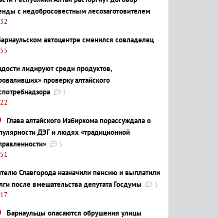
енды с недобросовестным лесозаготовителем
:32
барнаульском автоцентре сменился совладелец
:55
адости лидируют среди продуктов,
роваливших» проверку алтайского
спотребнадзора
1
:22
Глава алтайского Избиркома порассуждала о
пулярности ДЭГ и людях «традиционной
правленности»
5
:51
телю Славгорода назначили пенсию и выплатили
лги после вмешательства депутата Госдумы
3
:17
Барнаульцы опасаются обрушения улицы