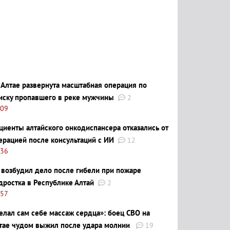
 Алтае развернута масштабная операция по
иску пропавшего в реке мужчины
2
:09
циенты алтайского онкодиспансера отказались от
ерацией после консультаций с ИИ
12
:36
 возбудил дело после гибели при пожаре
дростка в Республике Алтай
2
:57
елал сам себе массаж сердца»: боец СВО на
тае чудом выжил после удара молнии
19