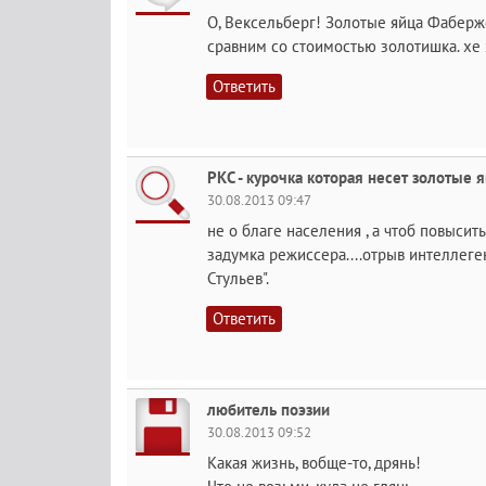
О, Вексельберг! Золотые яйца Фаберже
сравним со стоимостью золотишка. хе
Ответить
РКС - курочка которая несет золотые я
30.08.2013 09:47
не о благе населения , а чтоб повысит
задумка режиссера....отрыв интеллегенц
Стульев".
Ответить
любитель поэзии
30.08.2013 09:52
Какая жизнь, вобще-то, дрянь!