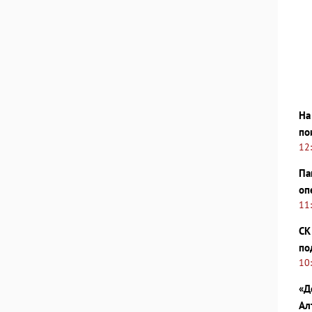
На
по
12
Па
оп
11
СК
по
10
«Д
Ал