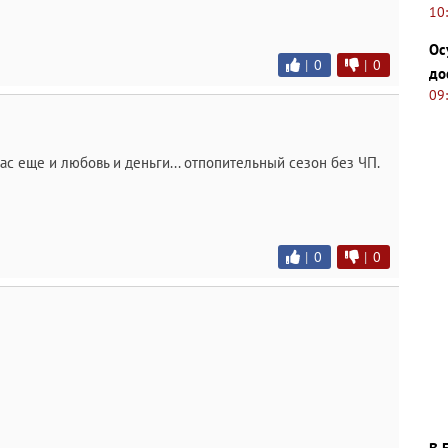
10
Ос
|
0
|
0
до
09
у вас еще и любовь и деньги... отпопительный сезон без ЧП.
|
0
|
0