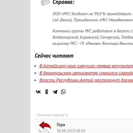
Справка:
ООО «РКС-Холдинг» на 99,9 % принадлежит 
Ltd. (Белиз). Президентом «РКС-Менеджмент
Компании группы РКС работают в десяти с
Владимирской, Кировской, Самарской, Тамбов
акционер РКС - ГК «Ренова» Виктора Вексель
Сейчас читают
В Алтайском крае озвучили первые результа
В барнаульском автоцентре сменился совлад
Власти Республики Алтай расторгнут догов
Комментариев 6
Гора
30.08.2013 08:58