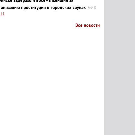
Бийске задержали восемь женщин за
ганизацию проституции в городских саунах
8
:11
Все новости