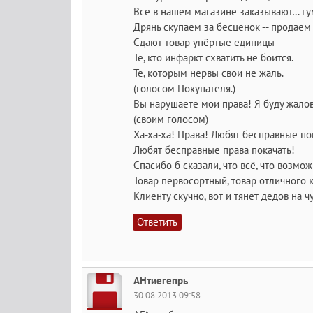
Все в нашем магазине заказывают… гу
Дрянь скупаем за бесценок -- продаё
Сдают товар упёртые единицы –
Те, кто инфаркт схватить не боится.
Те, которым нервы свои не жаль.
(голосом Покупателя.)
Вы нарушаете мои права! Я буду жалов
(своим голосом)
Ха-ха-ха! Права! Любят бесправные по
Любят бесправные права покачать!
Спасибо б сказали, что всё, что возмож
Товар первосортный, товар отличного 
Клиенту скучно, вот и тянет дедов на ч
Ответить
АНтиегепрь
30.08.2013 09:58