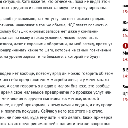
я ситуация. Хотя даже те
,
кто отнесены
,
пока не видят этой
на
тных кредитов и налоговых каникул не отрегулированы.
15
к
,
вообще выживают
,
как могут: у них нет никаких продаж
,
Жи
ботникам начисляют в том же объеме
,
НДС платят полностью.
до
кольку больших жировых запасов нет даже у компаний
15
ржаться на плаву в таких условиях
,
можно пересчитать
бизнеса
,
даже с хорошими оборотами
,
на мой взгляд
,
протянут
 предпринимать какие-то шаги
,
которые не самым позитивным
Ма
е
,
на уровне зарплат и на бюджете
,
в который не будут
14
В 
 людей нет вообще
,
поэтому вряд ли можно говорить об этом
14
читаю себя представителем микробизнеса
,
и у меня заказы
час. А если говорить о людях в малом бизнесе
,
это вообще
За
о время свое маленькое предприятие по продаже услуг или
ЦГ
ня мне звонил владелец магазина косметики
,
который
13
ил ее
,
людей прикормил
,
к нему начали ходить
,
и ему вроде
и покупать покушать. Сейчас у него все этого не стало
,
ции
,
не понимая
,
куда ему идти и что делать. Таких примеров
яток таких предпринимателей с одним и тем же вопросом: