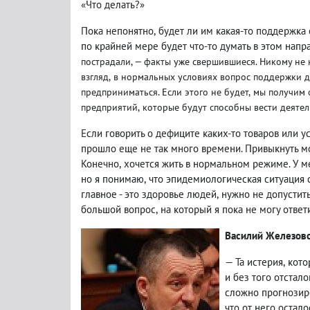
«Что делать?»
Пока непонятно
,
будет ли им какая-то поддержка 
по крайней мере будет что-то думать в этом напр
пострадали, — факты уже свершившиеся. Никому не
взгляд
,
в нормальных условиях вопрос поддержки д
предприниматься. Если этого не будет
,
мы получим 
предприятий
,
которые будут способны вести деятел
Если говорить о дефиците каких-то товаров или у
прошло еще не так много времени. Привыкнуть м
Конечно
,
хочется жить в нормальном режиме. У м
но я понимаю
,
что эпидемиологическая ситуация 
главное - это здоровье людей
,
нужно не допустить
большой вопрос
,
на который я пока не могу ответи
Василий Железов
— Та истерия
,
кото
и без того отстало
сложно прогнозир
что от него остало