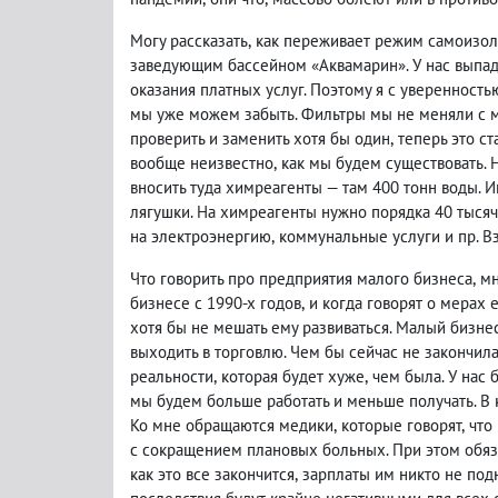
Могу рассказать
,
как переживает режим самоизол
заведующим бассейном «Аквамарин». У нас выпа
оказания платных услуг. Поэтому я с уверенность
мы уже можем забыть. Фильтры мы не меняли с 
проверить и заменить хотя бы один
,
теперь это с
вообще неизвестно
,
как мы будем существовать. 
вносить туда химреагенты — там 400 тонн воды. 
лягушки. На химреагенты нужно порядка 40 тысяч 
на электроэнергию
,
коммунальные услуги и пр. Вз
Что говорить про предприятия малого бизнеса
,
мн
бизнесе с 1990-х годов
,
и когда говорят о мерах 
хотя бы не мешать ему развиваться. Малый бизнес
выходить в торговлю. Чем бы сейчас не закончила
реальности
,
которая будет хуже
,
чем была. У нас 
мы будем больше работать и меньше получать. В
Ко мне обращаются медики
,
которые говорят
,
что
с сокращением плановых больных. При этом обяз
как это все закончится
,
зарплаты им никто не под