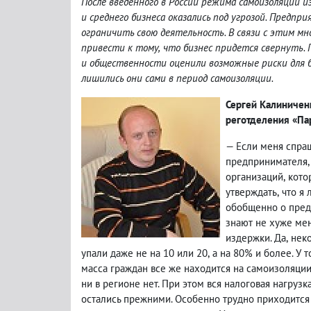
После введенного в России режима самоизоляции и
и среднего бизнеса оказались под угрозой. Предп
ограничить свою деятельность. В связи с этим м
привести к тому
,
что бизнес придется свернуть.
и общественности оценили возможные риски для 
лишились они сами в период самоизоляции.
Сергей Калиничен
реготделения «Пар
— Если меня спра
предпринимателя
,
организаций
,
кото
утверждать
,
что я 
обобщенно о предп
знают не хуже мен
издержки. Да
,
нек
упали даже не на 10 или 20
,
а на 80% и более. У 
масса граждан все же находится на самоизоляции
ни в регионе нет. При этом вся налоговая нагрузк
остались прежними. Особенно трудно приходится