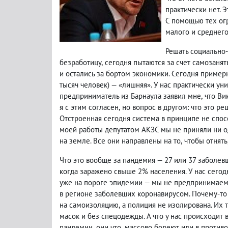
практически нет. 
С помощью тех ог
малого и среднего
Решать социально
безработицу
,
сегодня пытаются за счет самозаня
и остались за бортом экономики. Сегодня приме
тысяч человек) — «лишняя». У нас практически у
предприниматель из Барнаула заявил мне
,
что Ви
я с этим согласен
,
но вопрос в другом: что это ре
Отстроенная сегодня система в принципе не спос
моей работы депутатом АКЗС мы не приняли ни о
на земле. Все они направлены на то
,
чтобы отнять
Что это вообще за пандемия — 27 или 37 заболев
когда заражено свыше 2% населения. У нас сего
уже на пороге эпидемии — мы не предпринимаем 
в регионе заболевших коронавирусом. Почему-то 
на самоизоляцию
,
а полиция не изолирована. Их 
масок и без спецодежды. А что у нас происходит 
пандемии
,
они что
,
массово болеют или в против