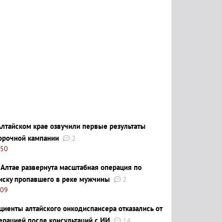
Алтайском крае озвучили первые результаты
орочной кампании
2
:50
 Алтае развернута масштабная операция по
иску пропавшего в реке мужчины
2
:09
циенты алтайского онкодиспансера отказались от
ерацией после консультаций с ИИ
14