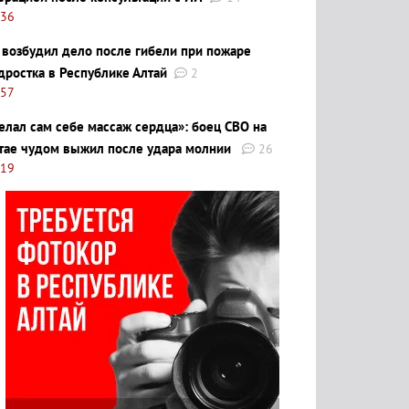
:36
 возбудил дело после гибели при пожаре
дростка в Республике Алтай
2
:57
елал сам себе массаж сердца»: боец СВО на
тае чудом выжил после удара молнии
26
:19