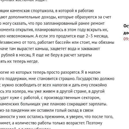
яции каменская спортшкола
,
в которой я работаю
дают дополнительные доходы
,
которые образуются за счет
ю могу сказать
,
что про запланированный ранее ремонт
Ос
момента открытия
,
планировалось в этом году вскрыть их
,
до
тало невозможным. А если это продлится еще 2−3 месяца
,
09
Независимо от того
,
работает бассейн или стоит
,
мы обязаны
Иначе там вырастет камыш
,
зацветет вода и заквакают
рублей в месяц. Я еще не беру в расчет затраты
ять их теперь негде.
огие из которых теперь просто разорятся. Я в малом
его поддержки
,
мне становится страшно. Государство должно
 нужно освободить от всех налогов и дать ему спокойно
сь эта холера
,
мы уже живем в другой стране
,
в другой
будет хуже с работой
,
с производственным сектором
,
 каменских больницах уже планово сокращают зарплаты.
 из-за пандемии им оставили голый оклад в связи
анности у них остались прежними
,
я уверен
,
что после того
,
нимет
,
а количество работы только возрастет. Поэтому