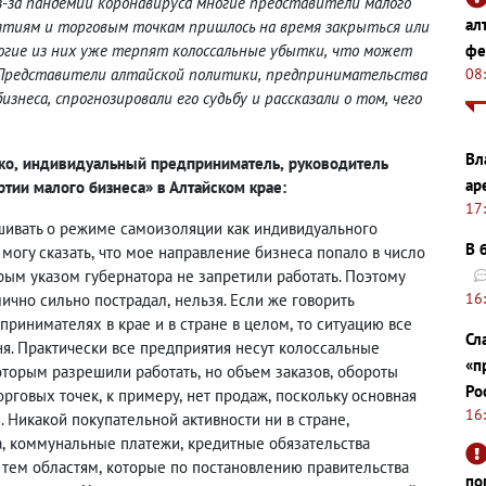
з-за пандемии коронавируса многие представители малого
ал
риятиям и торговым точкам пришлось на время закрыться или
ногие из них уже терпят колоссальные убытки
,
что может
фе
 Представители алтайской политики
,
предпринимательства
08
бизнеса
,
спрогнозировали его судьбу и рассказали о том
,
чего
Вл
ко
,
индивидуальный предприниматель
,
руководитель
ар
тии малого бизнеса» в Алтайском крае:
17
шивать о режиме самоизоляции как индивидуального
В 
могу сказать
,
что мое направление бизнеса попало в число
рым указом губернатора не запретили работать. Поэтому
16
лично сильно пострадал
,
нельзя. Если же говорить
ринимателях в крае и в стране в целом
,
то ситуацию все
Сл
я. Практически все предприятия несут колоссальные
«п
оторым разрешили работать
,
но объем заказов
,
обороты
Ро
торговых точек
,
к примеру
,
нет продаж
,
поскольку основная
16
. Никакой покупательной активности ни в стране
,
а
,
коммунальные платежи
,
кредитные обязательства
 тем областям
,
которые по постановлению правительства
по