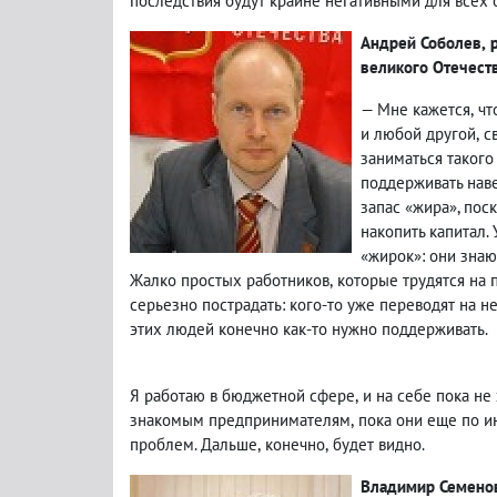
последствия будут крайне негативными для всех 
Андрей Соболев
,
великого Отечеств
— Мне кажется
,
чт
и любой другой
,
с
заниматься такого
поддерживать нав
запас «жира», пос
накопить капитал.
«жирок»: они знаю
Жалко простых работников
,
которые трудятся на 
серьезно пострадать: кого-то уже переводят на н
этих людей конечно как-то нужно поддерживать.
Я работаю в бюджетной сфере
,
и на себе пока не
знакомым предпринимателям
,
пока они еще по 
проблем. Дальше
,
конечно
,
будет видно.
Владимир Семено