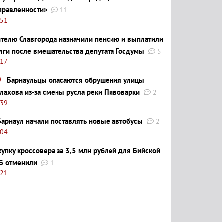
правленности»
11
:51
телю Славгорода назначили пенсию и выплатили
лги после вмешательства депутата Госдумы
5
:17
Барнаульцы опасаются обрушения улицы
лахова из-за смены русла реки Пивоварки
2
:39
Барнаул начали поставлять новые автобусы
2
:04
купку кроссовера за 3,5 млн рублей для Бийской
Б отменили
1
:21