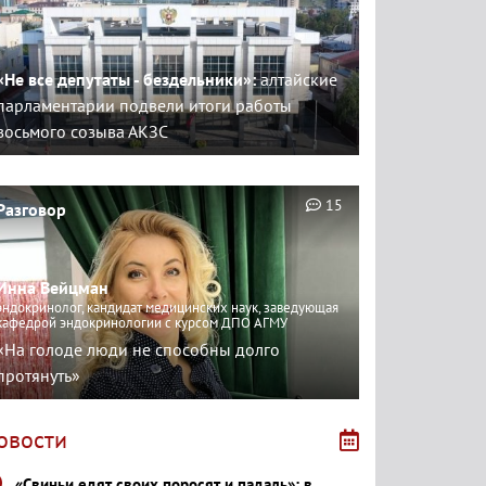
«Не все депутаты - бездельники»:
алтайские
парламентарии подвели итоги работы
восьмого созыва АКЗС
15
Разговор
Инна Вейцман
эндокринолог, кандидат медицинских наук, заведующая
кафедрой эндокринологии с курсом ДПО АГМУ
«На голоде люди не способны долго
протянуть»
овости
«Свиньи едят своих поросят и падаль»: в