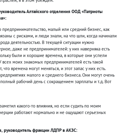
отраслей
,
я в этом убежден.
руководитель Алтайского отделения ООД «Патриоты
а»:
о предпринимательство
,
малый или средний бизнес
,
как
вязаны с рисками
,
и люди знали
,
на что шли
,
когда начинали
 рода деятельностью. В текущей ситуации нужно
ерное
,
даже не предпринимателей: у них наверняка есть
кольку были и хорошие времена
,
в которые они успели
 У всех моих знакомых предпринимателей есть такой
т
,
что времена могут меняться
,
и этот запас у них есть.
предприятиях малого и среднего бизнеса. Они могут очень
еполный рабочий день с сокращением зарплаты и т.д. Вот
 заметил какого-то влияния
,
но если судить по моим
инерции работают нормально и не ощущают серьезных
в
,
руководитель фракции ЛДПР в АКЗС: