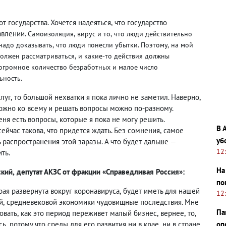
от государства. Хочется надеяться
,
что государство
авлении.
Самоизоляция
,
вирус и то
,
что люди действительно
 надо доказывать
,
что люди понесли убытки. Поэтому
,
на мой
олжен рассматриваться
,
и какие-то действия должны
огромное количество безработных и малое число
ьность.
слуг
,
то большой нехватки я пока лично не заметил. Наверно
,
ожно ко всему и решать вопросы можно по-разному.
еня есть вопросы
,
которые я пока не могу решить.
В 
сейчас такова
,
что придется ждать. Без сомнения
,
самое
уб
 распространения этой заразы. А что будет дальше —
12
ть.
На
ский
,
депутат АКЗС от фракции «Справедливая Россия»:
по
рая развернута вокруг коронавируса
,
будет иметь для нашей
12
й
,
средневековой экономики чудовищные последствия. Мне
Па
овать
,
как это период переживет малый бизнес
,
вернее
,
то
,
сь
,
потому что среды для его развития ни в крае
,
ни в стране
оп