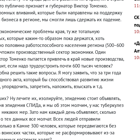
Это публично признает и губернатор Виктор Томенко.
11
ромных вливаний
,
которые были направлены на поддержку
СК
 бизнеса в регионе
,
мы смогли лишь сдержать их падение.
по
-экономические проблемы края
,
ту же тотальную
10
тых
,
которые каким-то образом пока держатся
,
хоть
«Д
рно половина работоспособного населения региона
(
500−600
Ал
ничтожен производственный сектор экономики. Один
10
ктор Томенко пытается привлечь в край новые производства
,
шит
,
если надо трудоустроить почти 600 тысяч человек?
обна решить такие вопросы. Я могу заявить
,
что за три года
дного акта
,
который бы способствовал развитию жизни
,
упорядочить
,
запретить
,
наложить
,
взыскать и т.д.
ших? Ну лечите их
,
изолируйте
,
эпидемию стоит объявлять
,
дня эпидемия СПИДа
,
и мы об этом молчим
,
у нас туберкулез
никаких мер. Зато нам каждый день объявляют
,
сколько
о тех данных все молчат. Всех людей отправили
только в Камне 300 человек
,
которые передвигаются без
в воинских частях
,
которые не расформировывают из-за
очумных костюмах ходят?