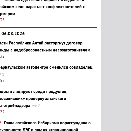
тайском селе нарастает конфликт жителей с
рмером
:33
06.08.2026
асти Республики Алтай расторгнут договор
енды с недобросовестным лесозаготовителем
:32
барнаульском автоцентре сменился совладелец
1
:55
адости лидируют среди продуктов,
роваливших» проверку алтайского
спотребнадзора
2
:22
Глава алтайского Избиркома порассуждала о
пулярности ДЭГ и людях «традиционной