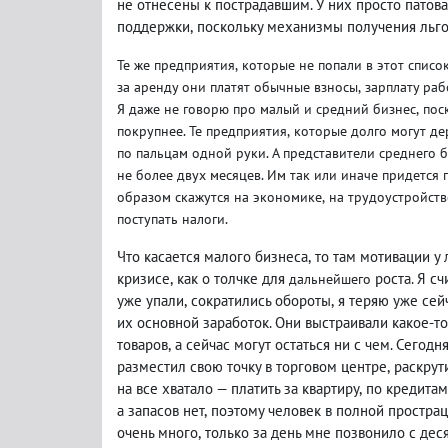
не отнесены к пострадавшим. У них просто патова
поддержки
,
поскольку механизмы получения льго
Те же предприятия
,
которые не попали в этот списо
за аренду они платят обычные взносы
,
зарплату ра
Я даже не говорю про малый и средний бизнес
,
пос
покрупнее. Те предприятия
,
которые долго могут де
по пальцам одной руки. А представители среднего 
не более двух месяцев. Им так или иначе придется
образом скажутся на экономике
,
на трудоустройств
поступать налоги.
Что касается малого бизнеса
,
то там мотивации у
кризисе
,
как о толчке для
роста. Я с
дальнейшего
уже упали
,
сократились обороты
,
я теряю уже сей
их основной заработок. Они выстраивали какое-т
товаров
,
а сейчас могут остаться ни с чем. Сегод
разместил свою точку в торговом центре
,
раскрут
на все хватало — платить за квартиру
,
по кредитам 
а запасов нет
,
поэтому человек в полной простра
очень много
,
только за день мне позвонило с дес