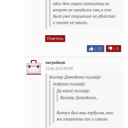
один дом сгорел полностью, во
втором он находился сам, а это
было уже покушение на убийство
и никого не нашли.
Ответить
|
12
|
0
негрибков
12.06.2023 09:30
Виктор Демиденко писал(а):
Андрюха писал(а):
Да какой писал(а):
Виктор Демиденко...
болтун был ваш горбунов, свои
же иноагенты его и сожгли