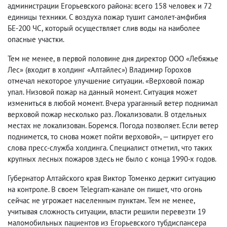
администрации Егорьевского района: всего 158 человек и 72
единицы техники. С воздуха пожар тушит самолет-амфибия
БЕ-200 ЧС
,
который осуществляет слив воды на наиболее
опасные участки.
Тем не менее
,
в первой половине дня директор ООО «Лебяжье
Лес»
(
входит в холдинг «Алтайлес») Владимир Горохов
отмечал некоторое улучшение ситуации. «Верховой пожар
упал. Низовой пожар на данный момент. Ситуация может
измениться в любой момент. Вчера ураганный ветер поднимал
верховой пожар несколько раз. Локализовали. В отдельных
местах не локализован. Боремся. Погода позволяет. Если ветер
поднимется
,
то снова может пойти верховой», — цитирует его
слова пресс-служба холдинга. Специалист отметил
,
что таких
крупных лесных пожаров здесь не было с конца 1990-х годов.
Губернатор Алтайского края Виктор Томенко держит ситуацию
на контроле. В своем Telegram-канале он пишет
,
что огонь
сейчас не угрожает населенным пунктам. Тем не менее
,
учитывая сложность ситуации
,
власти решили перевезти 19
маломобильных пациентов из Егорьевского тубдиспансера