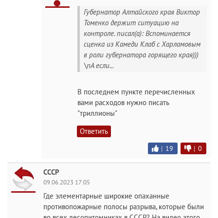
Губернатор Алтайского края Виктор
Томенко держит ситуацию на
контроле. писал(а): Вспоминается
сценка из Камеди Клаб с Харламовым
в роли губернатора горящего края)))
\nА если...
В последнем пункте перечисленных
вами расходов нужно писать
"триллионы"
Ответить
|
19
|
0
СССР
09.06.2023 17:05
Где элементарные широкие опаханные
противопожарные полосы разрыва, которые были
во всех лесопитомниках в СССР? На видео этого