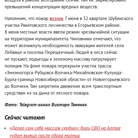
превышений концентрации вредных веществ.
Напомним
,
что пожар
возник
7 июня в 32 квартале Шубинского
участка Ракитовского лесничества в Егорьевском районе.
8 июня местные власти ввели режим чрезвычайной ситуации
на территории муниципалитета. Чиновники отмечают
,
что
может возникнуть необходимость эвакуации жителей села
Лебяжье и поселка Перешеечный. Людей в леса сейчас
не пускают
,
подъезды к зеленому массиву патрулирует
полиция. На фоне пожара перекрыли участок трассы
«Змеиногорск-Рубцовск-Волчиха-Михайловское-Кулунда-
Бурла-граница Новосибирской области» от Новоегорьевского
до Волчихи. Там запретили движение всем транспортным
средствам из-за дыма от лесного пожара.
Фото: Telegram-канал Виктора Томенко
Сейчас читают
«Делал сам себе массаж сердца»: боец СВО на Алтае
чудом выжил после удара молнии