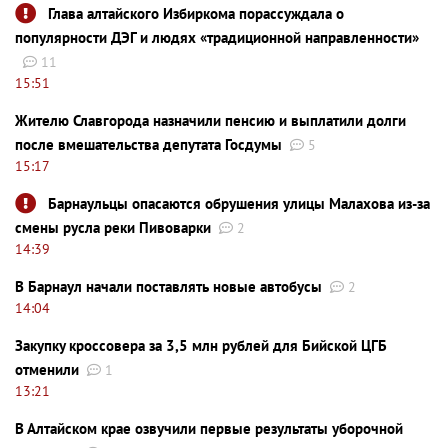
Глава алтайского Избиркома порассуждала о
популярности ДЭГ и людях «традиционной направленности»
11
15:51
Жителю Славгорода назначили пенсию и выплатили долги
после вмешательства депутата Госдумы
5
15:17
Барнаульцы опасаются обрушения улицы Малахова из-за
смены русла реки Пивоварки
2
14:39
В Барнаул начали поставлять новые автобусы
2
14:04
Закупку кроссовера за 3,5 млн рублей для Бийской ЦГБ
отменили
1
13:21
В Алтайском крае озвучили первые результаты уборочной