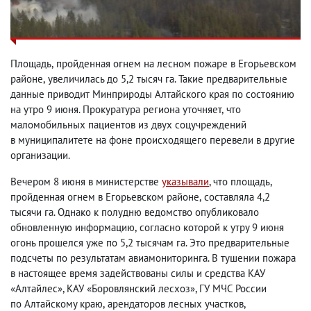
Площадь
,
пройденная огнем на лесном пожаре в Егорьевском
районе
,
увеличилась до 5,2 тысяч га. Такие предварительные
данные приводит Минприроды Алтайского края по состоянию
на утро 9 июня. Прокуратура региона уточняет
,
что
маломобильных пациентов из двух соцучреждений
в муниципалитете на фоне происходящего перевели в другие
организации.
Вечером 8 июня в министерстве
указывали
, что площадь
,
пройденная огнем в Егорьевском районе
,
составляла 4,2
тысячи га. Однако к полудню ведомство опубликовало
обновленную информацию
,
согласно которой к утру 9 июня
огонь прошелся уже по 5,2 тысячам га. Это предварительные
подсчеты по результатам авиамониторинга. В тушении пожара
в настоящее время задействованы силы и средства КАУ
«Алтайлес», КАУ «Боровлянский лесхоз», ГУ МЧС России
по Алтайскому краю
,
арендаторов лесных участков
,