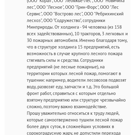
(ООО "Корал", ООО "Лебяжье-Лес", ООО "Новичиха
лес", ООО "Лесное", ООО "Грин-Форс", ООО "Лес
Сервис", ООО "Вострово лес", ООО "Ребрихинский
лесхоз", ООО "Содружество", сотрудники
Минприроды. От холдинга - 94 человека (из 158
всех задействованных), 10 тракторов, 3 легковых и
30 пожарных автомобиля. Именно благодаря тому,
что в структуре холдинга 15 предприятий, есть
возможность в случае крупного лесного пожара
стягивать силы и средства. Сотрудники
предприятий (не лесные пожарные), на
территории которых лесной пожар, помогают в
тушении: например, водители лесовозов подвозят
воду, развозят еду, запчасти и т.д. Это большой
фронт работ, справиться с которым отдельно
взятому предприятию или структуре чрезвычайно
сложно, поэтому важно взаимодействие.
Прошу уважительно относиться к труду людей,
которые самоотверженно тушили лесной пожар
более двух суток, в сложнейших условиях в
сорокоградусную жару, не допустили перехода