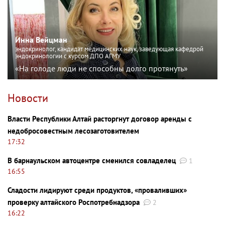
Инна Вейцман
эндокринолог, кандидат медицинских наук, заведующая кафедрой
эндокринологии с курсом ДПО АГМУ
«На голоде люди не способны долго протянуть»
Новости
Власти Республики Алтай расторгнут договор аренды с
недобросовестным лесозаготовителем
17:32
В барнаульском автоцентре сменился совладелец
1
16:55
Сладости лидируют среди продуктов, «проваливших»
проверку алтайского Роспотребнадзора
2
16:22