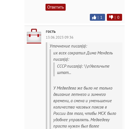
Ответить
|
1
|
0
гость
13.06.2023 09:36
Уточнение писал(а):
их всех сократил Дима Мендель
писал(а):
СССР писал(а): \\nУвеличьте
штат...
У Медведева же было не только
двигание летнего и зимнего
времени, а смена и уменьшение
количества часовых поясов в
России для того, чтобы МСК было
удобнее управлять. Медведеву
просто нужен был более