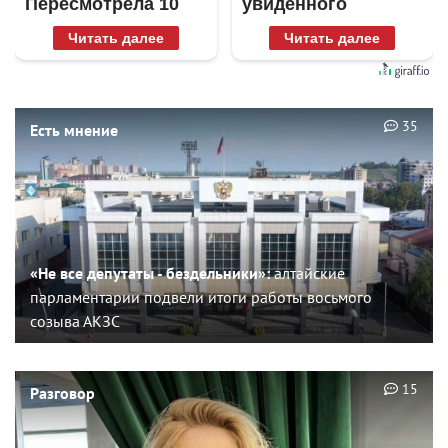
Пересмотрела 10
увиденного
раз
Читать далее
Читать далее
35
Есть мнение
«Не все депутаты - бездельники»:
алтайские
парламентарии подвели итоги работы восьмого
созыва АКЗС
15
Разговор