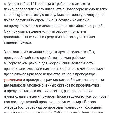
в Рубцовский
,
а 141 ребенка из районного детского
психоневрологического интерната в Новоегорьевскую детско-
юношескую спортивную школу. Глава региона упомянул
,
что
по его поручению утром 9 июня создали комиссию
по предупреждению и ликвидации чрезвычайных ситуаций.
Они приняли решение усилить работу и привлечь
дополнительные силы и средства краевого уровня для
тушения пожара.
За развитием ситуации следят и другие ведомства. Так
,
прокурор Алтайского края Антон Герман работает
в Егорьевском районе для координации деятельности
правоохранительных и надзорных органов
,
о чем сообщает
пресс-служба краевого ведомства. Ранее в прокуратуре
упоминали
о проверке
,
в рамках которой будет дана оценка
деятельности уполномоченных органов по профилактике
и предупреждению возникновения
,
распространения
и ликвидации лесных пожаров. Также ведомство контролирует
ход доследственной проверки по факту пожара. В свою
очередь Роспотребнадзор проводит мониторинг состояния
воздуха в районе возгорания. Сейчас там не зафиксировано