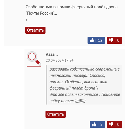
Особенно, как вспомню фееричный полёт дрона
"Почты России"...
?
Ответить
|
12
|
0
Аааа...
20.04.2024 17:54
развивать собственные современные
технологии писал(а): Спасибо,
поржал. Особенно, как вспомню
фееричный полёт дрона \
Это где полет закончился : Пойдемте
чайку попьем.)))))))))
Ответить
|
5
|
0