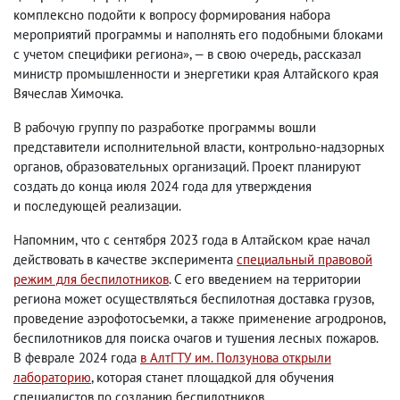
комплексно подойти к вопросу формирования набора
мероприятий программы и наполнять его подобными блоками
с учетом специфики региона», —
в свою очередь,
рассказал
министр промышленности и энергетики края Алтайского края
Вячеслав Химочка.
В рабочую группу по разработке программы вошли
представители исполнительной власти
,
контрольно-надзорных
органов
,
образовательных организаций. Проект планируют
создать до конца июля 2024 года для утверждения
и последующей реализации.
Напомним
,
что с сентября 2023 года в Алтайском крае начал
действовать в качестве эксперимента
специальный правовой
режим для беспилотников
. С его введением на территории
региона может осуществляться беспилотная доставка грузов
,
проведение аэрофотосъемки
,
а также применение агродронов
,
беспилотников для поиска очагов и тушения лесных пожаров.
В
феврале 2024 года
в АлтГТУ им. Ползунова
открыли
лабораторию
, которая станет площадкой для обучения
специалистов по созданию беспилотников.