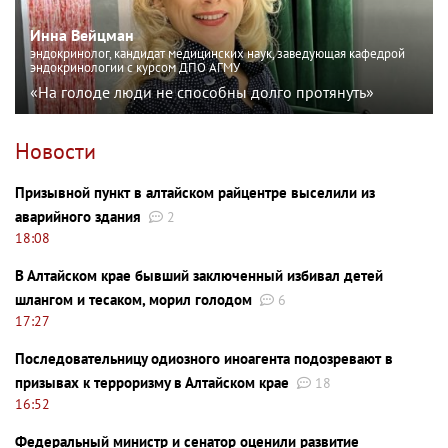
Инна Вейцман
эндокринолог, кандидат медицинских наук, заведующая кафедрой
эндокринологии с курсом ДПО АГМУ
«На голоде люди не способны долго протянуть»
Новости
Призывной пункт в алтайском райцентре выселили из
аварийного здания
2
18:08
В Алтайском крае бывший заключенный избивал детей
шлангом и тесаком, морил голодом
6
17:27
Последовательницу одиозного иноагента подозревают в
призывах к терроризму в Алтайском крае
18
16:52
Федеральный министр и сенатор оценили развитие