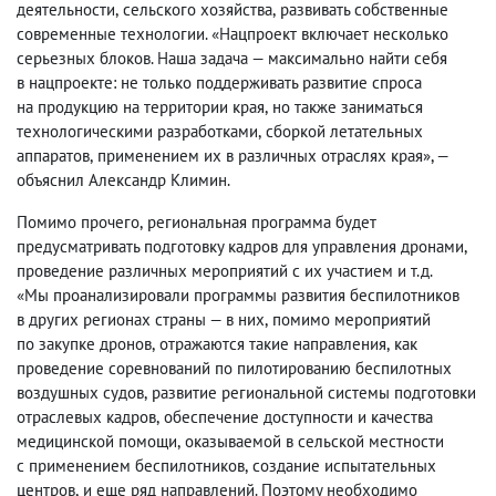
деятельности
,
сельского хозяйства
,
развивать собственные
современные технологии. «Нацпроект включает несколько
серьезных блоков. Наша задача — максимально найти себя
в нацпроекте: не только поддерживать развитие спроса
на продукцию на территории края
,
но также заниматься
технологическими разработками
,
сборкой летательных
аппаратов
,
применением их в различных отраслях края», —
объяснил Александр Климин.
Помимо прочего
,
региональная программа будет
предусматривать подготовку кадров для управления дронами
,
проведение различных мероприятий с их участием и т.д.
«Мы проанализировали программы развития беспилотников
в других регионах страны — в них
,
помимо мероприятий
по закупке дронов
,
отражаются такие направления
,
как
проведение соревнований по пилотированию беспилотных
воздушных судов
,
развитие региональной системы подготовки
отраслевых кадров
,
обеспечение доступности и качества
медицинской помощи
,
оказываемой в сельской местности
с применением беспилотников
,
создание испытательных
центров
,
и еще ряд направлений. Поэтому необходимо