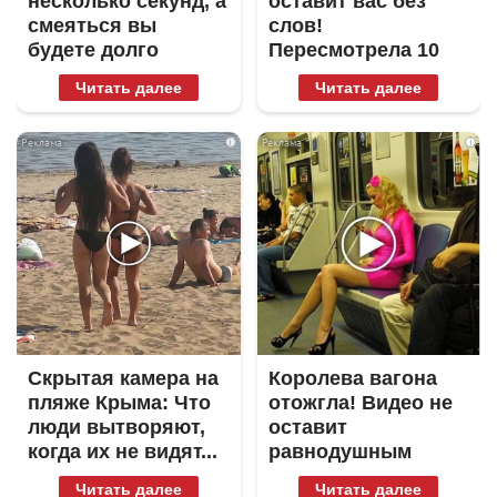
несколько секунд, а
оставит вас без
смеяться вы
слов!
будете долго
Пересмотрела 10
раз
Читать далее
Читать далее
i
i
Скрытая камера на
Королева вагона
пляже Крыма: Что
отожгла! Видео не
люди вытворяют,
оставит
когда их не видят...
равнодушным
Читать далее
Читать далее