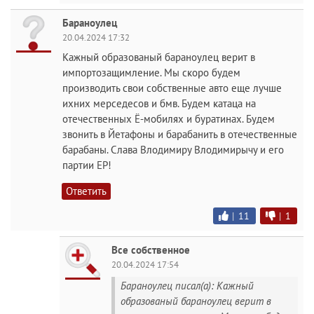
Бараноулец
20.04.2024 17:32
Кажный образованый бараноулец верит в
импортозащимление. Мы скоро будем
производить свои собственные авто еще лучше
ихних мерседесов и бмв. Будем катаца на
отечественных Ё-мобилях и буратинах. Будем
звонить в Йетафоны и барабанить в отечественные
барабаны. Слава Влодимиру Влодимирычу и его
партии ЕР!
Ответить
|
11
|
1
Все собственное
20.04.2024 17:54
Бараноулец писал(а): Кажный
образованый бараноулец верит в