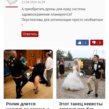
22.04.2024 16:29
А приобретать дроны для нужд системы
здравоохранения планируется?
Перспективы для оптимизации просто необъятные
!
Ответить
|
1
|
0
i
i
Ролик длится
Этот танец невесты