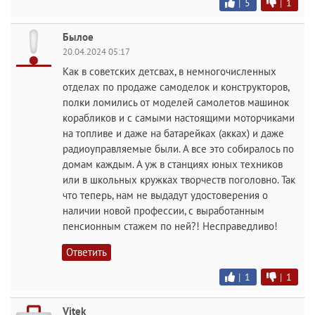
|
5
|
1
Былое
20.04.2024 05:17
Как в советских детсвах, в немногочисленных
отделах по продаже самоделок и конструкторов,
полки ломились от моделей самолетов машинок
корабликов и с самыми настоящими моторчиками
на топливе и даже на батарейках (акках) и даже
радиоуправляемые были. А все это собиралось по
домам каждым. А уж в станциях юных техников
или в школьных кружках творчеств поголовно. Так
что теперь, нам не выдадут удостоверения о
наличии новой профессии, с выработанным
пенсионным стажем по ней?! Несправедливо!
Ответить
|
1
|
1
Vitek