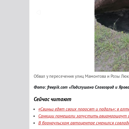
Обвал у пересечения улиц Мамонтова и Розы Лю
Фото: freepik.com «Подслушано Славгород и Яро
Сейчас читают
«Свиньи едят своих поросят и падаль»: в а
Санкции помешали запустить авиамаршрут и
В барнаульском автоцентре сменился совлад