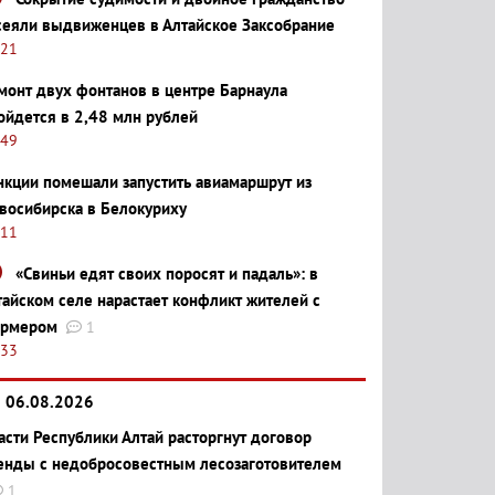
сеяли выдвиженцев в Алтайское Заксобрание
:21
монт двух фонтанов в центре Барнаула
ойдется в 2,48 млн рублей
:49
нкции помешали запустить авиамаршрут из
восибирска в Белокуриху
:11
«Свиньи едят своих поросят и падаль»: в
тайском селе нарастает конфликт жителей с
рмером
1
:33
06.08.2026
асти Республики Алтай расторгнут договор
енды с недобросовестным лесозаготовителем
1