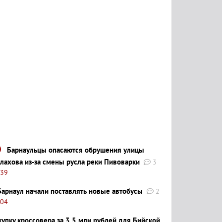
Барнаульцы опасаются обрушения улицы
лахова из-за смены русла реки Пивоварки
3
:39
Барнаул начали поставлять новые автобусы
2
:04
купку кроссовера за 3,5 млн рублей для Бийской