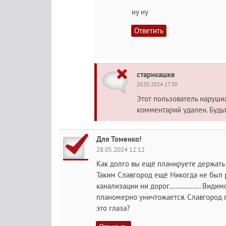
ну ну
Ответить
старикашке
28.05.2024 17:30
Этот пользователь наруш
комментарий удален. Будь
Для Томенко!
28.05.2024 12:12
Как долго вы ещё планируете держать
Таким Славгород ещё Никогда не был 
канализации ни дорог……………. Видимо 
планомерно уничтожается. Славгород п
это глаза?