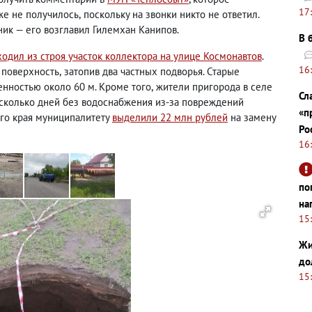
17
же не получилось
,
поскольку на звонки никто не ответил.
ник — его возглавил Гилемхан Канипов.
В 
одил из строя участок коллектора на улице Космонавтов
.
16
 поверхность
,
затопив два частных подворья. Старые
нностью около 60 м. Кроме того
,
жители пригорода
в селе
Сл
есколько дней без водоснабжения из-за повреждений
«п
ого края муниципалитету
выделили 22 млн рублей
на замену
Ро
16
по
на
15
Жи
до
15