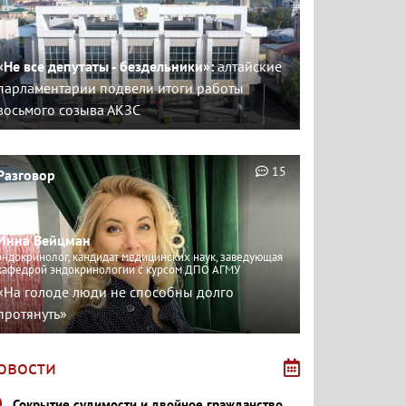
«Не все депутаты - бездельники»:
алтайские
парламентарии подвели итоги работы
восьмого созыва АКЗС
15
Разговор
Инна Вейцман
эндокринолог, кандидат медицинских наук, заведующая
кафедрой эндокринологии с курсом ДПО АГМУ
«На голоде люди не способны долго
протянуть»
овости
Сокрытие судимости и двойное гражданство