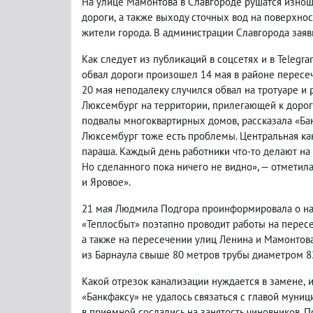
На улице Мамонтова в Славгороде рушатся изно
дороги
,
а также выходу сточных вод на поверхнос
жители города. В администрации Славгорода заяв
Как следует из публикаций в соцсетях и в Teleg
обвал дороги произошел 14 мая в районе пересе
20 мая неподалеку случился обвал на тротуаре 
Люксембург на территории
,
прилегающей к дороге
подвалы многоквартирных домов
,
рассказала «Ба
Люксембург тоже есть проблемы. Центральная кан
параша. Каждый день работники что-то делают н
Но сделанного пока ничего не видно», — отметил
и Яровое».
21 мая
Людмила Подгора проинформировала о на
«Теплосбыт» поэтапно проводит работы на перес
а также на пересечении улиц Ленина и Мамонтов
из Барнаула свыше 80 метров трубы диаметром 
Какой отрезок канализации нуждается в замене
,
«Банкфаксу»
не удалось связаться с главой муни
в приемной сослались на занятость чиновников. 