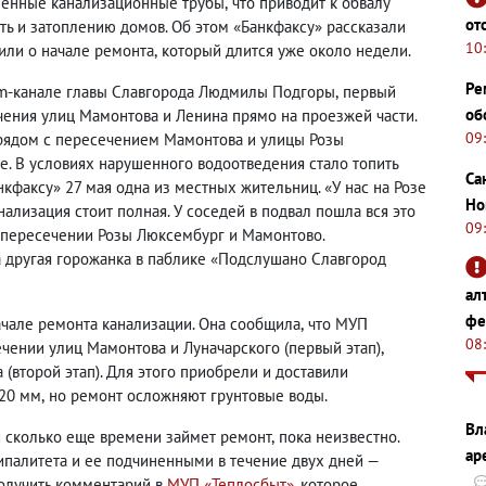
шенные канализационные трубы
,
что приводит к обвалу
от
ть и затоплению домов. Об этом «Банкфаксу» рассказали
10
или о начале ремонта
,
который д
лится уже около недели.
Ре
ram-канале главы Славгорода Людмилы Подгоры
,
первый
об
чения улиц Мамонтова и Ленина прямо на проезжей части.
09
и рядом с пересечением Мамонтова и улицы Розы
. В условиях нарушенного водоотведения стало топить
Са
нкфаксу» 27 мая одна из местных жительниц. «У нас на Розе
Но
ализация стоит полная. У соседей в подвал пошла вся это
09
а пересечении Розы Люксембург и Мамонтово.
а другая горожанка в паблике «Подслушано Славгород
ал
фе
чале ремонта канализации.
Она сообщила
,
что МУП
08
ечении улиц Мамонтова и Луначарского
(
первый этап),
а
(
второй этап). Для этого приобрели и доставили
820 мм
,
но ремонт осложняют грунтовые воды.
Вл
и сколько еще времени займет ремонт
,
пока неизвестно.
ар
ципалитета и ее подчиненными в течение двух дней —
Получить комментарий в
МУП «Теплосбыт»
, которое