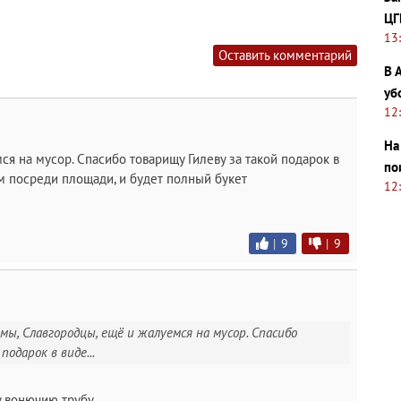
ЦГ
13
Оставить комментарий
В 
уб
12
На
ся на мусор. Спасибо товарищу Гилеву за такой подарок в
по
ям посреди площади, и будет полный букет
12
|
9
|
9
 мы, Славгородцы, ещё и жалуемся на мусор. Спасибо
одарок в виде...
ту вонючию трубу.