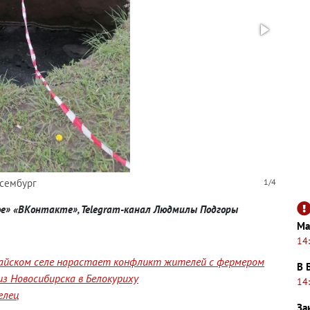
ксембург
1/4
вое» «ВКонтакте», Telegram-канал Людмилы Подгоры
Ма
14
лтайском селе нарастает конфликт жителей с фермером
В 
з Новосибирска в Белокуриху
14
елец
За