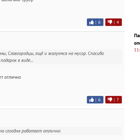
|
6
|
4
Па
оп
11
 мы, Славгородцы, ещё и жалуемся на мусор. Спасибо
одарок в виде...
ет отлично
|
6
|
7
 на сегодня работает отлично