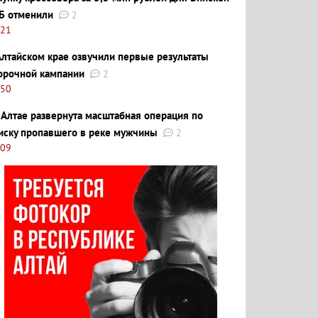
Б отменили
2
:21
Алтайском крае озвучили первые результаты
орочной кампании
2
:50
 Алтае развернута масштабная операция по
иску пропавшего в реке мужчины
2
:09