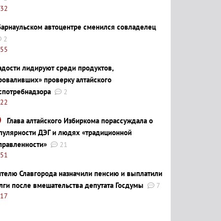
:32
барнаульском автоцентре сменился совладелец
2
:55
адости лидируют среди продуктов,
роваливших» проверку алтайского
спотребнадзора
2
:22
Глава алтайского Избиркома порассуждала о
пулярности ДЭГ и людях «традиционной
правленности»
21
:51
телю Славгорода назначили пенсию и выплатили
лги после вмешательства депутата Госдумы
7
:17