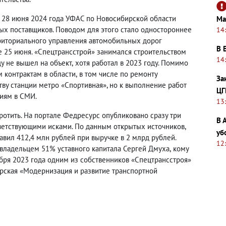
28 июня 2024 года УФАС по Новосибирской области
Ма
ых поставщиков. Поводом для этого стало одностороннее
14
риториального управления автомобильных дорог
В 
 25 июня. «Спецтрансстрой» занимался строительством
14
ду не вышел на объект
,
хотя работал в 2023 году. Помимо
 контрактам в области
,
в том числе по ремонту
За
тву станции метро «Спортивная», но к выполнение работ
ЦГ
циям в СМИ.
13
отить. На портале Федресурс опубликовано сразу три
В 
тветствующими исками. По данным открытых источников
,
уб
авил 412,4 млн рублей при выручке в 2 млрд рублей.
12
 владельцем 51% уставного капитала Сергей Дмуха
,
кому
ября 2023 года одним из собственников
«Спецтрансстроя»
рская «Модернизация и развитие транспортной