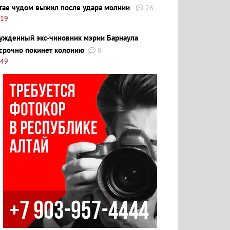
тае чудом выжил после удара молнии
26
:19
ужденный экс-чиновник мэрии Барнаула
срочно покинет колонию
8
:49