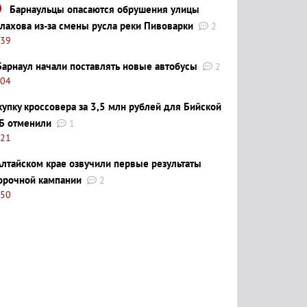
Барнаульцы опасаются обрушения улицы
лахова из-за смены русла реки Пивоварки
2
:39
Барнаул начали поставлять новые автобусы
2
:04
купку кроссовера за 3,5 млн рублей для Бийской
Б отменили
1
:21
Алтайском крае озвучили первые результаты
орочной кампании
2
:50