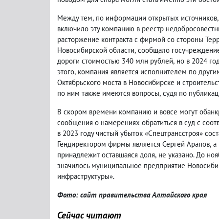
Между тем
,
по информации открытых источников
,
включило эту компанию в реестр недобросовестн
расторжение контракта с фирмой со стороны Тер
Новосибирской области
,
сообщало госучреждение
дороги стоимостью 340 млн рублей
,
но в 2024 го
этого
,
компания является исполнителем по другим
Октябрьского моста в Новосибирске и строительс
по ним также имеются вопросы
,
судя по публика
В скором времени компанию и вовсе могут обанкр
сообщения о намерениях обратиться в суд с соо
в 2023 году чистый убыток «Спецтрансстроя» сост
Гендиректором
фирмы является Сергей Арапов
,
а
принадлежит оставшаяся доля
,
не указано. До но
значилось муниципальное предприятие Новосиби
инфраструктуры».
Фото: сайт правительства Алтайского края
Сейчас читают