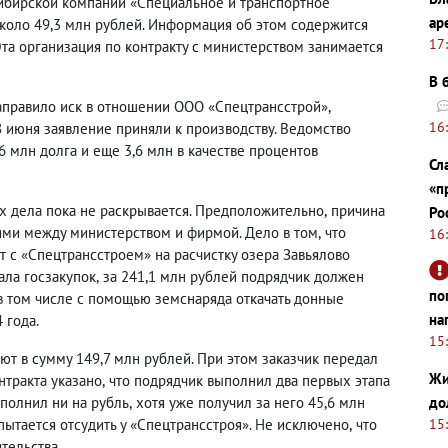
ибирской компании «Специальное и транспортное
ар
около 49,3 млн рублей. Информация об этом содержится
17
Эта организация по контракту с министерством занимается
В 
правило иск в отношении ООО «Спецтрансстрой»,
16
8 июня заявление приняли к производству. Ведомство
,6 млн долга и еще 3,6 млн в качестве процентов
Сл
«п
х дела пока не раскрывается. Предположительно
,
причина
Ро
ями между министерством и фирмой. Дело в том
,
что
16
т с «Спецтрансстроем» на расчистку озера Завьялово
ала госзакупок
,
за 241,1 млн рублей подрядчик должен
по
в том числе с помощью земснаряда откачать донные
на
 года.
15
т в сумму 149,7 млн рублей. При этом заказчик передал
Жи
нтракта указано
,
что подрядчик выполнил два первых этапа
сполнил ни на рубль
,
хотя уже получил за него 45,6 млн
до
ытается отсудить у «Спецтрансстроя». Не исключено
,
что
15
тельства.