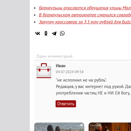
Барнаульцы опасаются обрушения улицы Мала
В барнаульском автоцентре сменился совлад
Закупку кроссовера за 3,5 млн рублей для Би
Один комментарий
Иван
04.07.2024 09:58
"не исполнил не на рубль".
Редакция, у вас интернет под рукой. Д
употребления частиц НЕ и НИ. Ей богу, 
Ответить
i