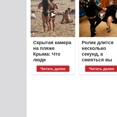
Скрытая камера
Ролик длится
на пляже
несколько
Крыма: Что
секунд, а
люди
смеяться вы
вытворяют,
будете долго
Читать далее
Читать далее
когда их не
видят...