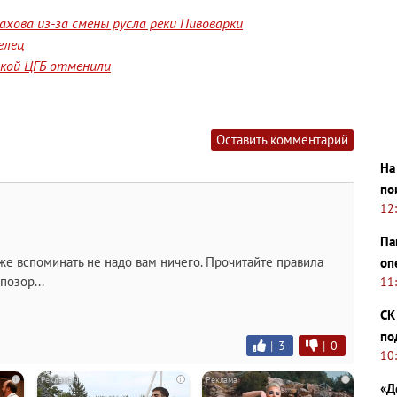
хова из-за смены русла реки Пивоварки
елец
йской ЦГБ отменили
Оставить комментарий
На
по
12
Па
аже вспоминать не надо вам ничего. Прочитайте правила
оп
позор...
11
СК
по
|
3
|
0
10
i
i
i
«Д