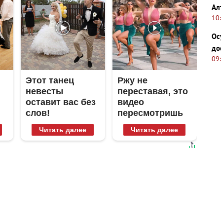
Ал
10
Ос
до
09
Этот танец
Ржу не
невесты
переставая, это
оставит вас без
видео
слов!
пересмотришь
Пересмотрела
не раз
Читать далее
Читать далее
10 раз