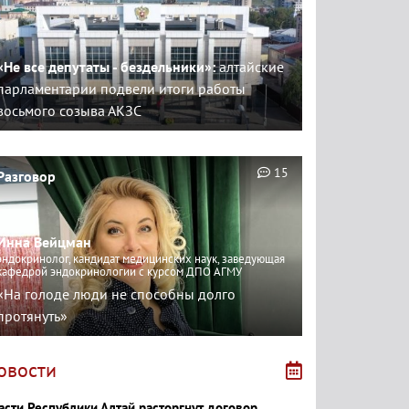
«Не все депутаты - бездельники»:
алтайские
парламентарии подвели итоги работы
восьмого созыва АКЗС
15
Разговор
Инна Вейцман
эндокринолог, кандидат медицинских наук, заведующая
кафедрой эндокринологии с курсом ДПО АГМУ
«На голоде люди не способны долго
протянуть»
овости
асти Республики Алтай расторгнут договор