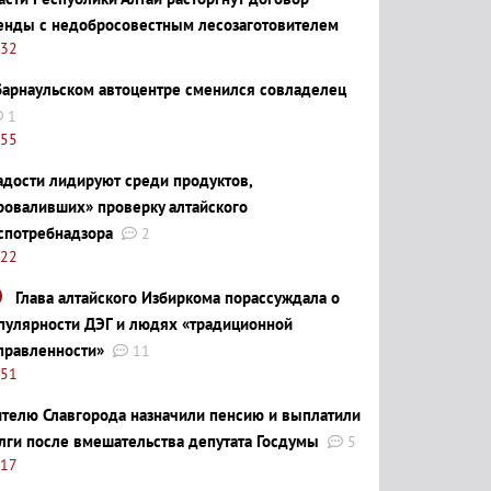
енды с недобросовестным лесозаготовителем
:32
барнаульском автоцентре сменился совладелец
1
:55
адости лидируют среди продуктов,
роваливших» проверку алтайского
спотребнадзора
2
:22
Глава алтайского Избиркома порассуждала о
пулярности ДЭГ и людях «традиционной
правленности»
11
:51
телю Славгорода назначили пенсию и выплатили
лги после вмешательства депутата Госдумы
5
:17