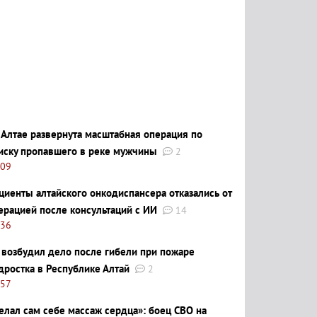
 Алтае развернута масштабная операция по
иску пропавшего в реке мужчины
2
:09
циенты алтайского онкодиспансера отказались от
ерацией после консультаций с ИИ
14
:36
 возбудил дело после гибели при пожаре
дростка в Республике Алтай
2
:57
елал сам себе массаж сердца»: боец СВО на