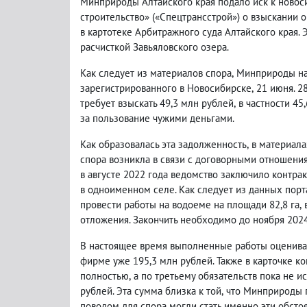
Минприроды Алтайского края подало иск к новос
строительство»
(
«Спецтрансстрой») о взыскании 
в картотеке Арбитражного суда Алтайского края. 
расчисткой Завьяловского озера.
Как следует из материалов спора
,
Минприроды на
зарегистрированного в Новосибирске
,
21 июня. 2
требует взыскать 49,3 млн рублей
,
в частности 45
за пользование чужими деньгами.
Как образовалась эта задолженность
,
в материала
спора возникла в связи с договорными отношени
в августе 2022 года ведомство заключило контрак
в одноименном селе.
Как следует из данных порт
провести работы на водоеме на площади 82,8 га
,
отложения. Закончить необходимо до ноября 2024
В настоящее время выполненные работы оцениваю
фирме уже 195,3 млн рублей. Также в карточке ко
полностью
,
а по третьему обязательств пока не и
рублей.
Эта сумма близка к той
,
что Минприроды п
поводом для спора могли стать именно эти обстоя