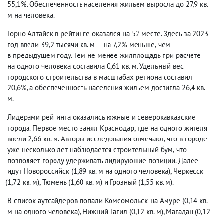
55,1%. Обеспеченность населения жильем выросла до 27,9 кв.
м на человека.
Горно-Алтайск в рейтинге оказался на 52 месте. Здесь за 2023
год ввели 39,2 тысячи кв. м — на 7,2% меньше
,
чем
в предыдущем году. Тем не менее жилплощадь при расчете
на одного человека составила 0,61 кв. м. Удельный вес
городского строительства в масштабах региона составил
20,6%, а обеспеченность населения жильем достигла 26,4 кв.
м.
Лидерами рейтинга оказались южные и северокавказские
города. Первое место занял Краснодар
,
где на одного жителя
ввели 2,66 кв. м. Авторы исследования отмечают
,
что в городе
уже несколько лет наблюдается строительный бум
,
что
позволяет городу удерживать лидирующие позиции. Далее
идут Новороссийск
(
1,89 кв. м на одного человека), Черкесск
(
1,72 кв. м), Тюмень
(
1,60 кв. м) и Грозный
(
1,55 кв. м).
В список аутсайдеров попали Комсомольск-на-Амуре
(
0,14 кв.
м на одного человека), Нижний Тагил
(
0,12 кв. м), Магадан
(
0,12