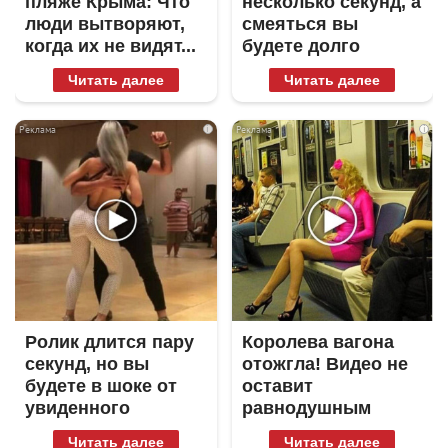
пляже Крыма: Что
несколько секунд, а
люди вытворяют,
смеяться вы
когда их не видят...
будете долго
Читать далее
Читать далее
i
i
Ролик длится пару
Королева вагона
секунд, но вы
отожгла! Видео не
будете в шоке от
оставит
увиденного
равнодушным
Читать далее
Читать далее