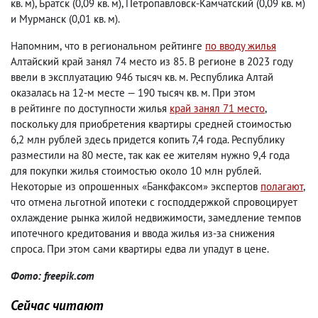
кв. м), Братск
(
0,09 кв. м), Петропавловск-Камчатский
(
0,09 кв. м)
и Мурманск
(
0,01 кв. м).
Напомним
,
что в региональном рейтинге
по вводу жилья
Алтайский край занял 74 место из 85. В регионе в 2023 году
ввели в эксплуатацию 946 тысяч кв. м. Республика Алтай
оказалась на 12-м месте — 190 тысяч кв. м. При этом
в рейтинге по доступности жилья
край занял 71 место
,
поскольку для приобретения квартиры средней стоимостью
6,2 млн рублей здесь придется копить 7,4 года. Республику
разместили на 80 месте
,
так как ее жителям нужно 9,4 года
для покупки жилья стоимостью около 10 млн рублей.
Некоторые из опрошенных «Банкфаксом» экспертов
полагают
,
что отмена льготной ипотеки с господдержкой спровоцирует
охлаждение рынка жилой недвижимости
,
замедление темпов
ипотечного кредитования и ввода жилья из-за снижения
спроса. При этом сами квартиры едва ли упадут в цене.
Фото: freepik.com
Сейчас читают