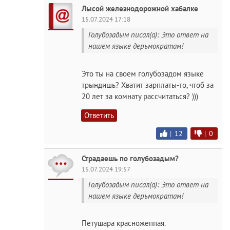
Лысой железнодорожной хабалке
15.07.2024 17:18
Голубозадым писал(а): Это ответ на
нашем языке дерьмократам!
Это ты на своем голубозадом языке
трындишь? Хватит зарплаты-то, чтоб за
20 лет за комнату рассчитаться? )))
Ответить
|
12
|
0
Страдаешь по голубозадым?
15.07.2024 19:57
Голубозадым писал(а): Это ответ на
нашем языке дерьмократам!
Петушара красножеппая.