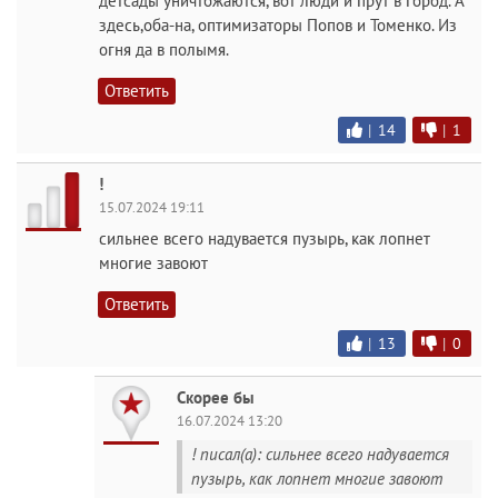
детсады уничтожаются, вот люди и прут в город. А
здесь,оба-на, оптимизаторы Попов и Томенко. Из
огня да в полымя.
Ответить
|
14
|
1
!
15.07.2024 19:11
сильнее всего надувается пузырь, как лопнет
многие завоют
Ответить
|
13
|
0
Скорее бы
16.07.2024 13:20
! писал(а): сильнее всего надувается
пузырь, как лопнет многие завоют