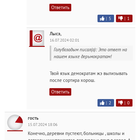
Ответить
|
5
|
1
Лысэ,
16.07.2024 02:01
Голубозадым писал(а): Это ответ на
нашем языке дерьмократам!
Твой язык демократам жэ вылизывать
после сортира хорош.
Ответить
|
2
|
0
гость
15.07.2024 18:06
Конечно, деревни пустеют, больницы , школы и