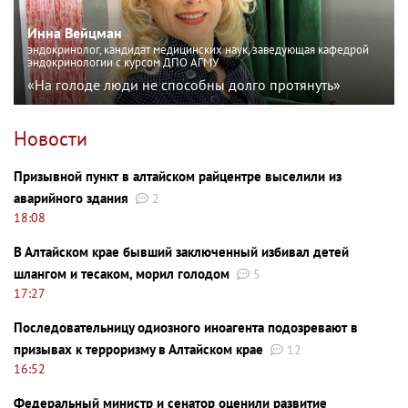
Инна Вейцман
эндокринолог, кандидат медицинских наук, заведующая кафедрой
эндокринологии с курсом ДПО АГМУ
«На голоде люди не способны долго протянуть»
Новости
Призывной пункт в алтайском райцентре выселили из
аварийного здания
2
18:08
В Алтайском крае бывший заключенный избивал детей
шлангом и тесаком, морил голодом
5
17:27
Последовательницу одиозного иноагента подозревают в
призывах к терроризму в Алтайском крае
12
16:52
Федеральный министр и сенатор оценили развитие