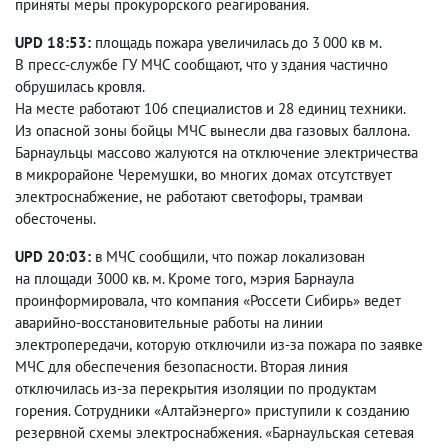
приняты меры прокурорского реагирования.
UPD 18:53:
площадь пожара увеличилась до 3 000 кв м.
В пресс-службе ГУ МЧС сообщают
,
что у здания частично
обрушилась кровля.
На месте работают 106 специалистов и 28 единиц техники.
Из опасной зоны бойцы МЧС вынесли два газовых баллона.
Барнаульцы массово жалуются на отключение электричества
в микрорайоне Черемушки
,
во многих домах отсутствует
электроснабжение
,
не работают светофоры
,
трамваи
обесточены.
UPD 20:03:
в МЧС сообщили
,
что пожар локализован
на площади 3000 кв. м. Кроме того
,
мэрия Барнаула
проинформировала
,
что компания
«
Россети Сибирь
»
ведет
аварийно-восстановительные работы на линии
электропередачи
,
которую отключили из-за пожара по заявке
МЧС для обеспечения безопасности. Вторая линия
отключилась из-за перекрытия изоляции по продуктам
горения. Сотрудники
«
Алтайэнерго
»
приступили к созданию
резервной схемы электроснабжения.
«
Барнаульская сетевая