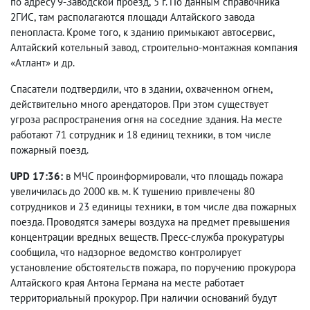
по адресу 9-Заводской проезд
,
5 г. По данным справочника
2ГИС
,
там располагаются площади Алтайского завода
пенопласта. Кроме того
,
к зданию примыкают автосервис
,
Алтайский котельный завод
,
строительно-монтажная компания
«Атлант» и др.
Спасатели подтвердили
,
что в здании
,
охваченном огнем
,
действительно много арендаторов. При этом существует
угроза распространения огня на соседние здания. На месте
работают 71 сотрудник и 18 единиц техники
,
в том числе
пожарный поезд.
UPD 17:36:
в МЧС проинформировали
,
что площадь пожара
увеличилась до 2000 кв. м. К тушению привлечены 80
сотрудников и 23 единицы техники
,
в том числе два пожарных
поезда. Проводятся замеры воздуха на предмет превышения
концентрации вредных веществ. Пресс-служба прокуратуры
сообщила
,
что надзорное ведомство контролирует
установление обстоятельств пожара
,
по поручению прокурора
Алтайского края Антона Германа на месте работает
территориальный прокурор. При наличии оснований будут