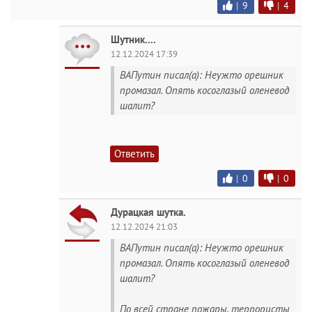
|
9
|
4
Шутник....
12.12.2024 17:39
ВАПутин писал(а): Неужто орешник
промазал. Опять косоглазый оленевод
шалит?
Ответить
|
0
|
0
Дурацкая шутка.
12.12.2024 21:03
ВАПутин писал(а): Неужто орешник
промазал. Опять косоглазый оленевод
шалит?
По всей стране пожары, террористы