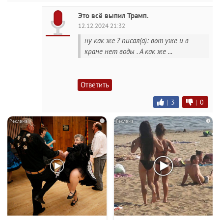
Это всё выпил Трамп.
12.12.2024 21:32
ну как же ? писал(а): вот уже и в
кране нет воды . А как же ...
Ответить
|
3
|
0
i
i