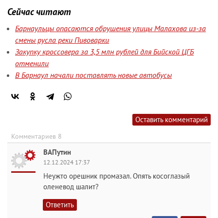
Сейчас читают
Барнаульцы опасаются обрушения улицы Малахова из-за
смены русла реки Пивоварки
Закупку кроссовера за 3,5 млн рублей для Бийской ЦГБ
отменили
В Барнаул начали поставлять новые автобусы
Оставить комментарий
Комментариев 8
ВАПутин
12.12.2024 17:37
Неужто орешник промазал. Опять косоглазый
оленевод шалит?
Ответить