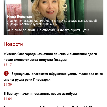
Инна Вейцман
эндокринолог, кандидат медицинских наук, заведующая кафедрой
эндокринологии с курсом ДПО АГМУ
«На голоде люди не способны долго протянуть»
Новости
Жителю Славгорода назначили пенсию и выплатили долги
после вмешательства депутата Госдумы
15:17
Барнаульцы опасаются обрушения улицы Малахова из-за
смены русла реки Пивоварки
14:39
В Барнаул начали поставлять новые автобусы
14:04