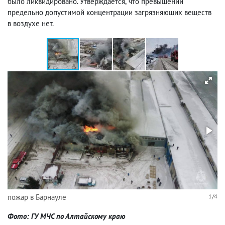
было ликвидировано. Утверждается
,
что п
ревышений
предельно допустимой концентрации загрязняющих веществ
в воздухе нет.
пожар в Барнауле
1/4
Фото: ГУ МЧС по Алтайскому краю