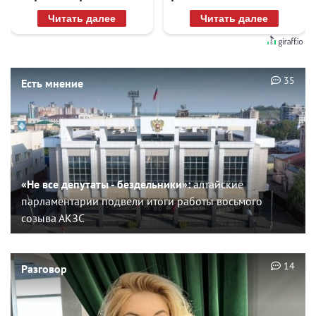
раз
Читать далее
Читать далее
35
Есть мнение
«Не все депутаты - бездельники»:
алтайские
парламентарии подвели итоги работы восьмого
созыва АКЗС
14
Разговор