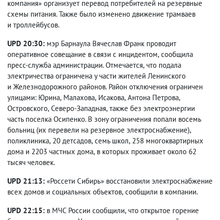
компания
»
организует перевод потребителей на резервные
схемы питания. Также было изменено движение трамваев
и троллейбусов.
UPD 20:30:
мэр Барнаула Вячеслав Франк проводит
оперативное совещание в связи с инцидентом
,
сообщила
пресс-служба администрации. Отмечается
,
что подала
электричества ограничена у части жителей Ленинского
и Железнодорожного районов. Район отключения ограничен
улицами: Юрина
,
Малахова
,
Исакова
,
Антона Петрова
,
Островского
,
Северо-Западная
,
также без электроэнергии
часть поселка Осипенко. В зону ограничения попали восемь
больниц
(
их перевели на резервное электроснабжение),
поликлиника
,
20 детсадов
,
семь школ
,
258 многоквартирных
дома и 2203 частных дома
,
в которых проживает около 62
тысяч человек.
UPD 21:13:
«
Россети Сибирь
» восстановили электроснабжение
всех домов и социальных объектов
,
сообщили в компании.
UPD 22:15:
в МЧС России сообщили
,
что открытое горение