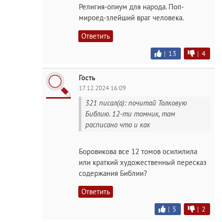
Религия-опиум для народа. Поп-
мироед-злейший враг человека.
Ответить
|
13
|
4
Гость
17.12.2024 16:09
321 писал(а): почитай Толковую
Библию. 12-ти томник, там
расписано что и как
Боровикова все 12 томов осилилила
или краткий художественный пересказ
содержания Библии?
Ответить
|
5
|
2