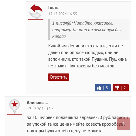
Гость.
17.12.2024 16:55
1 писал(а): Читайте классиков,
например Ленина по чем опиум для
народа
Какой им Ленин и его статьи, если не
давно при опросе молодых, они не
вспомнили, кто такой Пушкин. Пушкина
не знают! Тик токеры без мозгов.
Ответить
|
8
|
2
блинаны...
17.12.2024 15:41
за 10 человек подаешь за здравие-50 руб. записки
↑
за упокой та же цена имейте совесть крохоборы.
полторы булки хлеба цену не можете