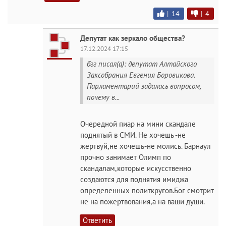
|
14
|
4
Депутат как зеркало общества?
17.12.2024 17:15
бгг писал(а): депутат Алтайского
Заксобрания Евгения Боровикова.
Парламентарий задалась вопросом,
почему в...
Очередной пиар на мини скандале
поднятый в СМИ. Не хочешь -не
жертвуй,не хочешь-не молись. Барнаул
прочно занимает Олимп по
скандалам,которые искусственно
создаются для поднятия имиджа
определенных политкругов.Бог смотрит
не на пожертвования,а на ваши души.
Ответить