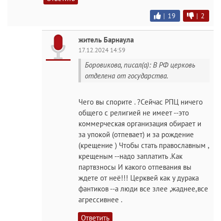
|
19
|
2
житель Барнаула
17.12.2024 14:59
Боровикова, писал(а): В РФ церковь
отделена от государства.
Чего вы спорите . ?Сейчас РПЦ ничего
общего с религией не имеет --это
коммерческая организация обирает и
за упокой (отпевает) и за рождение
(крещение ) Чтобы стать православным ,
крещеным --надо заплатить .Как
партвзносы И какого отпевания вы
ждете от неё!!! Церквей как у дурака
фантиков --а люди все злее ,жаднее,все
агрессивнее .
Ответить