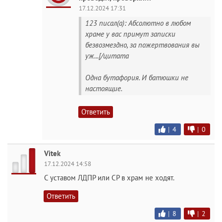
17.12.2024 17:31
123 писал(а): Абсолютно в любом
храме у вас примут записки
безвозмездно, за пожертвования вы
уж...[/цитата
Одна бутафория. И батюшки не
настоящие.
Ответить
|
4
|
0
Vitek
17.12.2024 14:58
С уставом ЛДПР или СР в храм не ходят.
Ответить
|
8
|
2