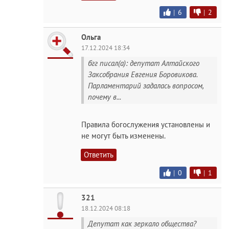
|
6
|
2
Ольга
17.12.2024 18:34
бгг писал(а): депутат Алтайского
Заксобрания Евгения Боровикова.
Парламентарий задалась вопросом,
почему в...
Правила богослужения установлены и
не могут быть изменены.
Ответить
|
0
|
1
321
18.12.2024 08:18
Депутат как зеркало общества?