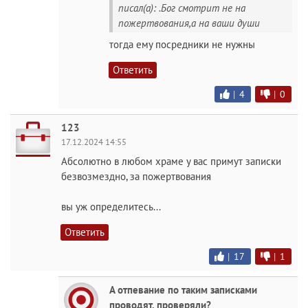
писал(а): .Бог смотрит не на
пожертвования,а на ваши души
тогда ему посредники не нужны
Ответить
|
4
|
0
123
17.12.2024 14:55
Абсолютно в любом храме у вас примут записки
безвозмездно, за пожертвования
вы уж определитесь...
Ответить
|
17
|
1
А отпевание по таким записками
проводят, проверяли?