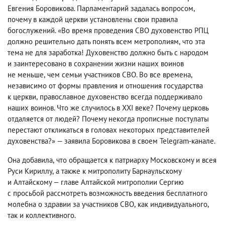
Евгения Боровикова. Парламентарий задалась вопросом
,
почему в каждой церкви установлены свои правила
богослужений. «Во время проведения СВО духовенство РПЦ
должно решительно дать понять всем метрополиям
,
что эта
тема не для заработка! Духовенство должно быть с народом
и заинтересовано в сохранении жизни наших воинов
не меньше
,
чем семьи участников СВО. Во все времена
,
независимо от формы правления и отношения государства
к церкви
,
православное духовенство всегда поддерживало
наших воинов. Что же случилось в XXI веке? Почему церковь
отдаляется от людей? Почему некогда прописные постулаты
перестают откликаться в головах некоторых представителей
духовенства?» — заявила Боровикова в своем Telegram-канале.
Она добавила
,
что обращается к патриарху Московскому и всея
Руси Кириллу
,
а также к митрополиту Барнаульскому
и Алтайскому — главе Алтайской митрополии Сергию
с просьбой рассмотреть возможность введения бесплатного
молебна о здравии за участников СВО
,
как индивидуального
,
так и коллективного.