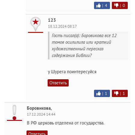
|
4
|
0
123
18.12.2024 08:17
Гость писал(а): Боровикова все 12
томов осилилила или краткий
художественный пересказ
содержания Библии?
у Шурега поинтересуйся
Ответить
|
1
|
1
Боровикова,
17.12.2024 14:44
В РФ церковь отделена от государства.
Ответить