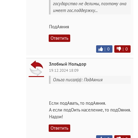
государство не делимы, поэтому она
имеет гос.поддержку...
ПодАяния
Ответить
|
0
|
0
Злобный Нольдор
19.12.2024 18:09
Ольга писал(а): ПодАяния
Если подАвать, то подАяния.
А если подОить население, то подОяния.
Надои!
Ответить