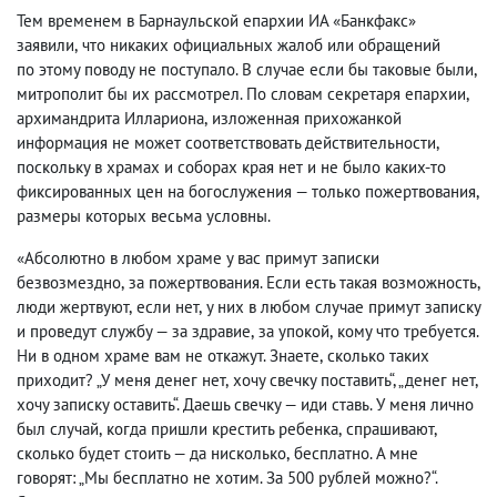
Тем временем в Барнаульской епархии ИА «Банкфакс»
заявили
,
что никаких официальных жалоб или обращений
по этому поводу не поступало. В случае если бы таковые были
,
митрополит бы их рассмотрел. По словам секретаря епархии
,
архимандрита Иллариона
,
изложенная прихожанкой
информация не может соответствовать действительности
,
поскольку в храмах и соборах края нет и не было каких-то
фиксированных цен на богослужения — только пожертвования
,
размеры которых весьма условны.
«Абсолютно в любом храме у вас примут записки
безвозмездно
,
за пожертвования. Если есть такая возможность
,
люди жертвуют
,
если нет
,
у них в любом случае примут записку
и проведут службу — за здравие
,
за упокой
,
кому что требуется.
Ни в одном храме вам не откажут. Знаете
,
сколько таких
приходит? „У меня денег нет
,
хочу свечку поставить“, „денег нет
,
хочу записку оставить“. Даешь свечку — иди ставь. У меня лично
был случай
,
когда пришли крестить ребенка
,
спрашивают
,
сколько будет стоить — да нисколько
,
бесплатно. А мне
говорят: „Мы бесплатно не хотим. За 500 рублей можно?“.