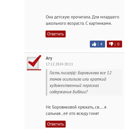
Она детскую прочитала. Для младшего
школьного возраста. С картинками.
Ответить
|
4
|
0
Агу
17.12.2024 20:11
Гость писал(а): Боровикова все 12
томов осилилила или краткий
художественный пересказ
содержания Библии?
Не Боровиковой хрюкать, св.... я
сальная , её ото всюду гонят
Ответить