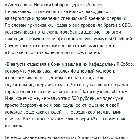
в Александро-Невский Собор и Церковь Андрея
Первозванного
,
где молятся за воинов
,
находящихся
на территории проведения специальной военной операции.
По словам прихожанки
,
недавно она проводила брата на СВО
,
поэтому просит отслужить молебен за здравие. При этом
с женщины обычно берут фиксированную сумму в 300 рублей.
Спустя какое-то время жительница края выяснила
,
что
в Москве и Сочи за воинов молятся бесплатно.
«В августе отдыхала в Сочи и зашла в их Кафедральный Собор
,
потому что у меня заканчивался 40-дневный молебен
,
я приготовила деньги
,
чтобы расплатиться
,
а мне
служительница церкви сказала: „Что вы
,
у нас во всех храмах
города молятся за воинов бесплатно“. Так я и узнала об этом.
Мне
,
конечно же
,
не жалко этих 300 рублей
,
но здесь уже
просто безразличное и равнодушное отношение людей
поражает
,
еще каких людей — „посредников“ между нами
и Богом. Во что после такого можно верить?» — возмутилась
женщина.
Ее негодование разделила депутат Алтайского Заксобрания