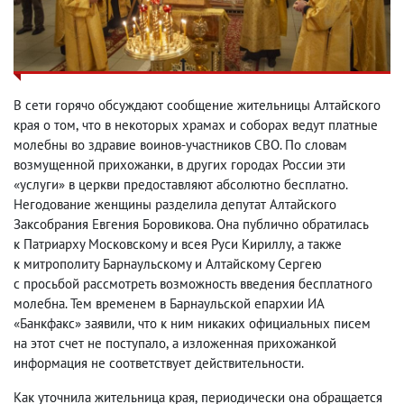
В сети горячо обсуждают сообщение жительницы Алтайского
края о том
,
что в некоторых храмах и соборах ведут платные
молебны во здравие воинов-участников СВО. По словам
возмущенной прихожанки
,
в других городах России эти
«услуги» в церкви предоставляют абсолютно бесплатно.
Негодование женщины разделила депутат Алтайского
Заксобрания Евгения Боровикова. Она публично обратилась
к Патриарху Московскому и всея Руси Кириллу
,
а также
к митрополиту Барнаульскому и Алтайскому Сергею
с просьбой рассмотреть возможность введения бесплатного
молебна. Тем временем в Барнаульской епархии ИА
«Банкфакс» заявили
,
что к ним никаких официальных писем
на этот счет не поступало
,
а изложенная прихожанкой
информация не соответствует действительности.
Как уточнила жительница края
,
периодически она обращается