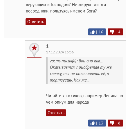
верующим и Господом? Не жируют ли эти
посредники, пользуясь именем Бога?
Ответить
|
16
|
4
1
17.12.2024 15:36
гость писал(а): Вон оно как...
Оказывается, приобретая ту же
свечку, ты не оплачиваешь её, а
жертвуешь. Как же...
Читайте классиков, например Ленина по
чем опиум для народа
Ответить
|
13
|
8