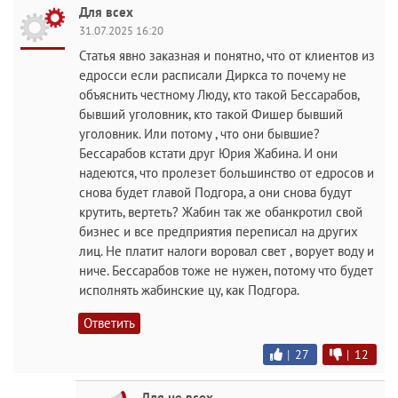
Для всех
31.07.2025 16:20
Статья явно заказная и понятно, что от клиентов из
едросси если расписали Диркса то почему не
объяснить честному Люду, кто такой Бессарабов,
бывший уголовник, кто такой Фишер бывший
уголовник. Или потому , что они бывшие?
Бессарабов кстати друг Юрия Жабина. И они
надеются, что пролезет большинство от едросов и
снова будет главой Подгора, а они снова будут
крутить, вертеть? Жабин так же обанкротил свой
бизнес и все предприятия переписал на других
лиц. Не платит налоги воровал свет , ворует воду и
ниче. Бессарабов тоже не нужен, потому что будет
исполнять жабинские цу, как Подгора.
Ответить
|
27
|
12
Для не всех