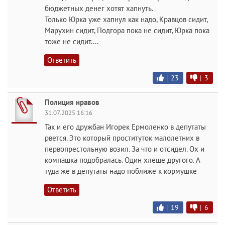
бюджетных денег хотят хапнуть.
Только Юрка уже хапнул как надо, Кравцов сидит,
Марухин сидит, Подгора пока не сидит, Юрка пока
тоже не сидит....
Ответить
|
23
|
3
Полиция нравов
31.07.2025 16:16
Так и его дружбан Игорек Ермоленко в депутаты
рвется. Это который проституток малолетних в
первопрестольную возил. За что и отсидел. Ох и
компашка подобралась. Один хлеще другого. А
туда же в депутаты надо поближе к кормушке
Ответить
|
19
|
6