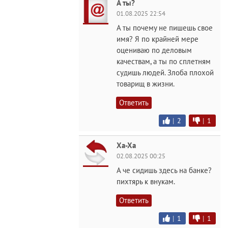
А ты?
01.08.2025 22:54
А ты почему не пишешь свое
имя? Я по крайней мере
оцениваю по деловым
качествам, а ты по сплетням
судишь людей. Злоба плохой
товарищ в жизни.
Ответить
|
2
|
1
Ха-Ха
02.08.2025 00:25
А че сидишь здесь на банке?
пихтярь к внукам.
Ответить
|
1
|
1