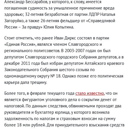
Александр Бессарабов, у которого, к слову, имеется
погашенная судимость за умышленное причинение вреда
здоровью; 32-летняя безработная от партии ЛДПР Наталья
Загоруйко, а также 26-летняя фельдшер от «Справедливой
России – За правду» Юлия Копытина.
Стоит отметить, что ранее Иван Диркс состоял в партии
«Единая Россия», являлся членом Славгородского и
регионального политсоветов. В 2003-2007 годах он был
депутатом Славгородского городского Собрания депутатов, а в
декабре 2011 года был избран депутатом Алтайского краевого
Законодательного Собрания шестого созыва по
одномандатному округу № 18. Однако позже его политическая
карьера дала трещину.
Более того, в феврале текущего года
стало известно
, что он
является фигурантом уголовного дела о сокрытии денег от
налоговой. По данным следствия, обвиняемыми проходят два
руководителя и бухгалтер юрлица, у которого возникла
задолженность по налогам и страховым взносам на сумму
более 18 млн рублей. Для принудительного взыскания средств