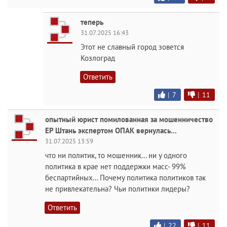
теперь
31.07.2025 16:43
Этот не славный город зовется
Козлоград
Ответить
|
7
|
11
опытный юрист помилованная за мошенничество
ЕР Штань экспертом ОПАК вернулась...
31.07.2025 13:59
что ни политик, то мошенник... ни у одного
политика в крае нет поддержки масс- 99%
беспартийных... Почему политика политиков так
не привлекательна? Чьи политики лидеры?
Ответить
|
22
|
11