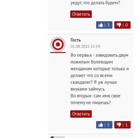
уедут, что делать будем?
Ответить
|
3
|
0
Гость
01.08.2025 15:59
Во первых - завидовать двум
пожилым болеющим
женщинам которые только и
делают что со всеми
скандалят? Я уж лучше
внуками займусь
Во вторых- сам имя свое
почему не пишешь?
Ответить
|
5
|
1