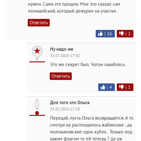
нужен. Сама это прошла. Мне это сказал сам
полицейский, который дежурил на участке.
Ответить
|
16
|
2
Ну надо же
31.07.2025 17:02
Это же секрет был. Чатом ошиблась.
Ответить
|
4
|
1
Для того кто Ольга
31.07.2025 17:58
Передай, пусть Ольга возвращается. А то
смотри ка расплодилось жабинские , да
молокановские одно кубло . Только под
каким флагом то ей теперь ? да уж