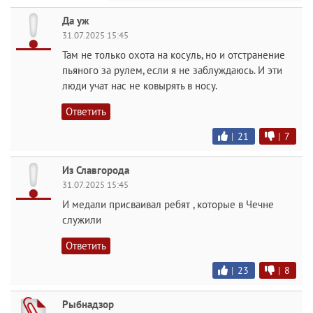
Да уж
31.07.2025 15:45
Там не только охота на косуль, но и отстранение
пьяного за рулем, если я не заблуждаюсь. И эти
люди учат нас не ковырять в носу.
Ответить
|
21
|
7
Из Славгорода
31.07.2025 15:45
И медали присваивал ребят , которые в Чечне
служили
Ответить
|
23
|
8
Рыбнадзор