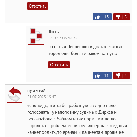
Ответить
|
13
|
5
Гость
31.07.2025 16:35
То есть и Лисовенко в долгах и хотят
город ещё больше раком загнуть?
Ответить
|
11
|
4
ну а что?
31.07.2025 15:43
ясно ведь, что за безработную из лдпр надо
голосовать! у наполовину судимых Диркса и
Бессарабова с баблом и так норм - им не до
народных проблем. если фельдшер на заседания
начнет ходить, то врачам и пациентам проще не