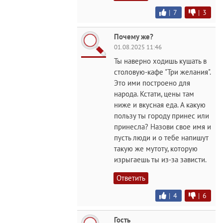
|
7
|
3
Почему же?
01.08.2025 11:46
Ты наверно ходишь кушать в
столовую-кафе "Три желания".
Это ими построено для
народа. Кстати, цены там
ниже и вкусная еда. А какую
пользу ты городу принес или
принесла? Назови свое имя и
пусть люди и о тебе напишут
такую же мутоту, которую
изрыгаешь ты из-за зависти.
Ответить
|
4
|
6
Гость