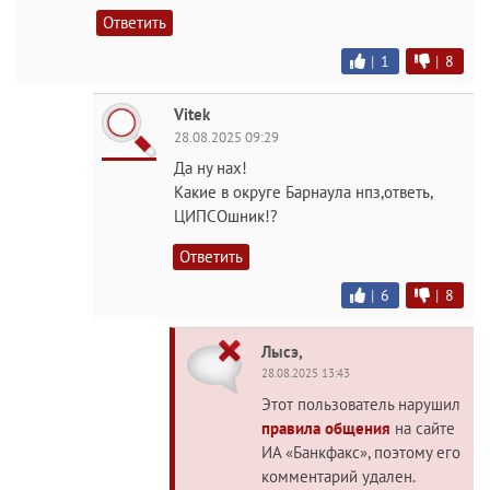
Ответить
|
1
|
8
Vitek
28.08.2025 09:29
Да ну нах!
Какие в округе Барнаула нпз,ответь,
ЦИПСОшник!?
Ответить
|
6
|
8
Лысэ,
28.08.2025 13:43
Этот пользователь нарушил
правила общения
на сайте
ИА «Банкфакс», поэтому его
комментарий удален.