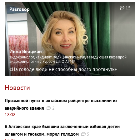
15
Разговор
Инна Вейцман
эндокринолог, кандидат медицинских наук, заведующая кафедрой
эндокринологии с курсом ДПО АГМУ
«На голоде люди не способны долго протянуть»
Новости
Призывной пункт в алтайском райцентре выселили из
аварийного здания
2
18:08
В Алтайском крае бывший заключенный избивал детей
шлангом и тесаком, морил голодом
5