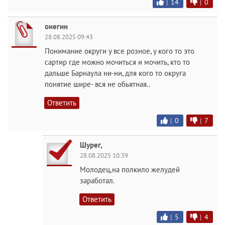
|
14
|
0
онегин
28.08.2025 09:43
Понимание округи у все розное, у кого то это
сартир где можно мочиться и мочить, кто то
дальше Барнаула ни-ни, для кого то округа
понятие шире- вся не обьятная..
Ответить
|
0
|
7
Шурег,
28.08.2025 10:39
Молодец,на полкило желудей
заработал.
Ответить
|
5
|
4