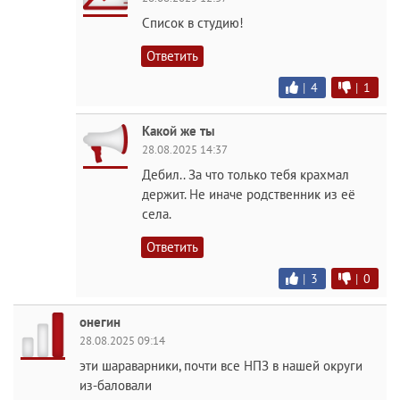
Список в студию!
Ответить
|
4
|
1
Какой же ты
28.08.2025 14:37
Дебил.. За что только тебя крахмал
держит. Не иначе родственник из её
села.
Ответить
|
3
|
0
онегин
28.08.2025 09:14
эти шараварники, почти все НПЗ в нашей округи
из-баловали