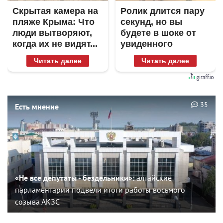
Скрытая камера на
Ролик длится пару
пляже Крыма: Что
секунд, но вы
люди вытворяют,
будете в шоке от
когда их не видят...
увиденного
Читать далее
Читать далее
35
Есть мнение
«Не все депутаты - бездельники»:
алтайские
парламентарии подвели итоги работы восьмого
созыва АКЗС