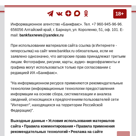
18+
Информационное агентство
«Банкфакс»
. Тел.
+7 960-945-96-96
.
656056
Алтайский край, г. Барнаул
,
ул. Короленко, 51, оф. 101
. E-
mail:
bankfaxnews@yandex.ru
При использовании материалов сайта ссылка (в Интернете -
гиперссылка) на сайт www.bankfax.ru обязательна, если не
заявлено однозначно, что авторские права принадлежат третьим
лицам. Фотографии, рисунки, карты, аудио- видеофрагменты и
графика могут использоваться только при согласовании с
редакцией ИА «Банкфакс».
"На информационном ресурсе применяются рекомендательные
технологии (информационные технологии предоставления
информации на основе сбора, систематизации и анализа
сведений, относящихся к предпочтениям пользователей сети
"Интернет", находящихся на территории Российской
Федерации)".
Выходные данные
•
Условия использования материалов
сайта
•
Правила комментирования
•
Правила применения
рекомендательных технологий
•
Реклама на сайте