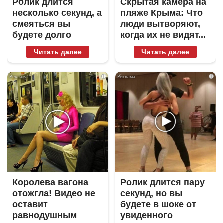
Ролик длится
Скрытая камера на
несколько секунд, а
пляже Крыма: Что
смеяться вы
люди вытворяют,
будете долго
когда их не видят...
Читать далее
Читать далее
i
i
Королева вагона
Ролик длится пару
отожгла! Видео не
секунд, но вы
оставит
будете в шоке от
равнодушным
увиденного