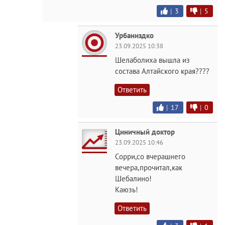
|
3
|
5
Урбаниздко
23.09.2025 10:38
Шелаболиха вышла из
состава Алтайского края????
Ответить
|
17
|
0
Циничный доктор
23.09.2025 10:46
Сорри,со вчерашнего
вечера,прочитал,как
Шебалино!
Каюзь!
Ответить