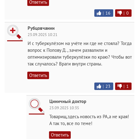
Ответить
|
16
|
0
Рубцовчанин
23.09.2025 10:21
И с туберкулёзом на учëте ни где не стояла? Тогда
вопрос к Попову Д. , зачем развалили и
оптимизировали туберкулëзки по краю? Чтобы вот
так случалось? Враги внутри страны.
Ответить
|
23
|
1
Циничный доктор
23.09.2025 10:35
Товарищ,здесь новость из РА,а не края!
А так то, все по теме!
Ответить