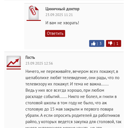
Циничный доктор
23.09.2025 11:21
И вам не хворать!
Ответить
|
3
|
1
Гость
23.09.2025 12:56
Ничего, не переживайте, вечером всех покажут, в
шелаболихе любят телевидение, они рады, что по
телевизору их покажут. И тема не важна.......
Ведь у них все всегда хорошо, при любом
раскладе событий....... Никто не болел, и гнили в
столовой школы в том году не было, что аж
столовую до 15 мая закрыли и первого повара
убрали. А если опросить родителей да работников
райпо, у которых ведется закупка для столовой, так
много интересного можно узнать, но это