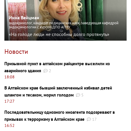
Инна Вейцман
эндокринолог, кандидат медицинских наук, заведующая кафедрой
эндокринологии с курсом ДПО АГМУ
«На голоде люди не способны долго протянуть»
Новости
Призывной пункт в алтайском райцентре выселили из
аварийного здания
2
18:08
В Алтайском крае бывший заключенный избивал детей
шлангом и тесаком, морил голодом
5
17:27
Последовательницу одиозного иноагента подозревают в
призывах к терроризму в Алтайском крае
17
16:52