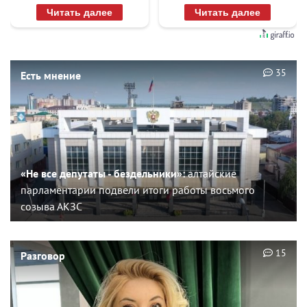
Читать далее
Читать далее
35
Есть мнение
«Не все депутаты - бездельники»:
алтайские
парламентарии подвели итоги работы восьмого
созыва АКЗС
15
Разговор