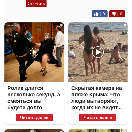
Ответить
|
0
|
0
i
i
Ролик длится
Скрытая камера на
несколько секунд, а
пляже Крыма: Что
смеяться вы
люди вытворяют,
будете долго
когда их не видят...
Читать далее
Читать далее
i
i