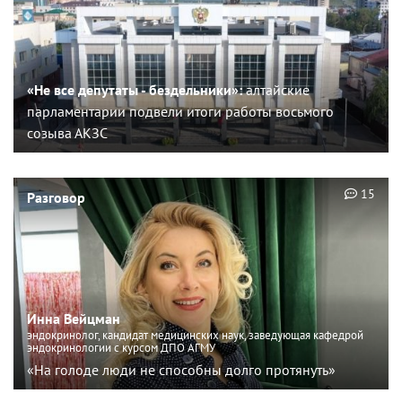
«Не все депутаты - бездельники»:
алтайские
парламентарии подвели итоги работы восьмого
созыва АКЗС
15
Разговор
Инна Вейцман
эндокринолог, кандидат медицинских наук, заведующая кафедрой
эндокринологии с курсом ДПО АГМУ
«На голоде люди не способны долго протянуть»