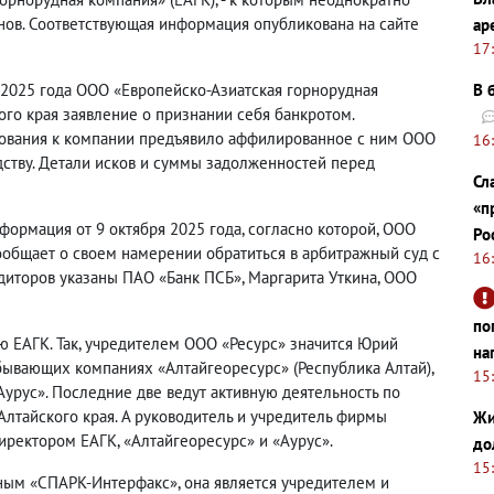
нов. Соответствующая информация опубликована на сайте
ар
17
 2025 года ООО «Европейско-Азиатская горнорудная
В 
го края заявление о признании себя банкротом.
ебования к компании предъявило аффилированное с ним ООО
16
дству. Детали исков и суммы задолженностей перед
Сл
«п
ормация от 9 октября 2025 года, согласно которой, ООО
Ро
ообщает о своем намерении обратиться в арбитражный суд с
16
диторов указаны ПАО «Банк ПСБ», Маргарита Уткина, ООО
по
ю ЕАГК. Так, учредителем ООО «Ресурс» значится Юрий
на
бывающих компаниях «Алтайгеоресурс» (Республика Алтай),
15
Аурус». Последние две ведут активную деятельность по
Алтайского края. А руководитель и учредитель фирмы
Жи
иректором ЕАГК, «Алтайгеоресурс» и «Аурус».
до
15
нным «СПАРК-Интерфакс», она является учредителем и