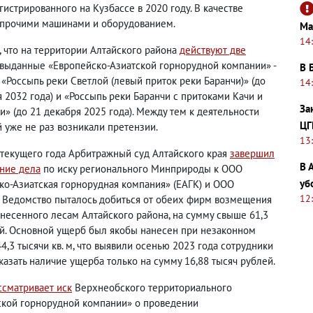
стрированного на Кузбассе в 2020 году. В качестве
я прочими машинами и оборудованием.
Ма
14
 что на территории Алтайского района
действуют две
, выданные «Европейско-Азиатской горнорудной компании» -
В 
 «Россыпь реки Светлой (левый приток реки Баранчи)» (до
14
 2032 года) и «Россыпь реки Баранчи с притоками Качи и
За
» (до 21 декабря 2025 года). Между тем к деятельности
ЦГ
й уже не раз возникали претензии.
13
м текущего года Арбитражный суд Алтайского края
завершил
В 
ние дела
по иску регионального Минприроды к ООО
уб
ко-Азиатская горнорудная компания» (ЕАГК) и ООО
12
. Ведомство пыталось добиться от обеих фирм возмещения
анесенного лесам Алтайского района, на сумму свыше 61,3
й. Основной ущерб был якобы нанесен при незаконном
,3 тысячи кв. м, что выявили осенью 2023 года сотрудники
казать наличие ущерба только на сумму 16,88 тысяч рублей.
ссматривает иск
Верхнеобского территориального
ской горнорудной компании» о проведении