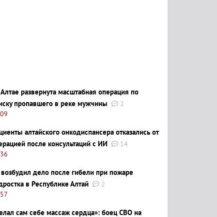
 Алтае развернута масштабная операция по
иску пропавшего в реке мужчины
2
:09
циенты алтайского онкодиспансера отказались от
ерацией после консультаций с ИИ
14
:36
 возбудил дело после гибели при пожаре
дростка в Республике Алтай
2
:57
елал сам себе массаж сердца»: боец СВО на