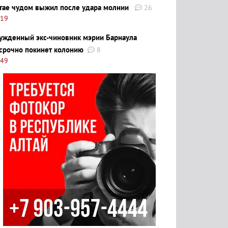
тае чудом выжил после удара молнии
26
:19
ужденный экс-чиновник мэрии Барнаула
срочно покинет колонию
8
:49