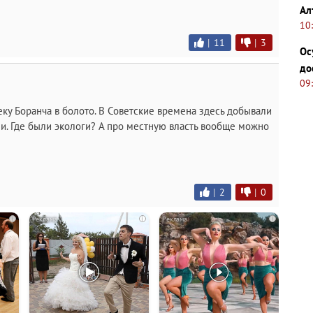
Ал
10
|
11
|
3
Ос
до
09
ку Боранча в болото. В Советские времена здесь добывали
и. Где были экологи? А про местную власть вообще можно
|
2
|
0
i
i
i