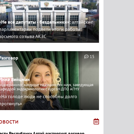
«Не все депутаты - бездельники»:
алтайские
парламентарии подвели итоги работы
восьмого созыва АКЗС
15
Разговор
Инна Вейцман
эндокринолог, кандидат медицинских наук, заведующая
кафедрой эндокринологии с курсом ДПО АГМУ
«На голоде люди не способны долго
протянуть»
овости
асти Республики Алтай расторгнут договор