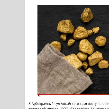
В Арбитражный суд Алтайского края поступило н
золотодобытчиков - ООО «Европейско-Азиатская г