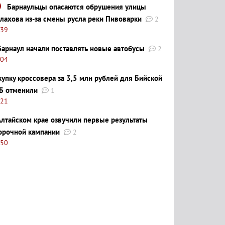
Барнаульцы опасаются обрушения улицы
лахова из-за смены русла реки Пивоварки
2
:39
Барнаул начали поставлять новые автобусы
2
:04
купку кроссовера за 3,5 млн рублей для Бийской
Б отменили
1
:21
Алтайском крае озвучили первые результаты
орочной кампании
2
:50