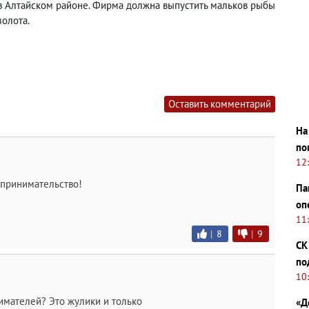
в Алтайском районе. Фирма должна выпустить мальков рыбы
олота.
Оставить комментарий
На
по
12
дпринимательство!
Па
оп
11
|
8
|
9
СК
по
10
имателей? Это жулики и только
«Д