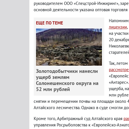
руководителем ООО «Спецстрой-Инжиринг», зареги
основной деятельности указана оптовая торговл
Напомним,
ЕЩЕ ПО ТЕМЕ
лицензии
на участки
20 декабря
Николаевки
старателе
Так, лето
рассмотре
Золотодобытчики нанесли
«Европейс
ущерб землям
«Антарес»
Солонешенского округа на
52 млн рублей
ущерба, н
млн рубле
снятии и перемещении почвы на площади около 44
Алтайского лесничества. Однако в суде смогли до
Кроме того, Арбитражный суд Алтайского края
ра
управления Росрыболовства к «Европейско-Азиат