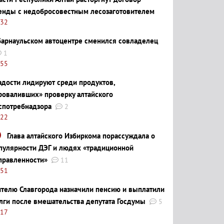
енды с недобросовестным лесозаготовителем
:32
барнаульском автоцентре сменился совладелец
1
:55
адости лидируют среди продуктов,
роваливших» проверку алтайского
спотребнадзора
2
:22
Глава алтайского Избиркома порассуждала о
пулярности ДЭГ и людях «традиционной
правленности»
11
:51
телю Славгорода назначили пенсию и выплатили
лги после вмешательства депутата Госдумы
5
:17