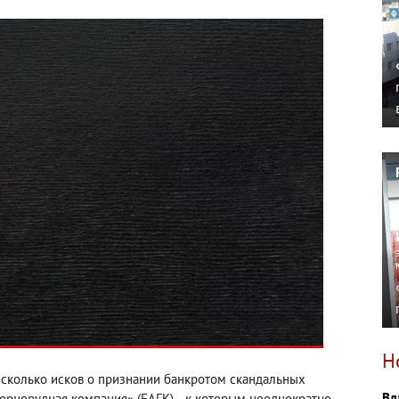
Н
есколько исков о признании банкротом скандальных
Вл
орнорудная компания» (ЕАГК), - к которым неоднократно