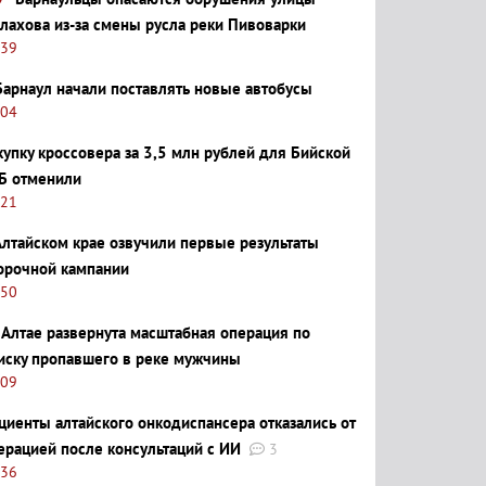
лахова из-за смены русла реки Пивоварки
:39
Барнаул начали поставлять новые автобусы
:04
купку кроссовера за 3,5 млн рублей для Бийской
Б отменили
:21
Алтайском крае озвучили первые результаты
орочной кампании
:50
 Алтае развернута масштабная операция по
иску пропавшего в реке мужчины
:09
циенты алтайского онкодиспансера отказались от
ерацией после консультаций с ИИ
3
:36