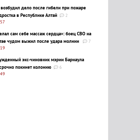
 возбудил дело после гибели при пожаре
дростка в Республике Алтай
2
:57
елал сам себе массаж сердца»: боец СВО на
тае чудом выжил после удара молнии
7
:19
ужденный экс-чиновник мэрии Барнаула
срочно покинет колонию
6
:49