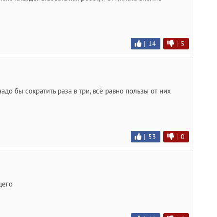
|
14
|
5
до бы сократить раза в три, всё равно пользы от них
|
53
|
0
щего