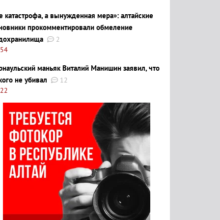
е катастрофа, а вынужденная мера»: алтайские
новники прокомментировали обмеление
дохранилища
2
:54
рнаульский маньяк Виталий Манишин заявил, что
кого не убивал
12
:22