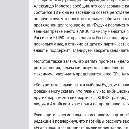
Александр Молотов сообщил, что согласование ка
состоится 18 июня на заседании совета реготделе
он почеркнул, что подготовительная работа велась
протяжении долгого времени. «Будучи парламент
занимая третье место в АКЗС по числу мандатов 
России» и КПРФ, «Справедливая Россия» планируе
поскольку у нас, в отличие от других партий, ес
знают и поддержат. Планируем закрыть кандидатам
Молотов также заявил, что делать прогнозы - дел
реготделения, задача минимум для социалистов - п
максимум - увеличить представительство СР в Ал
«Конкретные задачи на эти выборы будет устанав
фракции могу сказать, что планы у нас амбициозны
других парламентских партиях, в КПРФ - разброд
люди» в Алтайском крае почти не представлены, х
Руководитель регионального исполкома партии «Е
редакцией подчеркнул, что партийцы рассчитыва
«Если говорить о проценте выдвижения кандидат