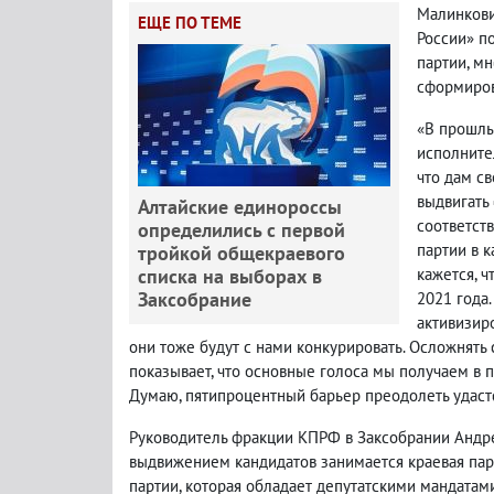
Малинкови
ЕЩЕ ПО ТЕМЕ
России» п
партии, мн
сформиров
«В прошлы
исполните
что дам св
выдвигать 
Алтайские единороссы
соответств
определились с первой
партии в 
тройкой общекраевого
списка на выборах в
кажется, ч
Заксобрание
2021 года
активизир
они тоже будут с нами конкурировать. Осложнять
показывает, что основные голоса мы получаем в п
Думаю, пятипроцентный барьер преодолеть удастся
Руководитель фракции КПРФ в Заксобрании Андре
выдвижением кандидатов занимается краевая парт
партии, которая обладает депутатскими мандатам