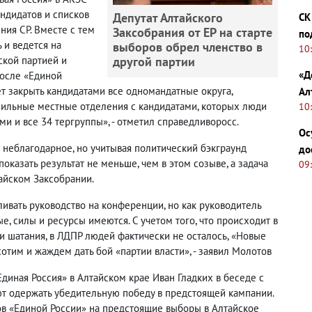
ндидатов и списков
Депутат Алтайского
СК
ния СР. Вместе с тем
Заксобрания от ЕР на старте
по
 и ведется на
выборов обрел членство в
10
ской партией и
другой партии
«Д
после «Единой
т закрыть кандидатами все одномандатные округа,
Ал
ть сильные местные отделения с кандидатами, которых люди
10
и и все 34 тергруппы», - отметил справедливоросс.
Ос
о неблагодарное, но учитывая политический бэкграунд
до
оказать результат не меньше, чем в этом созыве, а задача
09
тайском Заксобрании.
ливать руководство на конференции, но как руководитель
е, силы и ресурсы имеются. С учетом того, что происходит в
 и шатания, в ЛДПР людей фактически не осталось, «Новые
отим и жаждем дать бой «партии власти», - заявил Молотов
диная Россия» в Алтайском крае Иван Гладких в беседе с
ют одержать убедительную победу в предстоящей кампании.
ов «Единой России» на предстоящие выборы в Алтайское