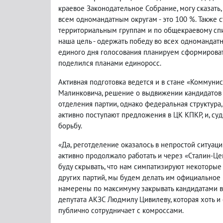
краевое Законодательное Собрание, могу сказать,
всем одномандатным округам - это 100 %. Также
территориальным группам и по общекраевому спис
наша цель - одержать победу во всех одномандатны
единого дня голосования планируем сформировать
поделился планами единоросс.
Активная подготовка ведется и в стане «Коммунис
Малинковича, решение о выдвижении кандидатов 
отделения партии, однако федеральная структура,
активно поступают предложения в ЦК КПКР, и, суд
борьбу.
«Да, реготделение оказалось в непростой ситуац
активно продолжало работать и через «Сталин-Це
буду скрывать, что нам симпатизируют некоторы
других партий, мы будем делать им официальное
намерены по максимуму закрывать кандидатами все
депутата АКЗС Людмилу Цивилеву, которая хоть и
публично сотрудничает с комроссами.