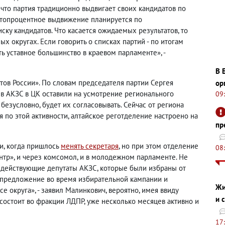
 что партия традиционно выдвигает своих кандидатов по
 стопроцентное выдвижение планируется по
ку кандидатов. Что касается ожидаемых результатов, то
х округах. Если говорить о списках партий - по итогам
 уставное большинство в краевом парламенте», -
В 
тов России». По словам председателя партии Сергея
ор
в АКЗС в ЦК оставили на усмотрение регионального
09
 безусловно, будет их согласовывать. Сейчас от региона
я по этой активности, алтайское реготделение настроено на
пр
ии, когда пришлось
менять секретаря
, но при этом отделение
08
нтр», и через комсомол, и в молодежном парламенте. Не
е действующие депутаты АКЗС, которые были избраны от
 предложение во время избирательной кампании и
Жи
 округа», - заявил Малинкович, вероятно, имея ввиду
и 
 состоит во фракции ЛДПР, уже несколько месяцев активно и
17