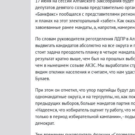
17 июня на сессии Алтайского Заксобрания будет
депутатов девятого созыва представительно орг
«Банкфакс» пообщался с представителями регион
и планах на этот электоральный «забег». Как оказ
завоеванные ранее мандаты, а, напротив, намерен
По словам руководителя реготделения ЛДПР в Ал
выдвигать кандидатов абсолютно на все округа и
стоит задача преодолеть планку в четыре мандата
результат кратно выше, чем был на прошлых выбо
чем в нынешнем созыве АКЗС. Мы выработали стр
видим отклики населения и считаем, что нам удас
Булаев.
При этом он отметил, что упор партийцы будут дел
одномандатные округа, и на тергруппы, но, как по
предыдущих выборов, больше мандатов партия пол
«Надеемся, что избиратель оценит ту работу, что 
только в период избирательной кампании», - под
демократ.
Тем временем руководитель фракции «Справедлив