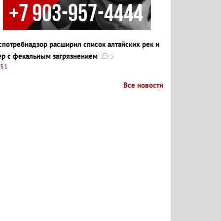
спотребнадзор расширил список алтайских рек и
ер с фекальным загрязнением
5
:51
Все новости