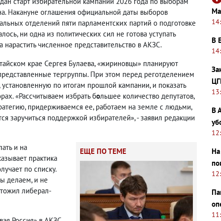
 дан старт избирательной кампании 2026 года по выборам
Ма
ана. Накануне оглашения официальной даты выборов
14
альных отделений пяти парламентских партий о подготовке
алось, ни одна из политических сил не готова уступать
В 
а нарастить численное представительство в АКЗС.
14
тайском крае Сергея Булаева, «жириновцы» планируют
За
 представленные тергруппы. При этом перед реготделением
ЦГ
, установленную по итогам прошлой кампании, и показать
13
рах. «Рассчитываем избрать б
о
льшее количество депутатов,
атегию, придерживаемся ее, работаем на земле с людьми,
В 
тся заручиться поддержкой избирателей», - заявил редакции
уб
12
ать и на
ЕЩЕ ПО ТЕМЕ
На
казывает практика
по
учает по списку.
12
мы делаем, и не
ытожил либерал-
Па
оп
11
ая Россия» в АКЗС