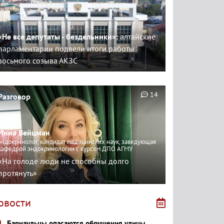
«Не все депутаты - бездельники»:
алтайские
парламентарии подвели итоги работы
восьмого созыва АКЗС
14
Разговор
Инна Вейцман
эндокринолог, кандидат медицинских наук, заведующая
кафедрой эндокринологии с курсом ДПО АГМУ
«На голоде люди не способны долго
протянуть»
овости
Барнаульцы опасаются обрушения улицы