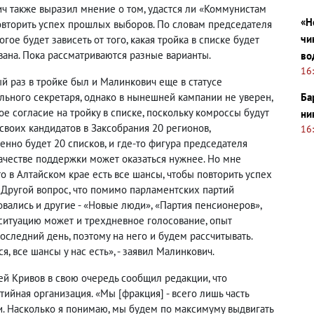
ч также выразил мнение о том, удастся ли «Коммунистам
«Н
овторить успех прошлых выборов. По словам председателя
чи
огое будет зависеть от того, какая тройка в списке будет
ана. Пока рассматриваются разные варианты.
во
16
й раз в тройке был и Малинкович еще в статусе
льного секретаря, однако в нынешней кампании не уверен,
Ба
ое согласие на тройку в списке, поскольку комроссы будут
ни
своих кандидатов в Заксобрания 20 регионов,
16
енно будет 20 списков, и где-то фигура председателя
качестве поддержки может оказаться нужнее. Но мне
то в Алтайском крае есть все шансы, чтобы повторить успех
. Другой вопрос, что помимо парламентских партий
овались и другие - «Новые люди», «Партия пенсионеров»,
 ситуацию может и трехдневное голосование, опыт
оследний день, поэтому на него и будем рассчитывать.
, все шансы у нас есть», - заявил Малинкович.
й Кривов в свою очередь сообщил редакции, что
ийная организация. «Мы [фракция] - всего лишь часть
и. Насколько я понимаю, мы будем по максимуму выдвигать