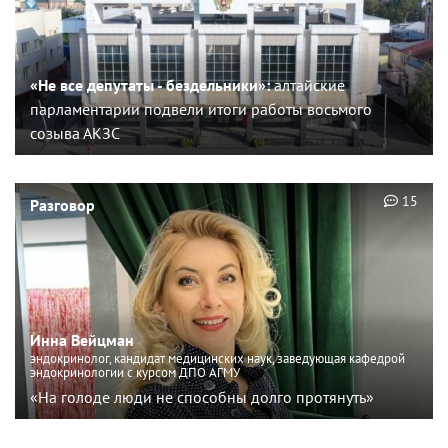
«Не все депутаты - бездельники»:
алтайские
парламентарии подвели итоги работы восьмого
созыва АКЗС
15
Разговор
Инна Вейцман
эндокринолог, кандидат медицинских наук, заведующая кафедрой
эндокринологии с курсом ДПО АГМУ
«На голоде люди не способны долго протянуть»