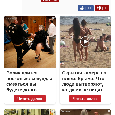
|
11
|
1
i
i
Ролик длится
Скрытая камера на
несколько секунд, а
пляже Крыма: Что
смеяться вы
люди вытворяют,
будете долго
когда их не видят...
Читать далее
Читать далее
i
i