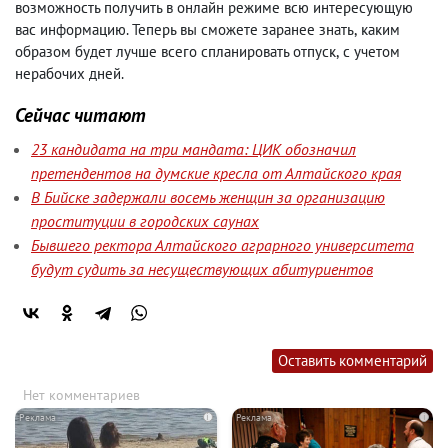
возможность получить в онлайн режиме всю интересующую
вас информацию. Теперь вы сможете заранее знать
,
каким
образом будет лучше всего спланировать отпуск
,
с учетом
нерабочих дней.
Сейчас читают
23 кандидата на три мандата: ЦИК обозначил
претендентов на думские кресла от Алтайского края
В Бийске задержали восемь женщин за организацию
проституции в городских саунах
Бывшего ректора Алтайского аграрного университета
будут судить за несуществующих абитуриентов
Оставить комментарий
Нет комментариев
i
i