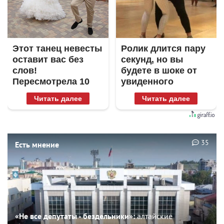
Этот танец невесты
Ролик длится пару
оставит вас без
секунд, но вы
слов!
будете в шоке от
Пересмотрела 10
увиденного
раз
Читать далее
Читать далее
35
Есть мнение
«Не все депутаты - бездельники»:
алтайские