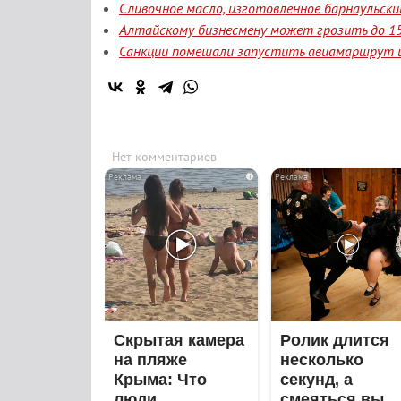
Сливочное масло, изготовленное барнаульск
Алтайскому бизнесмену может грозить до 15
Санкции помешали запустить авиамаршрут и
Нет комментариев
i
Скрытая камера
Ролик длится
на пляже
несколько
Крыма: Что
секунд, а
люди
смеяться вы