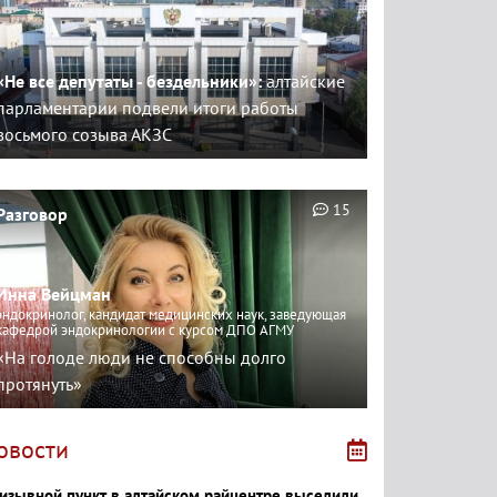
«Не все депутаты - бездельники»:
алтайские
парламентарии подвели итоги работы
восьмого созыва АКЗС
15
Разговор
Инна Вейцман
эндокринолог, кандидат медицинских наук, заведующая
кафедрой эндокринологии с курсом ДПО АГМУ
«На голоде люди не способны долго
протянуть»
овости
изывной пункт в алтайском райцентре выселили