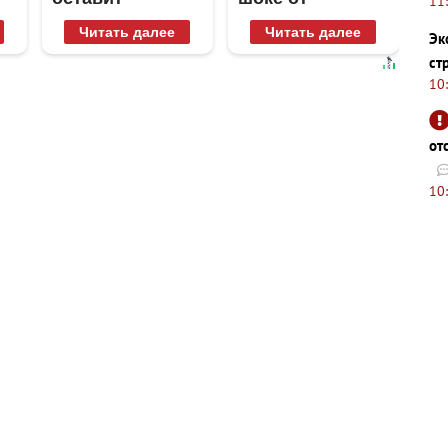
11
равнодушным
увиденного
Читать далее
Читать далее
Эк
ст
10
от
10