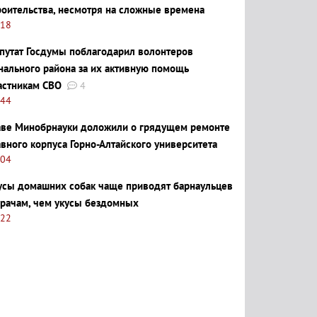
роительства, несмотря на сложные времена
:18
путат Госдумы поблагодарил волонтеров
нального района за их активную помощь
астникам СВО
4
:44
аве Минобрнауки доложили о грядущем ремонте
авного корпуса Горно-Алтайского университета
:04
усы домашних собак чаще приводят барнаульцев
врачам, чем укусы бездомных
:22