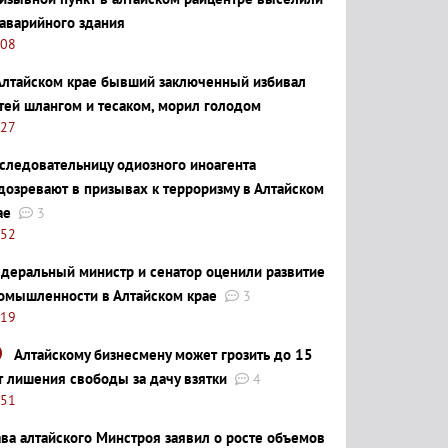
 аварийного здания
:08
Алтайском крае бывший заключенный избивал
тей шлангом и тесаком, морил голодом
:27
следовательницу одиозного иноагента
дозревают в призывах к терроризму в Алтайском
ае
3
:52
деральный министр и сенатор оценили развитие
омышленности в Алтайском крае
3
:19
Алтайскому бизнесмену может грозить до 15
т лишения свободы за дачу взятки
4
:51
ава алтайского Минстроя заявил о росте объемов