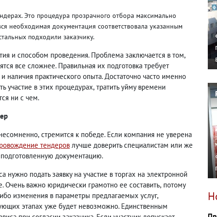
ендерах. Это процедура прозрачного отбора максимально
вся необходимая документация соответствовала указанным
стальных подходили заказчику.
тия и способом проведения. Проблема заключается в том
,
ятся все сложнее. Правильная их подготовка требует
 и наличия практического опыта. Достаточно часто именно
ь участие в этих процедурах
,
тратить уйму времени
ся ни с чем.
дер
несомненно
,
стремится к победе. Если компания не уверена
ровождение тендеров
лучше доверить специалистам или же
ь подготовленную документацию.
са нужно подать заявку на участие в торгах на электронной
. Очень важно юридически грамотно ее составить
,
потому
Н
либо изменения в параметры предлагаемых услуг
,
дующих этапах уже будет невозможно. Единственным
Пр
иса при согласии заказчика. Если участник допускает