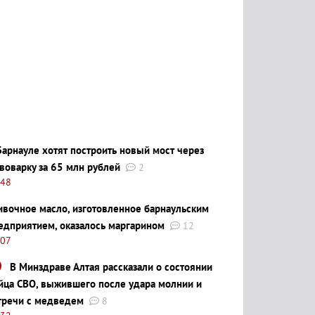
Барнауле хотят построить новый мост через
воварку за 65 млн рублей
2
:48
ивочное масло, изготовленное барнаульским
едприятием, оказалось маргарином
12
:07
В Минздраве Алтая рассказали о состоянии
йца СВО, выжившего после удара молнии и
тречи с медведем
8