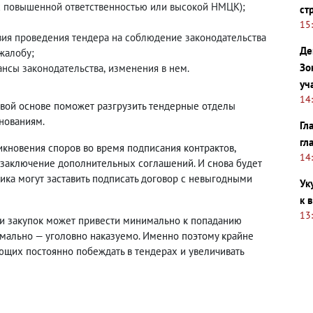
с повышенной ответственностью или высокой НМЦК);
ст
15
вия проведения тендера на соблюдение законодательства
Де
жалобу;
Зо
ансы законодательства
,
изменения в нем.
уч
14
овой основе поможет разгрузить тендерные отделы
нованиям.
Гл
гл
икновения споров во время подписания контрактов
,
14
я заключение дополнительных соглашений. И снова будет
ика могут заставить подписать договор с невыгодными
Ук
к 
13
и закупок может привести минимально к попаданию
мально — уголовно наказуемо. Именно поэтому крайне
ющих постоянно побеждать в тендерах и увеличивать