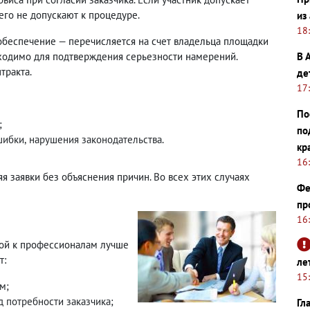
его не допускают к процедуре.
из
18
обеспечение — перечисляется на счет владельца площадки
В 
бходимо для подтверждения серьезности намерений.
тракта.
де
17
По
;
по
шибки
,
нарушения законодательства.
кр
16
яя заявки без объяснения причин. Во всех этих случаях
Фе
пр
16
кой к профессионалам лучше
т:
ле
15
м;
 потребности заказчика;
Гл