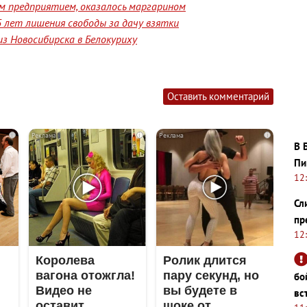
им предприятием, оказалось маргарином
 лет лишения свободы за дачу взятки
з Новосибирска в Белокуриху
Оставить комментарий
i
i
i
В 
Пи
12
Сл
пр
12
Королева
Ролик длится
вагона отожгла!
пару секунд, но
бо
Видео не
вы будете в
вс
оставит
шоке от