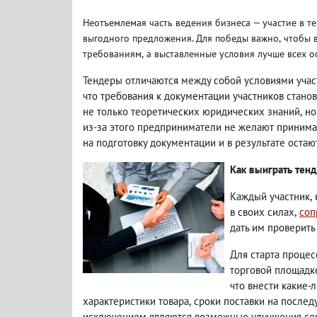
Неотъемлемая часть ведения бизнеса — участие в т
выгодного предложения. Для победы важно
,
чтобы 
требованиям
,
а выставленные условия лучше всех о
Тендеры отличаются между собой условиями учас
что требования к документации участников станов
не только теоретических юридических знаний
,
но
из-за этого предприниматели не желают принимат
на подготовку документации и в результате остают
Как выиграть тен
Каждый участник
,
в своих силах
,
соп
дать им проверит
Для старта процес
торговой площадке
что внести какие-
характеристики товара
,
сроки поставки на после
исключением являются возможные улучшения серв