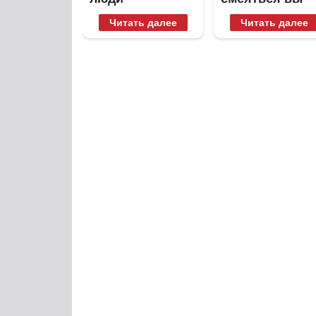
вытворяют,
будете долго
Читать далее
Читать далее
когда их не
видят...