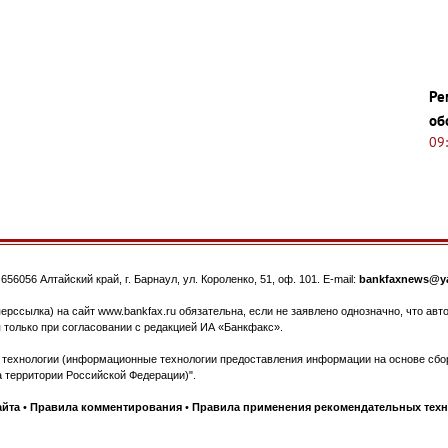
Ре
об
09
.
656056
Алтайский край, г. Барнаул
,
ул. Короленко, 51, оф. 101
. E-mail:
bankfaxnews@ya
ерссылка) на сайт www.bankfax.ru обязательна, если не заявлено однозначно, что ав
 только при согласовании с редакцией ИА «Банкфакс».
ехнологии (информационные технологии предоставления информации на основе сбора
 территории Российской Федерации)".
айта
•
Правила комментирования
•
Правила применения рекомендательных тех