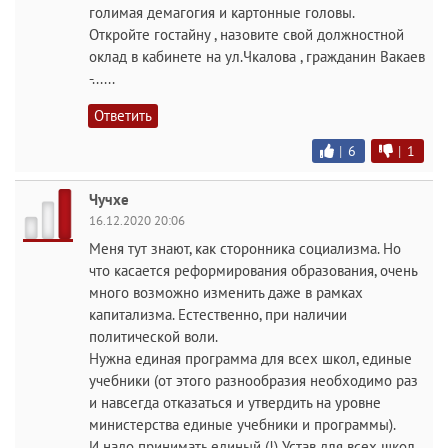
голимая демагогия и картонные головы.
Откройте гостайну , назовите свой должностной
оклад в кабинете на ул.Чкалова , гражданин Вакаев
-......
Ответить
|
6
|
1
Чучхе
16.12.2020 20:06
Меня тут знают, как сторонника социализма. Но
что касается реформирования образования, очень
много возможно изменить даже в рамках
капитализма. Естественно, при наличии
политической воли.
Нужна единая программа для всех школ, единые
учебники (от этого разнообразия необходимо раз
и навсегда отказаться и утвердить на уровне
министерства единые учебники и программы).
И надо принимать единый (!) Устав для всех школ,