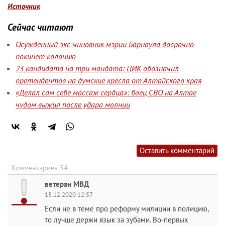
Источник
Сейчас читают
Осужденный экс-чиновник мэрии Барнаула досрочно
покинет колонию
23 кандидата на три мандата: ЦИК обозначил
претендентов на думские кресла от Алтайского края
«Делал сам себе массаж сердца»: боец СВО на Алтае
чудом выжил после удара молнии
Оставить комментарий
Комментариев 54
ветеран МВД
15.12.2020 12:57
Если не в теме про реформу милиции в полицию,
то лучше держи язык за зубами. Во-первых