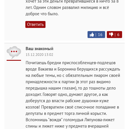
хочет за эти деньги превратившиеся в ничто за 8
лет. Одним словом развалил милицию и всё
доброе что было.
Ответить
|
16
|
6
Ваш знакомый
15.12.2020 13:02
Почитаешь бредни приспособленцев-подлецов
вроде Вакаева и Боронина берущихся рассуждать
на любые темы, но с обязательным пиаром своей
принадлежности к партии (в этот раз видимо
передышка нашим глазам), то до тошноты дело
доходит. Говорят одно, думают другое, а как
доберутся до власти рабские душонки-хуже
козлов! Превратили своё списочное попадание в
депутаты в предмет торга личной корысти.
Вспомнишь "вождя" голомудья Ляпунова-лижет
спины и лижет ниже у предмета вчерашней