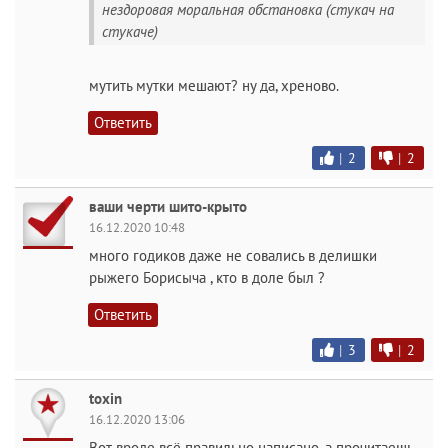
нездоровая моральная обстановка (стукач на
стукаче)
мутить мутки мешают? ну да, хреново.
Ответить
|
2
|
2
ваши черти шито-крыто
16.12.2020 10:48
много годиков даже не совались в делишки
рыжего Борисыча , кто в доле был ?
Ответить
|
3
|
2
toxin
16.12.2020 13:06
Вот вроде всё правильно написано, а прочитаешь -