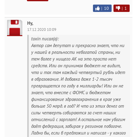
|
10
|
1
Ну,
17.12.2020 10:09
toxin писал(а):
Автор сам депутат и прекрасно знает, что ни
у нашей в реальности небогатой страны, ни
тем более у нищего АК на это просто нет
средств. Или он принимая бюджет не видит,
что и так там каждый четвертый рубль идет
в образование. И добавка даже 1-2 тысяч
превращается по году в миллиарды! Или он не
знает, что вместе с ФОМС и бюджетом
финансирование здравоохранения в крае уже
больше 50 млрд. в год? И что из этих денег от
силы четверть собираются за счет наших
отчислений с зарплат! А остальное нам убогим
даёт федерация, забирая у регионов побогаче.
Ладно бы, если б предложил и написал - у какого