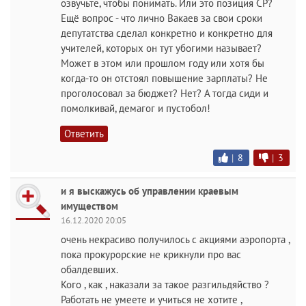
озвучьте, чтобы понимать. Или это позиция СР?
Ещё вопрос - что лично Вакаев за свои сроки
депутатства сделал конкретно и конкретно для
учителей, которых он тут убогими называет?
Может в этом или прошлом году или хотя бы
когда-то он отстоял повышение зарплаты? Не
проголосовал за бюджет? Нет? А тогда сиди и
помолкивай, демагог и пустобол!
Ответить
|
8
|
3
и я выскажусь об управлении краевым
имуществом
16.12.2020 20:05
очень некрасиво получилось с акциями аэропорта ,
пока прокурорские не крикнули про вас
обалдевших.
Кого , как , наказали за такое разгильдяйство ?
Работать не умеете и учиться не хотите ,