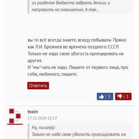
из разделов бюджета забрать деньги и
направить на повышение. А так...
вы то всё всегда знаете, всюду побывали. Прямо
как Л.И. Брежнев во времена позднего СССР.
Только не надо свою убогость проецировать на
других.
И "мы"-чать не надо. Пишите от первого лица, про
себя, любимого, пишите.
Ответить
|
3
|
1
toxin
17.12.2020 12:17
Ну, писал(а):
Только не надо свою убогость проецировать на