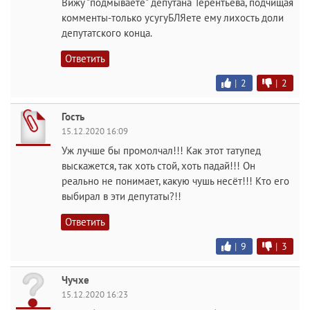
Вижу "подмываете" депутана Терентьева, подчищая
комменты-только усугуБЛЯете ему лихость доли
депутатского конца.
Ответить
|
2
|
2
Гость
15.12.2020 16:09
Уж лучше бы промолчал!!! Как этот татупед
выскажется, так хоть стой, хоть падай!!! Он
реально не понимает, какую чушь несёт!!! Кто его
выбирал в эти депутаты?!!
Ответить
|
9
|
3
Чучхе
15.12.2020 16:23