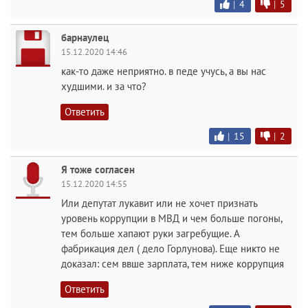
|
4
|
5
барнаулец
15.12.2020 14:46
как-то даже неприятно. в педе учусь, а вы нас
худшими. и за что?
Ответить
|
15
|
2
Я тоже согласен
15.12.2020 14:55
Или депутат лукавит или не хочет признать
уровень коррупции в МВД и чем больше погоны,
тем больше хапают руки загребущие. А
фабрикация дел ( дело Горлунова). Еще никто не
доказал: сем ввше зарплата, тем ниже коррупция
Ответить