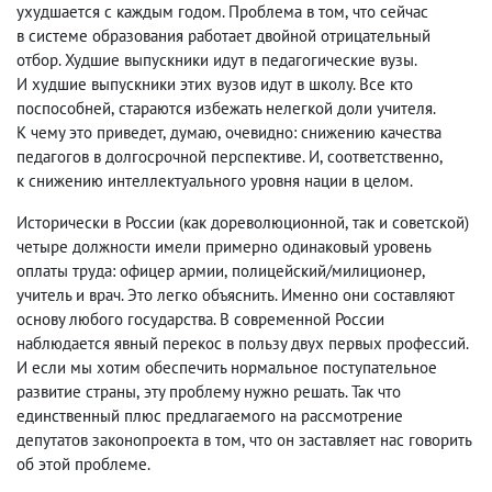
ухудшается с каждым годом. Проблема в том
,
что сейчас
в системе образования работает двойной отрицательный
отбор. Худшие выпускники идут в педагогические вузы.
И худшие выпускники этих вузов идут в школу. Все кто
поспособней
,
стараются избежать нелегкой доли учителя.
К чему это приведет
,
думаю
,
очевидно: снижению качества
педагогов в долгосрочной перспективе. И
,
соответственно
,
к снижению интеллектуального уровня нации в целом.
Исторически в России
(
как дореволюционной
,
так и советской)
четыре должности имели примерно одинаковый уровень
оплаты труда: офицер армии
,
полицейский/милиционер
,
учитель и врач. Это легко объяснить. Именно они составляют
основу любого государства. В современной России
наблюдается явный перекос в пользу двух первых профессий.
И если мы хотим обеспечить нормальное поступательное
развитие страны
,
эту проблему нужно решать. Так что
единственный плюс предлагаемого на рассмотрение
депутатов законопроекта в том
,
что он заставляет нас говорить
об этой проблеме.