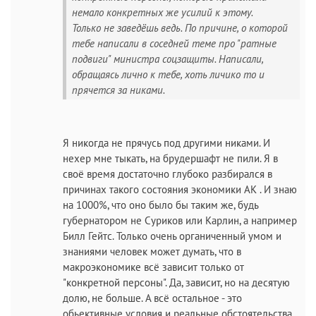
немало конкретных же усилий к этому.
Только не заведёшь ведь. По причине, о которой
тебе написали в соседней теме про "ратные
подвиги" министра соцзащиты. Написали,
обращаясь лично к тебе, хоть личико то и
прячется за никами.
Я никогда не прячусь под другими никами. И
нехер мне тыкать, на брудершафт не пили. Я в
своё время достаточно глубоко разбирался в
причинах такого состояния экономики АК . И знаю
на 1000%, что оно было бы таким же, будь
губернатором не Суриков или Карлин, а например
Билл Гейтс. Только очень органиченный умом и
знаниями человек может думать, что в
макроэкономике всё зависит только от
"конкретной персоны". Да, зависит, но на десятую
долю, не больше. А всё остальное - это
обьективные условия и реальные обстоятельства.