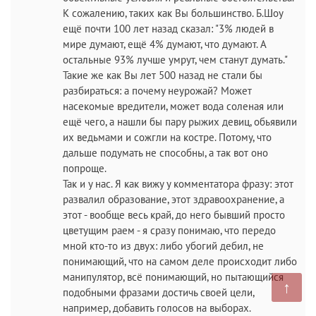
К сожалению, таких как Вы большинство. Б.Шоу
ещё почти 100 лет назад сказал: "3% людей в
мире думают, ещё 4% думают, что думают. А
остальные 93% лучше умрут, чем станут думать."
Такие же как Вы лет 500 назад не стали бы
разбираться: а почему неурожай? Может
насекомые вредители, может вода соленая или
ещё чего, а нашли бы пару рыжих девиц, обьявили
их ведьмами и сожгли на костре. Потому, что
дальше подумать не способны, а так вот оно
попроще.
Так и у нас. Я как вижу у комментатора фразу: этот
развалил образование, этот здравоохранение, а
этот - вообще весь край, до него бывший просто
цветущим раем - я сразу понимаю, что передо
мной кто-то из двух: либо убогий дебил, не
понимающий, что на самом деле происходит либо
манипулятор, всё понимающий, но пытающийся
↑
подобными фразами достичь своей цели,
например, добавить голосов на выборах.