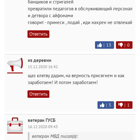
банщиков и стригалей
превратили педагогов в обслуживающий персонал
и детвора с айфонами
говорит - принеси , подай , иди нахрен не отвлекай
Ответить
|
13
|
0
из деревни
15.12.2020 16:42
щаз клятву дадим, на верность присягнем и как
заработаем! И потом заработаем!
Ответить
|
5
|
1
ветеран ГУСБ
16.12.2020 09:43
ветеран МВД писал(а):