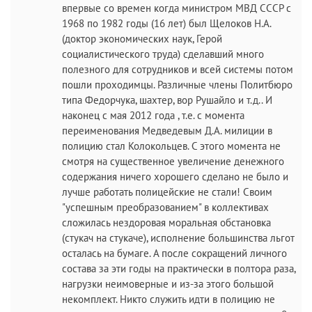
впервые со времен когда министром МВД СССР с
1968 по 1982 годы (16 лет) был Щелоков Н.А.
(доктор экономических наук, Герой
социалистического труда) сделавший много
полезного для сотрудников и всей системы потом
пошли проходимцы. Различные члены Политбюро
типа Федорчука, шахтер, вор Рушайло и т.д.. И
наконец с мая 2012 года , т.е. с момента
переименования Медведевым Д.А. милиции в
полицию стал Колокольцев. С этого момента не
смотря на существенное увеличение денежного
содержания ничего хорошего сделано не было и
лучше работать полицейские не стали! Своим
"успешным преобразованием" в коллективах
сложилась нездоровая моральная обстановка
(стукач на стукаче), исполнение большинства льгот
осталась на бумаге. А после сокращений личного
состава за эти годы на практически в полтора раза,
нагрузки неимоверные и из-за этого большой
некомплект. Никто служить идти в полицию не