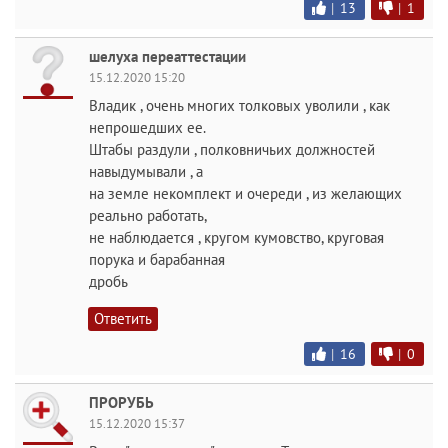
|
13
|
1
шелуха переаттестации
15.12.2020 15:20
Владик , очень многих толковых уволили , как
непрошедших ее.
Штабы раздули , полковничьих должностей
навыдумывали , а
на земле некомплект и очереди , из желающих
реально работать,
не наблюдается , кругом кумовство, круговая
порука и барабанная
дробь
Ответить
|
16
|
0
ПРОРУБЬ
15.12.2020 15:37