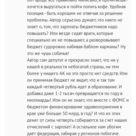
хочется выругаться и пойти попить кофе. Удобная
позиция - быть хорошим не отвечая за решение
проблемы. Автор серьезно думает, что никто не
знает о, том, что зарплаты бюджетников надо
повышать? Или везде сидят враги, которые
специально их не повышают, а разворовывают
бюджет судорожно набивая баблом карманы? Ну
это же чушь собачья!
Автор сам депутат и прекрасно знает, что ни у
нашей в реальности небогатой страны, ни тем
более у нищего АК на это просто нет средств. Или
он принимая бюджет не видит, что и так там
каждый четвертый рубль идет в образование. И
добавка даже 1-2 тысяч превращается по году в
миллиарды! Или он не знает, что вместе с ФОМС и
бюджетом финансирование здравоохранения в
крае уже больше 50 млрд. в год? И что из этих
денег от силы четверть собираются за счет наших
отчислений с зарплат! А остальное нам убогим
даёт федерация, забирая у регионов побогаче.