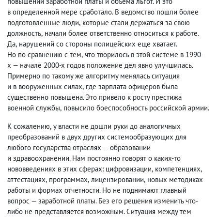
повышении заработной платы и объема льгот. И это
в определенной мере сработало. В ведомство пошли более
подготовленные люди
,
которые стали держаться за свою
должность
,
начали более ответственно относиться к работе.
Да
,
нарушений со стороны полицейских еще хватает.
Но по сравнению с тем
,
что творилось в этой системе в 1990-
х — начале 2000-х годов положение дел явно улучшилась.
Примерно по такому же алгоритму менялась ситуация
и в вооруженных силах
,
где зарплата офицеров была
существенно повышена. Это привело к росту престижа
военной службы
,
повысило боеспособность российской армии.
К сожалению
,
у власти не дошли руки до аналогичных
преобразований в двух других системообразующих для
любого государства отраслях — образовании
и здравоохранении. Нам постоянно говорят о каких-то
нововведениях в этих сферах: цифровизации
,
компетенциях
,
аттестациях
,
программах
,
лицензировании
,
новых методиках
работы и формах отчетности. Но не поднимают главный
вопрос — заработной платы. Без его решения изменить что-
либо не представляется возможным. Ситуация между тем