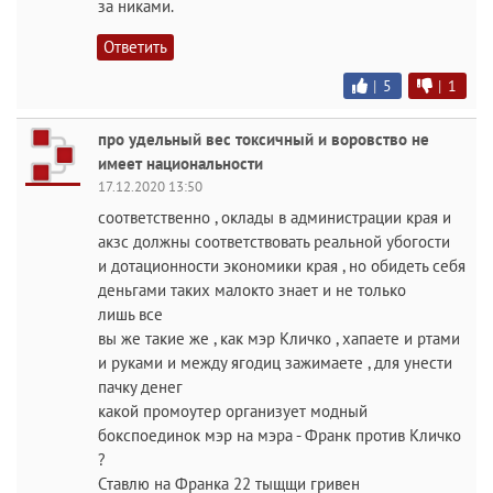
за никами.
Ответить
|
5
|
1
про удельный вес токсичный и воровство не
имеет национальности
17.12.2020 13:50
соответственно , оклады в администрации края и
акзс должны соответствовать реальной убогости
и дотационности экономики края , но обидеть себя
деньгами таких малокто знает и не только
лишь все
вы же такие же , как мэр Кличко , хапаете и ртами
и руками и между ягодиц зажимаете , для унести
пачку денег
какой промоутер организует модный
бокспоединок мэр на мэра - Франк против Кличко
?
Ставлю на Франка 22 тыщщи гривен