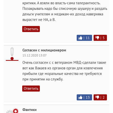
критики. А взяли во власть-сама талерантность.
Позакрывать надо бы списочную шушеру и раздать
деньги учителям и медикам-их доход наверняка
вырастет не НА, а В.
Ответить
|
11
|
5
Согласен с милиционером
15.12.2020 13:07
Очень согласен с с ветераном МВД-сделали такие
вот как Вакаев из органов орган для извлечения
прибыли где моральные качества не требуются
при принятии на службу.
Ответить
|
13
|
2
Фантики