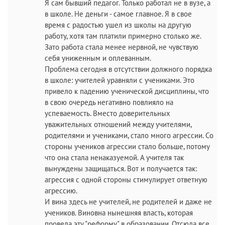
Я сам бывший педагог. Только работал не в вузе, а
в школе. Не деньги - самое главное. Я в свое
время с радостью ушел из школы на другую
работу, хотя там платили примерно столько же.
Зато работа стала менее нервной, не чувствую
себя униженным и оплеванным.
Проблема сегодня в отсутствии должного порядка
в школе: учителей уравняли с учениками. Это
привело к падению ученической дисциплины, что
в свою очередь негативно повлияло на
успеваемость. Вместо доверительных
уважительных отношений между учителями,
родителями и учениками, стало много агрессии. Со
стороны учеников агрессии стало больше, потому
что она стала ненаказуемой. А учителя так
вынуждены защищаться. Вот и получается так:
агрессия с одной стороны стимулирует ответную
агрессию.
И вина здесь не учителей, не родителей и даже не
учеников. Виновна нынешняя власть, которая
провела эту "реформу" в образовании. Отсюда все