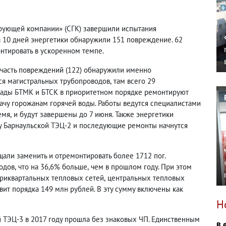
ирующей компании»
(
СГК) завершили испытания
а 10 дней энергетики обнаружили 151 повреждение. 62
нтировать в ускоренном темпе.
часть повреждений
(
122) обнаружили именно
тся магистральных трубопроводов
,
там всего 29
ады БТМК и БТСК в приоритетном порядке ремонтируют
ачу горожанам горячей воды. Работы ведутся специалистами
емя
,
и будут завершены до 7 июня. Также энергетики
ру Барнаульской ТЭЦ-2 и последующие ремонты начнутся
щали заменить и отремонтировать более 1712 пог.
одов
,
что на 36,6% больше
,
чем в прошлом году. При этом
триквартальных тепловых сетей
,
центральных тепловых
вит порядка 149 млн рублей. В эту сумму включены как
Н
й ТЭЦ-3 в 2017 году прошла без знаковых ЧП. Единственным
В 