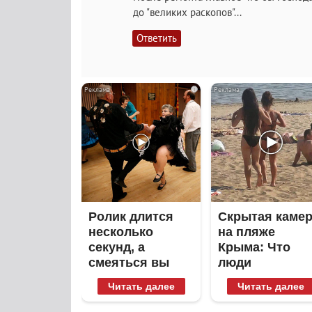
до "великих раскопов"...
Ответить
i
Ролик длится
Скрытая каме
несколько
на пляже
секунд, а
Крыма: Что
смеяться вы
люди
будете долго
вытворяют,
Читать далее
Читать далее
когда их не
видят...