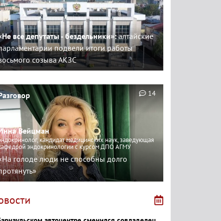
«Не все депутаты - бездельники»:
алтайские
парламентарии подвели итоги работы
восьмого созыва АКЗС
14
Разговор
Инна Вейцман
эндокринолог, кандидат медицинских наук, заведующая
кафедрой эндокринологии с курсом ДПО АГМУ
«На голоде люди не способны долго
протянуть»
овости
барнаульском автоцентре сменился совладелец