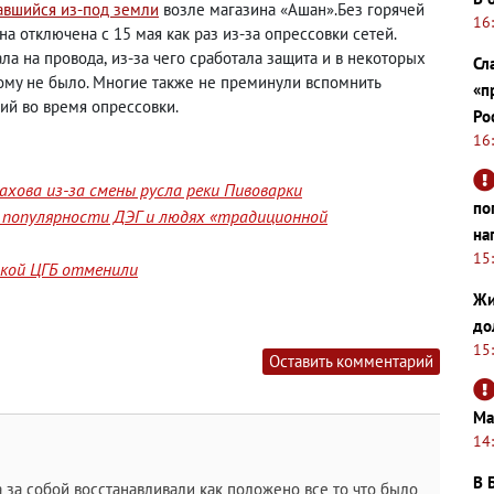
авшийся из-под земли
возле магазина «Ашан».Без горячей
16
на отключена с 15 мая как раз из-за опрессовки сетей.
ала на провода
,
из-за чего сработала защита и в некоторых
Сл
ому не было. Многие также не преминули вспомнить
«п
ий во время опрессовки.
Ро
16
хова из-за смены русла реки Пивоварки
по
 популярности ДЭГ и людях «традиционной
на
15
йской ЦГБ отменили
Жи
до
15
Оставить комментарий
Ма
14
В 
 за собой восстанавливали как положено все то что было