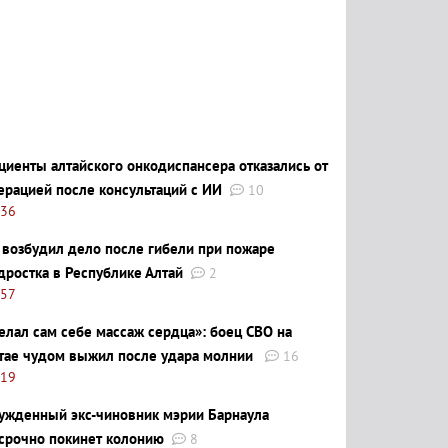
циенты алтайского онкодиспансера отказались от
ерацией после консультаций с ИИ
10
:36
 возбудил дело после гибели при пожаре
дростка в Республике Алтай
2
:57
елал сам себе массаж сердца»: боец СВО на
тае чудом выжил после удара молнии
16
:19
ужденный экс-чиновник мэрии Барнаула
срочно покинет колонию
8