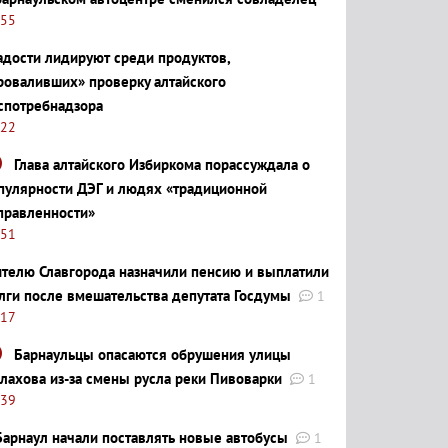
:55
адости лидируют среди продуктов,
роваливших» проверку алтайского
спотребнадзора
:22
Глава алтайского Избиркома порассуждала о
пулярности ДЭГ и людях «традиционной
правленности»
:51
телю Славгорода назначили пенсию и выплатили
лги после вмешательства депутата Госдумы
1
:17
Барнаульцы опасаются обрушения улицы
лахова из-за смены русла реки Пивоварки
1
:39
Барнаул начали поставлять новые автобусы
1