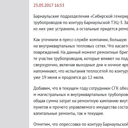
25.05.2017 16:53
Барнаульские подразделения «Сибирской генер
трубопроводов по контуру Барнаульской ТЭЦ-3. З
из них уже устранили
,
а остальные придется ремо
Как уточнили в пресс-службе компании
,
большую 
на внутриквартальных тепловых сетях. Что касае
повреждений. На данный момент ремонтные бриг
те участки трубопроводов
,
которые влияют на под
сверхурочно
,
включая выходные дни и ночное вр
напоминают
,
что испытания теплосетей по конту
уже 19 июня и продлятся до 12 июля.
Добавим
,
что в текущем году сотрудники СГК обе
м магистральных и внутриквартальных трубопров
общая сумма затрат на ремонтную кампанию вну
пунктов и прочего управляемого имущества соста
капитальные ремонты
,
так и текущие.
Отметим
,
что опрессовка по контуру Барнаульско