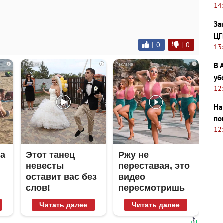
14
За
ЦГ
|
0
|
0
13
i
i
i
В 
уб
12
На
по
12
ра
Этот танец
Ржу не
невесты
переставая, это
оставит вас без
видео
слов!
пересмотришь
Пересмотрела
не раз
Читать далее
Читать далее
10 раз