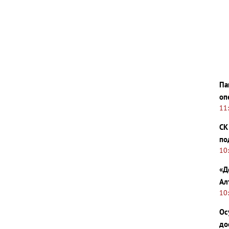
Па
оп
11
СК
по
10
«Д
Ал
10
Ос
до