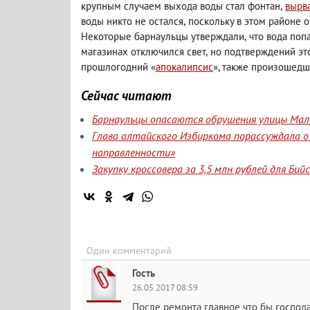
крупным случаем выхода воды стал фонтан
,
вырв
воды никто не остался
,
поскольку в этом районе о
Некоторые барнаульцы утверждали
,
что вода поп
магазинах отключился свет
,
но подтверждений эт
прошлогодний «
апокалипсис
», также произошедш
Сейчас читают
Барнаульцы опасаются обрушения улицы Мала
Глава алтайского Избиркома порассуждала о
направленности»
Закупку кроссовера за 3,5 млн рублей для Би
Один комментарий
Гость
26.05.2017 08:59
После ремонта главное что бы господа