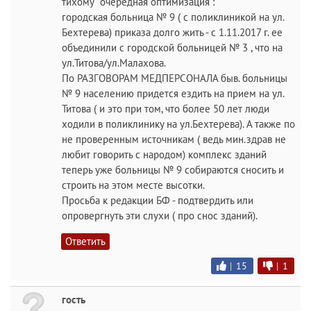
тихому" очередная оптимизация :
городская больница № 9 ( с поликлиникой на ул.
Бехтерева) приказа долго жить - с 1.11.2017 г. ее
объединили с городской больницей № 3 , что на
ул.Титова/ул.Малахова.
По РАЗГОВОРАМ МЕДПЕРСОНАЛА быв. больницы
№ 9 населению придется ездить на прием на ул.
Титова ( и это при том, что более 50 лет люди
ходили в поликлинику на ул.Бехтерева). А также по
не проверенным источникам ( ведь мин.здрав не
любит говорить с народом) комплекс зданий
теперь уже больницы № 9 собираются сносить и
строить на этом месте высотки.
Просьба к редакции БФ - подтвердить или
опровергнуть эти слухи ( про снос зданий).
Ответить
|
15
|
1
гость