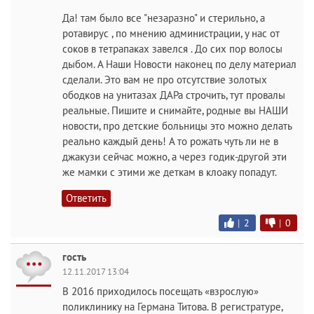
Да! там было все "незаразно" и стерильно, а
ротавирус , по мнению администрации, у нас от
соков в тетрапаках завелся . До сих пор волосы
дыбом. А Наши Новости наконец по делу материал
сделали. Это вам не про отсутствие золотых
ободков на унитазах ДАРа строчить, тут провалы
реальные. Пишите и снимайте, родные вы НАШИ
новости, про детские больницы это можно делать
реально каждый день! А то рожать чуть ли не в
джакузи сейчас можно, а через годик-другой эти
же мамки с этими же деткам в клоаку попадут.
Ответить
|
2
|
0
гость
12.11.2017 13:04
В 2016 приходилось посещать «взрослую»
поликлинику на Германа Титова. В регистратуре,