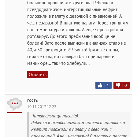
больнице прошли все круги ада. Ребенка в
псевдодиагнозом интерстициальный нефрит
положили в палату с девочкой с пневмонией. А
че... незаразно! В платную палату. Через три дня у
нас температура и кашель. А еще через три дня
ротАвирус. До этого пребывания вообще не
болели! Зато после выписки в анализах стало не
40, а 30 эритроцитов!!! Бинго! Грязные стены,
гнилые окна, но главврач был при параде и
маникюре... так что хлебнули...
Ответить
|
4
|
0
гость
10.11.2017 12:22
Читательница писал(а):
Ребенка в псевдодиагнозом интерстициальный
нефрит положили в палату с девочкой с
пневмонией. А че... незаразно! В платную палату.