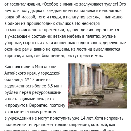
от госпитализации. «Особое внимание заслуживает туалет! Это
нечто: в полу дырка с каждым днем наполнялась непонятной
водяной массой
,
того и гляди
,
в палату польется», — написано
в одном из прошлогодних откликов. Но несмотря
на многочисленные претензии
,
здание до сих пор остается
в ужасающем состоянии: ветхая мебель в палатах
,
жуткие
уборные
,
сырость из-за изношенных водоотводов
,
деревянные
оконные рамы давно не крашены
,
из лестниц вываливаются
кирпичи
,
а там
,
где был цемент
,
растут трава и мох.
Как пояснили в Минздраве
Алтайского края
,
у городской
больницы № 12 имеется
задолженность более 8,5 млн
рублей перед ресурсовиками
и поставщиками лекарств
и продуктов. Вероятно
,
поэтому
к косметическому ремонту
в учреждении не могут приступить уже 14 лет. Хотя исправить
положение теперь может только капремонт
,
который
,
как
утверждают чиновники
,
запланирован на следующий год.