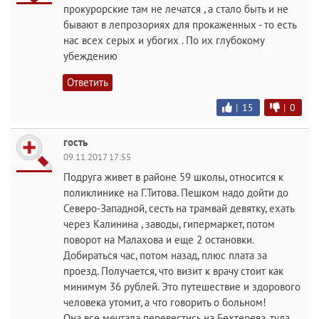
прокурорские там не лечатся , а стало быть и не
бывают в лепрозориях для прокаженных - то есть
нас всех серых и убогих . По их глубокому
убеждению
Ответить
|
15
|
0
гость
09.11.2017 17:55
Подруга живет в районе 59 школы, относится к
поликлинике на Г.Титова. Пешком надо дойти до
Северо-Западной, сесть на трамвай девятку, ехать
через Калинина , заводы, гипермаркет, потом
поворот на Малахова и еще 2 остановки.
Добираться час, потом назад, плюс плата за
проезд. Получается, что визит к врачу стоит как
минимум 36 рублей. Это путешествие и здорового
человека утомит, а что говорить о больном!
Она все мечтала перевестись на Бехтерева, туда