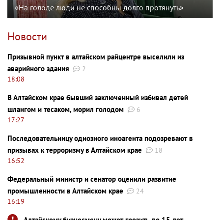
«На голоде люди не способны долго протянуть»
Новости
Призывной пункт в алтайском райцентре выселили из
аварийного здания
2
18:08
В Алтайском крае бывший заключенный избивал детей
шлангом и тесаком, морил голодом
6
17:27
Последовательницу одиозного иноагента подозревают в
призывах к терроризму в Алтайском крае
18
16:52
Федеральный министр и сенатор оценили развитие
промышленности в Алтайском крае
24
16:19
Алтайскому бизнесмену может грозить до 15 лет