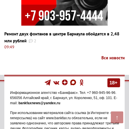
Ремонт двух фонтанов в центре Барнаула обойдется в 2,48
млн рублей
2
09:49
Все новости
18+
Информационное агентство
«Банкфакс»
. Тел.
+7 960-945-96-96
.
656056
Алтайский край, г. Барнаул
,
ул. Короленко, 51, оф. 101
. E-
mail:
bankfaxnews@yandex.ru
При использовании материалов сайта ссылка (в Интернете -
↑
гиперссылка) на сайт www.bankfax.ru обязательна, если не
заявлено однозначно, что авторские права принадлежат третьим
лицам. Фотографии, рисунки, карты, аудио- видеофрагменты и