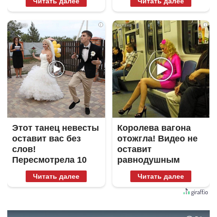
Читать далее
Читать далее
i
i
Этот танец невесты
Королева вагона
оставит вас без
отожгла! Видео не
слов!
оставит
Пересмотрела 10
равнодушным
раз
Читать далее
Читать далее