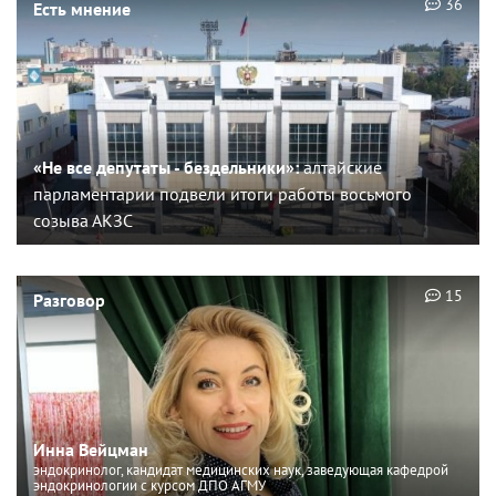
36
Есть мнение
«Не все депутаты - бездельники»:
алтайские
парламентарии подвели итоги работы восьмого
созыва АКЗС
15
Разговор
Инна Вейцман
эндокринолог, кандидат медицинских наук, заведующая кафедрой
эндокринологии с курсом ДПО АГМУ