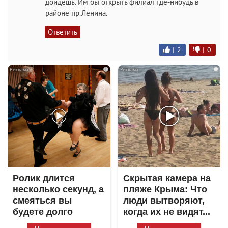
дойдешь. Им бы открыть филиал где-нибудь в
районе пр.Ленина.
Ответить
|
2
|
0
i
i
Ролик длится
Скрытая камера на
несколько секунд, а
пляже Крыма: Что
смеяться вы
люди вытворяют,
будете долго
когда их не видят...