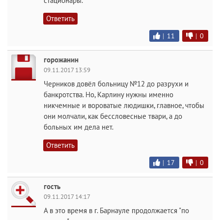
стационары.
Ответить
|
11
|
0
горожанин
09.11.2017 13:59
Черников довёл больницу №12 до разрухи и
банкротства. Но, Карлину нужны именно
никчемные и вороватые людишки, главное, чтобы
они молчали, как бессловесные твари, а до
больных им дела нет.
Ответить
|
17
|
0
гость
09.11.2017 14:17
А в это время в г. Барнауле продолжается "по