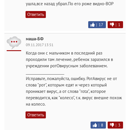
ушла,все назад убрал.По его роже видно-ВОР
Ответить
|
17
|
1
маша-БФ
09.11.2017 13:51
Когда они с мальчиком в последний раз
проходили там лечение, ребенок заразился в
учреждении ротОвирусным заболеванием.
______________________
Исправьте, пожалуйста, ошибку. РотАвирус не от
слова "рот", которым едят и через который
проникает вирус, а от слова "rota", которое
переводится, как "колесо", т.к. вирус внешне похож
на колесо.
Ответить
|
8
|
3