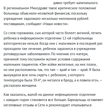
давно требует капитального.
В региональном Минздраве такое критическое положение
больницы объяснили нехваткой финансов
,
поскольку
учреждение задолжало несколько миллионов рублей
поставщикам
,
сообщают «Наши новости».
Со слов горожанки
,
сын которой часто болеет ангиной
,
лечить
ребенка в инфекционном отделении 12-ой горбольницы
категорически нельзя. Когда они с мальчиком в последний раз
проходили там лечение
,
ребенок заразился в учреждении
ротовирусным заболеванием. По мнению его матери
,
причиной тому послужили жуткие условия содержания
маленьких пациентов.
«
Там койки железные
,
на них плахи
,
но они расположены так
,
что там — край и там — край. Я была
вынуждена всю ночь сидеть с ребенком
,
у которого
температура была 39.4°, он метался в бреду
,
а я ловила его», —
рассказала женщина.
Как оказалось
,
жалоб на данное инфекционное отделение
с каждым годом становится все больше. Барнаульцы оставляют
негативные отзывы в Сети и рекомендуют отказываться