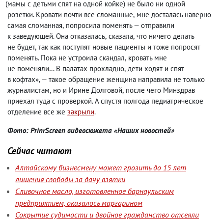
(
мамы с детьми спят на одной койке) не было ни одной
розетки. Кровати почти все сломанные
,
мне досталась наверно
самая сломанная
,
попросила поменять — отправили
к заведующей. Она отказалась
,
сказала
,
что ничего делать
не будет
,
так как поступят новые пациенты и тоже попросят
поменять. Пока не устроила скандал
,
кровать мне
не поменяли… В палатах прохладно
,
дети ходят и спят
в кофтах», — такое обращение женщина направила не только
журналистам
,
но и Ирине Долговой
,
после чего Минздрав
приехал туда с проверкой. А спустя полгода педиатрическое
отделение все же
закрыли
.
Фото: PrinrScreen видеосюжета «Наших новостей»
Сейчас читают
Алтайскому бизнесмену может грозить до 15 лет
лишения свободы за дачу взятки
Сливочное масло, изготовленное барнаульским
предприятием, оказалось маргарином
Сокрытие судимости и двойное гражданство отсеяли