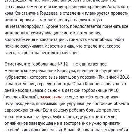
По словам заместителя министра здравоохранения Алтайского
края Константина Гордеева
,
в отделении п
ланируется провести
ремонт кровли — заменить мягкую на двускатную
из металлопрофиля. Кроме того
,
предполагается поменять все
инженерные коммуникации: системы отопления
,
водоснабжения и канализации. Стоимость масштабных работ
пока не озвучивают. Известно лишь
,
что отделение
,
скорее
всего
,
закроют на несколько месяцев.
Отметим
,
что горбольница № 12 — не единственное
медицинское учреждение Барнаула
,
внешнее и внутреннее
«убранство» которого вызывает шок у горожан. Так
,
зимой 2016
года жительница краевого центра Ольга Кононова
,
несколько
дней находившаяся с сыном в детской горбольнице № 10
(
поселок Южный),
разместила
в соцсетях «фоторепортаж»
из учреждения
,
доказывающий удручающее состояние объекта
здравоохранения. «Если вашему ребенку больше трех лет
,
то кормить вас не будут. Буфета нет
,
еду разогреть негде
,
от чайников заведующая не в восторге
(
их нужно привезти
с собой
,
кипятильник нельзя). В нашей палате на четыре койки