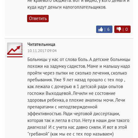
не краевого бюджета. Вот и видно, у кого деньги и
куда идут деньги налогоплательщиков.
Ответить
|
6
|
0
Читательница
10.11.2017 09:04
Больницы у нас от слова боль. А детские больницы
похожи на задумку садистов. Маме и малышу надо
пройти через пытки не сколько лечения, сколько
пребывания. Уже 9 лет назад прошло с тех пор ,
как лежала с дочерью в 1 детской ради опытов
госпожи Выходцевой. Лечили не состояние
здоровья ребенка, а плохие анализы мочи. Лечи
препаратами с неподтвержденной
эффективностью. Ради чертовой диссертации,
которая так и легла в стол. Нету в наши дни такого
диагноза! И с учета нас давно сняли. И вот в этой
"гребаной" (как мы ее с тех пор называем)