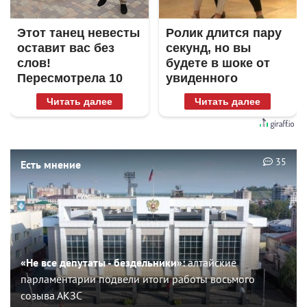
Этот танец невесты
Ролик длится пару
оставит вас без
секунд, но вы
слов!
будете в шоке от
Пересмотрела 10
увиденного
раз
Читать далее
Читать далее
35
Есть мнение
«Не все депутаты - бездельники»:
алтайские
парламентарии подвели итоги работы восьмого
созыва АКЗС