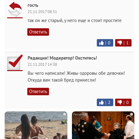
гость
21.11.2017 08:51
так он же старый, у него еще и стоит простите
Ответить
|
0
|
1
Редакция! Модератор! Окститесь!
21.11.2017 14:38
Вы чего написали! Живы-здоровы обе девочки!
Откуда вам такой бред принесли!
Ответить
|
2
|
0
i
i