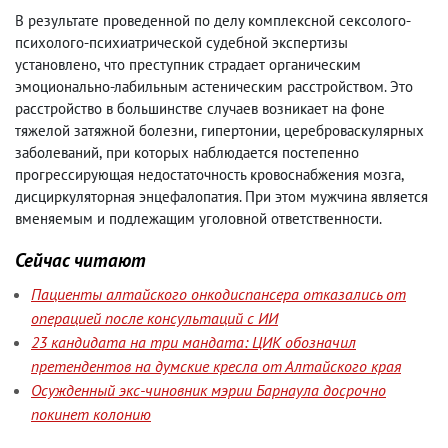
В результате проведенной по делу комплексной сексолого-
психолого-психиатрической судебной экспертизы
установлено
,
что преступник страдает органическим
эмоционально-лабильным астеническим расстройством. Это
расстройство в большинстве случаев возникает на фоне
тяжелой затяжной болезни
,
гипертонии
,
цереброваскулярных
заболеваний
,
при которых наблюдается постепенно
прогрессирующая недостаточность кровоснабжения мозга
,
дисциркуляторная энцефалопатия. При этом мужчина является
вменяемым и подлежащим уголовной ответственности.
Сейчас читают
Пациенты алтайского онкодиспансера отказались от
операцией после консультаций с ИИ
23 кандидата на три мандата: ЦИК обозначил
претендентов на думские кресла от Алтайского края
Осужденный экс-чиновник мэрии Барнаула досрочно
покинет колонию