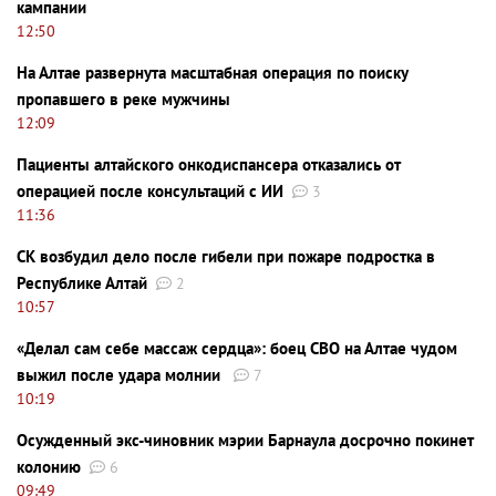
кампании
12:50
На Алтае развернута масштабная операция по поиску
пропавшего в реке мужчины
12:09
Пациенты алтайского онкодиспансера отказались от
операцией после консультаций с ИИ
3
11:36
СК возбудил дело после гибели при пожаре подростка в
Республике Алтай
2
10:57
«Делал сам себе массаж сердца»: боец СВО на Алтае чудом
выжил после удара молнии
7
10:19
Осужденный экс-чиновник мэрии Барнаула досрочно покинет
колонию
6
09:49