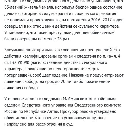
В ходе расследования уголовного дела было установлено
,
что
83-летний житель Чемала
,
используя беспомощное состояние
девочек
,
которые в силу возраста и психического развития
не понимали происходящего
,
на протяжении 2016−2017 годов
совершал в их отношении действия сексуального характера.
Установлено
,
что такие преступные действия обвиняемым
были совершены не менее 38 раз.
Злоумышленник признался в совершении преступлений. Его
действия квалифицированы органами следствия по п. «а» ч. 4
ст. 132 УК РФ
(
насильственные действия сексуального
характера
,
повлекшие по неосторожности смерть
потерпевшей), сообщает издание. Наказание предусматривают
лишение свободы на срок до 20 лет либо пожизненное
лишения свободы.
Уголовное дело расследовано Майминским межрайонным
отделом Следственного управления Следственного комитета
России по Республике Алтай. Прокурор района утверждено
обвинительное заключение по уголовному делу
,
оно
направлено для рассмотрения в суд.