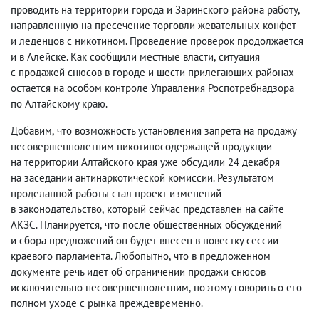
проводить на территории города и Заринского района работу
,
направленную на пресечение торговли жевательных конфет
и леденцов с никотином. Проведение проверок продолжается
и в Алейске. Как сообщили местные власти
,
ситуация
с продажей снюсов в городе и шести прилегающих районах
остается на особом контроле Управления Роспотребнадзора
по Алтайскому краю.
Добавим
,
что возможность установления запрета на продажу
несовершеннолетним никотиносодержащей продукции
на территории Алтайского края уже обсудили 24 декабря
на заседании антинаркотической комиссии. Результатом
проделанной работы стал проект изменений
в законодательство
,
который сейчас представлен на сайте
АКЗС. Планируется
,
что после общественных обсуждений
и сбора предложений он будет внесен в повестку сессии
краевого парламента. Любопытно
,
что в предложенном
документе речь идет об ограничении продажи снюсов
исключительно несовершеннолетним
,
поэтому говорить о его
полном уходе с рынка преждевременно.