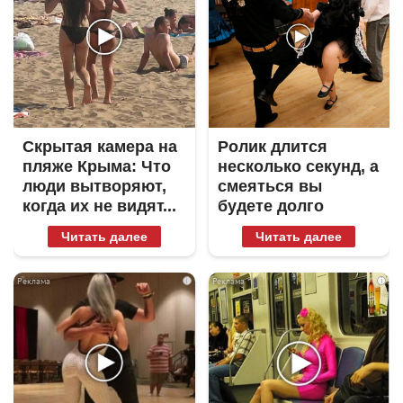
Скрытая камера на
Ролик длится
пляже Крыма: Что
несколько секунд, а
люди вытворяют,
смеяться вы
когда их не видят...
будете долго
Читать далее
Читать далее
i
i