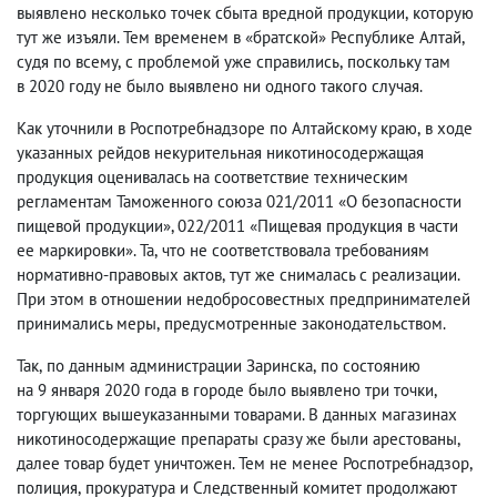
выявлено несколько точек сбыта вредной продукции
,
которую
тут же изъяли. Тем временем в «братской» Республике Алтай
,
судя по всему
,
с проблемой уже справились
,
поскольку там
в 2020 году не было выявлено ни одного такого случая.
Как уточнили в Роспотребнадзоре по Алтайскому краю
,
в ходе
указанных рейдов некурительная никотиносодержащая
продукция оценивалась на соответствие техническим
регламентам Таможенного союза 021/2011 «О безопасности
пищевой продукции», 022/2011 «Пищевая продукция в части
ее маркировки». Та
,
что не соответствовала требованиям
нормативно-правовых актов
,
тут же снималась с реализации.
При этом в отношении недобросовестных предпринимателей
принимались меры
,
предусмотренные законодательством.
Так
,
по данным администрации Заринска
,
по состоянию
на 9 января 2020 года в городе было выявлено три точки
,
торгующих вышеуказанными товарами. В данных магазинах
никотиносодержащие препараты сразу же были арестованы
,
далее товар будет уничтожен. Тем не менее Роспотребнадзор
,
полиция
,
прокуратура и Следственный комитет продолжают