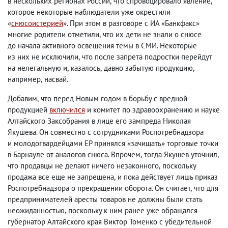
в нескольких регионах России
,
что спровоцировало явление
,
которое некоторые наблюдатели уже окрестили
«
снюсоистерией
». При этом в разговоре с ИА «Банкфакс»
многие родители отметили
,
что их дети не знали о снюсе
до начала активного освещения темы в СМИ. Некоторые
из них не исключили
,
что после запрета подростки перейдут
на нелегальную и
,
казалось
,
давно забытую продукцию
,
например
,
насвай.
Добавим
,
что перед Новым годом в борьбу с вредной
продукцией
включился
и комитет по здравоохранению и науке
Алтайского Заксобрания в лице его зампреда Николая
Якушева. Он совместно с сотрудниками Роспотребнадзора
и молодогвардейцами ЕР принялся «зачищать» торговые точки
в Барнауле от аналогов снюса. Впрочем
,
тогда Якушев уточнил
,
что продавцы не делают ничего незаконного
,
поскольку
продажа все еще не запрещена
,
и пока действует лишь приказ
Роспотребнадзора о прекращении оборота. Он считает
,
что для
предпринимателей аресты товаров не должны были стать
неожиданностью
,
поскольку к ним ранее уже обращался
губернатор Алтайского края Виктор Томенко с убедительной