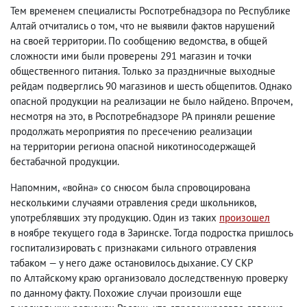
Тем временем специалисты Роспотребнадзора по Республике
Алтай отчитались о том
,
что не выявили фактов нарушений
на своей территории. По сообщению ведомства
,
в общей
сложности ими были проверены 291 магазин и точки
общественного питания. Только за праздничные выходные
рейдам подверглись 90 магазинов и шесть общепитов. Однако
опасной продукции на реализации не было найдено. Впрочем
,
несмотря на это
,
в Роспотребнадзоре РА приняли решение
продолжать мероприятия по пресечению реализации
на территории региона опасной никотиносодержащей
бестабачной продукции.
Напомним
,
«война» со снюсом была спровоцирована
несколькими случаями отравления среди школьников
,
употреблявших эту продукцию. Один из таких
произошел
в ноябре текущего года в Заринске. Тогда подростка пришлось
госпитализировать с признаками сильного отравления
табаком — у него даже остановилось дыхание. СУ СКР
по Алтайскому краю организовало доследственную проверку
по данному факту. Похожие случаи произошли еще