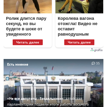
Ролик длится пару
Королева вагона
секунд, но вы
отожгла! Видео не
будете в шоке от
оставит
увиденного
равнодушным
Читать далее
Читать далее
35
Есть мнение
«Не все депутаты - бездельники»:
алтайские
парламентарии подвели итоги работы восьмого