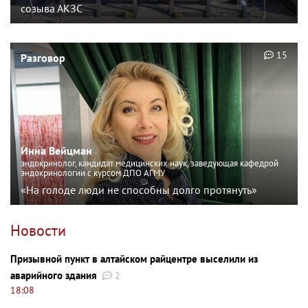
созыва АКЗС
15
Разговор
Инна Вейцман
эндокринолог, кандидат медицинских наук, заведующая кафедрой
эндокринологии с курсом ДПО АГМУ
«На голоде люди не способны долго протянуть»
Новости
Призывной пункт в алтайском райцентре выселили из
аварийного здания
2
18:08