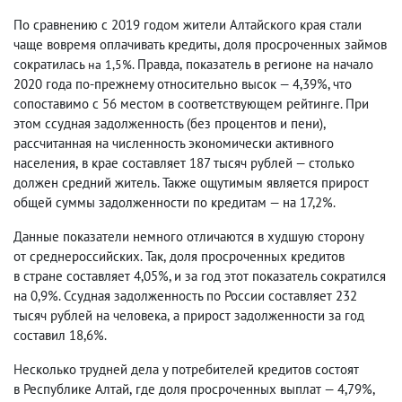
По сравнению с 2019 годом жители Алтайского края стали
чаще вовремя оплачивать кредиты
,
доля просроченных займов
сократилась
. Правда
,
показатель в регионе на начало
на 1,5%
2020 года по-прежнему относительно высок — 4,39%, что
сопоставимо с 56 местом в соответствующем рейтинге. При
этом ссудная задолженность
(
без процентов и пени),
рассчитанная на численность экономически активного
населения
,
в крае составляет 187 тысяч рублей — столько
должен средний житель. Также ощутимым является прирост
общей суммы задолженности по кредитам — на 17,2%.
Данные показатели немного отличаются в худшую сторону
от среднероссийских. Так
,
доля просроченных кредитов
в стране составляет 4,05%, и за год этот показатель сократился
на 0,9%. Ссудная задолженность по России составляет 232
тысяч рублей на человека
,
а прирост задолженности за год
составил 18,6%.
Несколько трудней дела у потребителей кредитов состоят
в Республике Алтай
,
где доля просроченных выплат — 4,79%,