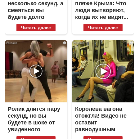
несколько секунд, а
пляже Крыма: Что
смеяться вы
люди вытворяют,
будете долго
когда их не видят...
Читать далее
Читать далее
i
i
Ролик длится пару
Королева вагона
секунд, но вы
отожгла! Видео не
будете в шоке от
оставит
увиденного
равнодушным