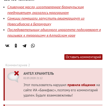
Сливочное масло, изготовленное барнаульским
предприятием, оказалось маргарином
Санкции помешали запустить авиамаршрут из
Новосибирска в Белокуриху
Последовательницу одиозного иноагента подозревают в
призывах к терроризму в Алтайском крае
Оставить комментарий
Комментариев 2
АНГЕЛ ХРАНИТЕЛЬ
02.03.2020 21:12
Этот пользователь нарушил
правила общения
на
сайте ИА «Банкфакс», поэтому его комментарий
удален. Будьте взаимовежливы!