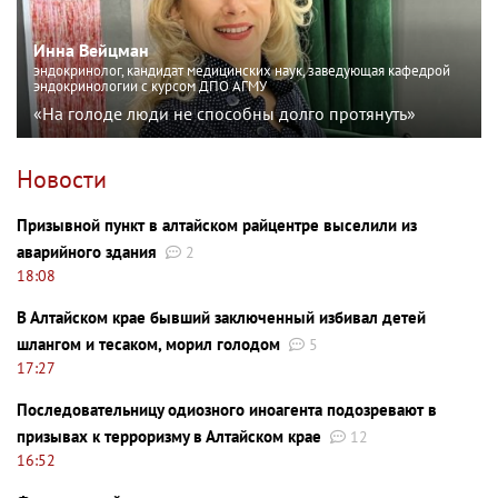
Инна Вейцман
эндокринолог, кандидат медицинских наук, заведующая кафедрой
эндокринологии с курсом ДПО АГМУ
«На голоде люди не способны долго протянуть»
Новости
Призывной пункт в алтайском райцентре выселили из
аварийного здания
2
18:08
В Алтайском крае бывший заключенный избивал детей
шлангом и тесаком, морил голодом
5
17:27
Последовательницу одиозного иноагента подозревают в
призывах к терроризму в Алтайском крае
12
16:52