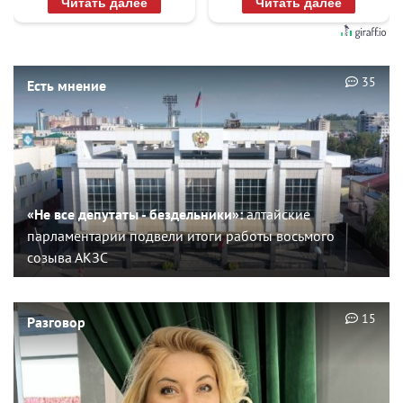
Читать далее
Читать далее
35
Есть мнение
«Не все депутаты - бездельники»:
алтайские
парламентарии подвели итоги работы восьмого
созыва АКЗС
15
Разговор