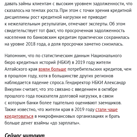
давать займы клиентам с высоким уровнем задолженности
,
что
сказалось на темпах роста. При этом с точки зрения кредитной
дисциплины рост кредитной нагрузки не приводит
к нежелательным результатам
,
отмечают эксперты. Об этом
свидетельствует тот факт
,
что просроченная задолженность
населения по банковским кредитам практически сохранилась
на уровне 2018 года
,
а доля просрочки заметно снизилась.
Напомним
,
что по статистическим данным Национального
бюро кредитных историй
(
НБКИ) в 2019 году жители
Алтайского края
взяли больше
потребительских кредитов
,
чем
в прошлом году
,
хотя в большинстве других регионов
наблюдается падение спроса. Гендиректор НБКИ Александр
Викулин считает
,
что это связано с введением в октябре
прошлого года показателя долговой нагрузки
,
в связи
с которым банки более тщательно оценивают заемщиков.
Также известно
,
что жители края в 2019 году
стали чаще
кредитоваться
в микрофинансовых организациях и брать
больше денег взаймы «до зарплаты».
Сейчас читают