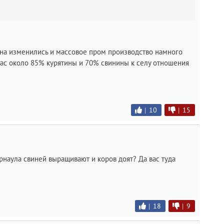
на изменились и массовое пром производство намного
час около 85% курятины и 70% свинины к селу отношения
|
10
|
15
рнаула свиней выращивают и коров доят? Да вас туда
|
18
|
9