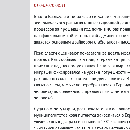
03.03.2020 08:31
Власти Барнаула отчитались о ситуации с миграц
экономического развития и инвестиционной деят
процессов за прошедший год почти в 40 раз пре
на официальном сайте городской администрации
,
является основным драйвером стабильности насе
Пока власти оценивают показатели за девять мес
прогноз. Как сообщают в мэрии
,
впервые за три 
приезжих над числом уехавших. Если за январь-се
миграции фиксировался на уровне погрешности —
разница оказалась значительной для аналитики. 
связано с тем
,
что число перебравшихся в Барнаул
человека) по сравнению с предыдущим отчетным
человека).
Судя по отчету мэрии
,
рост показателя в основном
муниципалитетов края пытаются закрепиться в Ба
увеличилось в два раза и составило 1781 человек
(
Чиновники отмечают
,
что за 2019 год существенно