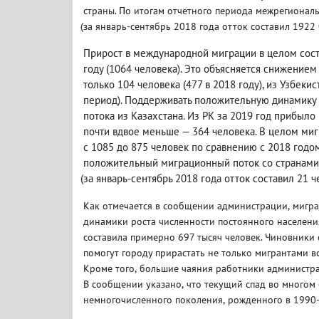
страны. По итогам отчетного периода межрегионал
(
за январь-сентябрь 2018 года отток составил 1922 
Прирост в международной миграции в целом сост
году
(
1064 человека). Это объясняется снижением
только 104 человека
(
477 в 2018 году), из Узбеки
период). Поддерживать положительную динамику 
потока из Казахстана. Из РК за 2019 год прибыло
почти вдвое меньше — 364 человека. В целом миг
с 1085 до 875 человек по сравнению с 2018 годом
положительный миграционный поток со странами
(
за январь-сентябрь 2018 года отток составил 21 ч
Как отмечается в сообщении администрации
,
мигра
динамики роста численности постоянного населени
составила примерно 697 тысяч человек. Чиновники
помогут городу прирастать не только мигрантами в
Кроме того
,
большие чаяния работники администра
В сообщении указано
,
что текущий спад во многом
немногочисленного поколения
,
рожденного в 1990-