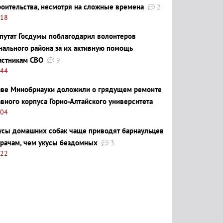
роительства, несмотря на сложные времена
2
:18
путат Госдумы поблагодарил волонтеров
нального района за их активную помощь
астникам СВО
9
:44
аве Минобрнауки доложили о грядущем ремонте
авного корпуса Горно-Алтайского университета
:04
усы домашних собак чаще приводят барнаульцев
врачам, чем укусы бездомных
3
:22