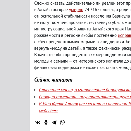
Сложно сказать
,
действительно ли реален этот пр
в Алтайском крае
умерло
24 716 человек
,
а родил
относительной стабильности населения Барнаула
не могут компенсировать естественную убыль миг
министру социальной защиты Алтайского края На
рождаемости в регионе якобы постепенно
исправ
с «беспрецедентными» мерами господдержки. Бо
вернуть «моду на детей», а также фактически рас
В качестве «беспрецедентных» мер поддержки м
молодым семьям — от материнского капитала до л
финансовая поддержка не может заставить молоде
Сейчас читают
Сливочное масло, изготовленное барнаульск
Санкции помешали запустить авиамаршрут и
В Минздраве Алтая рассказали о состоянии б
медведем