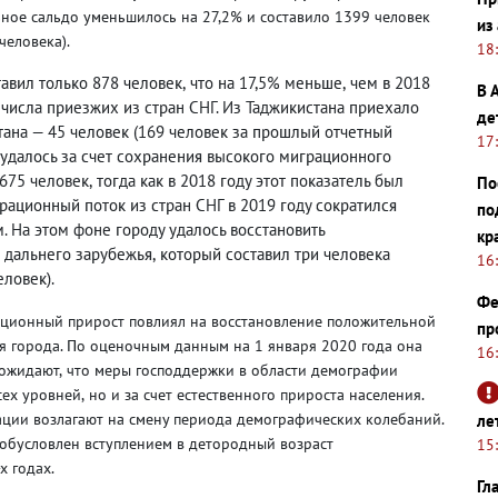
ьное сальдо уменьшилось на 27,2% и составило 1399 человек
из
человека).
18
авил только 878 человек
,
что на 17,5% меньше
,
чем в 2018
В 
 числа приезжих из стран СНГ. Из Таджикистана приехало
де
стана — 45 человек
(
169 человек за прошлый отчетный
17
удалось за счет сохранения высокого миграционного
 675 человек
,
тогда как в 2018 году этот показатель был
По
рационный поток из стран СНГ в 2019 году сократился
по
. На этом фоне городу удалось восстановить
кр
 дальнего зарубежья
,
который составил три человека
16
еловек).
Фе
ционный прирост повлиял на восстановление положительной
пр
я города. По оценочным данным на 1 января 2020 года она
16
 ожидают
,
что меры господдержки в области демографии
сех уровней
,
но и за счет естественного прироста населения.
ции возлагают на смену периода демографических колебаний.
ле
 обусловлен вступлением в детородный возраст
15
х годах.
Гл