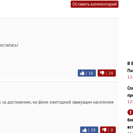
Оставить комментарий
осталась!
В 
Пи
|
16
|
24
12
Сл
пр
12
как за достижение, на фоне ежегодной эвакуации населения
бо
вс
|
29
|
0