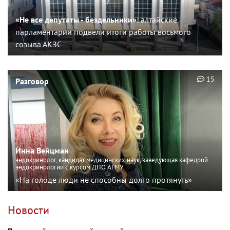
«Не все депутаты - бездельники»:
алтайские
парламентарии подвели итоги работы восьмого
созыва АКЗС
15
Разговор
Инна Вейцман
эндокринолог, кандидат медицинских наук, заведующая кафедрой
эндокринологии с курсом ДПО АГМУ
«На голоде люди не способны долго протянуть»
Новости