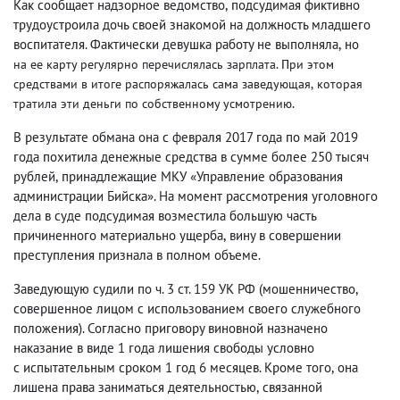
Как сообщает надзорное ведомство
,
подсудимая фиктивно
трудоустроила дочь своей знакомой на должность младшего
воспитателя. Фактически девушка работу не выполняла
,
но
на ее карту регулярно перечислялась зарплата. При этом
средствами в итоге распоряжалась сама заведующая
,
которая
тратила эти деньги по собственному усмотрению.
В результате обмана она с февраля 2017 года по май 2019
года похитила денежные средства в сумме более 250 тысяч
рублей
,
принадлежащие МКУ «Управление образования
администрации Бийска». На момент рассмотрения уголовного
дела в суде подсудимая возместила большую часть
причиненного материально ущерба
,
вину в совершении
преступления признала в полном объеме.
Заведующую судили по ч. 3 ст. 159 УК РФ
(
мошенничество
,
совершенное лицом с использованием своего служебного
положения). Согласно приговору виновной назначено
наказание в виде 1 года лишения свободы условно
с испытательным сроком 1 год 6 месяцев. Кроме того
,
она
лишена права заниматься деятельностью
,
связанной