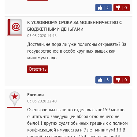
|
2
|
0
К УСЛОВНОМУ СРОКУ ЗА МОШЕННИЧЕСТВО С
БЮДЖЕТНЫМИ ДЕНЬГАМИ
03.03.2020 14:46
Достали, не пора ли уже полигоны открывать? За
государственое в особо крупных вышак как
минимум надо.
Ответить
|
3
|
0
Евгении
03.03.2020 22:40
Очень,оченььььь легко отделалась по159 можно
считать что заведующеи абсолютно нечего не
было!!!!других судят обычных грешных с полном
конфискацией имущества и 7 лет минимум!!!!! В
первый раз слышу что за 159 дают условно!!!!