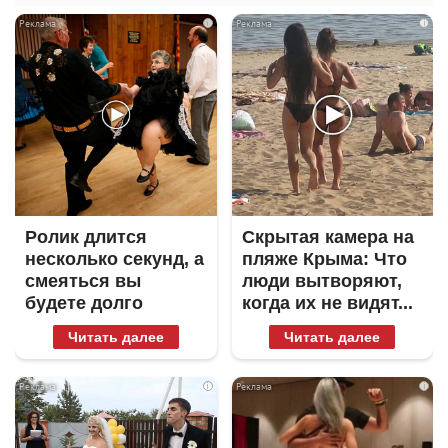
i
i
Ролик длится
Скрытая камера на
несколько секунд, а
пляже Крыма: Что
смеяться вы
люди вытворяют,
будете долго
когда их не видят...
Читать далее
Читать далее
i
i