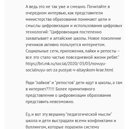
А ведь это не так уже и смешно. Почитайте в
очередном интервью, как представители
министерства образования понимают цели и
смыслы цифровизации и использования цифровых
технологий: "Цифровизация постепенно
захватывает и алтайские школы. Новое поколение
учеников активно пользуется интернетом.
Социальные сети, приложения, лайки и репосты –
все это стало частью повседневной жизни ребят."
https://brl.mk.ru/social/2020/ 03/03/novuyu-
socialnuyu-set-za pustyat-v-altayskom-krae.html
Ради "лайков" и "репостов" дети идут в школы, а там
в интернет??!!! Более примитивного
представления о цифровизации образования
представить невозможно.
Еу, и вот эту вершину "педагогической мысли"
школа и дети выстрадали всеми конфликтами и
буллингом, которые поразили систему