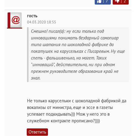
|
7
|
2
гость
04.03.2020 18:55
Смешно! писал(а): ну если только под
инновациями понимать бездарный самопиар
типа шатания по шоколадной фабрике да
покатушек на карусельках с Писаревым. Ну еще
спеть - фальшивенько, но могет. Таких
"инноваций", действительно, ни при одном
прежнем руководителе образования край не
знал.
Не только карусельки с шоколадной фабрикой да
вокализы от министра, еще и эссе в газеты
успевает подкидывать))) Мож у него это в
служебном контракте прописано?))))
Ответить