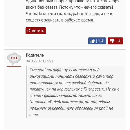
единственный вопрос про школу, и тот с декабря
висит без ответа. Потому что - нечего сказать!
Чтобы было что сказать, работать надо, а не в
соцсетях зависать в рабочее время.
Ответить
|
14
|
4
Родитель
04.03.2020 15:21
Смешно! писал(а): ну если только под
инновациями понимать бездарный самопиар
типа шатания по шоколадной фабрике да
покатушек на карусельках с Писаревым. Ну еще
спеть - фальшивенько, но могет. Таких
"инноваций", действительно, ни при одном
прежнем руководителе образования край не
знал.