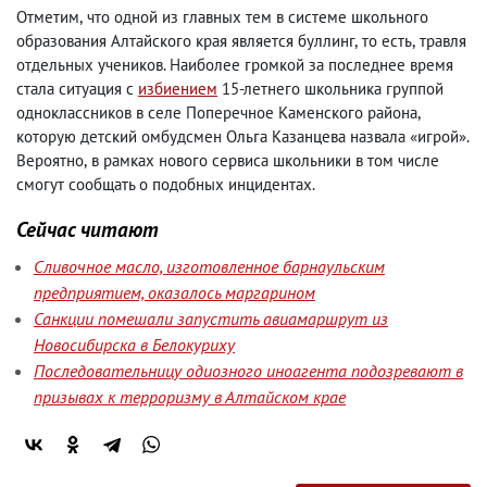
Отметим
,
что одной из главных тем в системе школьного
образования Алтайского края является буллинг
,
то есть
,
травля
отдельных учеников. Наиболее громкой за последнее время
стала ситуация с
избиением
15-летнего школьника группой
одноклассников в селе Поперечное Каменского района
,
которую детский омбудсмен Ольга Казанцева назвала «игрой».
Вероятно
,
в рамках нового сервиса школьники в том числе
смогут сообщать о подобных инцидентах.
Сейчас читают
Сливочное масло, изготовленное барнаульским
предприятием, оказалось маргарином
Санкции помешали запустить авиамаршрут из
Новосибирска в Белокуриху
Последовательницу одиозного иноагента подозревают в
призывах к терроризму в Алтайском крае