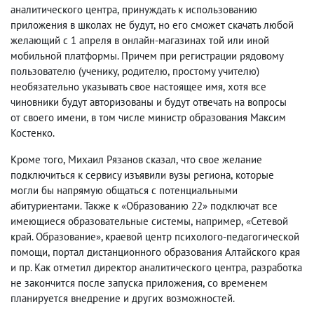
аналитического центра
,
принуждать к использованию
приложения в школах не будут
,
но его сможет скачать любой
желающий с 1 апреля в онлайн-магазинах той или иной
мобильной платформы. Причем при регистрации рядовому
пользователю
(
ученику
,
родителю
,
простому учителю)
необязательно указывать свое настоящее имя
,
хотя все
чиновники будут авторизованы и будут отвечать на вопросы
от своего имени
,
в том числе министр образования Максим
Костенко.
Кроме того
,
Михаил Рязанов сказал
,
что свое желание
подключиться к сервису изъявили вузы региона
,
которые
могли бы напрямую общаться с потенциальными
абитуриентами. Также к «Образованию 22» подключат все
имеющиеся образовательные системы
,
например
,
«Сетевой
край. Образование», краевой центр психолого-педагогической
помощи
,
портал дистанционного образования Алтайского края
и пр. Как отметил директор аналитического центра
,
разработка
не закончится после запуска приложения
,
со временем
планируется внедрение и других возможностей.