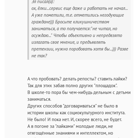
Эл писал(а):
ох, ёлки...сервис еще даже и работать не начал...
А уже пометили, т.е. отметились негодующие
граждане))) Бросьте кликушничеством
заниматься, а то получается:"не читал, но
осуждаю..." Чтобы объективно и непредвзято
излагать свое мнение, и предъявлять
претензии, нужно поробовать хотя бы...))) Разве
не так?
А что пробовать? делать репосты? ставить лайки?
Так для этих забав полно других "площадок".
В школе-то пора бы чем-нибудь дельным с детьми
заниматься.
Других способов "договариваться" не было в
истории школы как социокультурного института.
Не было! И пока нет. И, скорее всего, не будет.
А в погоне за "лайками" молодые люди, не
отягощённые знаниями и интеллектом, но