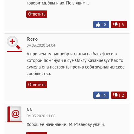
говорится. Увы и ах. Поглядим...
Ответить
|
8
|
5
Гостю
04.03.2020 14:04
А при чем тут минобр и статья на банкфаксе в
которой помянули в суе Ольгу Казанцеву? Как то
сумела она настроить против себя журналистское
сообщество.
Ответить
|
9
|
2
NN
04.03.2020 14:06
Хорошее начинание! М. Рязанову удачи.