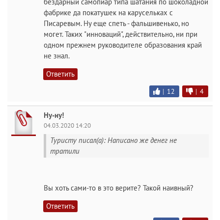
бездарный самопиар типа шатания по шоколадной
фабрике да покатушек на карусельках с
Писаревым. Ну еще спеть - фальшивенько, но
могет. Таких "инноваций", действительно, ни при
одном прежнем руководителе образования край
не знал.
Ответить
|
12
|
4
Ну-ну!
04.03.2020 14:20
Туристу писал(а): Написано же денег не
тратили
Вы хоть сами-то в это верите? Такой наивный?
Ответить