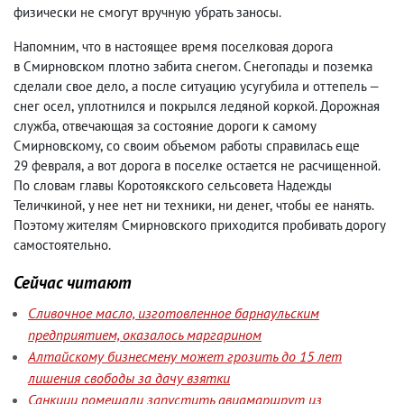
физически не смогут вручную убрать заносы.
Напомним
,
что в настоящее время поселковая дорога
в Смирновском плотно забита снегом. Снегопады и поземка
сделали свое дело
,
а после ситуацию усугубила и оттепель —
снег осел
,
уплотнился и покрылся ледяной коркой. Дорожная
служба
,
отвечающая за состояние дороги к самому
Смирновскому
,
со своим объемом работы справилась еще
29 февраля
,
а вот дорога в поселке остается не расчищенной.
По словам главы Коротоякского сельсовета Надежды
Теличкиной
,
у нее нет ни техники
,
ни денег
,
чтобы ее нанять.
Поэтому жителям Смирновского приходится пробивать дорогу
самостоятельно.
Сейчас читают
Сливочное масло, изготовленное барнаульским
предприятием, оказалось маргарином
Алтайскому бизнесмену может грозить до 15 лет
лишения свободы за дачу взятки
Санкции помешали запустить авиамаршрут из