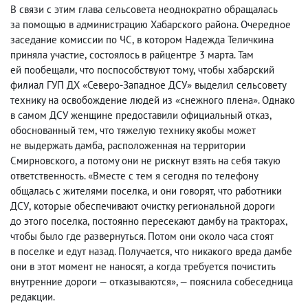
В связи с этим глава сельсовета неоднократно обращалась
за помощью в администрацию Хабарского района. Очередное
заседание комиссии по ЧС
,
в котором Надежда Теличкина
приняла участие
,
состоялось в райцентре 3 марта. Там
ей пообещали
,
что поспособствуют тому
,
чтобы хабарский
филиал ГУП ДХ «Северо-Западное ДСУ» выделил сельсовету
технику на освобождение людей из «снежного плена». Однако
в самом ДСУ женщине предоставили официальный отказ
,
обоснованный тем
,
что тяжелую технику якобы может
не выдержать дамба
,
расположенная на территории
Смирновского
,
а потому они не рискнут взять на себя такую
ответственность. «Вместе с тем я сегодня по телефону
общалась с жителями поселка
,
и они говорят
,
что работники
ДСУ
,
которые обеспечивают очистку региональной дороги
до этого поселка
,
постоянно пересекают дамбу на тракторах
,
чтобы было где развернуться. Потом они около часа стоят
в поселке и едут назад. Получается
,
что никакого вреда дамбе
они в этот момент не наносят
,
а когда требуется почистить
внутренние дороги — отказываются», — пояснила собеседница
редакции.