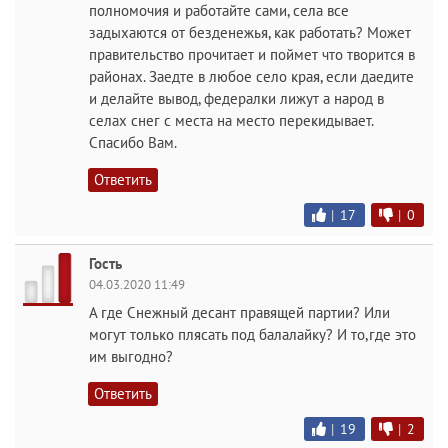
полномочия и работайте сами, села все
задыхаются от безденежья, как работать? Может
правительство прочитает и поймет что творится в
районах. Заедте в любое село края, если даедите
и делайте вывод, федералки лижут а народ в
селах снег с места на место перекидывает.
Спасибо Вам.
Ответить
|
17
|
0
Гость
04.03.2020 11:49
А где Снежный десант правящей партии? Или
могут только плясать под балалайку? И то,где это
им выгодно?
Ответить
|
19
|
2