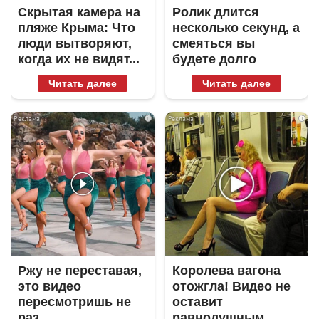
Скрытая камера на
Ролик длится
пляже Крыма: Что
несколько секунд, а
люди вытворяют,
смеяться вы
когда их не видят...
будете долго
Читать далее
Читать далее
i
i
Ржу не переставая,
Королева вагона
это видео
отожгла! Видео не
пересмотришь не
оставит
раз
равнодушным