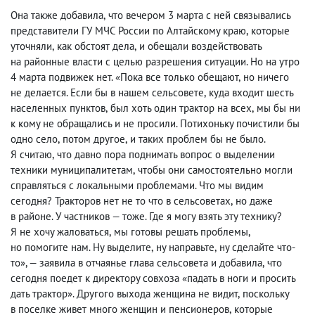
Она также добавила
,
что вечером 3 марта с ней связывались
представители ГУ МЧС России по Алтайскому краю
,
которые
уточняли
,
как обстоят дела
,
и обещали воздействовать
на районные власти с целью разрешения ситуации. Но на утро
4 марта подвижек нет. «Пока все только обещают
,
но ничего
не делается. Если бы в нашем сельсовете
,
куда входит шесть
населенных пунктов
,
был хоть один трактор на всех
,
мы бы ни
к кому не обращались и не просили. Потихоньку почистили бы
одно село
,
потом другое
,
и таких проблем бы не было.
Я считаю
,
что давно пора поднимать вопрос о выделении
техники муниципалитетам
,
чтобы они самостоятельно могли
справляться с локальными проблемами. Что мы видим
сегодня? Тракторов нет не то что в сельсоветах
,
но даже
в районе. У частников — тоже. Где я могу взять эту технику?
Я не хочу жаловаться
,
мы готовы решать проблемы
,
но помогите нам. Ну выделите
,
ну направьте
,
ну сделайте что-
то», — заявила в отчаянье глава сельсовета и добавила
,
что
сегодня поедет к директору совхоза «падать в ноги и просить
дать трактор». Другого выхода женщина не видит
,
поскольку
в поселке живет много женщин и пенсионеров
,
которые