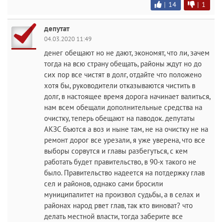
|
14
|
1
депутат
04.03.2020 11:49
денег обещают но не дают, экономят, что ли, зачем
тогда на всю страну обещать, районы ждут но до
сих пор все чистят в долг, отдайте что положено
хотя бы, руководители отказываются чистить в
долг, в настоящее время дорога начинает валиться,
нам всем обещали дополнительные средства на
очистку, теперь обещают на паводок. депутаты
АКЗС бъются а воз и ныне там, не на очистку не на
ремонт дорог все урезали, я уже уверена, что все
выборы сорвутся и главы разбегуться, с кем
работать будет правительство, в 90-х такого не
было. Правительство надеется на потдержку глав
сел и районов, однако сами бросили
муниципалитет на произвол судьбы, а в селах и
районах народ рвет глав, так кто виноват? что
делать местной власти, тогда заберите все