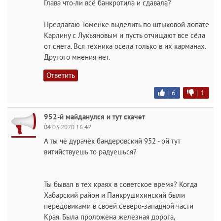
Глава что-ли всё банкротила и сдавала?
Предлагаю Томенке выделить по штыковой лопате
Карлину с Лукьяновым и пусть отчищают все сёла
от снега. Вся техника осела только в их карманах.
Другого мнения нет.
Ответить
|
6
|
1
952-й майданулся и тут скачет
04.03.2020 16:42
А ты чё дурачёк бандеровский 952 - ой тут
витийствуешь то радуешься?
Ты бывал в тех краях в советское время? Когда
Хабарский район и Панкрушихинский были
передовиками в своей северо-западной части
Края. Была проложена железная дорога,