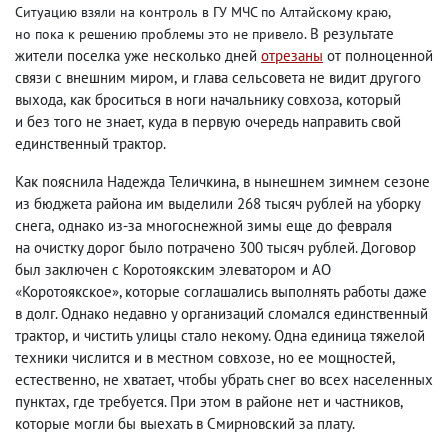
Ситуацию взяли на контроль в ГУ МЧС по Алтайскому краю
,
В результате
но пока к решению проблемы это не привело.
жители поселка уже несколько дней
отрезаны
от полноценной
связи с внешним миром
,
и глава сельсовета не видит другого
выхода
,
как броситься в ноги начальнику совхоза
,
который
и без того не знает
,
куда в первую очередь направить свой
единственный трактор.
Как пояснила Надежда Теличкина
,
в нынешнем зимнем сезоне
из бюджета района им выделили 268 тысяч рублей на уборку
снега
,
однако из-за многоснежной зимы еще до февраля
на очистку дорог было потрачено 300 тысяч рублей. Договор
был заключен с Коротоякским элеватором и АО
«Коротоякское», которые соглашались выполнять работы даже
в долг. Однако недавно у организаций сломался единственный
трактор
,
и чистить улицы стало некому. Одна единица тяжелой
техники числится и в местном совхозе
,
но ее мощностей
,
естественно
,
не хватает
,
чтобы убрать снег во всех населенных
пунктах
,
где требуется. При этом в районе нет и частников
,
которые могли бы выехать в Смирновский за плату.