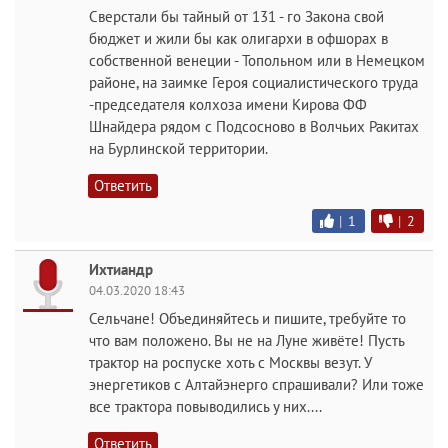
Сверстали бы тайный от 131 - го Закона свой
бюджет и жили бы как олигархи в офшорах в
собственной венеции - Топольном или в Немецком
районе, на заимке Героя социалистического труда
-председателя колхоза имени Кирова ФФ
Шнайдера рядом с Подсосново в Волчьих Ракитах
на Бурлинской территории.
Ответить
|
1
|
2
Ихтиандр
04.03.2020 18:43
Сельчане! Объединяйтесь и пишите, требуйте то
что вам положено. Вы не на Луне живёте! Пусть
трактор на роспуске хоть с Москвы везут. У
энергетиков с Алтайэнерго спрашивали? Или тоже
все трактора повыводились у них....
Ответить