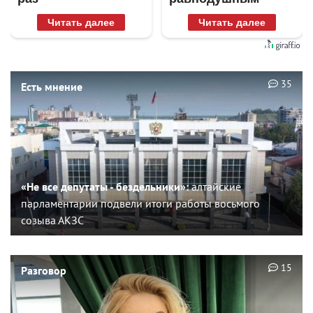
Читать далее
Читать далее
35
Есть мнение
«Не все депутаты - бездельники»:
алтайские
парламентарии подвели итоги работы восьмого
созыва АКЗС
15
Разговор