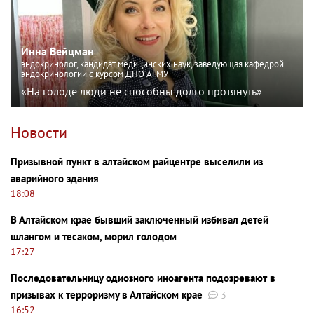
Инна Вейцман
эндокринолог, кандидат медицинских наук, заведующая кафедрой
эндокринологии с курсом ДПО АГМУ
«На голоде люди не способны долго протянуть»
Новости
Призывной пункт в алтайском райцентре выселили из
аварийного здания
18:08
В Алтайском крае бывший заключенный избивал детей
шлангом и тесаком, морил голодом
17:27
Последовательницу одиозного иноагента подозревают в
призывах к терроризму в Алтайском крае
3
16:52