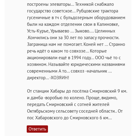
построены элеваторы... Техникой снабжало
государство советское... Рубцовские трактора
гусеничные в тч с бульдозерным оборудованием
были на каждом отделении свои в Калиновке,
Усть-Курье, Урываево ... Зыково.... Целинных
.Кончились они за 30 лет по запасу прочности.
Заграница нам не помогает. Коней нет ... Странно
речь идёт о каком то совхозе... Которые
акционировали ещё в 1994 году... ООО чьё то с
хозяином. Называйте юридическими названиями
современными А то... совхоз -начальник ...
директор... -ХОЗЯИН!
От станции Хабары до посёлка Смирновский 9 км.
и дамба -воробью по колено. Проще, видимо,
передать Смирновский с сотней жителей
Октябрьскому сельсовету соседней области.. От
пос Хабаровского до Смирновского 6 км...
Ответить