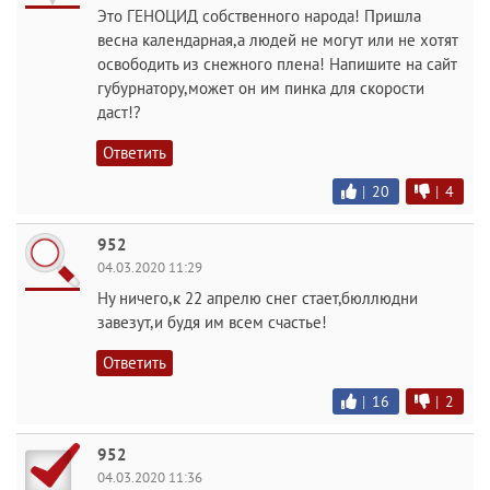
Это ГЕНОЦИД собственного народа! Пришла
весна календарная,а людей не могут или не хотят
освободить из снежного плена! Напишите на сайт
губурнатору,может он им пинка для скорости
даст!?
Ответить
|
20
|
4
952
04.03.2020 11:29
Ну ничего,к 22 апрелю снег стает,бюллюдни
завезут,и будя им всем счастье!
Ответить
|
16
|
2
952
04.03.2020 11:36