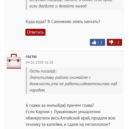
если даедите и делайте вывод
Куда-куда? В Санниково опять заехать?
Ответить
|
2
|
2
гостю
04.03.2020 16:28
Гость писал(а):
Значит,главу района снимайте с
должности,это не работа,издевательство над
народом.
А скажи ка милый(ая) причём глава?
Если Карлин с Лукьяновым умышленно
обанкротили весь Алтайский край, продали всю
технику за копейки, и сдали на металлолом?