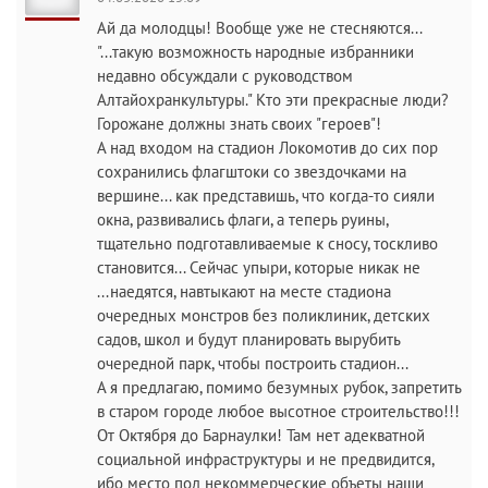
Ай да молодцы! Вообще уже не стесняются...
"...такую возможность народные избранники
недавно обсуждали с руководством
Алтайохранкультуры." Кто эти прекрасные люди?
Горожане должны знать своих "героев"!
А над входом на стадион Локомотив до сих пор
сохранились флагштоки со звездочками на
вершине... как представишь, что когда-то сияли
окна, развивались флаги, а теперь руины,
тщательно подготавливаемые к сносу, тоскливо
становится... Сейчас упыри, которые никак не
...наедятся, навтыкают на месте стадиона
очередных монстров без поликлиник, детских
садов, школ и будут планировать вырубить
очередной парк, чтобы построить стадион...
А я предлагаю, помимо безумных рубок, запретить
в старом городе любое высотное строительство!!!
От Октября до Барнаулки! Там нет адекватной
социальной инфраструктуры и не предвидится,
ибо место под некоммерческие объеты наши