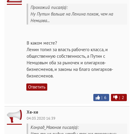
Прохожий писал(а):
Ну Путин больше на Ленина похож, чем на
Немцова...
В каком месте?
Ленин топил за власть рабочего класса, и
общественную собственность, а Путин с
Немцовым оба за рыночек и олигархов-
бизнесменов, и законы на благо олигархов-
бизнесменов.
Ответить
|
6
|
2
Хе-хе
04.03.2020 16:39
Конрад_Маюнов писал(а):
Что-то не видно, чтобы так же торопились