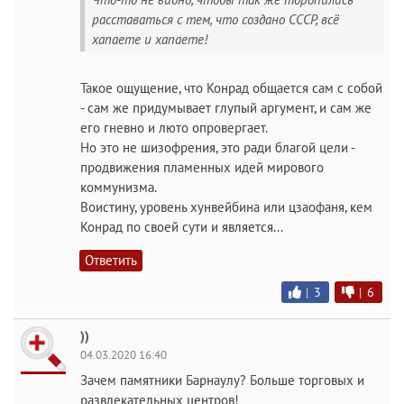
расставаться с тем, что создано СССР, всё
хапаете и хапаете!
Такое ощущение, что Конрад общается сам с собой
- сам же придумывает глупый аргумент, и сам же
его гневно и люто опровергает.
Но это не шизофрения, это ради благой цели -
продвижения пламенных идей мирового
коммунизма.
Воистину, уровень хунвейбина или цзаофаня, кем
Конрад по своей сути и является...
Ответить
|
3
|
6
))
04.03.2020 16:40
Зачем памятники Барнаулу? Больше торговых и
развлекательных центров!