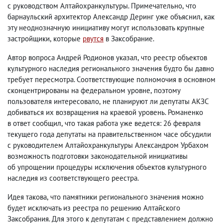
с руководством Алтайохранкультуры. Примечательно
,
что
барнаульский архитектор Александр Деринг уже объяснил
,
как
эту неоднозначную инициативу могут использовать крупные
застройщики
,
которые
рвутся
в Заксобрание.
Автор вопроса Андрей Родионов указал
,
что реестр объектов
культурного наследия регионального значения будто бы давно
требует пересмотра. Соответствующие полномочия в основном
сконцентрированы на федеральном уровне
,
поэтому
пользователя интересовало
,
не планируют ли депутаты АКЗС
добиваться их возвращения на краевой уровень. Романенко
в ответ сообщил
,
что такая работа уже ведется: 26 февраля
текущего года депутаты на правительственном часе обсудили
с руководителем Алтайохранкультуры Александром Урбахом
возможность подготовки законодательной инициативы
об упрощении процедуры исключения объектов культурного
наследия из соответствующего реестра.
Идея такова
,
что памятники регионального значения можно
будет исключать из реестра по решению Алтайского
Заксобрания. Для этого к депутатам с представлением должно