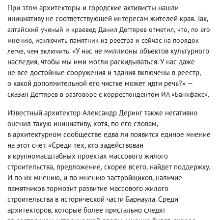
При этом архитекторы и городские активисты нашли
инициативу не соответствующей интересам жителей края. Так
,
алтайский ученый и краевед Данил Дегтярев отметил
,
что
,
по его
мнению
,
исключить
памятник
из реестра и сейчас на порядок
«У нас не миллионы объектов культурного
легче
,
чем включить
.
наследия
,
чтобы мы ими могли раскидываться. У нас даже
не все достойные сооружения и здания включены в реестр
,
о какой дополнительной его чистке может идти речь?» —
сказал
Дегтярев в разговоре с корреспондентом ИА «Банкфакс».
Известный архитектор Александр Деринг также негативно
оценил такую инициативу
,
хотя
,
по его словам
,
в архитектурном сообществе едва ли появится единое мнение
на этот счет. «Среди тех
,
кто задействован
в крупномасштабных проектах массового жилого
строительства
,
предложение
,
скорее всего
,
найдет поддержку.
И по их мнению
,
и по мнению застройщиков
,
наличие
памятников тормозит развитие массового жилого
строительства в исторической части Барнаула. Среди
архитекторов
,
которые более пристально следят