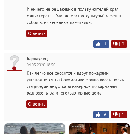
И ничего не решающих в пользу жителей края
министерств... "министерство культуры" заменит
собой все снесённые памятники.
Ответить
|
1
|
0
Барнаулец
04.03.2020 18:50
Как легко все сноситсч и вдруг пожарами
уничтожается, на Локомотиве можно восстановиь
стадион, ан нет, откаты наверное по карманам
разложены за многоквартирные дома
Ответить
|
6
|
1
i
i