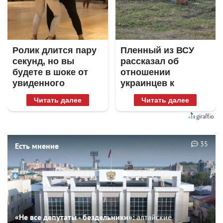
Ролик длится пару
Пленный из ВСУ
секунд, но вы
рассказал об
будете в шоке от
отношении
увиденного
украинцев к
Донецку и Луганску
Читать далее
Читать далее
35
Есть мнение
«Не все депутаты - бездельники»:
алтайские