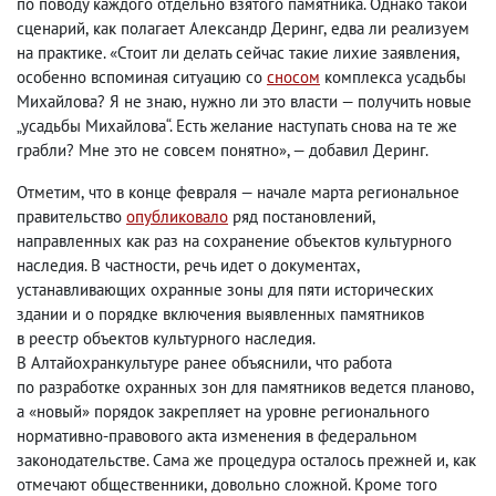
по поводу каждого отдельно взятого памятника. Однако такой
сценарий
,
как полагает Александр Деринг
,
едва ли реализуем
на практике. «Стоит ли делать сейчас такие лихие заявления
,
особенно вспоминая ситуацию со
сносом
комплекса усадьбы
Михайлова? Я не знаю
,
нужно ли это власти — получить новые
„усадьбы Михайлова“. Есть желание наступать снова на те же
грабли? Мне это не совсем понятно», — добавил Деринг.
Отметим
,
что в конце февраля — начале марта региональное
правительство
опубликовало
ряд постановлений
,
направленных как раз на сохранение объектов культурного
наследия. В частности
,
речь идет о документах
,
устанавливающих охранные зоны для пяти исторических
здании и о порядке включения выявленных памятников
в реестр объектов культурного наследия.
В Алтайохранкультуре ранее объяснили
,
что работа
по разработке охранных зон для памятников ведется планово
,
а «новый» порядок закрепляет на уровне регионального
нормативно-правового акта изменения в федеральном
законодательстве. Сама же процедура осталось прежней и
,
как
отмечают общественники
,
довольно сложной. Кроме того