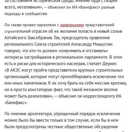
за состоянием исторической среды
,
мнение будет
,
скорее
всего
,
негативным
», — объяснил он ИА «Банкфакс» разные
подходы в сообществе.
Он также провел параллели с
заявлениями
представителей
ельной отрасли об их желании попасть в новый созыв
строит
Алтайского Заксобрания. Так
,
председатель правления
регионального Союза строителей Александр Мишустин
говорил
,
что кто-то должен «озвучивать и отстаивать»
интересы застройщиков в региональном парламенте. В этом
есть и риски для исторического наследия
,
считает Деринг.
«В АКЗС могут пройти представители крупных строительных
организаций
,
которые могут пролоббировать исключение тех
или иных памятников. Я не хочу брать на себя миссию критика
,
но я просто констатирую факт
,
что такой механизм вполне
может быть реализован», — объяснил он корреспонденту ИА
«Банкфакс».
По мнению архитектора
,
упрощенный порядок исключения
можно было бы ввести только в том случае
,
если бы в нем
были предусмотрены честные общественные обсуждения