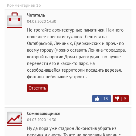
Комментариев 16
Читатель
04.03.2020 14:30
Не трогайте архитектурные памятники. Намного
полезнее снести истуканов - Сеятеля на
Октябрьской, Лениных, Дзержинских и проч. - по
всему городу (можно оставить Ленина-тореадора,
который напротив Дома правосудия - но лучше
перенести его в какой-то парк. На
освободившейся территории посадить деревья,
фонтаны небольшие устроить.
Ответить
|
13
|
9
Сомневающийся
04.03.2020 14:30
Ну да пора уже стадион Локомотив убрать из
перечня и снести. То что не доделали Карлин с