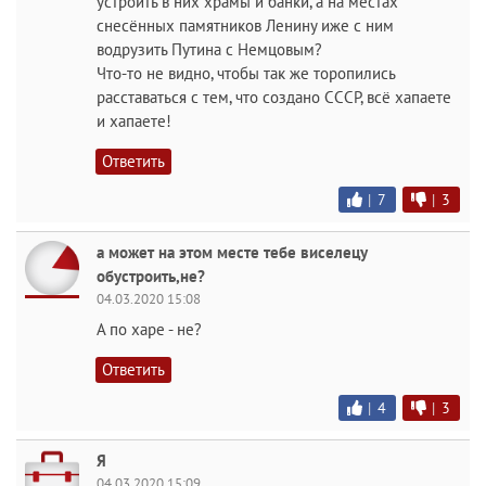
устроить в них храмы и банки, а на местах
снесённых памятников Ленину иже с ним
водрузить Путина с Немцовым?
Что-то не видно, чтобы так же торопились
расставаться с тем, что создано СССР, всё хапаете
и хапаете!
Ответить
|
7
|
3
а может на этом месте тебе виселецу
обустроить,не?
04.03.2020 15:08
А по харе - не?
Ответить
|
4
|
3
Я
04.03.2020 15:09