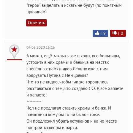
"герои" выделять и искать не будут (по понятным
причинам).
Ответить
|
9
|
0
04.03.2020 15:15
А может, ещё закрыть все школы, все больницы,
устроить в них храмы и банки, а на местах
снесённых памятников Ленину иже с ним
водрузить Путина с Немцовым?
Что-то не видно, чтобы так же торопились
расставаться с тем, что создано СССР, всё хапаете
и хапаете!
–--------
Чел не предлагал ставить храмы и банки. И
памятники кому бы то ни было - тоже.
Он предложил убрать истуканов и на их месте
построить скверы и парки.