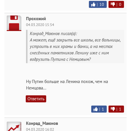
|
10
|
0
Прохожий
04.03.2020 15:54
Конрад_Маюнов писал(а):
А может, ещё закрыть все школы, все больницы,
устроить в них храмы и банки, а на местах
снесённых памятников Ленину иже с ним
водрузить Путина с Немцовым?
Ну Путин больше на Ленина похож, чем на
Немцова...
Ответить
|
1
|
1
Конрад_Маюнов
04.03.2020 16:02