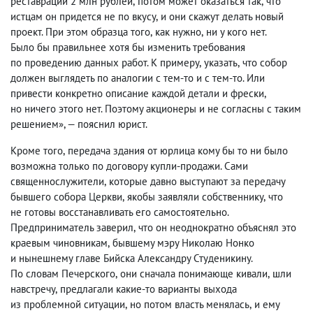
реставрации 2 млн рублей
,
потом может оказаться так
,
что
истцам он придется не по вкусу
,
и они скажут делать новый
проект. При этом образца того
,
как нужно
,
ни у кого нет.
Было бы правильнее хотя бы изменить требования
по проведению данных работ. К примеру
,
указать
,
что собор
должен выглядеть по аналогии с тем-то и с тем-то. Или
привести конкретно описание каждой детали и фрески
,
но ничего этого нет. Поэтому акционеры и не согласны с таким
решением», — пояснил юрист.
Кроме того
,
передача здания от юрлица кому бы то ни было
возможна только по договору купли-продажи. Сами
священнослужители
,
которые давно выступают за передачу
бывшего собора Церкви
,
якобы заявляли собственнику
,
что
не готовы восстанавливать его самостоятельно.
Предприниматель заверил
,
что он неоднократно объяснял это
краевым чиновникам
,
бывшему мэру Николаю Нонко
и нынешнему главе Бийска Александру Студеникину.
По словам Печерского
,
они сначала понимающе кивали
,
шли
навстречу
,
предлагали какие-то варианты выхода
из проблемной ситуации
,
но потом власть менялась
,
и ему