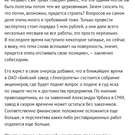
быть полезны потом тем же церковникам. Зачем сносить то
,
что потом
,
возможно
,
придется строить? Вопросов на самом
деле очень много и требований тоже. Только провести
экспертизу стоит порядка 5 млн рублей
,
а они дали всего
несколько месяцев на все работы
,
это просто нереально.
В последнее время наступило некоторое затишье
,
но сейчас
я вижу
,
что тема снова всплывает на поверхность
,
значит
,
придется опять отстаивать свою позицию», — заключил
собеседник.
Его юрист в свою очередь добавил
,
что в ближайшее время
в ОАО «Бийский завод «Электропечь» состоится собрание
акционеров
,
где будет поднят вопрос о подаче в суд иска
по защите чести и достоинства предприятия. По мнению
правозащитника
,
из-за заявлений Александра Урбаха в СМИ
,
завод в скором времени может остаться без заказчиков.
Соответственно финансовое положение осложнится еще
больше
,
и перспектива каких-либо реставрационных работ
отдалится еще больше.