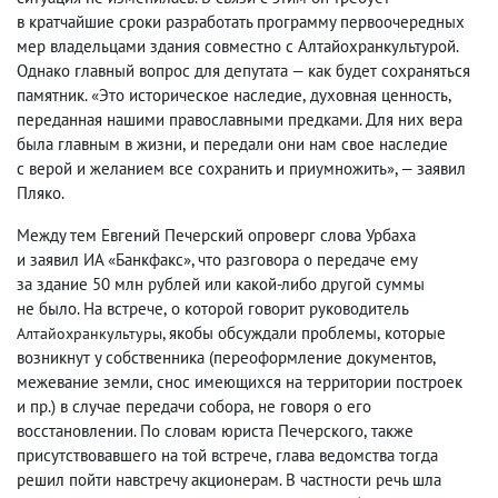
в кратчайшие сроки разработать программу первоочередных
мер владельцами здания совместно с Алтайохранкультурой.
Однако главный вопрос для депутата — как будет сохраняться
памятник. «Это историческое наследие
,
духовная ценность
,
переданная нашими православными предками. Для них вера
была главным в жизни
,
и передали они нам свое наследие
с верой и желанием все сохранить и приумножить», — заявил
Пляко.
Между тем Евгений Печерский опроверг слова Урбаха
и заявил ИА «Банкфакс», что разговора о передаче ему
за здание 50 млн рублей или какой-либо другой суммы
не было. На встрече
,
о которой говорит руководитель
, якобы обсуждали проблемы
,
которые
Алтайохранкультуры
возникнут у собственника
(
переоформление документов
,
межевание земли
,
снос имеющихся на территории построек
и пр.) в случае передачи собора
,
не говоря о его
восстановлении. По словам юриста Печерского
,
также
присутствовавшего на той встрече
,
глава ведомства тогда
решил пойти навстречу акционерам. В частности речь шла