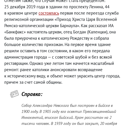
Отметим также
,
что случай может стать прецедентом:
25 декабря 2019 года в здании по проспекту Ленина
,
44
в краевом центре
состоялась
первая после переезда служба
религиозной организации «Приход Христа Царя Вселенной
Римско-католической церкви Барнаула». Как рассказал ИА
«Банкфакс» настоятель церкви
,
отец Богдан
(
Каленцки), она
была приурочена к католическому Рождеству и собрала
большое количество прихожан. На первое время здание
решили оставить в том состоянии
,
в каком его передала
администрация города — с советской шубой и без всякой
реставрации. Однако уже летом там начнется масштабный
ремонт: ранее католики анонсировали возвращение
к историческому виду
,
и объект может украсить центр города
,
причем за счет самой общины.
Справка:
Собор Александра Невского был построен в Бийске в
1900 году. В 1905 году его освятил Преосвященнейший
Иннокентий, епископ Бийский. Храм рассчитан на 2
тысячи человек. В 1939 году он был закрыт, 20 ноября