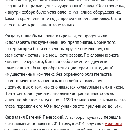
в здании был размещен эвакуированный завод «Электропечь»,
и внутри собора было установлено кузнечное оборудование.
Также в храме еще в те годы провели перепланировку: были
снесены четыре главы и колокольня.
Когда кузница была приватизирована
,
ее продолжили
использовать как кузнечный цех предприятия. Кроме того
,
на территории были возведены другие помещения
,
где
разместили остальные мощности завода. По словам юриста
Евгения Печерского
,
бывший собор вместе с другими
помещениями был приобретен акционерами как единый
имущественный комплекс без охранного обязательства
на историческое здание и какого-либо упоминания
в документах о том
,
что оно является культурным памятником.
При этом юрист уверяет
,
что администрации Бийска было
известно об этом статусе
,
но в 1990-х чиновники
,
закрыв на это
глаза
,
передали его АО и получили за это приличные деньги.
Как заявил Евгений Печерский
,
перешла
Алтайохранкультура
к активным действиям в 2011 году
,
в 2014 году свои
молебны
у здания стала устраивать православная община
,
и дело при