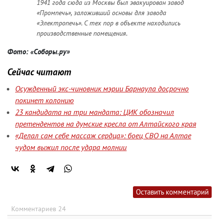
1941 года сюда из Москвы был эвакуирован завод
«Промпечь», заложивший основы для завода
«Электропечь». С тех пор в объекте находились
производственные помещения.
Фото: «Соборы.ру»
Сейчас читают
Осужденный экс-чиновник мэрии Барнаула досрочно
покинет колонию
23 кандидата на три мандата: ЦИК обозначил
претендентов на думские кресла от Алтайского края
«Делал сам себе массаж сердца»: боец СВО на Алтае
чудом выжил после удара молнии
Оставить комментарий
Комментариев 24