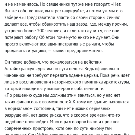
и не изменилось. Но священники тут же мне говорят: «Нет.
Вы же собственник
,
вы и реставрируйте
,
а потом уж мы его
заберем». Представители власти со своей стороны сейчас
делают все
,
чтобы обанкротить наш завод
,
где
,
между прочим
,
устроено более 200 человек
,
и если так случится
,
все они
потеряют работу. Об этом почему-то никто не думает. Они
просто включают все административные рычаги
,
чтобы
продавить ситуацию», — заявил предприниматель.
Он также добавил
,
что пожаловаться на действия
Алтайохранкультуры им по сути нельзя. Ведь официально
чиновники не требуют передать здание церкви. Пока речь идет
лишь о восстановлении исторического памятника архитектуры
,
который находится у акционеров в собственности.
«По решению суда мы должны этим заняться
,
но у нас нет
таких финансовых возможностей. К тому же здание находится
в нормальном состоянии
,
там нет никаких серьезных
разрушений
,
нет даже риска
,
что в скором времени что-то
подобное произойдет. Много разговоров было и про снос
современных пристроек
,
хотя они по сути никому там
не мешают. Сам Урбах говорил ранее
,
что эти здания могли бы