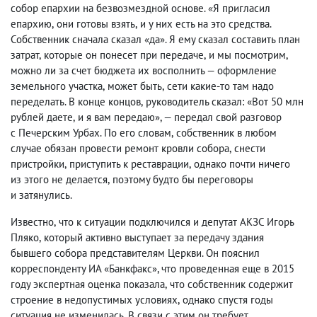
собор епархии на безвозмездной основе. «Я пригласил
епархию
,
они готовы взять
,
и у них есть на это средства.
Собственник сначала сказал «да». Я ему сказал составить план
затрат
,
которые он понесет при передаче
,
и мы посмотрим
,
можно ли за счет бюджета их восполнить — оформление
земельного участка
,
может быть
,
сети какие-то там надо
переделать. В конце концов
,
руководитель сказал: «Вот 50 млн
рублей даете
,
и я вам передаю», — передал свой разговор
с Печерским Урбах. По его словам
,
собственник в любом
случае обязан провести ремонт кровли собора
,
снести
пристройки
,
приступить к реставрации
,
однако почти ничего
из этого не делается
,
поэтому будто бы переговоры
и затянулись.
Известно
,
что к ситуации подключился и депутат АКЗС Игорь
Пляко
,
который активно выступает за передачу здания
бывшего собора представителям Церкви. Он пояснил
корреспонденту ИА «Банкфакс», что проведенная еще в 2015
году экспертная оценка показала
,
что собственник содержит
строение в недопустимых условиях
,
однако спустя годы
ситуация не изменилась. В связи с этим он требует