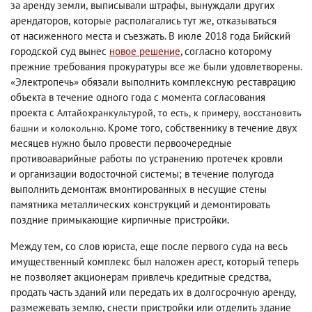
за аренду земли
,
выписывали штрафы
,
вынуждали других
арендаторов
,
которые располагались тут же
,
отказываться
от насиженного места и съезжать. В июле 2018 года Бийский
городской суд вынес
новое решение
, согласно которому
прежние требования прокуратуры все же были удовлетворены.
«Электропечь» обязали выполнить комплексную реставрацию
объекта в течение одного года с момента согласования
проекта с
Алтайохранкультурой
,
то есть
,
к примеру
,
восстановить
. Кроме того
,
собственнику в течение двух
башни и колокольню
месяцев нужно было провести первоочередные
противоаварийные работы по устранению протечек кровли
и организации водосточной системы; в течение полугода
выполнить демонтаж вмонтированных в несущие стены
памятника металлических конструкций и демонтировать
поздние примыкающие кирпичные пристройки.
Между тем
,
со слов юриста
,
еще после первого суда на весь
имущественный комплекс был наложен арест
,
который теперь
не позволяет акционерам привлечь кредитные средства
,
продать часть зданий или передать их в долгосрочную аренду
,
размежевать землю
,
снести пристройки или отделить здание