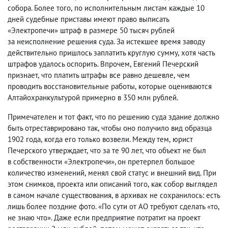
собора. Более того
,
по исполнительным листам каждые 10
дней судебные приставы имеют право выписать
«Электропечи» штраф в размере 50 тысяч рублей
за неисполнение решения суда. За истекшее время заводу
действительно пришлось заплатить круглую сумму
,
хотя часть
штрафов удалось оспорить. Впрочем
,
Евгений Печерский
признает
,
что платить штрафы все равно дешевле
,
чем
проводить восстановительные работы
,
которые оцениваются
Алтайохранкультурой примерно в 350 млн рублей.
Примечателен и тот факт
,
что по решению суда здание должно
быть отреставрировано так
,
чтобы оно получило вид образца
1902 года
,
когда его только возвели. Между тем
,
юрист
Печерского утверждает
,
что за те 90 лет
,
что объект не был
в собственности «Электропечи», он претерпел большое
количество изменений
,
менял свой статус и внешний вид. При
этом снимков
,
проекта или описаний того
,
как собор выглядел
в самом начале существования
,
в архивах не сохранилось: есть
лишь более поздние фото. «По сути от АО требуют сделать «то
,
не знаю что». Даже если предприятие потратит на проект