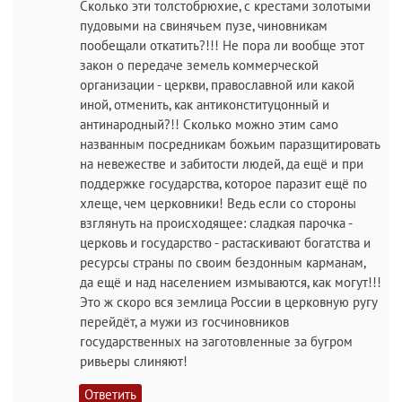
Сколько эти толстобрюхие, с крестами золотыми
пудовыми на свинячьем пузе, чиновникам
пообещали откатить?!!! Не пора ли вообще этот
закон о передаче земель коммерческой
организации - церкви, православной или какой
иной, отменить, как антиконституцонный и
антинародный?!! Сколько можно этим само
названным посредникам божьим паразщитировать
на невежестве и забитости людей, да ещё и при
поддержке государства, которое паразит ещё по
хлеще, чем церковники! Ведь если со стороны
взглянуть на происходящее: сладкая парочка -
церковь и государство - растаскивают богатства и
ресурсы страны по своим бездонным карманам,
да ещё и над населением измываются, как могут!!!
Это ж скоро вся землица России в церковную ругу
перейдёт, а мужи из госчиновников
государственных на заготовленные за бугром
ривьеры слиняют!
Ответить