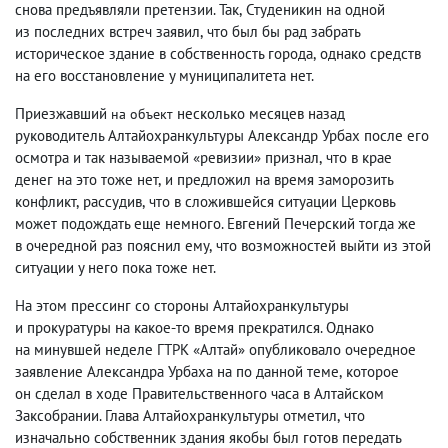
снова предъявляли претензии. Так
,
Студеникин на одной
из последних встреч заявил
,
что был бы рад забрать
историческое здание в собственность города
,
однако средств
на его восстановление у муниципалитета нет.
Приезжавший
несколько месяцев назад
на объект
руководитель Алтайохранкультуры Александр Урбах после его
осмотра и так называемой «ревизии» признал
,
что в крае
денег на это тоже нет
,
и предложил на время заморозить
конфликт
,
рассудив
,
что в сложившейся ситуации Церковь
может подождать еще немного. Евгений Печерский тогда же
в очередной раз пояснил ему
,
что возможностей выйти из этой
ситуации у него пока тоже нет.
На этом прессинг со стороны Алтайохранкультуры
и прокуратуры на какое-то время прекратился. Однако
на минувшей неделе ГТРК «Алтай» опубликовало очередное
заявление Александра Урбаха на по данной теме
,
которое
он сделал в ходе Правительственного часа в Алтайском
Заксобрании. Глава Алтайохранкультуры отметил
,
что
изначально собственник здания якобы был готов передать