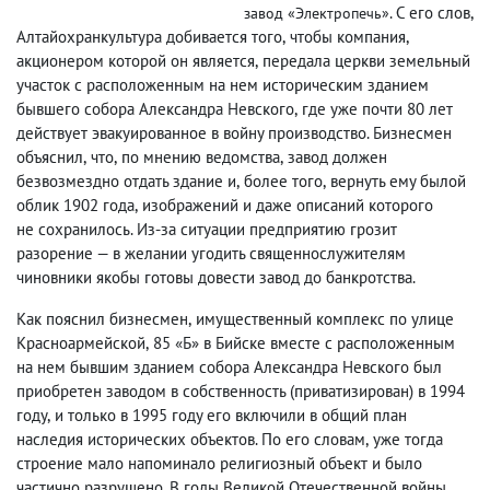
. С его слов
,
завод «Электропечь»
Алтайохранкультура добивается того
,
чтобы компания
,
акционером которой он является
,
передала церкви земельный
участок с расположенным на нем историческим зданием
бывшего собора Александра Невского
,
где уже почти 80 лет
действует эвакуированное в войну производство. Бизнесмен
объяснил
,
что
,
по мнению ведомства
,
завод должен
безвозмездно отдать здание и
,
более того
,
вернуть ему былой
облик 1902 года
,
изображений и даже описаний которого
не сохранилось. Из-за ситуации предприятию грозит
разорение — в желании угодить священнослужителям
чиновники якобы готовы довести завод до банкротства.
Как пояснил бизнесмен
,
имущественный комплекс по улице
Красноармейской
,
85 «Б» в Бийске вместе с расположенным
на нем бывшим зданием собора Александра Невского был
приобретен заводом в собственность
(
приватизирован) в 1994
году
,
и только в 1995 году его включили в общий план
наследия исторических объектов. По его словам
,
уже тогда
строение мало напоминало религиозный объект и было
частично разрушено. В годы Великой Отечественной войны