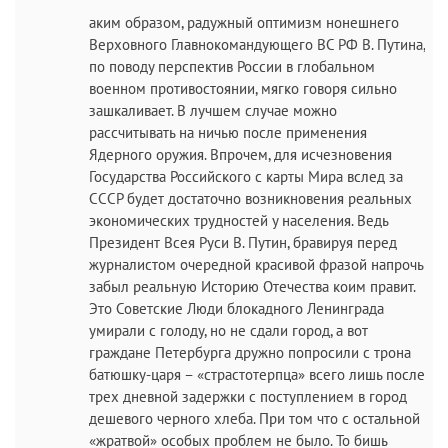
аким образом, радужный оптимизм нонешнего
Верховного Главнокомандующего ВС РФ В. Путина,
по поводу перспектив России в глобальном
военном противостоянии, мягко говоря сильно
зашкаливает. В лучшем случае можно
рассчитывать на ничью после применения
Ядерного оружия. Впрочем, для исчезновения
Государства Российского с карты Мира вслед за
СССР будет достаточно возникновения реальных
экономических трудностей у населения. Ведь
Президент Всея Руси В. Путин, бравируя перед
журналистом очередной красивой фразой напрочь
забыл реальную Историю Отечества коим правит.
Это Советские Люди блокадного Ленинграда
умирали с голоду, но не сдали город, а вот
граждане Петербурга дружно попросили с трона
батюшку-царя – «страстотерпца» всего лишь после
трех дневной задержки с поступлением в город
дешевого черного хлеба. При том что с остальной
«жратвой» особых проблем не было. То бишь