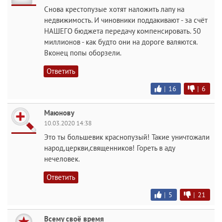
Снова крестопузые хотят наложить лапу на
недвижимость. И чиновники поддакивают - за счёт
НАШЕГО бюджета передачу компенсировать. 50
миллионов - как будто они на дороге валяются.
Вконец попы оборзели.
Ответить
|
16
|
6
Маюнову
10.03.2020 14:38
Это ты большевик краснопузый! Такие уничтожали
народ,церкви,священников! Гореть в аду
нечеловек.
Ответить
|
5
|
21
Всему своё время