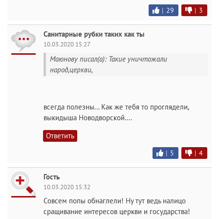
|
29
|
3
Санитарные рубки таких как ты
10.03.2020 15:27
Маюнову писал(а): Такие уничтожали
народ,церкви,
всегда полезны... Как же тебя то проглядели,
выкидыша Новодворской....
Ответить
|
5
|
4
Гость
10.03.2020 15:32
Совсем попы обнаглели! Ну тут ведь налицо
сращивание интересов церкви и государства!