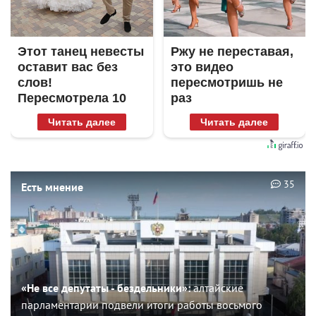
Этот танец невесты
Ржу не переставая,
оставит вас без
это видео
слов!
пересмотришь не
Пересмотрела 10
раз
раз
Читать далее
Читать далее
35
Есть мнение
«Не все депутаты - бездельники»:
алтайские
парламентарии подвели итоги работы восьмого