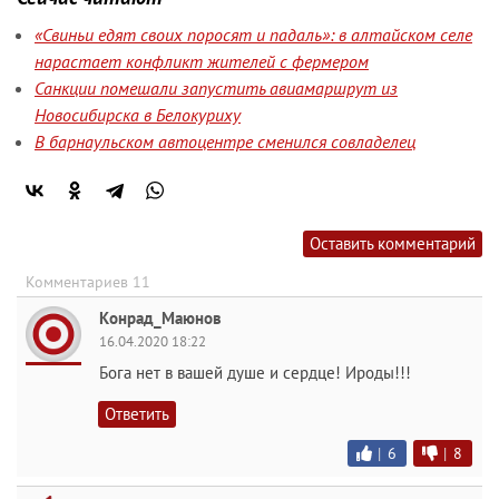
«Свиньи едят своих поросят и падаль»: в алтайском селе
нарастает конфликт жителей с фермером
Санкции помешали запустить авиамаршрут из
Новосибирска в Белокуриху
В барнаульском автоцентре сменился совладелец
Оставить комментарий
Комментариев 11
Kонрад_Маюнов
16.04.2020 18:22
Бога нет в вашей душе и сердце! Ироды!!!
Ответить
|
6
|
8