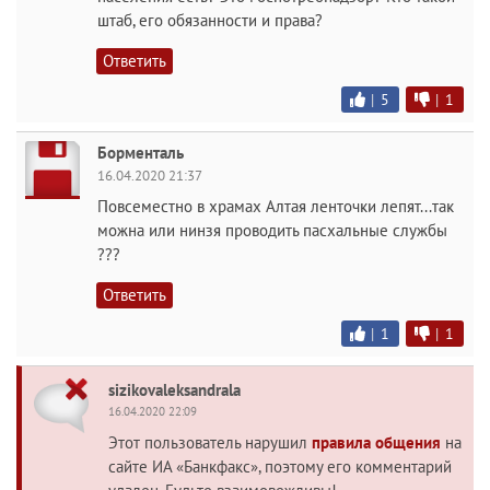
штаб, его обязанности и права?
Ответить
|
5
|
1
Борменталь
16.04.2020 21:37
Повсеместно в храмах Алтая ленточки лепят...так
можна или нинзя проводить пасхальные службы
???
Ответить
|
1
|
1
sizikovaleksandrala
16.04.2020 22:09
Этот пользователь нарушил
правила общения
на
сайте ИА «Банкфакс», поэтому его комментарий