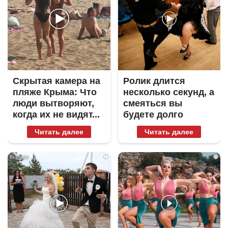
Скрытая камера на
Ролик длится
пляже Крыма: Что
несколько секунд, а
люди вытворяют,
смеяться вы
когда их не видят...
будете долго
Читать далее
Читать далее
i
i