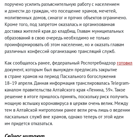
поручено усилить разъяснительную работу с населением
и донести до граждан
,
что посещение храмов
,
мечетей
,
молитвенных домов
,
синагог и прлчих объектов ограничено.
Кроме того
,
под запретом оказалась и организованная
доставка жителей края до кладбищ. Главам муниципальных
образований в свою очередь необходимо не только
проинформировать об этом население
,
но и оказать главам
различных конфессий организацию трансляций служб.
Как сообщалось ранее
,
федеральный Роспотребнадзор
готовил
документ
,
которым был вынужден предписать закрытие
в стране храмов на период Пасхального богослужения
18−19 апреля. Данная информация транслировалась Telegram-
каналом правительства Алтайского края «Ленина
,
59». Такое
решение в итоге пришлось принять
,
поскольку риск получить
мощную вспышку коронавируса в церкви очень велик. Между
тем в Алтайской митрополии ранее вели речь лишь о ведении
пасхальных служб вне храмов
,
однако теперь от этой идеи
им придется отказаться.
Сейчас читают