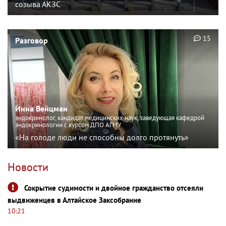
созыва АКЗС
15
Разговор
Инна Вейцман
эндокринолог, кандидат медицинских наук, заведующая кафедрой
эндокринологии с курсом ДПО АГМУ
«На голоде люди не способны долго протянуть»
Новости
Сокрытие судимости и двойное гражданство отсеяли
выдвиженцев в Алтайское Заксобрание
10:21