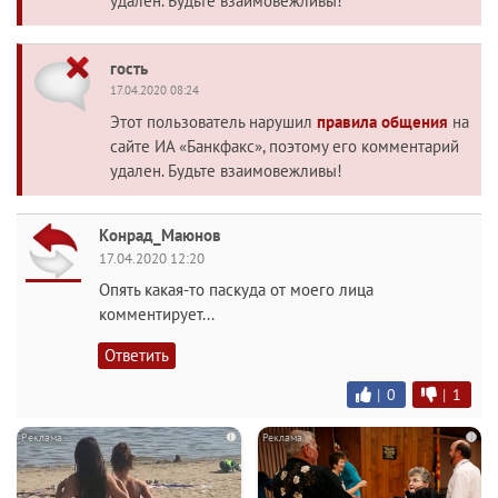
удален. Будьте взаимовежливы!
гость
17.04.2020 08:24
Этот пользователь нарушил
правила общения
на
сайте ИА «Банкфакс», поэтому его комментарий
удален. Будьте взаимовежливы!
Конрад_Маюнов
17.04.2020 12:20
Опять какая-то паскуда от моего лица
комментирует...
Ответить
|
0
|
1
i
i