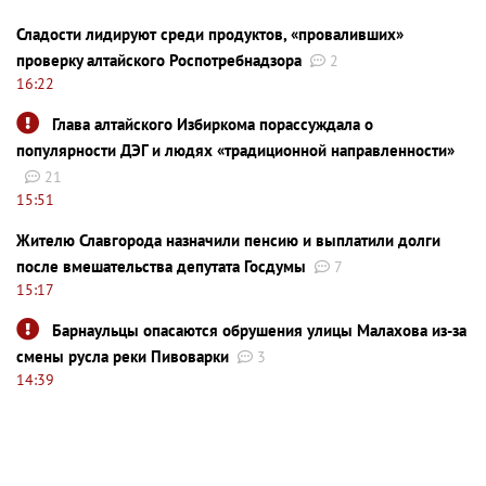
Сладости лидируют среди продуктов, «проваливших»
проверку алтайского Роспотребнадзора
2
16:22
Глава алтайского Избиркома порассуждала о
популярности ДЭГ и людях «традиционной направленности»
21
15:51
Жителю Славгорода назначили пенсию и выплатили долги
после вмешательства депутата Госдумы
7
15:17
Барнаульцы опасаются обрушения улицы Малахова из-за
смены русла реки Пивоварки
3
14:39