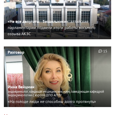
«Не все депутаты - бездельники»:
алтайские
парламентарии подвели итоги работы восьмого
созыва АКЗС
15
Разговор
Инна Вейцман
эндокринолог, кандидат медицинских наук, заведующая кафедрой
эндокринологии с курсом ДПО АГМУ
«На голоде люди не способны долго протянуть»