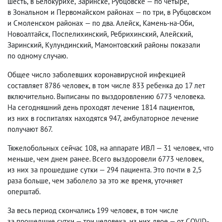
шесть
,
в Белокурихе
,
Заринске
,
Рубцовске — по четыре
,
в Зональном и Первомайском районах — по три
,
в Рубцовском
и Смоленском районах — по два. Алейск
,
Камень-на-Оби
,
Новоалтайск
,
Поспелихинский
,
Ребрихинский
,
Алейский
,
Заринский
,
Кулундинский
,
Мамонтовский районы показали
по одному случаю.
Общее число заболевших коронавирусной инфекцией
составляет 8786 человек
,
в том числе 833 ребенка до 17 лет
включительно. Выписаны по выздоровлению 6773 человека.
На сегодняшний день проходят лечение 1814 пациентов
,
из них в госпиталях находятся 947
,
амбулаторное лечение
получают 867.
Тяжелобольных сейчас 108
,
на аппарате ИВЛ — 31 человек
,
что
меньше
,
чем днем ранее. Всего выздоровели 6773 человек
,
из них за прошедшие сутки — 294 пациента. Это почти в 2,5
раза больше
,
чем заболело за это же время
,
уточняет
оперштаб.
За весь период скончались 199 человек
,
в том числе
за прошедшие сутки — три человека
,
из них двое — от COVID-