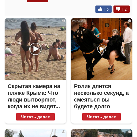
|
3
|
2
i
i
Скрытая камера на
Ролик длится
пляже Крыма: Что
несколько секунд, а
люди вытворяют,
смеяться вы
когда их не видят...
будете долго
Читать далее
Читать далее
i
i