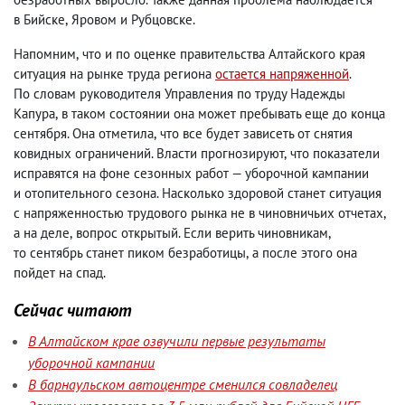
в Бийске
,
Яровом и Рубцовске.
Напомним
,
что и по оценке правительства Алтайского края
ситуация на рынке труда региона
остается напряженной
.
По словам руководителя Управления по труду Надежды
Капура
,
в таком состоянии она может пребывать еще до конца
сентября. Она отметила
,
что все будет зависеть от снятия
ковидных ограничений. Власти прогнозируют
,
что показатели
исправятся на фоне сезонных работ — уборочной кампании
и отопительного сезона. Насколько здоровой станет ситуация
с напряженностью трудового рынка не в чиновничьих отчетах
,
а на деле
,
вопрос открытый. Если верить чиновникам
,
то сентябрь станет пиком безработицы
,
а после этого она
пойдет на спад.
Сейчас читают
В Алтайском крае озвучили первые результаты
уборочной кампании
В барнаульском автоцентре сменился совладелец