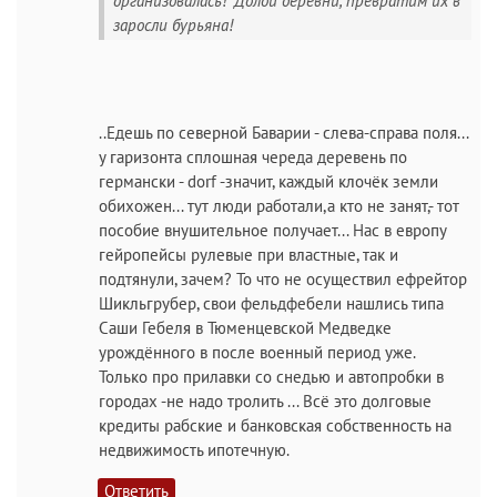
организовалась! "Долой деревни, превратим их в
заросли бурьяна!
..Едешь по северной Баварии - слева-справа поля...
у гаризонта сплошная череда деревень по
германски - dorf -значит, каждый клочёк земли
обихожен... тут люди работали,а кто не занят,- тот
пособие внушительное получает... Нас в европу
гейропейсы рулевые при властные, так и
подтянули, зачем? То что не осуществил ефрейтор
Шикльгрубер, свои фельдфебели нашлись типа
Саши Гебеля в Тюменцевской Медведке
урождённого в после военный период уже.
Только про прилавки со снедью и автопробки в
городах -не надо тролить ... Всё это долговые
кредиты рабские и банковская собственность на
недвижимость ипотечную.
Ответить