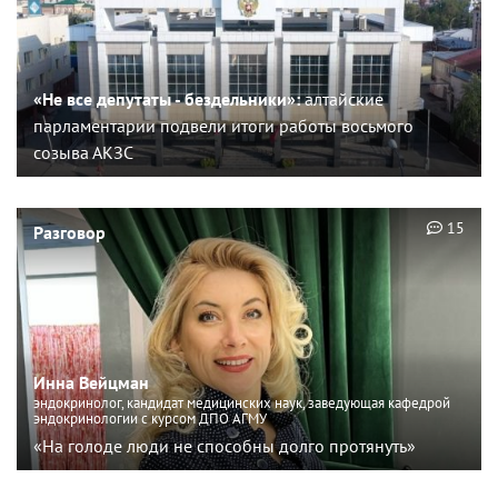
«Не все депутаты - бездельники»:
алтайские
парламентарии подвели итоги работы восьмого
созыва АКЗС
15
Разговор
Инна Вейцман
эндокринолог, кандидат медицинских наук, заведующая кафедрой
эндокринологии с курсом ДПО АГМУ
«На голоде люди не способны долго протянуть»