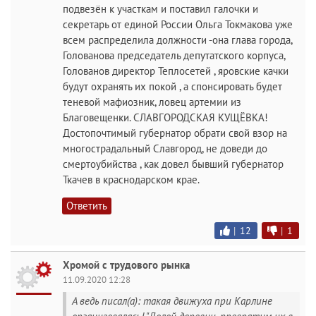
подвезён к участкам и поставил галочки и
секретарь от единой России Ольга Токмакова уже
всем распределила должности -она глава города,
Голованова председатель депутатского корпуса,
Голованов директор Теплосетей , яровские качки
будут охранять их покой , а спонсировать будет
теневой мафиозник, ловец артемии из
Благовещенки. СЛАВГОРОДСКАЯ КУЩЁВКА!
Достопочтимый губернатор обрати свой взор на
многострадальный Славгород, не доведи до
смертоубийства , как довел бывший губернатор
Ткачев в краснодарском крае.
Ответить
|
12
|
1
Хромой с трудового рынка
11.09.2020 12:28
А ведь писал(а): такая движуха при Карлине