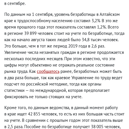
в сентябре.
По данным на 1 сентября
,
уровень безработицы в Алтайском
крае к трудоспособному населению составил 3,2% В это же
время прошлого года этот показатель составлял 1,2%. Всего
в регионе 39 899 человек стоит на учете по безработице
,
тогда
как на начало августа таких людей было 34,8 тысяч человек.
Это больше
,
чем в тот же период 2019 года в 2,6 раз.
Увеличение числа незанятых граждан в регионе продолжается
несколько последних месяцев. При этом известно
,
что эти
цифры могут объективно не отражать реальное состояние
рынка труда. Как
сообщалось
ранее
,
безработных может быть
в два раза больше
,
так как краевое Управление по труду ведет
подсчет по российской методике
,
тогда как органы
статистики — по международной
,
которая предполагает
фиксировать не только стоящих на учете.
Кроме того
,
по данным ведомства
,
в данный момент работу
в крае ищет 42 855 человек
,
то есть из них большая часть стоит
на учете. В сравнении с прошлым годом этот показатель выше
в 2,5 раза. Пособие по безработице получает 38 005 человек
,