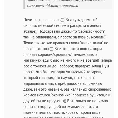
самосвалы -ГАЗики -привозили
Почитал, прослезился))) Вся суть дармовой
сицилистической системы раскрыта в одном
абзаце)) Подозреваю даже, что "себистоимость"
там не оплачивали, а просто за пузырь мололи))
Точно так же как нравятся слова "выписывали" по
несколько тонн))) Все это потом шло на корм
личным коровам/хрюшкам/птичкам, зато в
магазинах еды было не много и не всегда)) Теперь
все с точностью до наоборот, парадокс, мля)) Ну я
про то, что был тут один уважаемый товарищ,
который говорил, что научит, как хрюшек
выращивать в лпх с прибылью, не вспоминаю
даже, вам это незачем, раз халявных сворованных
кормов нет, вся "экономика" процесса рушится, а к
другой вы не приучены)) Вот только не понимаю
че вы так коррупцией возмущаетесь то, это
явление плоть от плоти, кровь от крови ваше