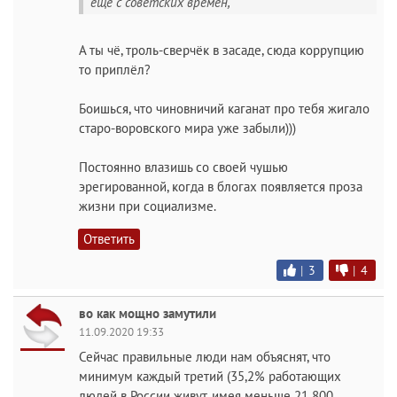
еще с советских времен,
А ты чё, троль-сверчёк в засаде, сюда коррупцию
то приплёл?
Боишься, что чиновничий каганат про тебя жигало
старо-воровского мира уже забыли)))
Постоянно влазишь со своей чушью
эрегированной, когда в блогах появляется проза
жизни при социализме.
Ответить
|
3
|
4
во как мощно замутили
11.09.2020 19:33
Сейчас правильные люди нам объяснят, что
минимум каждый третий (35,2% работающих
людей в России живут, имея меньше 21 800