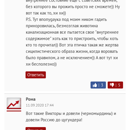
внутреннее состояние еще с советских времен,
без которого вы прожить просто не сможете)) Ну
вот так как то, хи хи))
P.S. Тут впопуgayка под моим ником гадить
приноровилась, безмозглая животина
канализационная все пытается свое "внутреннее
содержимое" хоть как то пристроить, чтобы хоть
кто то прочитал)) Вот эта птичка такая же жертва
сицилистического образа жизни, когда воровать
было правилом, а не исключением)) А вот тут хи
хи бесполезно))
Ответить
|
3
|
5
Рома
11.09.2020 17:44
Вот такие Викторы и довели (черномырдины) и
довели Россию до цугундера!