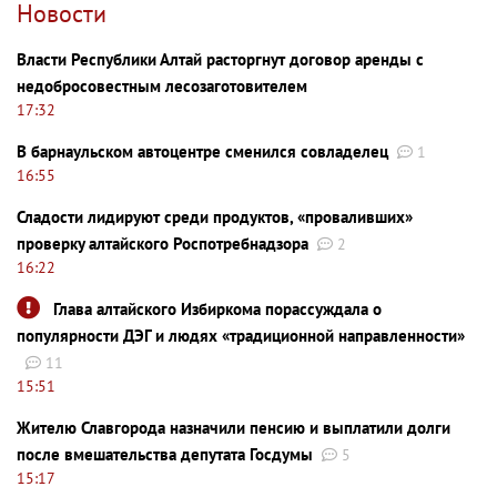
Новости
Власти Республики Алтай расторгнут договор аренды с
недобросовестным лесозаготовителем
17:32
В барнаульском автоцентре сменился совладелец
1
16:55
Сладости лидируют среди продуктов, «проваливших»
проверку алтайского Роспотребнадзора
2
16:22
Глава алтайского Избиркома порассуждала о
популярности ДЭГ и людях «традиционной направленности»
11
15:51
Жителю Славгорода назначили пенсию и выплатили долги
после вмешательства депутата Госдумы
5
15:17