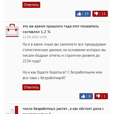
Ответить
|
19
|
13
это же время прошлого года этот показатель
составлял 1,2 %
11.09.2020 14:05
Ну и в какое очько вы запихнете все предыдущие
статистические данные, на основании которых вы
писали бодрые отчеты и стратегии развитя до
2134 года?
Ну и как будете бороться? С безработными или
все-таки с безработицей?
Ответить
|
8
|
1
число безработных растет , а как обстоят дела с