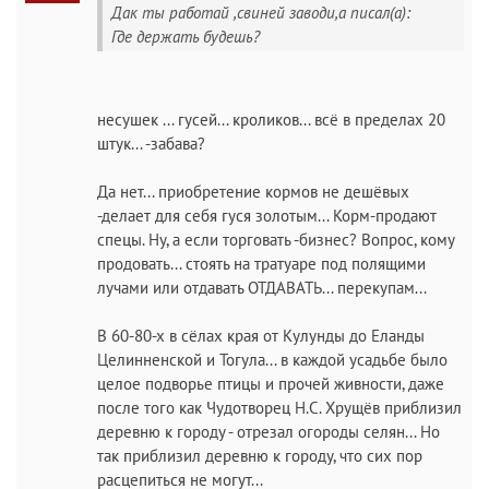
Дак ты работай ,свиней заводи,а писал(а):
Где держать будешь?
несушек ... гусей... кроликов... всё в пределах 20
штук... -забава?
Да нет... приобретение кормов не дешёвых
-делает для себя гуся золотым... Корм-продают
спецы. Ну, а если торговать -бизнес? Вопрос, кому
продовать... стоять на тратуаре под полящими
лучами или отдавать ОТДАВАТЬ... перекупам...
В 60-80-х в сёлах края от Кулунды до Еланды
Целинненской и Тогула... в каждой усадьбе было
целое подворье птицы и прочей живности, даже
после того как Чудотворец Н.С. Хрущёв приблизил
деревню к городу - отрезал огороды селян... Но
так приблизил деревню к городу, что сих пор
расцепиться не могут...