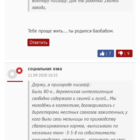
Виктору писал(а): Дак ты работай ,свиней
заводи,
Тебе проще жить.... ты родился баобабом.
Ответить
|
7
|
9
социальная язва
11.09.2020 16:55
Держу...в пригороде писал(а):
Были 80-е... деревенская интеллигенция
свободно содержала и свиней и гусей... Мы
молодёжь в коллективе, договаривались с
директорами местных совхозов зажиточных, у
кого были свои мельницы по прихводству
сбалансированных кормов, -выписывали по
несколько тонн -3-5-8 по себистоимости
производства -оплачивали , загружали на свои