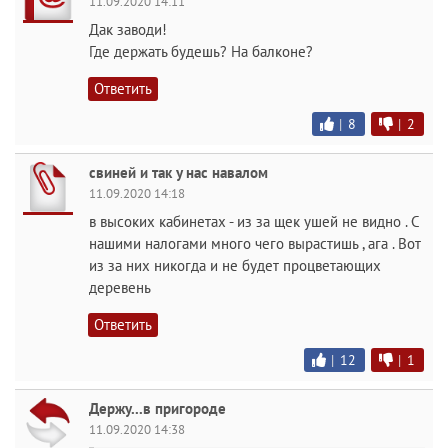
11.09.2020 14:11
Дак заводи!
Где держать будешь? На балконе?
Ответить
|
8
|
2
свиней и так у нас навалом
11.09.2020 14:18
в высоких кабинетах - из за щек ушей не видно . С
нашими налогами много чего вырастишь , ага . Вот
из за них никогда и не будет процветающих
деревень
Ответить
|
12
|
1
Держу...в пригороде
11.09.2020 14:38