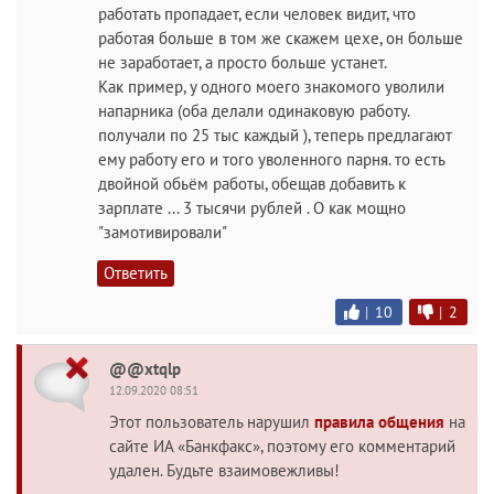
работать пропадает, если человек видит, что
работая больше в том же скажем цехе, он больше
не заработает, а просто больше устанет.
Как пример, у одного моего знакомого уволили
напарника (оба делали одинаковую работу.
получали по 25 тыс каждый ), теперь предлагают
ему работу его и того уволенного парня. то есть
двойной обьём работы, обещав добавить к
зарплате ... 3 тысячи рублей . О как мощно
"замотивировали"
Ответить
|
10
|
2
@@xtqlp
12.09.2020 08:51
Этот пользователь нарушил
правила общения
на
сайте ИА «Банкфакс», поэтому его комментарий
удален. Будьте взаимовежливы!