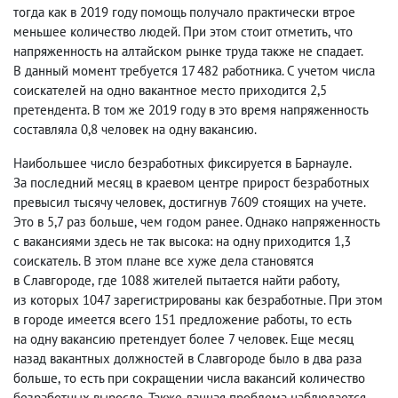
тогда как в 2019 году помощь получало практически втрое
меньшее количество людей. При этом стоит отметить
,
что
напряженность на алтайском рынке труда также не спадает.
В данный момент требуется 17 482 работника. С учетом числа
соискателей на одно вакантное место приходится 2,5
претендента. В том же 2019 году в это время напряженность
составляла 0,8 человек на одну вакансию.
Наибольшее число безработных фиксируется в Барнауле.
За последний месяц в краевом центре прирост безработных
превысил тысячу человек
,
достигнув 7609 стоящих на учете.
Это в 5,7 раз больше
,
чем годом ранее. Однако напряженность
с вакансиями здесь не так высока: на одну приходится 1,3
соискатель. В этом плане все хуже дела становятся
в Славгороде
,
где 1088 жителей пытается найти работу
,
из которых 1047 зарегистрированы как безработные. При этом
в городе имеется всего 151 предложение работы
,
то есть
на одну вакансию претендует более 7 человек. Еще месяц
назад вакантных должностей в Славгороде было в два раза
больше
,
то есть при сокращении числа вакансий количество
безработных выросло. Также данная проблема наблюдается