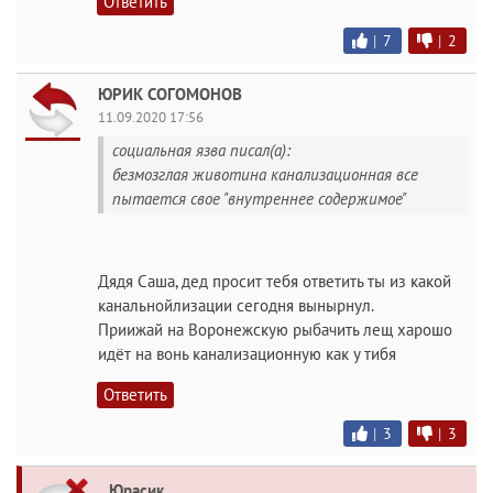
Ответить
|
7
|
2
ЮРИК СОГОМОНОВ
11.09.2020 17:56
социальная язва писал(а):
безмозглая животина канализационная все
пытается свое "внутреннее содержимое"
Дядя Саша, дед просит тебя ответить ты из какой
канальнойлизации сегодня вынырнул.
Приижай на Воронежскую рыбачить лещ харошо
идёт на вонь канализационную как у тибя
Ответить
|
3
|
3
Юрасик