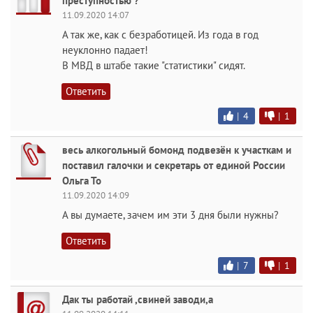
преступностью ?
11.09.2020 14:07
А так же, как с безработицей. Из года в год
неуклонно падает!
В МВД в штабе такие "статистики" сидят.
Ответить
|
4
|
1
весь алкогольный бомонд подвезён к участкам и
поставил галочки и секретарь от единой России
Ольга То
11.09.2020 14:09
А вы думаете, зачем им эти 3 дня были нужны?
Ответить
|
7
|
1
Дак ты работай ,свиней заводи,а