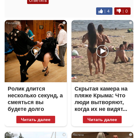
Ответить
|
4
|
0
i
i
Ролик длится
Скрытая камера на
несколько секунд, а
пляже Крыма: Что
смеяться вы
люди вытворяют,
будете долго
когда их не видят...
Читать далее
Читать далее
i
i