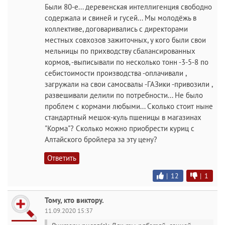
Были 80-е... деревенская интеллигенция свободно
содержала и свиней и гусей... Мы молодёжь в
коллективе, договаривались с директорами
местных совхозов зажиточных, у кого были свои
мельницы по прихводству сбалансированных
кормов, -выписывали по несколько тонн -3-5-8 по
себистоимости производства -оплачивали ,
загружали на свои самосвалы -ГАЗики -привозили ,
развешивали делили по потребности... Не было
проблем с кормами любыми... Сколько стоит ныне
стандартный мешок-куль пшеницы в магазинах
"Корма"? Сколько можно приобрести куриц с
Алтайского бройлера за эту цену?
Ответить
|
12
|
1
Тому, кто виктору.
11.09.2020 15:37