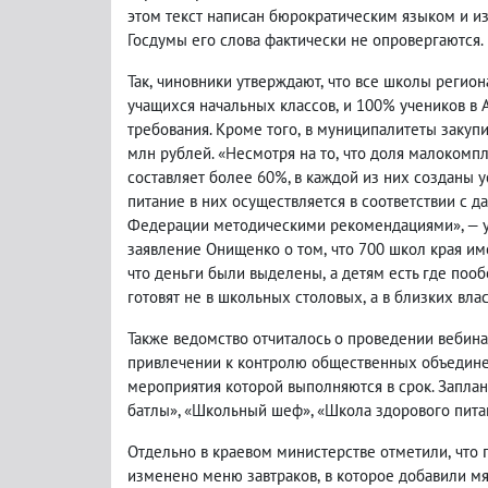
этом текст написан бюрократическим языком и из
Госдумы его слова фактически не опровергаются.
Так
,
чиновники утверждают
,
что все школы регион
учащихся начальных классов
,
и 100% учеников в 
требования. Кроме того
,
в муниципалитеты закуп
млн рублей. «Несмотря на то
,
что доля малокомп
составляет более 60%, в каждой из них созданы 
питание в них осуществляется в соответствии с
Федерации методическими рекомендациями», — у
заявление Онищенко о том
,
что 700 школ края и
что деньги были выделены
,
а детям есть где пооб
готовят не в школьных столовых
,
а в близких вла
Также ведомство отчиталось о проведении вебина
привлечении к контролю общественных объединен
мероприятия которой выполняются в срок. Запл
батлы», «Школьный шеф», «Школа здорового питани
Отдельно в краевом министерстве отметили
,
что 
изменено меню завтраков
,
в которое добавили м