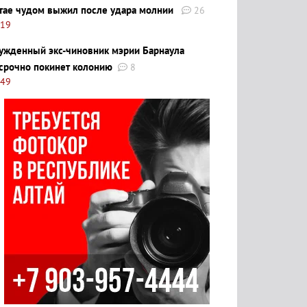
тае чудом выжил после удара молнии
26
:19
ужденный экс-чиновник мэрии Барнаула
срочно покинет колонию
8
:49