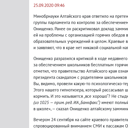
25.09.2020 09:46
Минобрнауки Алтайского края ответило на прете
группы парламента по контролю за обеспечение
Онищенко. Ранее он раскритиковал доклад замми
ей на проблемы с организацией горячих обедов 
образовательных учреждений в целом. Краевые в
и заявляют
,
что в крае нет никакой социальной на
Онищенко разразился критикой в ходе недавнего
за обеспечением школьников бесплатным горячи
отметил
,
что правительство Алтайского края озн
президента скандалом с родителями школьников 
Вы
,
видимо
,
провели какую-то психологическо-те
Этого нашего гипнотизера
,
который рассасывал ш
кормить. И это называется „все хорошо“? Не стыд
(из 1025 — прим. ред. ИА „Банкфакс“)
имеют полный 
в школе», — сказал Онищенко алтайскому заммини
Вечером 24 сентября на сайте краевого правите
спровоцированный вниманием СМИ к пассажам 