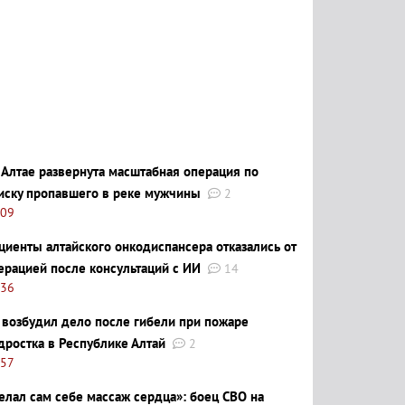
 Алтае развернута масштабная операция по
иску пропавшего в реке мужчины
2
:09
циенты алтайского онкодиспансера отказались от
ерацией после консультаций с ИИ
14
:36
 возбудил дело после гибели при пожаре
дростка в Республике Алтай
2
:57
елал сам себе массаж сердца»: боец СВО на