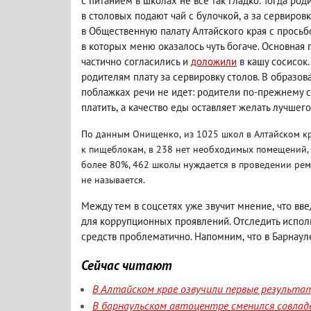
с питанием в школах не все так гладко. Тогда ро
в столовых подают чай с булочкой
,
а за сервировк
в Общественную палату Алтайского края с просьб
в которых меню оказалось чуть богаче. Основная 
частично согласились и
доложили
в кашу сосисок
родителям плату за сервировку столов. В образо
поблажках речи не идет: родители по-прежнему 
платить
,
а качество еды оставляет желать лучшего
По данным Онищенко
,
из 1025 школ в Алтайском к
к пищеблокам
,
в 238 нет необходимых помещений
,
более 80%, 462 школы нуждается в проведении ре
не называется.
Между тем в соцсетях уже звучит мнение
,
что вв
для коррупционных проявлений. Отследить испо
средств проблематично. Напомним
,
что в Барнау
Сейчас читают
В Алтайском крае озвучили первые результа
В барнаульском автоцентре сменился совлад