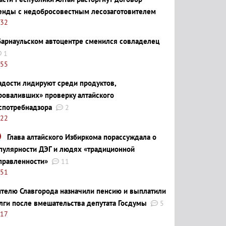
енды с недобросовестным лесозаготовителем
:32
барнаульском автоцентре сменился совладелец
1
:55
адости лидируют среди продуктов,
роваливших» проверку алтайского
спотребнадзора
2
:22
Глава алтайского Избиркома порассуждала о
пулярности ДЭГ и людях «традиционной
правленности»
11
:51
телю Славгорода назначили пенсию и выплатили
лги после вмешательства депутата Госдумы
5
:17