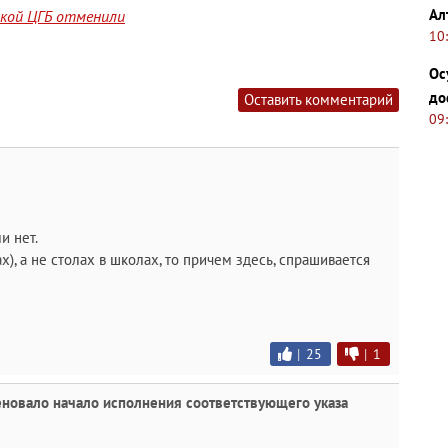
Ал
йской ЦГБ отменили
10
Ос
до
Оставить комментарий
09
и нет.
ах), а не столах в школах, то причем здесь, спрашивается
|
25
|
1
еновало начало исполнения соответствующего указа