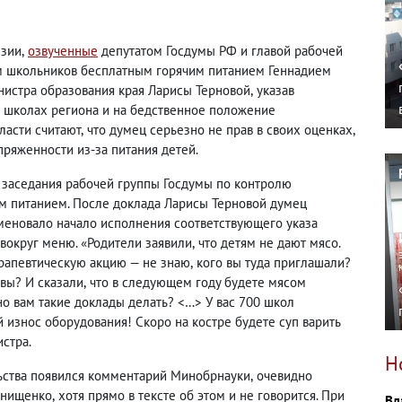
нзии
,
озвученные
депутатом Госдумы РФ и главой рабочей
м школьников бесплатным горячим питанием Геннадием
нистра образования края Ларисы Терновой
,
указав
в школах региона и на бедственное положение
ласти считают
,
что думец серьезно не прав в своих оценках
,
пряженности из-за питания детей.
 заседания рабочей группы Госдумы по контролю
м питанием. После доклада Ларисы Терновой думец
аменовало начало исполнения соответствующего указа
вокруг меню. «Родители заявили
,
что детям не дают мясо.
рапевтическую акцию — не знаю
,
кого вы туда приглашали?
вы? И сказали
,
что в следующем году будете мясом
но вам такие доклады делать? <…> У вас 700 школ
износ оборудования! Скоро на костре будете суп варить
стра.
Н
льства появился комментарий Минобрнауки
,
очевидно
Онищенко
,
хотя прямо в тексте об этом и не говорится. При
Вл