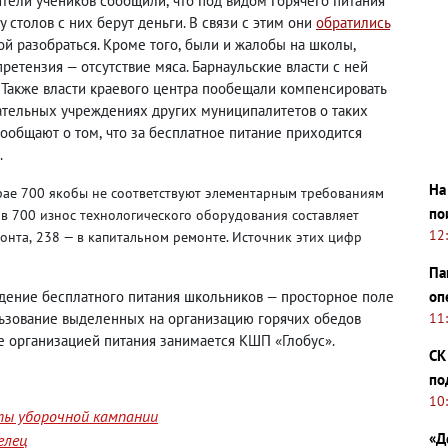
дители учеников сообщили
,
что под видом горячего питания
у столов с них берут деньги. В связи с этим они
обратились
ой разобраться. Кроме того
,
были и жалобы на школы
,
претензия — отсутствие мяса. Барнаульские власти с ней
. Также власти краевого центра пообещали компенсировать
вательных учреждениях других муниципалитетов о таких
сообщают о том
,
что за бесплатное питание приходится
.
На
рае 700 якобы не соответствуют элементарным требованиям
по
в 700 износ технологического оборудования составляет
12
монта
,
238 — в капитальном ремонте. Источник этих цифр
Па
оп
едение бесплатного питания школьников — просторное поле
11
льзование выделенных на организацию горячих обедов
ле организацией питания занимается КШП «Глобус».
СК
по
10
ты уборочной кампании
«Д
елец