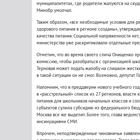
муниципалитетах
,
где родители жалуются на скуд
Минобр умолчал.
Таким образом
,
«все необходимые условия для ре
здорового питания в регионе созданы», утвержда
качества питания. Социальной напряженности нет
,
министерства уже раскритиковали отдельные пре
Отметим
,
что во время своего спича Онищенко п
комиссию
,
чтобы разобраться с организацией шко
Терновая может подать жалобу на слишком жестк
в такой ситуации он не смог. Возможно
,
депутат Г
Напомним
,
что в преддверии нового учебного го
в «расстрельный» список из 27 регионов
,
власти 
питания для школьников начальных классов и соо
субъектов сулила субсидию из федерального бю
Москва все же выделит. Более того
,
глава ведомс
инсинуациями СМИ.
Впрочем
,
неподтвержденные чиновничьи заявле