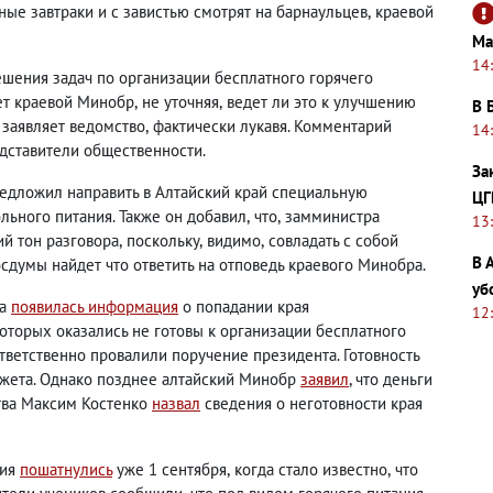
ные завтраки и с завистью смотрят на барнаульцев
,
краевой
Ма
14
шения задач по организации бесплатного горячего
ет краевой Минобр
,
не уточняя
,
ведет ли это к улучшению
В 
заявляет ведомство
,
фактически лукавя. Комментарий
14
дставители общественности.
За
редложил направить в Алтайский край специальную
ЦГ
льного питания. Также он добавил
,
что
,
замминистра
13
ий тон разговора
,
поскольку
,
видимо
,
совладать с собой
В 
осдумы найдет что ответить на отповедь краевого Минобра.
уб
да
появилась информация
о попадании края
12
которых оказались не готовы к организации бесплатного
тветственно провалили поручение президента. Готовность
джета. Однако позднее алтайский Минобр
заявил
, что деньги
тва Максим Костенко
назвал
сведения о неготовности края
ния
пошатнулись
уже 1 сентября
,
когда стало известно
,
что