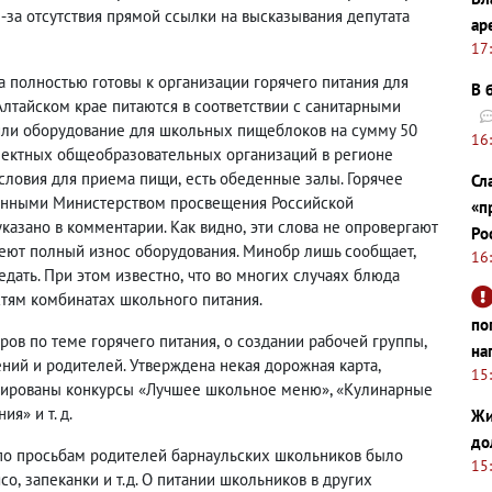
-за отсутствия прямой ссылки на высказывания депутата
ар
17
а полностью готовы к организации горячего питания для
В 
Алтайском крае питаются в соответствии с санитарными
или оборудование для школьных пищеблоков на сумму 50
16
лектных общеобразовательных организаций в регионе
условия для приема пищи
,
есть обеденные залы. Горячее
Сл
 данными Министерством просвещения Российской
«п
казано в комментарии. Как видно
,
эти слова не опровергают
Ро
меют полный износ оборудования. Минобр лишь сообщает
,
16
едать. При этом известно
,
что во многих случаях блюда
стям комбинатах школьного питания.
по
ров по теме горячего питания
,
о создании рабочей группы
,
на
ий и родителей. Утверждена некая дорожная карта
,
15
анированы конкурсы «Лучшее школьное меню», «Кулинарные
я» и т. д.
Жи
до
по просьбам родителей барнаульских школьников было
15
ясо
,
запеканки и т.д. О питании школьников в других