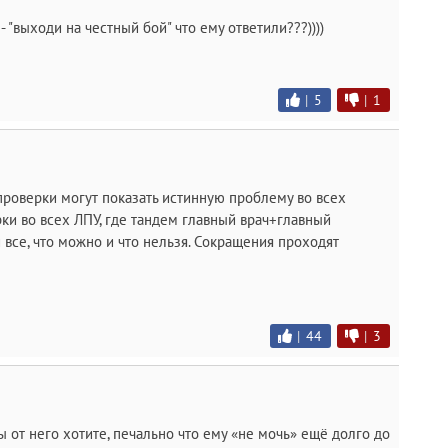
"выходи на честный бой" что ему ответили???))))
|
5
|
1
проверки могут показать истинную проблему во всех
ки во всех ЛПУ, где тандем главный врач+главный
все, что можно и что нельзя. Сокращения проходят
|
44
|
3
вы от него хотите, печально что ему «не мочь» ещё долго до