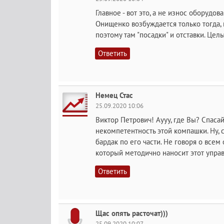
Главное - вот это, а не износ оборудова
Онищенко возбуждается только тогда, 
поэтому там "посадки" и отставки. Цел
Ответить
Немец Стас
25.09.2020 10:06
Виктор Петрович! Аууу, где Вы? Спаса
некомпетентность этой компашки. Ну,
бардак по его части. Не говоря о все
который методично наносит этот упра
Ответить
Щас опять расточат)))
25.09.2020 10:07