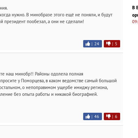
В 
ния.
когда нужно. В минобразе этого ещё не поняли, и будут
ор
ый президент пообезал, а они не сделали!
09
|
24
|
5
йте наш минобр!! Районы одолела полная
 спросите у Поморцева, в каком ведомстве самый большой
м остальном, о непоправимом ущербе имиджу региона,
вление без опыта работы и никакой биографией.
|
46
|
6