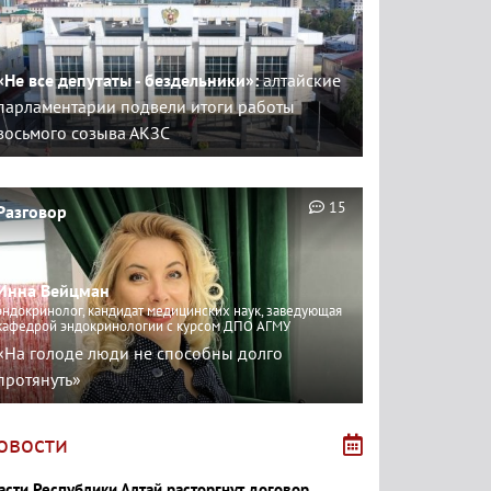
«Не все депутаты - бездельники»:
алтайские
парламентарии подвели итоги работы
восьмого созыва АКЗС
15
Разговор
Инна Вейцман
эндокринолог, кандидат медицинских наук, заведующая
кафедрой эндокринологии с курсом ДПО АГМУ
«На голоде люди не способны долго
протянуть»
овости
асти Республики Алтай расторгнут договор