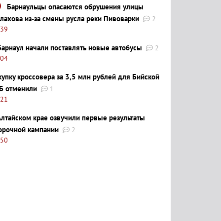
Барнаульцы опасаются обрушения улицы
лахова из-за смены русла реки Пивоварки
2
:39
Барнаул начали поставлять новые автобусы
2
:04
купку кроссовера за 3,5 млн рублей для Бийской
Б отменили
1
:21
Алтайском крае озвучили первые результаты
орочной кампании
2
:50