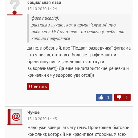
социальная язва
15.10.2020 14:24
фиге писал(а):
расскажи лучше , как в армии "служил" про
подвиги в ГРУ ну и так ...по мелочи у тебя это
хорошо получается
да не, любезный, про "Подвиг разведчика" фигвама
это я писал, он то все больше графоманит и
бредятину пишет, аж челюсть от скуки
выворачивает)) Да еще милитаристские речевки и
кричалки ему здорово удаются!))
Ответить
|
1
|
3
Чучхе
15.10.2020 14:45
Надо уже завершать эту тему. Произошел бытовой
конфликт, который не красит все стороны. У всех