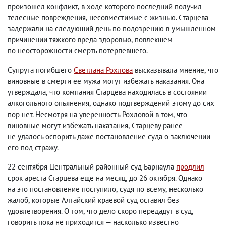
произошел конфликт
,
в ходе которого последний получил
телесные повреждения
,
несовместимые с жизнью. Старцева
задержали на следующий день по подозрению в умышленном
причинении тяжкого вреда здоровью
,
повлекшем
по неосторожности смерть потерпевшего.
Супруга погибшего
Светлана Рохлова
высказывала мнение
,
что
виновные в смерти ее мужа могут избежать наказания. Она
утверждала
,
что компания Старцева находилась в состоянии
алкогольного опьянения
,
однако подтверждений этому до сих
пор нет. Несмотря на уверенность Рохловой в том
,
что
виновные могут избежать наказания
,
Старцеву ранее
не удалось оспорить даже постановление суда о заключении
его под стражу.
22 сентября Центральный районный суд Барнаула
продлил
срок ареста Старцева еще на месяц
,
до 26 октября. Однако
на это постановление поступило
,
судя по всему
,
несколько
жалоб
,
которые Алтайский краевой суд оставил без
удовлетворения. О том
,
что дело скоро передадут в суд
,
говорить пока не приходится — насколько известно