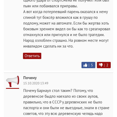
одного удара от спортсмена не получил! Или был
пьян или побаивался приправы.
А вот когда потерпевший парень оказался к нему
спиной тут боксёр вложился как в грушу по
подлому, может на автомате. Если бы жертва хоть
боковым зрением видел он бы как то среагировал
отмахнулся или пригнулся и не было трагедии.
Народ озлоблен страшно. На ровном месте могут
инвалидом сделать ни за что.
Ответить
|
5
|
2
Почему
15.10.2020 13:49
Почему Барнаул стол таким? Потому, что
деревенсое быдло наехало из своих аулов,
правильно, что в СССР у деревенских не было
паспорта и они были не выездные, знали в стране
советов, что эту всю деревенскую челядь надо