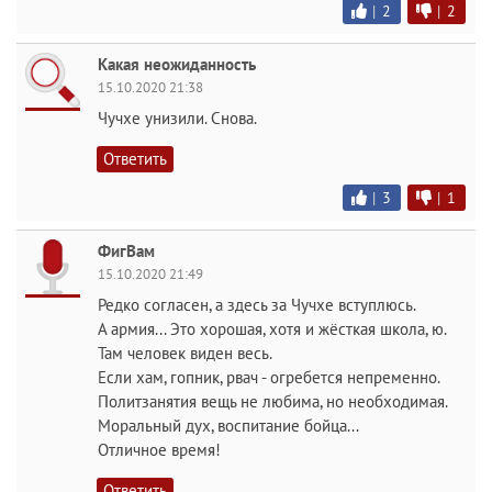
|
2
|
2
Какая неожиданность
15.10.2020 21:38
Чучхе унизили. Снова.
Ответить
|
3
|
1
ФигВам
15.10.2020 21:49
Редко согласен, а здесь за Чучхе вступлюсь.
А армия... Это хорошая, хотя и жёсткая школа, ю.
Там человек виден весь.
Если хам, гопник, рвач - огребется непременно.
Политзанятия вещь не любима, но необходимая.
Моральный дух, воспитание бойца...
Отличное время!
Ответить