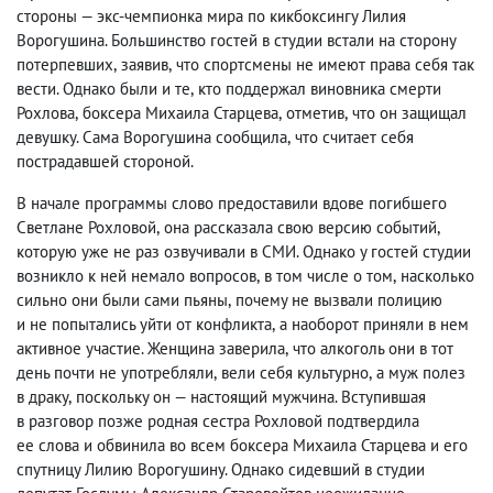
стороны — экс-чемпионка мира по кикбоксингу Лилия
Ворогушина. Большинство гостей в студии встали на сторону
потерпевших
,
заявив
,
что спортсмены не имеют права себя так
вести. Однако были и те
,
кто поддержал виновника смерти
Рохлова
,
боксера Михаила Старцева
,
отметив
,
что он защищал
девушку. Сама Ворогушина сообщила
,
что считает себя
пострадавшей стороной.
В начале программы слово предоставили вдове погибшего
Светлане Рохловой
,
она рассказала свою версию событий
,
которую уже не раз озвучивали в СМИ. Однако у гостей студии
возникло к ней немало вопросов
,
в том числе о том
,
насколько
сильно они были сами пьяны
,
почему не вызвали полицию
и не попытались уйти от конфликта
,
а наоборот приняли в нем
активное участие. Женщина заверила
,
что алкоголь они в тот
день почти не употребляли
,
вели себя культурно
,
а муж полез
в драку
,
поскольку он — настоящий мужчина. Вступившая
в разговор позже родная сестра Рохловой подтвердила
ее слова и обвинила во всем боксера Михаила Старцева и его
спутницу Лилию Ворогушину. Однако сидевший в студии