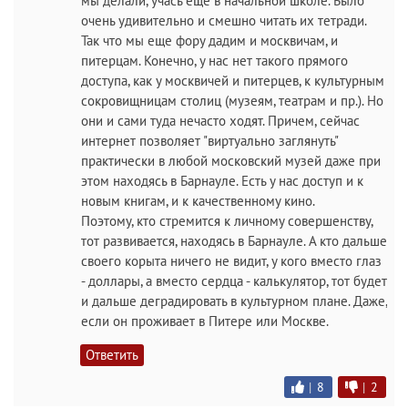
мы делали, учась еще в начальной школе. Было
очень удивительно и смешно читать их тетради.
Так что мы еще фору дадим и москвичам, и
питерцам. Конечно, у нас нет такого прямого
доступа, как у москвичей и питерцев, к культурным
сокровищницам столиц (музеям, театрам и пр.). Но
они и сами туда нечасто ходят. Причем, сейчас
интернет позволяет "виртуально заглянуть"
практически в любой московский музей даже при
этом находясь в Барнауле. Есть у нас доступ и к
новым книгам, и к качественному кино.
Поэтому, кто стремится к личному совершенству,
тот развивается, находясь в Барнауле. А кто дальше
своего корыта ничего не видит, у кого вместо глаз
- доллары, а вместо сердца - калькулятор, тот будет
и дальше деградировать в культурном плане. Даже,
если он проживает в Питере или Москве.
Ответить
|
8
|
2