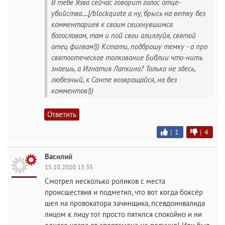
В тебе Язва сейчас говорит голос отце-
убийства....[/blockquote а ну, брысь на ветку без
комментариев к своим свихнувшимся
богословам, там и пой свои алиллуйя, святой
отец фигвам!)) Кстати, подброшу темку - а про
святоотеческое толкование Библии что-нить
знаешь, а Игнатия Лапкина? Только не здесь,
любезный, к Санте возвращайся, на без
комментов!))
Ответить
|
1
|
4
Василий
15.10.2020 13:35
Смотрел несколько роликов с места
происшествия и подметил, что вот когда боксёр
шел на провокатора зачинщика, псевдоинвалида
лицом к лицу тот просто пятился спокойно и ни