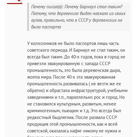
Почему писал(а): Почему Барнаул стол таким?
Потому, что деревенсое быдло наехало из своих
аулов, правильно, что в СССР у деревенских не
было паспорта
У колхозников не было паспортов лишь часть
советского периода. И Барнаул не стал таким, он
всегда был таким. До 40-х годов, пока в город не
привезли эвакуированную с запада СССР
промышленность, это была деревенская дыра,
жоппа мира. После 40-х эта эвакуированная
промышленность развивалась ( не везти же ее
обратно) и обрастала инфраструктурой, учебными
заведениями и т.п., параллельно рос и город. Но
не становился культурным, развитым, менее
криминогенным, пьющим и т.д. Это всегда был
редкостный быдлятник. После развала СССР
продукция этой промышленности, как и всей
советской, оказалась нафиг никому не нужна и