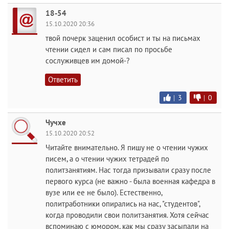
18-54
15.10.2020 20:36
твой почерк заценил особист и ты на письмах
чтении сидел и сам писал по просьбе
сослуживцев им домой-?
Ответить
|
3
|
0
Чучхе
15.10.2020 20:52
Читайте внимательно. Я пишу не о чтении чужих
писем, а о чтении чужих тетрадей по
политзанятиям. Нас тогда призывали сразу после
первого курса (не важно - была военная кафедра в
вузе или ее не было). Естественно,
политработники опирались на нас, "студентов",
когда проводили свои политзанятия. Хотя сейчас
вспоминаю с юмором, как мы сразу засыпали на