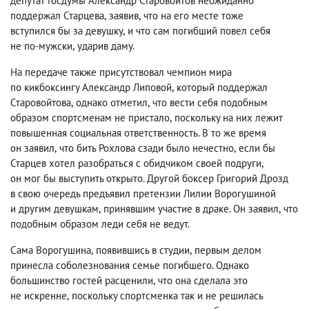
депутат Госдумы Александр Старовойтов неожиданно
поддержал Старцева
,
заявив
,
что на его месте тоже
вступился бы за девушку
,
и что сам погибший повел себя
не по-мужски
,
ударив даму.
На передаче также присутствовал чемпион мира
по кикбоксингу Александр Липовой
,
который поддержал
Старовойтова
,
однако отметил
,
что вести себя подобным
образом спортсменам не пристало
,
поскольку на них лежит
повышенная социальная ответственность. В то же время
он заявил
,
что бить Рохлова сзади было нечестно
,
если бы
Старцев хотел разобраться с обидчиком своей подруги
,
он мог бы выступить открыто. Другой боксер Григорий Дрозд
в свою очередь предъявил претензии Лилии Ворогушиной
и другим девушкам
,
принявшим участие в драке. Он заявил
,
что
подобным образом леди себя не ведут.
Сама Ворогушина
,
появившись в студии
,
первым делом
принесла соболезнования семье погибшего. Однако
большинство гостей расценили
,
что она сделала это
не искренне
,
поскольку спортсменка так и не решилась