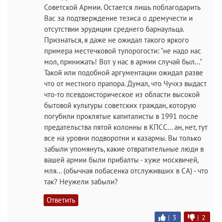
Советской Армии. Остается лишь поблагодарить
Вас за подтверждение тезиса о дремучести и
отсутствии эрудиции среднего барнаульца.
Признаться, я даже не ожидал такого яркого
примера местечковой тупорогости: "не надо нас
мол, принижать! Вот у нас в армии случай был..."
Такой или подобной аргументации ожидал разве
что от местного прапора. Думал, что Чучхэ выдаст
что-то псевдоисторическое из области высокой
бытовой культуры советских граждан, которую
погубили проклятые капиталисты в 1991 после
предательства пятой колонны в КПСС... ан, нет, тут
все на уровни подворотни и казармы. Вы только
забыли упомянуть, какие отвратительные люди в
вашей армии были прибалты - хуже москвичей,
мля... (обычная побасенка отслуживших в СА) - что
так? Неужели забыли?
Ответить
|
3
|
2