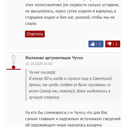
этих политзанятиях (по первости сильно уставали,
не высыпались, через сутки ходили в караулы), а
старшина ходил и бил нас указкой, чтобы мы не
спали.
Ответить
|
2
|
1
Железная аргументация Чучхэ
15.10.2020 21:02
Чучхе писал(а):
В конце 80-х, когда я служил еще в Советской
Армии, то среди солдат (а были призваны со
всего Союза) мы, пожалуй, даже выделялись в
лучшую сторону.
Ну кто бы сомневался, г-н Чучхэ, что для Вас
самым главным и надежным источником сведений
об окружающем мире оказалась казарма