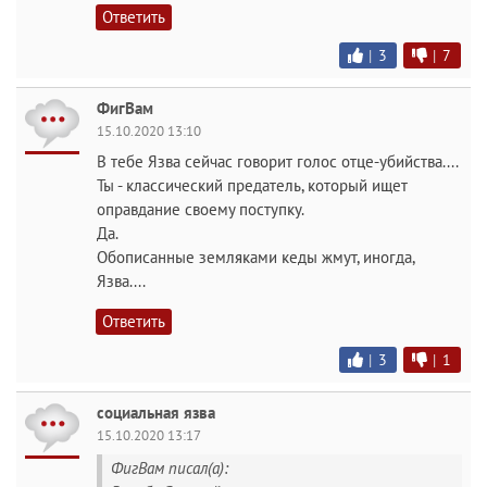
Ответить
|
3
|
7
ФигВам
15.10.2020 13:10
В тебе Язва сейчас говорит голос отце-убийства....
Ты - классический предатель, который ищет
оправдание своему поступку.
Да.
Обописанные земляками кеды жмут, иногда,
Язва....
Ответить
|
3
|
1
социальная язва
15.10.2020 13:17
ФигВам писал(а):