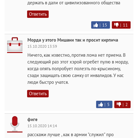
держать в дали от цивилизованного общества
Ответить
|
15
|
11
Морда у этого Мишани так и просит кирпича
15.10.2020 13:59
Ничего, как известно, против лома нет приема. В
следующий раз этот хэрой огребет пулю в морду,
когда опять попробует полезть по-крысиному,
сзади защищать свою самку от инвалидов. У нас
люди быстро учатся.
Ответить
|
5
|
2
фиге
15.10.2020 14:14
расскажи лучше , как в армии "служил" про