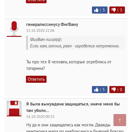
|
3
|
3
генералиссимусу ФигВаму
15.10.2020 22:06
ФигВам писал(а):
Если хам, гопник, рвач - огребется непременно.
Ты про тех 8 человек, которые огреблись от
татарина?
Ответить
|
5
|
0
Я была вынуждена защищаться, иначе меня бы
там убили...
16.10.2020 00:55
↑
Ну да и они защищались как могли. Дважды
чемпионка мира по кикбоксингу и бывший боксер