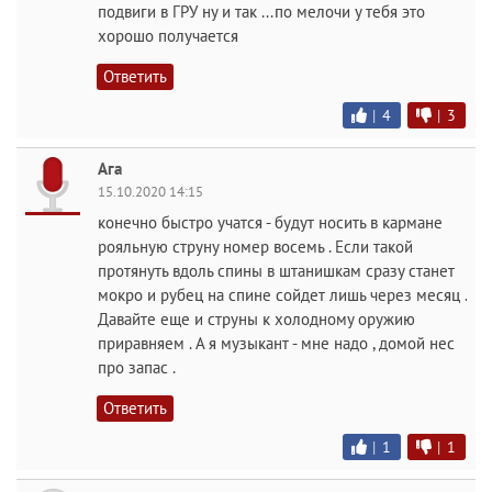
подвиги в ГРУ ну и так ...по мелочи у тебя это
хорошо получается
Ответить
|
4
|
3
Ага
15.10.2020 14:15
конечно быстро учатся - будут носить в кармане
рояльную струну номер восемь . Если такой
протянуть вдоль спины в штанишкам сразу станет
мокро и рубец на спине сойдет лишь через месяц .
Давайте еще и струны к холодному оружию
приравняем . А я музыкант - мне надо , домой нес
про запас .
Ответить
|
1
|
1