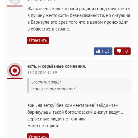
Жаль очень жаль что мой родной город опускается
в пучину жестокости безнаказанности, но ситуация
в Барнауле это срез того что в целом происходит
в обществе, в стране.
Ответить
|
13
|
0
есть. и серьёзные сомнения.
15.10.2020 12:39
гость писал(а):
а что, есть сомнения?
вон , на ветку "без комментариев" зайди - там
барнаульцы такой богословский диспут ведут...
серьезные люди, не гопники.
мама не горюй.
Ответить