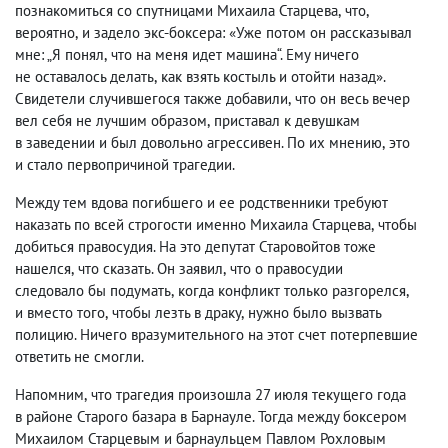
познакомиться со спутницами Михаила Старцева
,
что
,
вероятно
,
и задело экс-боксера: «Уже потом он рассказывал
мне: „Я понял
,
что на меня идет машина“. Ему ничего
не оставалось делать
,
как взять костыль и отойти назад».
Свидетели случившегося также добавили
,
что он весь вечер
вел себя не лучшим образом
,
приставал к девушкам
в заведении и был довольно агрессивен. По их мнению
,
это
и стало первопричиной трагедии.
Между тем вдова погибшего и ее родственники требуют
наказать по всей строгости именно Михаила Старцева
,
чтобы
добиться правосудия. На это депутат Старовойтов тоже
нашелся
,
что сказать. Он заявил
,
что о правосудии
следовало бы подумать
,
когда конфликт только разгорелся
,
и вместо того
,
чтобы лезть в драку
,
нужно было вызвать
полицию. Ничего вразумительного на этот счет потерпевшие
ответить не смогли.
Напомним
,
что трагедия произошла 27 июля текущего года
в районе Старого базара в Барнауле. Тогда между боксером
Михаилом Старцевым и барнаульцем Павлом Рохловым