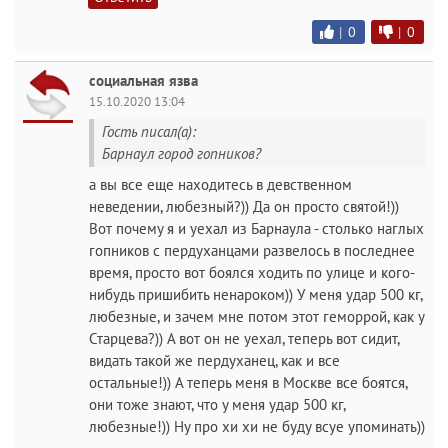
|
0
|
0
социальная язва
15.10.2020 13:04
Гость писал(а):
Барнаул город гопников?
а вы все еще находитесь в девственном
неведении, любезный?)) Да он просто святой!))
Вот почему я и уехал из Барнаула - столько наглых
гопников с пердуханцами развелось в последнее
время, просто вот боялся ходить по улице и кого-
нибудь пришибить ненароком)) У меня удар 500 кг,
любезные, и зачем мне потом этот геморрой, как у
Старцева?)) А вот он не уехал, теперь вот сидит,
видать такой же пердуханец, как и все
остальные!)) А теперь меня в Москве все боятся,
они тоже знают, что у меня удар 500 кг,
любезные!)) Ну про хи хи не буду всуе упоминать))