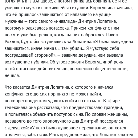
взглянуть в глаза вдове
,
а потом принялась обвинять ее и ее
умершего мужа в сложившейся ситуации. Ворогушина заявила
,
что ей пришлось защищаться от напавшего на улице
мужчины — того самого «инвалида» Дмитрия Лопатина
,
поэтому и завязалась потасовка. Причем конфликт с ним
по сути уже был решен
,
когда на них набросился Павел
Рохлов
,
будто бы вступившись за Лопатина. «Я была вынуждена
защищаться
,
иначе меня
там убили… Я чувствую себя
бы
пострадавшей стороной», — заявила девушка
,
чем вызвала
возмущение публики. Об угрозе жизни Ворогушиной речь
в той потасовке действительно
,
по мнению общественности
,
не шла.
Что касается Дмитрия Лопатина
,
с которого и начался
конфликт
,
его до сих пор никто не может найти
,
но корреспондентам удалось выйти на его мать. В эфире
телеканала она рассказала
,
что предшествовало трагедии
,
и попыталась объяснить поступок сына. По словам женщины
,
незадолго до того злополучного дня Дмитрий поссорился
с девушкой: «У него было душевное переживание
,
он хотел
отвлечься
,
забыться». Мать предположила
,
что Лопатин захотел