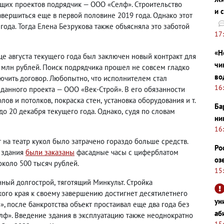
их проектов подрядчик — ООО «Селф». Строительство
и 
вершиться еще в первой половине 2019 года. Однако этот
 года. Тогда Елена Безрукова также объясняла это заботой
17
«Н
нце августа текущего года был заключен новый контракт для
чи
 млн рублей. Поиск подрядчика прошел не совсем гладко
во
ючить договор. Любопытно
,
что исполнителем стал
16
данного проекта — ООО «Век-Строй». В его обязанности
олов и потолков
,
покраска стен
,
установка оборудования и т.
Ба
до 20 декабря текущего года. Однако
,
судя по словам
ни
16
 на театр кукол было затрачено гораздо больше средств.
Ро
 здания
были заказаны
фасадные часы с циферблатом
оз
около 500 тысяч рублей.
15
енный долгострой
,
тяготящий Минкульт. Стройка
кого края к своему завершению достигнет десятилетнего
ун
», после банкротства объект простаивал еще два года без
аб
елф». Введение здания в эксплуатацию также неоднократно
15