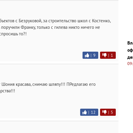
ъектов с Безруковой, за строительство школ с Костенко,
 поручили Франку, только с гилева никто ничего не
 спросишь то?!
Вл
оф
|
9
|
1
де
09
т Шония красава, снимаю шляпу!!! ПРедлагаю его
рства!!!
|
12
|
5