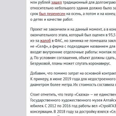
млн рублей
зашел
традиционный для долгоиграющ
относительно небольшого здания должно было за
срок
был перенесен
на осень
,
а потом и на конец
о детях и качестве работ.
Проект не закончили и на данный момент
,
а в ко
окончательного этапа
,
который был оценен в 93,5
из-за
жалоб
в ФАС
,
но заминка не помешала закл
не «Селф», а фирма с подходящим названием для 
входят внутренние отделочные работы: монтаж п
д. По условиям соглашения
,
объект должны сдать 
Безруковой
,
планы может спутать коронавирус.
Добавим
,
что помимо затрат на основной контракт
К примеру
,
в июне 2019 года для недостроенного
диаметром более метра. Их стоимость составила 
Стоит отметить
,
что театр «Сказка» — не единств
Государственного художественного музея Алтайс
юбилея. С 2012 по 2016 год работы вел «СтройГАЗ
консервации. В 2018 году за достройку взялся «С