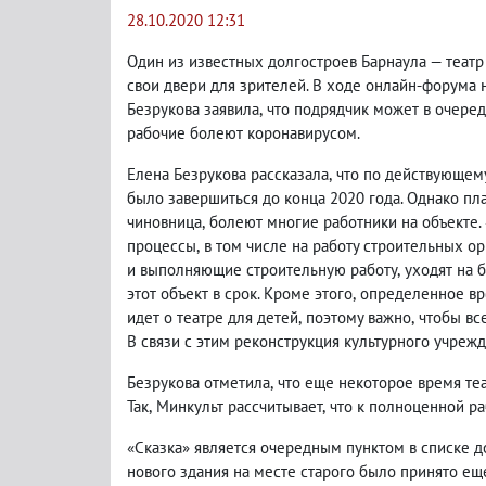
28.10.2020 12:31
Один из известных долгостроев Барнаула — театр 
свои двери для зрителей. В ходе онлайн-форума 
Безрукова заявила
,
что подрядчик может в очеред
рабочие болеют коронавирусом.
Елена Безрукова рассказала
,
что по действующему
было завершиться до конца 2020 года. Однако пл
чиновница
,
болеют многие работники на объекте.
процессы
,
в том числе на работу строительных о
и выполняющие строительную работу
,
уходят на 
этот объект в срок. Кроме этого
,
определенное вр
идет о театре для детей
,
поэтому важно
,
чтобы вс
В связи с этим реконструкция культурного учрежд
Безрукова отметила
,
что еще некоторое время теа
Так
,
Минкульт рассчитывает
,
что к полноценной ра
«Сказка» является очередным пунктом в списке д
нового здания на месте старого было принято еще 