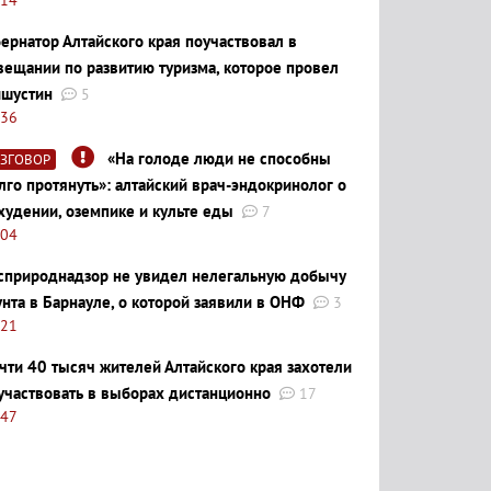
бернатор Алтайского края поучаствовал в
вещании по развитию туризма, которое провел
шустин
5
:36
«На голоде люди не способны
АЗГОВОР
лго протянуть»: алтайский врач-эндокринолог о
худении, оземпике и культе еды
7
:04
сприроднадзор не увидел нелегальную добычу
унта в Барнауле, о которой заявили в ОНФ
3
:21
чти 40 тысяч жителей Алтайского края захотели
участвовать в выборах дистанционно
17
:47