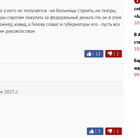
со
о у него не получается - ни больницы строить, ни театры,
«А
тиры сиротам покупать за федеральный деньги. Но он в этом
10
ример, ковид, а Гилеву слава! в губернаторы его - пусть все
ким рукожопством
В 
ст
10
|
12
|
2
Ба
жа
09
е 2025 г.
|
3
|
1