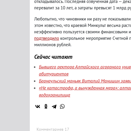
откладывалось. Последняя озвученная дата — дека
перевалит за 10 лет
,
а затраты превысят 1 млрд р
Любопытно
,
что чиновники ни разу не показывали
этом известно
,
что краевой Минкульт весьма раст
неэффективно пользуется своими финансовыми и
подтвердило
контрольное мероприятие Счетной па
миллионов рублей.
Сейчас читают
Бывшего ректора Алтайского аграрного уни
абитуриентов
Барнаульский маньяк Виталий Манишин заявил
«Не катастрофа, а вынужденная мера»: алта
водохранилища
Комментариев 17