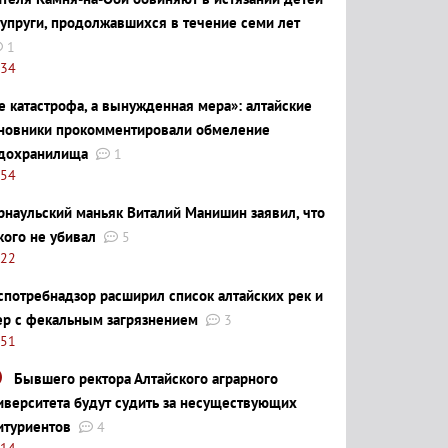
супруги, продолжавшихся в течение семи лет
1
:34
е катастрофа, а вынужденная мера»: алтайские
новники прокомментировали обмеление
дохранилища
1
:54
рнаульский маньяк Виталий Манишин заявил, что
кого не убивал
5
:22
спотребнадзор расширил список алтайских рек и
ер с фекальным загрязнением
3
:51
Бывшего ректора Алтайского аграрного
иверситета будут судить за несуществующих
итуриентов
4
:14