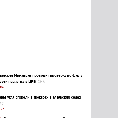
тайский Минздрав проводит проверку по факту
ерти пациента в ЦРБ
6
:06
нны угля сгорели в пожарах в алтайских селах
2
:32