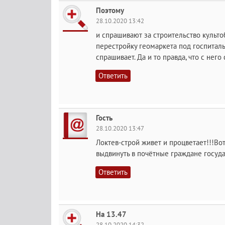
Поэтому
28.10.2020 13:42
и спрашивают за строительство культоб
перестройку геомаркета под госпиталь
спрашивает. Да и то правда, что с него
Ответить
Гость
28.10.2020 13:47
Локтев-строй живет и процветает!!!Во
выдвинуть в почётные граждане госуда
Ответить
На 13.47
28.10.2020 14:32