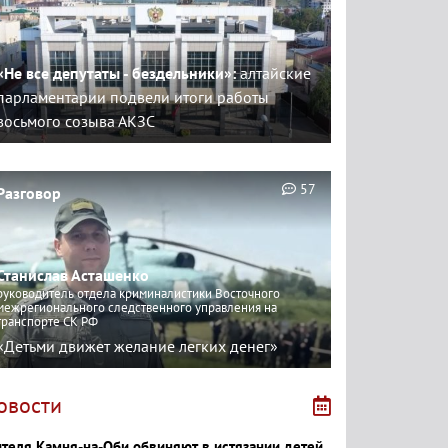
«Не все депутаты - бездельники»:
алтайские
парламентарии подвели итоги работы
восьмого созыва АКЗС
57
Разговор
Станислав Асташенко
руководитель отдела криминалистики Восточного
межрегионального следственного управления на
транспорте СК РФ
«Детьми движет желание легких денег»
овости
теля Камня-на-Оби обвиняют в истязании детей