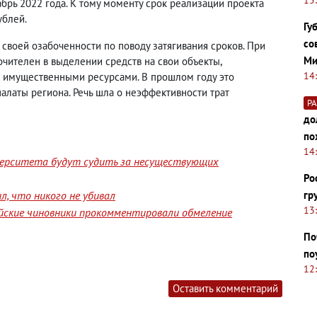
брь 2022 года. К тому моменту срок реализации проекта
ублей.
Гу
со
 своей озабоченности по поводу затягивания сроков. При
Ми
очителен в выделении средств на свои объекты
,
14
 имущественными ресурсами. В прошлом году это
латы региона. Речь шла о неэффективности трат
Р
до
по
14
верситета будут судить за несуществующих
Ро
гр
, что никого не убивал
13
йские чиновники прокомментировали обмеление
По
по
12
Оставить комментарий