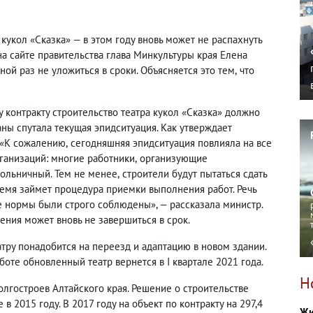
кукол «Сказка» — в этом году вновь может не распахнуть
на сайте правительства глава Минкультуры края Елена
ной раз не уложиться в сроки. Объясняется это тем
,
что
 контракту строительство театра кукол «Сказка» должно
аны спутала текущая эпидситуация. Как утверждает
 «К сожалению
,
сегодняшняя эпидситуация повлияла на все
рганизаций: многие работники
,
организующие
больничный. Тем не менее
,
строители будут пытаться сдать
емя займет процедура приемки выполнения работ. Речь
е нормы были строго соблюдены», — рассказала министр.
ения может вновь не завершиться в срок.
тру понадобится на переезд и адаптацию в новом здании.
боте обновленный театр вернется в I квартале 2021 года.
Н
олгостроев Алтайского края. Решение о строительстве
в 2015 году. В 2017 году на объект по контракту на 297,4
Жи