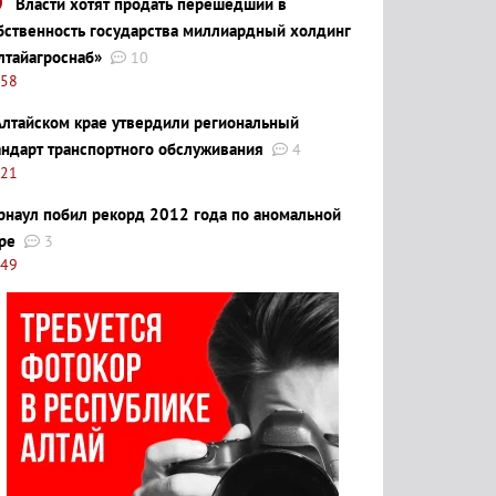
Власти хотят продать перешедший в
бственность государства миллиардный холдинг
лтайагроснаб»
10
:58
Алтайском крае утвердили региональный
андарт транспортного обслуживания
4
:21
рнаул побил рекорд 2012 года по аномальной
ре
3
:49