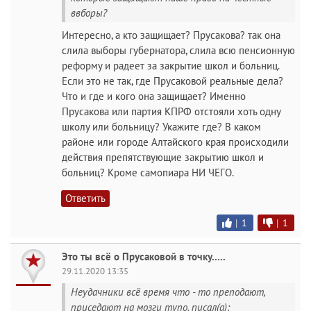
ввборы?
Интересно, а кто защищает? Прусакова? так она
слила выборы губернатора, слила всю пенсионную
реформу и радеет за закрытие школ и больниц.
Если это не так, где Прусаковой реальные дела?
Что и где и кого она защищает? Именно
Прусакова или партия КПРФ отстояли хоть одну
школу или больницу? Укажите где? В каком
районе или городе Алтайского края происходили
действия препятствующие закрытию школ и
больниц? Кроме самопиара НИ ЧЕГО.
Ответить
|
1
|
1
Это ты всё о Прусаковой в точку.....
29.11.2020 13:35
Неудачники всё время что - то преподают,
приседают на мозги тупо. писал(а):