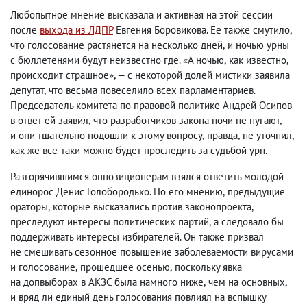
Любопытное мнение высказала и активная на этой сессии
после
выхода из ЛДПР
Евгения Боровикова. Ее также смутило
,
что голосование растянется на несколько дней
,
и ночью урны
с бюллетенями будут неизвестно где. «А ночью
,
как известно
,
происходит страшное», — с некоторой долей мистики заявила
депутат
,
что весьма повеселило всех парламентариев.
Председатель комитета по правовой политике Андрей Осипов
в ответ ей заявил
,
что разработчиков закона ночи не пугают
,
и они тщательно подошли к этому вопросу
,
правда
,
не уточнил
,
как же все-таки можно будет проследить за судьбой урн.
Разгорячившимся оппозиционерам взялся ответить молодой
единорос Денис Голобородько. По его мнению
,
предыдущие
ораторы
,
которые высказались против законопроекта
,
преследуют интересы политических партий
,
а следовало бы
поддерживать интересы избирателей. Он также призвал
не смешивать сезонное повышение заболеваемости вирусами
и голосование
,
прошедшее осенью
,
поскольку явка
на допвыборах в АКЗС была намного ниже
,
чем на основных
,
и вряд ли единый день голосования повлиял на вспышку