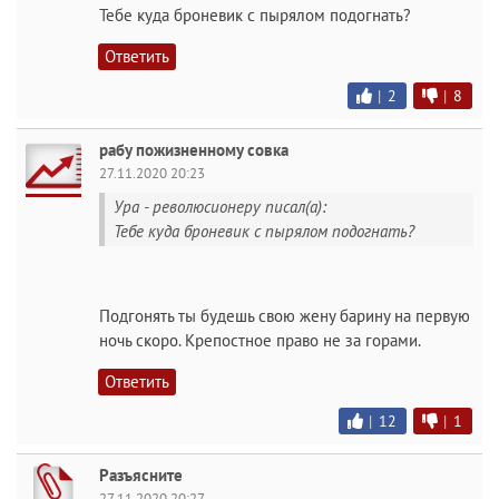
Тебе куда броневик с пырялом подогнать?
Ответить
|
2
|
8
рабу пожизненному совка
27.11.2020 20:23
Ура - революсионеру писал(а):
Тебе куда броневик с пырялом подогнать?
Подгонять ты будешь свою жену барину на первую
ночь скоро. Крепостное право не за горами.
Ответить
|
12
|
1
Разъясните
27.11.2020 20:27