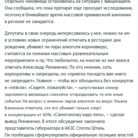
Отдельно чиновница остановилась на ситуации с вакцинацией.
Она сообщила
,
что пока препарат еще проходит исследования
,
поэтому в ближайшее время массовой прививочной кампании
в регионе не ожидается.
Депутаты в свою очередь интересовались у нее
,
можно ли им
в условиях новых ограничений отмечать в ресторане дни
рождения
,
убивают ли пары алкоголя коронавирус
,
считаются ли поминки массовым развлекательным
мероприятием и пр. Что любопытно
,
на многие из них взялся
отвечать Александр Романенко. По его мнению
,
хоть
корпоративы и запрещены
,
но
приятно посидеть вам никто
«
не запрещает
. Главное — чтобы все обходилось без концертов
»
и
плясок
.
Сидите
,
пожалуйста
«
»
«
», — напутствовал спикер
парламента желающих спокойно отпраздновать те или иные
события. На вопрос о влиянии паров алкоголя на вирус Ульяна
Калинина ответила
,
что его убивает только спирт
Самогоночку надо пить
, — сделал
в концентрации от 60%. «
»
вывод Романенко. В итоге обсуждение закончила
представитель губернатора в АКЗС Стелла Штань.
Он пообещала сформулировать официальную позицию властей