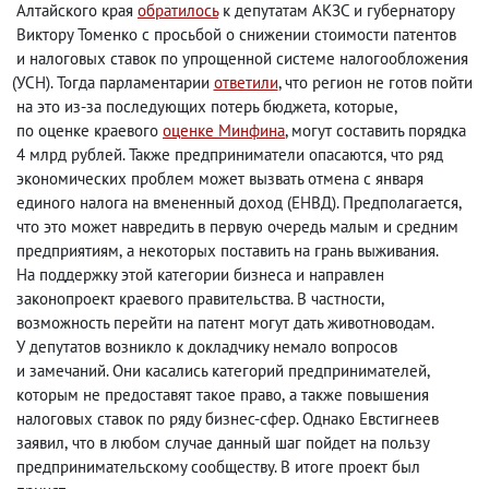
Алтайского края
обратилось
к депутатам АКЗС и губернатору
Виктору Томенко с просьбой о снижении стоимости патентов
и налоговых ставок по упрощенной системе налогообложения
(
УСН). Тогда парламентарии
ответили
, что регион не готов пойти
на это из-за последующих потерь бюджета
,
которые
,
по оценке краевого
оценке Минфина
, могут составить порядка
4 млрд рублей. Также предприниматели опасаются
,
что ряд
экономических проблем может вызвать отмена с января
единого налога на вмененный доход
(
ЕНВД). Предполагается
,
что это может навредить в первую очередь малым и средним
предприятиям
,
а некоторых поставить на грань выживания.
На поддержку этой категории бизнеса и направлен
законопроект краевого правительства. В частности
,
возможность перейти на патент могут дать животноводам.
У депутатов возникло к докладчику немало вопросов
и замечаний. Они касались категорий предпринимателей
,
которым не предоставят такое право
,
а также повышения
налоговых ставок по ряду бизнес-сфер. Однако Евстигнеев
заявил
,
что в любом случае данный шаг пойдет на пользу
предпринимательскому сообществу. В итоге проект был