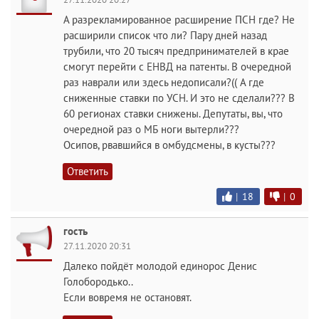
А разрекламированное расширение ПСН где? Не
расширили список что ли? Пару дней назад
трубили, что 20 тысяч предпринимателей в крае
смогут перейти с ЕНВД на патенты. В очередной
раз наврали или здесь недописали?(( А где
сниженные ставки по УСН. И это не сделали??? В
60 регионах ставки снижены. Депутаты, вы, что
очередной раз о МБ ноги вытерли???
Осипов, рвавшийся в омбудсмены, в кусты???
Ответить
|
18
|
0
гость
27.11.2020 20:31
Далеко пойдёт молодой единорос Денис
Голобородько..
Если вовремя не остановят.