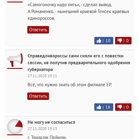
«Самогоночку надо пить», - сделал вывод.
А Романенко. - нынешний краевой Генсек краевых
единороссов.
Ответить
|
10
|
0
Справедливороссы сами сняли его с повестки
сессии, не получив предварительного одобрения
губернатора
27.11.2020 19:11
Всё, что нужно знать об этом филиале ЕР.
Ответить
|
16
|
0
Не могу не согласиться
27.11.2020 19:13
с Томасом Пейном.