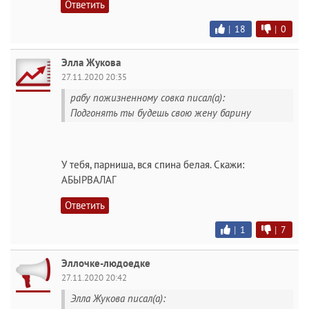
Ответить
|
18
|
0
Элла Жукова
27.11.2020 20:35
рабу пожизненному совка писал(а):
Подгонять ты будешь свою жену барину
У тебя, парниша, вся спина белая. Скажи:
АБЫРВАЛАГ
Ответить
|
1
|
7
Эллочке-людоедке
27.11.2020 20:42
Элла Жукова писал(а):