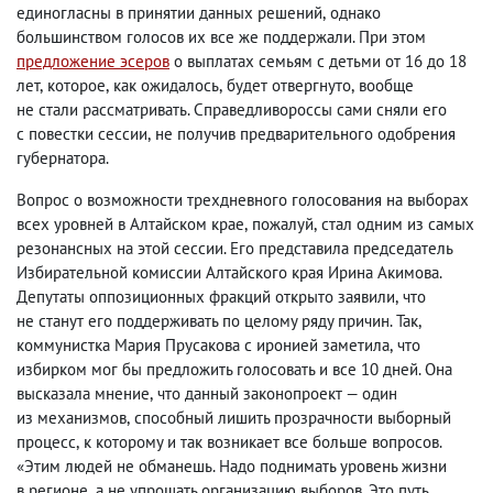
единогласны в принятии данных решений
,
однако
большинством голосов их все же поддержали. При этом
предложение эсеров
о выплатах семьям с детьми от 16 до 18
лет
,
которое
,
как ожидалось
,
будет отвергнуто
,
вообще
не стали рассматривать. Справедливороссы сами сняли его
с повестки сессии
,
не получив предварительного одобрения
губернатора.
Вопрос о возможности трехдневного голосования на выборах
всех уровней в Алтайском крае
,
пожалуй
,
стал одним из самых
резонансных на этой сессии. Его представила председатель
Избирательной комиссии Алтайского края Ирина Акимова.
Депутаты оппозиционных фракций открыто заявили
,
что
не станут его поддерживать по целому ряду причин. Так
,
коммунистка Мария Прусакова с иронией заметила
,
что
избирком мог бы предложить голосовать и все 10 дней. Она
высказала мнение
,
что данный законопроект — один
из механизмов
,
способный лишить прозрачности выборный
процесс
,
к которому и так возникает все больше вопросов.
«Этим людей не обманешь. Надо поднимать уровень жизни
в регионе
,
а не упрощать организацию выборов. Это путь