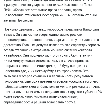
к разрушению государственности <…> Как говорил Томас
Пейн: «Когда все остальные права попраны
,
право
на восстание становится бесспорным», — многозначительно
заявила Прусакова.
Позицию фракции справедливороссов представил Владислав
Вакаев. Он заявил
,
что эсеры единогласно решили
не поддерживать законопроект
,
и аргументов у них для этого
достаточно. Главным депутат назвал то
,
что справедливороссы
всегда старались выстраивать мощную систему контроля
на выборах. Они подчеркнул
,
что от урны с бюллетенями
ни на минуту нельзя отводить глаз
,
а в случае принятия
поправок ящики в течение трех дней буду находиться
непонятно где
,
и их некому будет контролировать. Это
вызывает у эсеров сомнения в легитимности результатов
голосования. Еще одна претензия эсеров коснулась того
,
что
наблюдателями смогут быть только жители региона
,
а значит
,
пригласить независимых специалистов из другого субъекта РФ
будет невозможно. Учитывая вышеизложенное
,
справедливороссы решили голосовать против.