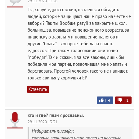
29.11.2020 11:36
Ты, холуй едроссовскиц, пытаешься обгадить
людей, которые защищают наше право на честные
ввборы? Так ты Вообще ратуй за закрытие школ,
больниц, за. повышение пенсионного возраста, за
нищенскую заоплату и поввшение налогов и
другие "блага"… коьорые тебе дала власть
едроссов. При таком голосовании они точно
"победят". Так и скажи, я за все законы, лишь бы
победила моя партия, позволившая мне хапать и
барствовать. Простой человек такого не напишет,
только свинья у кормушки ЕР
Ответить
|
4
|
1
кто и где? плач ярославны.
29.11.2020 13:31
Избиратель писал(а):
которые защищают наше право на честные