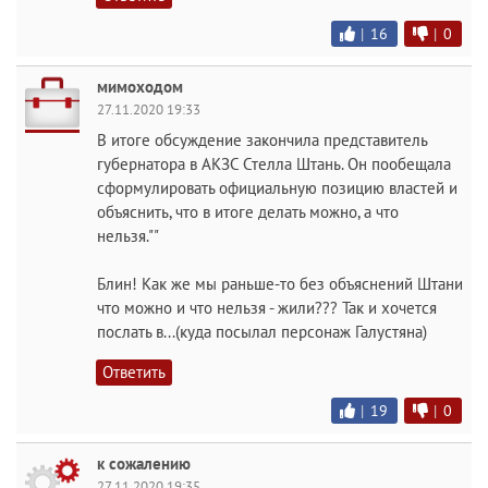
|
16
|
0
мимоходом
27.11.2020 19:33
В итоге обсуждение закончила представитель
губернатора в АКЗС Стелла Штань. Он пообещала
сформулировать официальную позицию властей и
объяснить, что в итоге делать можно, а что
нельзя.""
Блин! Как же мы раньше-то без объяснений Штани
что можно и что нельзя - жили??? Так и хочется
послать в...(куда посылал персонаж Галустяна)
Ответить
|
19
|
0
к сожалению
27.11.2020 19:35