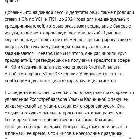
принят.
Добавим
,
что на данной сессии депутаты АКЗС также продлили
ставку в 0% по УСН и ПСН до 2024 года для индивидуальных
предпринимателей
,
которые оказывают социальные бытовые
услуги
,
занимаются производством или наукой. В данном
случае речь идет только бизнесменах
,
зарегистрировавшихся
впервые. По текущему законодательству эта льгота
заканчивается 1 января. Помимо этого
,
они расширили круг
предприятий
,
претендующих на получение кредитов в сфере
АПКЭ и увеличили штатную численность Счетной палаты
Алтайского края с 32 до 35 человек. Утверждается
,
что это
необходимо для помощи аудиторам муниципалитетов.
Последним вопросом повестки стал доклад замглавы краевого
управления Роспотребнадзора Ульяны Калининой о текущей
эпидемической ситуации
,
связанной с коронавирусом. Она
озвучила текущие данные и прогнозы
,
которые ранее уже
были представлены общественности. Также Калинина
сообщила об ограничениях
,
которые ждут жителей региона
в ближайшее время
,
в том числе в новогодние праздники.