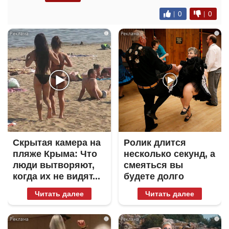
|
0
|
0
i
i
Скрытая камера на
Ролик длится
пляже Крыма: Что
несколько секунд, а
люди вытворяют,
смеяться вы
когда их не видят...
будете долго
Читать далее
Читать далее
i
i