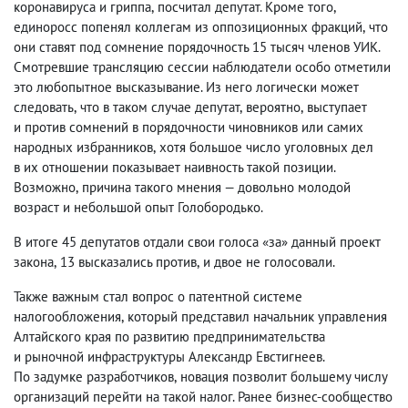
коронавируса и гриппа
,
посчитал депутат. Кроме того
,
единоросс попенял коллегам из оппозиционных фракций
,
что
они ставят под сомнение порядочность 15 тысяч членов УИК.
Смотревшие трансляцию сессии наблюдатели особо отметили
это любопытное высказывание. Из него логически может
следовать
,
что в таком случае депутат
,
вероятно
,
выступает
и против сомнений в порядочности чиновников или самих
народных избранников
,
хотя большое число уголовных дел
в их отношении показывает наивность такой позиции.
Возможно
,
причина такого мнения — довольно молодой
возраст и небольшой опыт Голобородько.
В итоге 45 депутатов отдали свои голоса «за» данный проект
закона
,
13 высказались против
,
и двое не голосовали.
Также важным стал вопрос о патентной системе
налогообложения
,
который представил начальник управления
Алтайского края по развитию предпринимательства
и рыночной инфраструктуры Александр Евстигнеев.
По задумке разработчиков
,
новация позволит большему числу
организаций перейти на такой налог. Ранее бизнес-сообщество