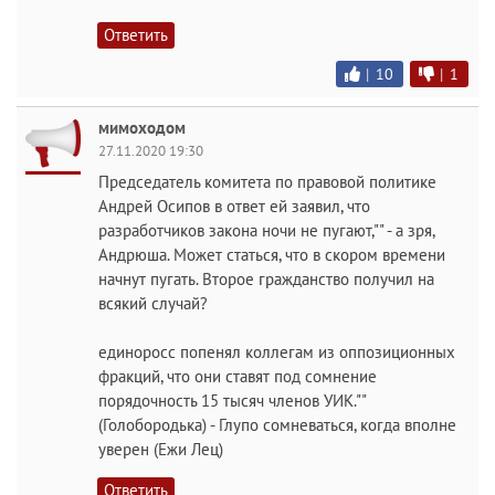
Ответить
|
10
|
1
мимоходом
27.11.2020 19:30
Председатель комитета по правовой политике
Андрей Осипов в ответ ей заявил, что
разработчиков закона ночи не пугают,"" - а зря,
Андрюша. Может статься, что в скором времени
начнут пугать. Второе гражданство получил на
всякий случай?
единоросс попенял коллегам из оппозиционных
фракций, что они ставят под сомнение
порядочность 15 тысяч членов УИК.""
(Голобородька) - Глупо сомневаться, когда вполне
уверен (Ежи Лец)
Ответить