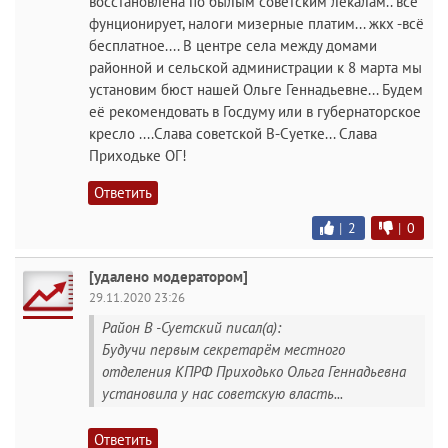
восстановлена по былым советским лекалам.. всё
фунционирует, налоги мизерные платим... жкх -всё
бесплатное.... В центре села между домами
районной и сельской администрации к 8 марта мы
установим бюст нашей Ольге Геннадьевне... Будем
её рекомендовать в Госдуму или в губернаторское
кресло ....Слава советской В-Суетке... Слава
Приходьке ОГ!
Ответить
|
2
|
0
[удалено модератором]
29.11.2020 23:26
Район В -Суетский писал(а):
Будучи первым секретарём местного
отделения КПРФ Приходько Ольга Геннадьевна
установила у нас советскую власть...
Ответить