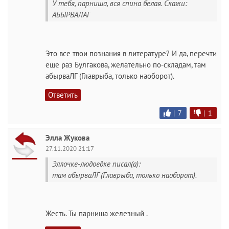
У тебя, парниша, вся спина белая. Скажи:
АБЫРВАЛАГ
Это все твои познания в литературе? И да, перечти
еще раз Булгакова, желательно по-складам, там
абырваЛГ (Главрыба, только наоборот).
Ответить
|
7
|
1
Элла Жукова
27.11.2020 21:17
Эллочке-людоедке писал(а):
там абырваЛГ (Главрыба, только наоборот).
Жесть. Ты парниша железный .