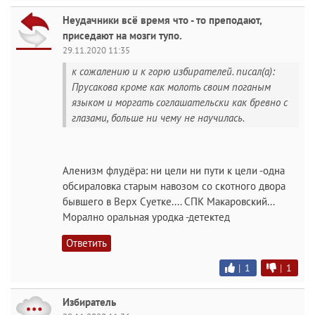
Неудачники всё время что - то преподают,
приседают на мозги тупо.
29.11.2020 11:35
к сожалению и к горю избирателей. писал(а):
Прусакова кроме как молоть своим поганым
языком и моргать соглашательски как бревно с
глазами, больше ни чему не научилась.
Аленизм флудёра: ни цели ни пути к цели -одна
обсираловка старым навозом со скотного двора
бывшего в Верх Суетке.... СПК Макаровский...
Морално оральная уродка -детектед
Ответить
|
1
|
1
Избиратель