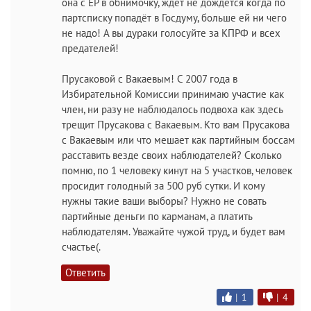
она с ЕР в обнимочку, ждёт не дождётся когда по
партсписку попадёт в Госдуму, больше ей ни чего
не надо! А вы дураки голосуйте за КПРФ и всех
предателей!
Прусаковой с Вакаевым! С 2007 года в
Избирательной Комиссии принимаю участие как
член, ни разу не наблюдалось подвоха как здесь
трещит Прусакова с Вакаевым. Кто вам Прусакова
с Вакаевым или что мешает как партийным боссам
расставить везде своих наблюдателей? Сколько
помню, по 1 человеку кинут на 5 участков, человек
просидит голодный за 500 руб сутки. И кому
нужны такие ваши выборы? Нужно не совать
партийные деньги по карманам, а платить
наблюдателям. Уважайте чужой труд, и будет вам
счастье(.
Ответить
|
1
|
4