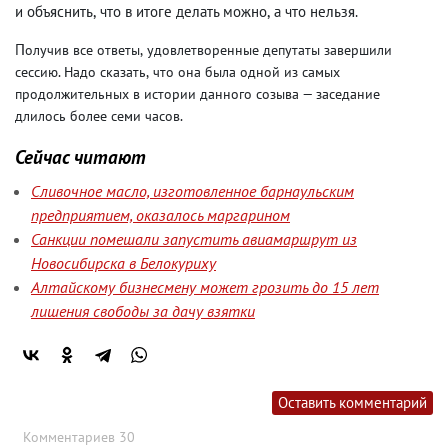
и объяснить
,
что в итоге делать можно
,
а что нельзя.
П
олучив все ответы
,
удовлетворенные депутаты завершили
сессию. Надо сказать
,
что она была одной из самых
продолжительных в истории данного созыва — заседание
длилось более семи часов.
Сейчас читают
Сливочное масло, изготовленное барнаульским
предприятием, оказалось маргарином
Санкции помешали запустить авиамаршрут из
Новосибирска в Белокуриху
Алтайскому бизнесмену может грозить до 15 лет
лишения свободы за дачу взятки
Оставить комментарий
Комментариев 30