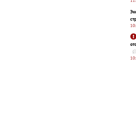
11
Эк
ст
10
от
10