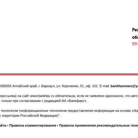
Ре
об
09
.
656056
Алтайский край, г. Барнаул
,
ул. Короленко, 51, оф. 101
. E-mail:
bankfaxnews@ya
ерссылка) на сайт www.bankfax.ru обязательна, если не заявлено однозначно, что ав
 только при согласовании с редакцией ИА «Банкфакс».
ехнологии (информационные технологии предоставления информации на основе сбора
 территории Российской Федерации)".
айта
•
Правила комментирования
•
Правила применения рекомендательных тех