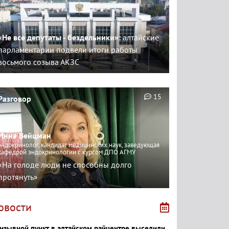
«Не все депутаты - бездельники»:
алтайские
парламентарии подвели итоги работы
восьмого созыва АКЗС
15
Разговор
Инна Вейцман
эндокринолог, кандидат медицинских наук, заведующая
кафедрой эндокринологии с курсом ДПО АГМУ
«На голоде люди не способны долго
протянуть»
овости
изывной пункт в алтайском райцентре выселили