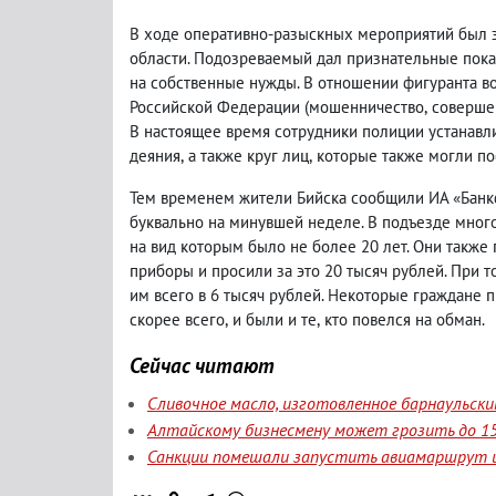
В ходе оперативно-разыскных мероприятий был 
области. Подозреваемый дал признательные пока
на собственные нужды. В отношении фигуранта воз
Российской Федерации
(
мошенничество
,
соверше
В настоящее время сотрудники полиции устанавл
деяния
,
а также круг лиц
,
которые также могли по
Тем временем жители Бийска сообщили ИА «Банк
буквально на минувшей неделе. В подъезде мног
на вид которым было не более 20 лет. Они также
приборы и просили за это 20 тысяч рублей. При 
им всего в 6 тысяч рублей. Некоторые граждане п
скорее всего
,
и были и те
,
кто повелся на обман.
Сейчас читают
Сливочное масло, изготовленное барнаульск
Алтайскому бизнесмену может грозить до 15
Санкции помешали запустить авиамаршрут и