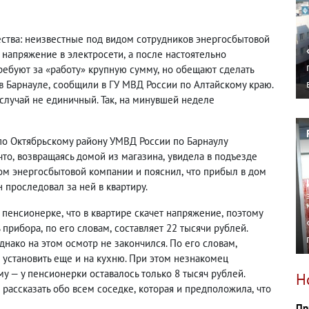
ства: неизвестные под видом сотрудников энергосбытовой
напряжение в электросети
,
а после настоятельно
ребуют за «работу» крупную сумму
,
но обещают сделать
в Барнауле
,
сообщили в ГУ МВД России по Алтайскому краю.
случай не единичный. Так
,
на минувшей неделе
по Октябрьскому району УМВД России по Барнаулу
что
,
возвращаясь домой из магазина
,
увидела в подъезде
ом энергосбытовой компании и пояснил
,
что прибыл в дом
 проследовал за ней в квартиру.
 пенсионерке
,
что в квартире скачет напряжение
,
поэтому
ь прибора
,
по его словам
,
составляет 22 тысячи рублей.
днако на этом осмотр не закончился. По его словам
,
установить еще и на кухню. При этом незнакомец
у — у пенсионерки оставалось только 8 тысяч рублей.
Н
рассказать обо всем соседке
,
которая и предположила
,
что
Пр