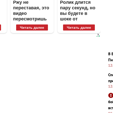
Ржу не
Ролик длится
переставая, это
пару секунд, но
видео
вы будете в
пересмотришь
шоке от
не раз
увиденного
Читать далее
Читать далее
В 
Пи
12
Сл
пр
12
бо
вс