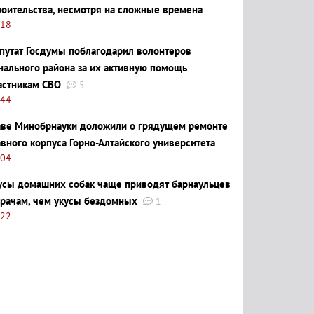
роительства, несмотря на сложные времена
:18
путат Госдумы поблагодарил волонтеров
нального района за их активную помощь
астникам СВО
5
:44
аве Минобрнауки доложили о грядущем ремонте
авного корпуса Горно-Алтайского университета
:04
усы домашних собак чаще приводят барнаульцев
врачам, чем укусы бездомных
1
:22