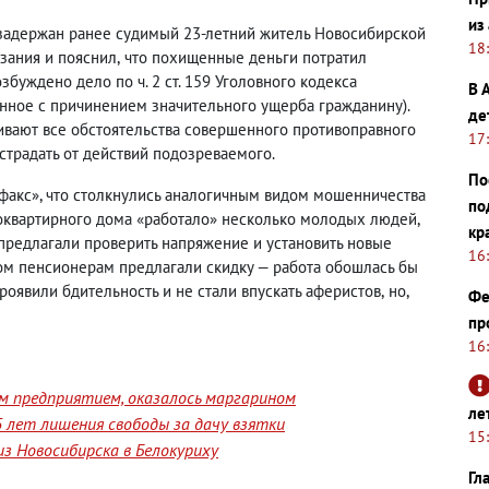
из
задержан ранее судимый 23-летний житель Новосибирской
18
зания и пояснил
,
что похищенные деньги потратил
буждено дело по ч. 2 ст. 159 Уголовного кодекса
В 
нное с причинением значительного ущерба гражданину).
де
ивают все обстоятельства совершенного противоправного
17
страдать от действий подозреваемого.
По
факс», что столкнулись аналогичным видом мошенничества
по
оквартирного дома «работало» несколько молодых людей
,
кр
 предлагали проверить напряжение и установить новые
16
том пенсионерам предлагали скидку — работа обошлась бы
роявили бдительность и не стали впускать аферистов
,
но
,
Фе
пр
16
им предприятием, оказалось маргарином
ле
 лет лишения свободы за дачу взятки
15
з Новосибирска в Белокуриху
Гл