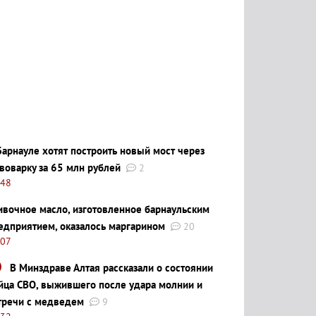
Барнауле хотят построить новый мост через
воварку за 65 млн рублей
2
:48
ивочное масло, изготовленное барнаульским
едприятием, оказалось маргарином
20
:07
В Минздраве Алтая рассказали о состоянии
йца СВО, выжившего после удара молнии и
тречи с медведем
9