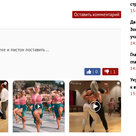
ст
15
Оставить комментарий
Де
Зо
уч
14
е и пистон поставить ...
Гл
гл
14
|
0
|
1
Ук
i
i
i
к 
13