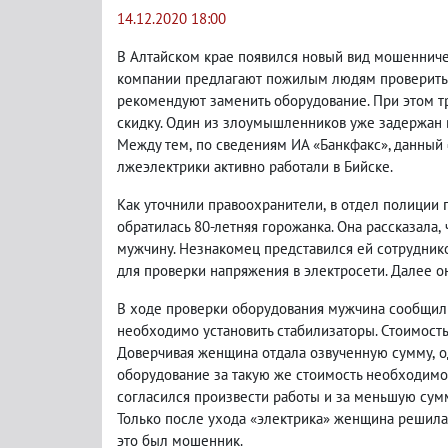
14.12.2020 18:00
В Алтайском крае появился новый вид мошенниче
компании предлагают пожилым людям проверить 
рекомендуют заменить оборудование. При этом т
скидку. Один из злоумышленников уже задержан 
Между тем
,
по сведениям ИА «Банкфакс», данный 
лжеэлектрики активно работали в Бийске.
Как уточнили правоохранители
,
в отдел полиции 
обратилась 80-летняя горожанка. Она рассказала
,
мужчину. Незнакомец представился ей сотрудник
для проверки напряжения в электросети. Далее он
В ходе проверки оборудования мужчина сообщил
необходимо установить стабилизаторы. Стоимост
Доверчивая женщина отдала озвученную сумму
,
о
оборудование за такую же стоимость необходимо 
согласился произвести работы и за меньшую сумм
Только после ухода «электрика» женщина решила 
это был мошенник.