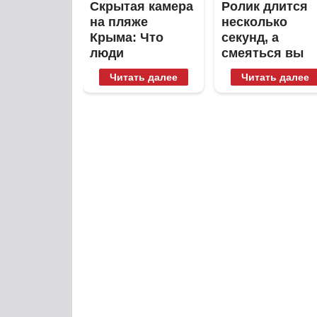
Скрытая камера
Ролик длится
на пляже
несколько
Крыма: Что
секунд, а
люди
смеяться вы
вытворяют,
будете долго
Читать далее
Читать далее
когда их не
видят...