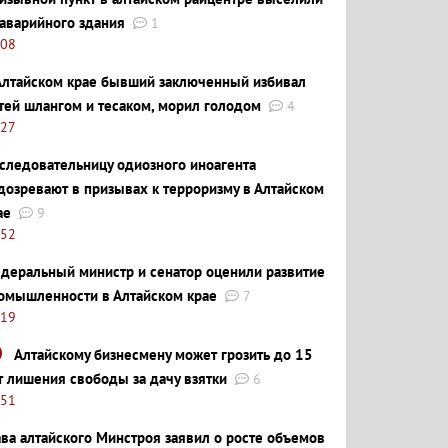
 аварийного здания
1
:08
Алтайском крае бывший заключенный избивал
тей шлангом и тесаком, морил голодом
4
:27
следовательницу одиозного иноагента
дозревают в призывах к терроризму в Алтайском
ае
9
:52
деральный министр и сенатор оценили развитие
омышленности в Алтайском крае
7
:19
Алтайскому бизнесмену может грозить до 15
т лишения свободы за дачу взятки
6
:51
ава алтайского Минстроя заявил о росте объемов