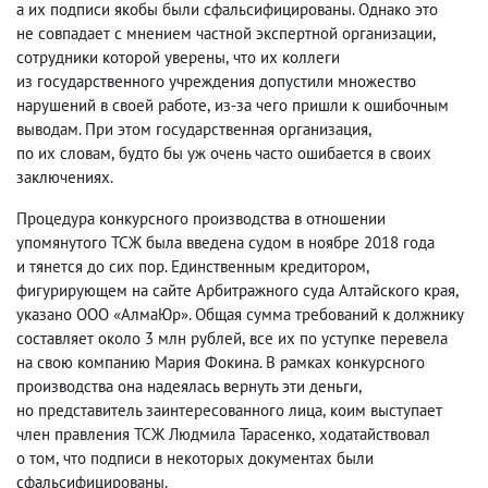
а их подписи якобы были сфальсифицированы. Однако это
не совпадает с мнением частной экспертной организации
,
сотрудники которой уверены
,
что их коллеги
из государственного учреждения допустили множество
нарушений в своей работе
,
из-за чего пришли к ошибочным
выводам. При этом государственная организация
,
по их словам
,
будто бы уж очень часто ошибается в своих
заключениях.
Процедура конкурсного производства в отношении
упомянутого ТСЖ была введена судом в ноябре 2018 года
и тянется до сих пор. Единственным кредитором
,
фигурирующем на сайте Арбитражного суда Алтайского края
,
указано ООО «АлмаЮр». Общая сумма требований к должнику
составляет около 3 млн рублей
,
все их по уступке перевела
на свою компанию Мария Фокина. В рамках конкурсного
производства она надеялась вернуть эти деньги
,
но представитель заинтересованного лица
,
коим выступает
член правления ТСЖ Людмила Тарасенко
,
ходатайствовал
о том
,
что подписи в некоторых документах были
сфальсифицированы.