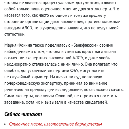
что она не является процессуальным документом
,
а являет
собой только лишь оценочное мнение другого эксперта. Что
касается того
,
как часто
по одному и тому же предмету
сторонние организации дают заключения
,
противоположные
выводам АЛСЭ
,
то в учреждении заявили
,
что не ведут такой
статистики.
Мария Фокина также поделилась с «Банкфаксом» своими
наблюдениями о том
,
что она и сама как юрист наслышана
о качестве экспертных заключений АЛСЭ
,
и даже якобы
неоднократно сталкивалась с ними лично. Она полагает
,
что
ошибки
,
допускаемые экспертами ФБУ
,
могут носить
не случайный характер. Назначит ли суд повторную
почерковедческую экспертизу
,
принимая во внимание
рецензию на предыдущее исследование
,
пока сложно сказать.
Сами эксперты
,
по словам Фокиной
,
не стремятся посетить
заседание
,
хотя их и вызывали в качестве свидетелей.
Сейчас читают
Сливочное масло, изготовленное барнаульским