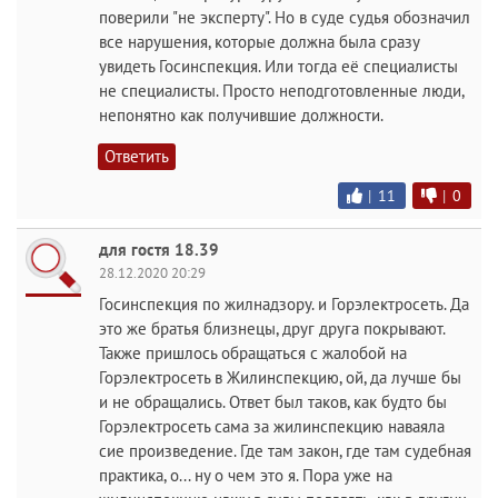
поверили "не эксперту". Но в суде судья обозначил
все нарушения, которые должна была сразу
увидеть Госинспекция. Или тогда её специалисты
не специалисты. Просто неподготовленные люди,
непонятно как получившие должности.
Ответить
|
11
|
0
для гостя 18.39
28.12.2020 20:29
Госинспекция по жилнадзору. и Горэлектросеть. Да
это же братья близнецы, друг друга покрывают.
Также пришлось обращаться с жалобой на
Горэлектросеть в Жилинспекцию, ой, да лучше бы
и не обращались. Ответ был таков, как будто бы
Горэлектросеть сама за жилинспекцию наваяла
сие произведение. Где там закон, где там судебная
практика, о... ну о чем это я. Пора уже на