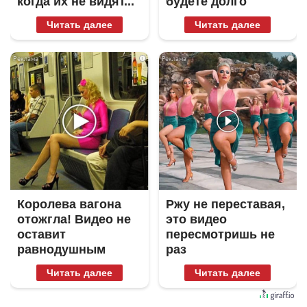
когда их не видят...
будете долго
Читать далее
Читать далее
i
i
Королева вагона
Ржу не переставая,
отожгла! Видео не
это видео
оставит
пересмотришь не
равнодушным
раз
Читать далее
Читать далее