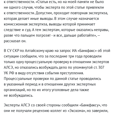
к ответственности. «Статья есть
,
но на моей памяти не было
ни одного случая
,
чтобы эксперта по этой статье привлекли
к ответственности. Допустим
,
проходит повторная экспертиза
,
которая делает иные выводы. В этом случае назначается
комиссионная экспертиза
,
выводы которой принимает
следствие и суд. А тем экспертам
,
которые оказались неправы
,
разве что пальцем погрозят - и все
,
дальше работайте», —
рассказал он.
В СУ СКР по Алтайскому краю на запрос ИА «Банкфакс» об этой
ситуации сообщили
,
что за последние три года проводили
только одну процессуальную проверку в отношении экспертов
АЛСЭ
,
но отказались возбуждать дело по упомянутой ст. 307
УК РФ в виду отсутствия события преступления.
Процессуальные проверки по данной статье проводились
в указанный период и в отношении других экспертных
организаций
,
но по их итогу уголовные дела также
не возбуждались.
Эксперты АЛСЭ со своей стороны сообщили «Банкфаксу», что
они не получали рецензию коллег из «Экскома», но заверили
,