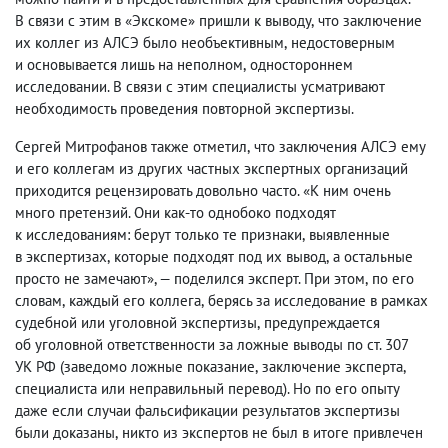
В связи с этим в «Экскоме» пришли к выводу
,
что заключение
их коллег из АЛСЭ было необъективным
,
недостоверным
и основывается лишь на неполном
,
одностороннем
исследовании. В связи с этим специалисты усматривают
необходимость проведения повторной экспертизы.
Сергей Митрофанов также отметил
,
что заключения АЛСЭ ему
и его коллегам из других частных экспертных организаций
приходится рецензировать довольно часто. «К ним очень
много претензий. Они как-то однобоко подходят
к исследованиям: берут только те признаки
,
выявленные
в экспертизах
,
которые подходят под их вывод
,
а остальные
просто не замечают», — поделился эксперт. При этом
,
по его
словам
,
каждый его коллега
,
берясь за исследование в рамках
судебной или уголовной экспертизы
,
предупреждается
об уголовной ответственности за ложные выводы по ст. 307
УК РФ
(
заведомо ложные показание
,
заключение эксперта
,
специалиста или неправильный перевод). Но по его опыту
даже если случаи фальсификации результатов экспертизы
были доказаны
,
никто из экспертов не был в итоге привлечен