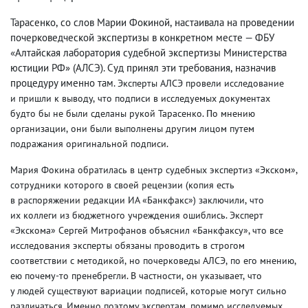
Тарасенко
,
со слов Марии Фокиной
,
настаивала на проведении
почерковедческой экспертизы в конкретном месте — ФБУ
«Алтайская лаборатория судебной экспертизы Министерства
юстиции РФ»
(
АЛСЭ). Суд принял эти требования
,
назначив
процедуру именно там.
Эксперты АЛСЭ провели исследование
и пришли к выводу
,
что подписи в исследуемых документах
будто бы не были сделаны рукой Тарасенко. По мнению
организации
,
они были выполнены другим лицом путем
подражания оригинальной подписи.
Мария Фокина обратилась в центр судебных экспертиз «Экском»,
сотрудники которого в своей рецензии
(
копия есть
в распоряжении редакции ИА «Банкфакс») заключили
,
что
их коллеги из бюджетного учреждения ошиблись.
Эксперт
«Экскома» Сергей Митрофанов объяснил «Банкфаксу», что все
исследования эксперты обязаны проводить в строгом
соответствии с методикой
,
но почерковеды АЛСЭ
,
по его мнению
,
ею почему-то пренебрегли. В частности
,
он указывает
,
что
у людей существуют вариации подписей
,
которые могут сильно
различаться. Именно поэтому экспертам
,
помимо исследуемых