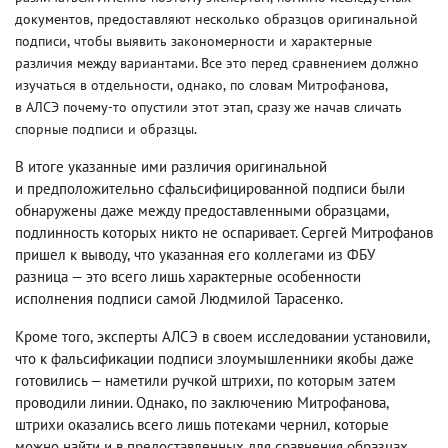
документов
,
предоставляют несколько образцов оригинальной
подписи
,
чтобы выявить закономерности и характерные
различия между вариантами. Все это перед сравнением должно
изучаться в отдельности
,
однако
,
по словам Митрофанова
,
в АЛСЭ почему-то опустили этот этап
,
сразу же начав сличать
спорные подписи и образцы.
В итоге указанные ими различия оригинальной
и предположительно сфальсифицированной подписи были
обнаружены даже между предоставленными образцами
,
подлинность которых никто не оспаривает. Сергей Митрофанов
пришел к выводу
,
что указанная его коллегами из ФБУ
разница — это всего лишь характерные особенности
исполнения подписи самой Людмилой Тарасенко.
Кроме того
,
эксперты АЛСЭ в своем исследовании установили
,
что к фальсификации подписи злоумышленники якобы даже
готовились — наметили ручкой штрихи
,
по которым затем
проводили линии. Однако
,
по заключению Митрофанова
,
штрихи оказались всего лишь потеками чернил
,
которые
можно найти и в предоставленных для сравнения образцах.