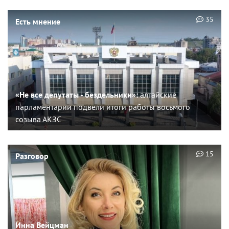
35
Есть мнение
«Не все депутаты - бездельники»:
алтайские
парламентарии подвели итоги работы восьмого
созыва АКЗС
15
Разговор
Инна Вейцман