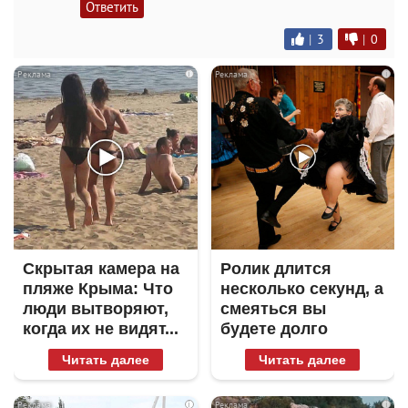
Ответить
|
3
|
0
i
i
Скрытая камера на
Ролик длится
пляже Крыма: Что
несколько секунд, а
люди вытворяют,
смеяться вы
когда их не видят...
будете долго
Читать далее
Читать далее
i
i