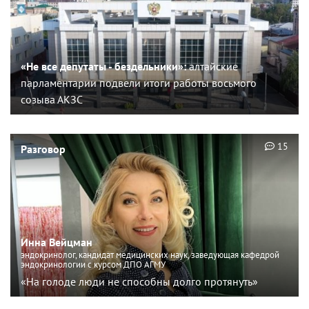
«Не все депутаты - бездельники»:
алтайские
парламентарии подвели итоги работы восьмого
созыва АКЗС
15
Разговор
Инна Вейцман
эндокринолог, кандидат медицинских наук, заведующая кафедрой
эндокринологии с курсом ДПО АГМУ
«На голоде люди не способны долго протянуть»