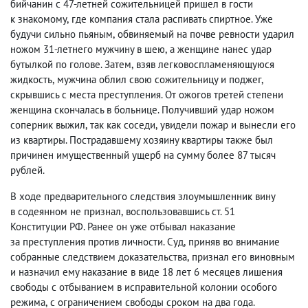
бийчанин с 47-летней сожительницей пришел в гости
к знакомому
,
где компания стала распивать спиртное. Уже
будучи сильно пьяным
,
обвиняемый на почве ревности ударил
ножом 31-летнего мужчину в шею
,
а женщине нанес удар
бутылкой по голове. Затем
,
взяв легковоспламеняющуюся
жидкость
,
мужчина облил свою сожительницу и поджег
,
скрывшись с места преступления. От ожогов третей степени
женщина скончалась в больнице. Получивший удар ножом
соперник выжил
,
так как соседи
,
увидели пожар и вынесли его
из квартиры. Пострадавшему хозяину квартиры также был
причинен имущественный ущерб на сумму более 87 тысяч
рублей.
В ходе предварительного следствия злоумышленник вину
в содеянном не признал
,
воспользовавшись ст. 51
Конституции РФ. Ранее он уже отбывал наказание
за преступления против личности. Суд
,
приняв во внимание
собранные следствием доказательства
,
признал его виновным
и назначил ему наказание в виде 18 лет 6 месяцев лишения
свободы с отбыванием в исправительной колонии особого
режима
,
с ограничением свободы сроком на два года.