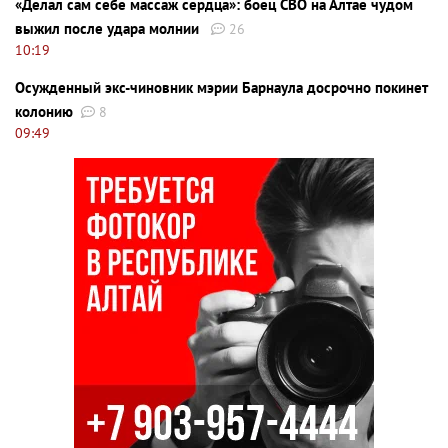
«Делал сам себе массаж сердца»: боец СВО на Алтае чудом
выжил после удара молнии
26
10:19
Осужденный экс-чиновник мэрии Барнаула досрочно покинет
колонию
8
09:49