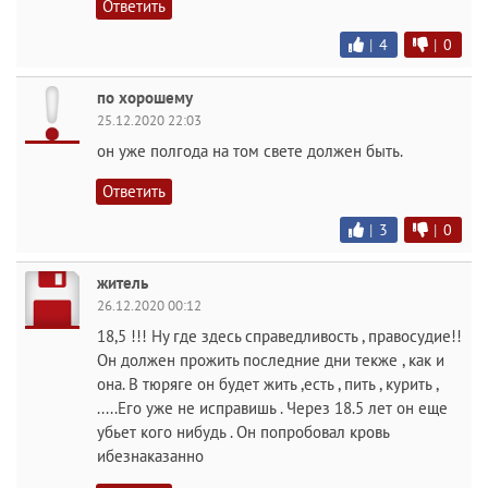
Ответить
|
4
|
0
по хорошему
25.12.2020 22:03
он уже полгода на том свете должен быть.
Ответить
|
3
|
0
житель
26.12.2020 00:12
18,5 !!! Ну где здесь справедливость , правосудие!!
Он должен прожить последние дни текже , как и
она. В тюряге он будет жить ,есть , пить , курить ,
.....Его уже не исправишь . Через 18.5 лет он еще
убьет кого нибудь . Он попробовал кровь
ибезнаказанно