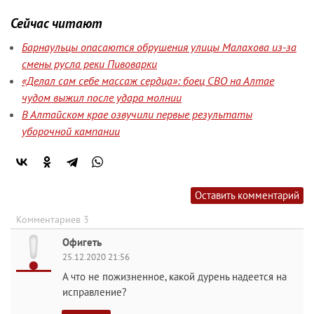
Сейчас читают
Барнаульцы опасаются обрушения улицы Малахова из-за
смены русла реки Пивоварки
«Делал сам себе массаж сердца»: боец СВО на Алтае
чудом выжил после удара молнии
В Алтайском крае озвучили первые результаты
уборочной кампании
Оставить комментарий
Комментариев 3
Офигеть
25.12.2020 21:56
А что не пожизненное, какой дурень надеется на
исправление?