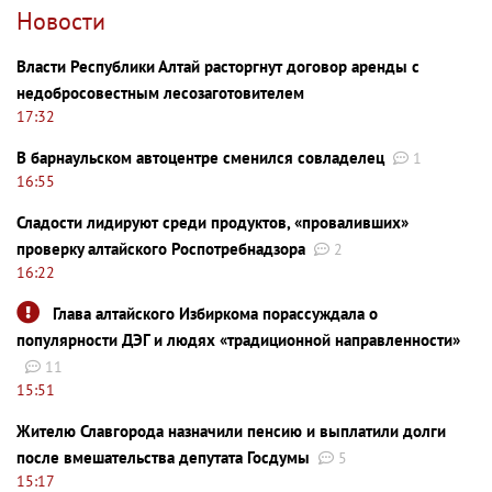
Новости
Власти Республики Алтай расторгнут договор аренды с
недобросовестным лесозаготовителем
17:32
В барнаульском автоцентре сменился совладелец
1
16:55
Сладости лидируют среди продуктов, «проваливших»
проверку алтайского Роспотребнадзора
2
16:22
Глава алтайского Избиркома порассуждала о
популярности ДЭГ и людях «традиционной направленности»
11
15:51
Жителю Славгорода назначили пенсию и выплатили долги
после вмешательства депутата Госдумы
5
15:17