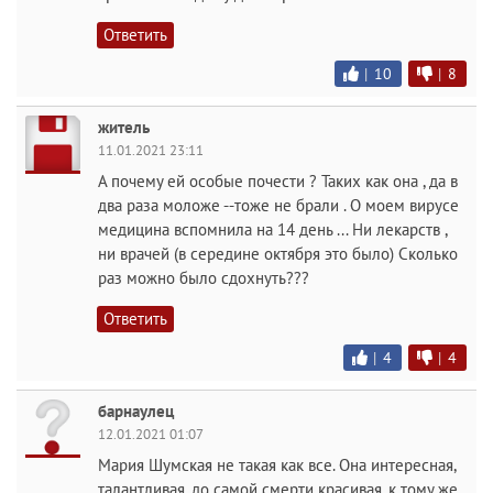
Ответить
|
10
|
8
житель
11.01.2021 23:11
А почему ей особые почести ? Таких как она , да в
два раза моложе --тоже не брали . О моем вирусе
медицина вспомнила на 14 день ... Ни лекарств ,
ни врачей (в середине октября это было) Сколько
раз можно было сдохнуть???
Ответить
|
4
|
4
барнаулец
12.01.2021 01:07
Мария Шумская не такая как все. Она интересная,
талантливая, до самой смерти красивая, к тому же