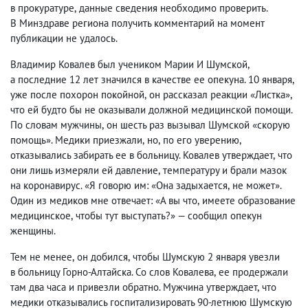
в прокуратуре
,
данные сведения необходимо проверить.
В Минздраве региона получить комментарий на момент
публикации не удалось.
Владимир Ковалев был учеником Марии И Шумской
,
а последние 12 лет значился в качестве ее опекуна. 10 января
,
уже после похорон покойной
,
он рассказал реакции «Листка»,
что ей будто бы не оказывали должной медицинской помощи.
По словам мужчины
,
он шесть раз вызывал Шумской «скорую
помощь». Медики приезжали
,
но
,
по его уверению
,
отказывались забирать ее в больницу. Ковалев утверждает
,
что
они лишь измеряли ей давление
,
температуру и брали мазок
на коронавирус. «Я говорю им: «Она задыхается
,
не может».
Один из медиков мне отвечает: «А вы что
,
имеете образование
медицинское
,
чтобы тут выступать?» — сообщил опекун
женщины.
Тем не менее
,
он добился
,
чтобы Шумскую 2 января увезли
в больницу Горно-Алтайска. Со слов Ковалева
,
ее продержали
там два часа и привезли обратно. Мужчина утверждает
,
что
медики отказывались госпитализировать 90-летнюю Шумскую