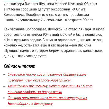
и режиссера Василия Шукшина Марией Шумской. Об этом
в Intagram сообщила депутат Госсобрания РА Ольга
Волосовцева. Покойная всю свою жизнь проработала
школьной учительницей и скончалась в возрасте 90 лет.
Как уточнила Волосовцева
,
Шумской не стало 7 января. В июле
2020 года она отметила 90-летний юбилей и была полна сил.
«Не выдержало сердце. В памяти односельчан
,
знакомых она
,
конечно же
,
останется еще и как первая жена Василия
Шукшина
,
память о котором бережно хранила до конца своих
дней», — написала депутат.
Сейчас читают
Сливочное масло, изготовленное барнаульским
предприятием, оказалось маргарином
Алтайскому бизнесмену может грозить до 15 лет
лишения свободы за дачу взятки
Санкции помешали запустить авиамаршрут из
Новосибирска в Белокуриху