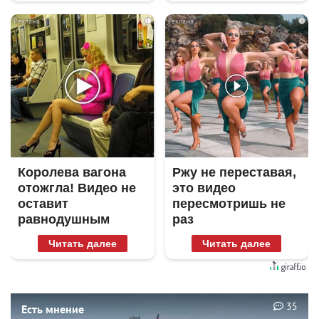
i
i
Королева вагона
Ржу не переставая,
отожгла! Видео не
это видео
оставит
пересмотришь не
равнодушным
раз
Читать далее
Читать далее
35
Есть мнение