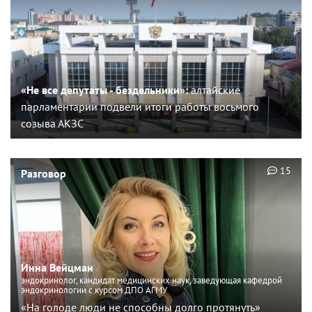
«Не все депутаты - бездельники»:
алтайские
парламентарии подвели итоги работы восьмого
созыва АКЗС
15
Разговор
Инна Вейцман
эндокринолог, кандидат медицинских наук, заведующая кафедрой
эндокринологии с курсом ДПО АГМУ
«На голоде люди не способны долго протянуть»