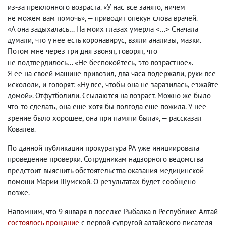
из-за преклонного возраста. «У нас все занято
,
ничем
не можем вам помочь», — приводит опекун слова врачей.
«А она задыхалась… На моих глазах умерла <…> Сначала
думали
,
что у нее есть коронавирус
,
взяли анализы
,
мазки.
Потом мне через три дня звонят
,
говорят
,
что
не подтвердилось… «Не беспокойтесь
,
это возрастное».
Я ее на своей машине привозил
,
два часа подержали
,
руки все
искололи
,
и говорят: «Ну все
,
чтобы она не заразилась
,
езжайте
домой». Отфутболили. Ссылаются на возраст. Можно же было
что-то сделать
,
она еще хотя бы полгода еще пожила. У нее
зрение было хорошее
,
она при памяти была», — рассказал
Ковалев.
По данной публикации прокуратура РА уже инициировала
проведение проверки. Сотрудникам надзорного ведомства
предстоит выяснить обстоятельства оказания медицинской
помощи Марии Шумской. О результатах будет сообщено
позже.
Напомним
,
что 9 января в поселке Рыбалка в Республике Алтай
состоялось прощание
с первой супругой алтайского писателя