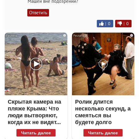
Машей вне подозрений?
Ответить
|
0
|
0
i
i
Скрытая камера на
Ролик длится
пляже Крыма: Что
несколько секунд, а
люди вытворяют,
смеяться вы
когда их не видят...
будете долго
Читать далее
Читать далее