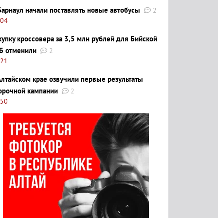
Барнаул начали поставлять новые автобусы
2
:04
купку кроссовера за 3,5 млн рублей для Бийской
Б отменили
2
:21
Алтайском крае озвучили первые результаты
орочной кампании
2
:50