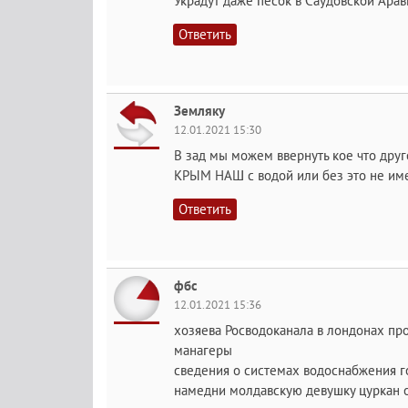
Украдут даже песок в Саудовской Арав
Ответить
Земляку
12.01.2021 15:30
В зад мы можем ввернуть кое что друг
КРЫМ НАШ с водой или без это не име
Ответить
фбс
12.01.2021 15:36
хозяева Росводоканала в лондонах пр
манагеры
сведения о системах водоснабжения г
намедни молдавскую девушку цуркан о