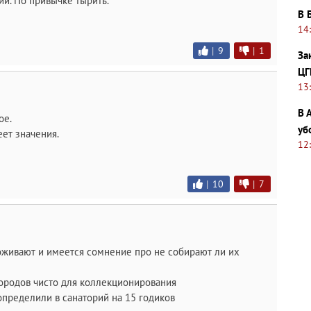
ии. По привычке тырить.
В 
14
|
9
|
1
За
ЦГ
13
В 
ое.
уб
ет значения.
12
|
10
|
7
оживают и имеется сомнение про не собирают ли их
ородов чисто для коллекционирования
пределили в санаторий на 15 годиков