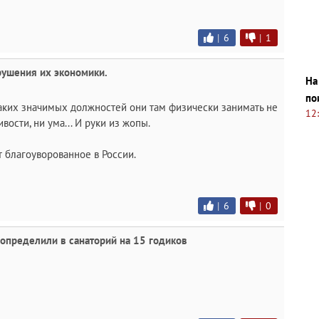
|
6
|
1
зрушения их экономики.
На
по
икаких значимых должностей они там физически занимать не
12
вости, ни ума... И руки из жопы.
 благоуворованное в России.
|
6
|
0
определили в санаторий на 15 годиков