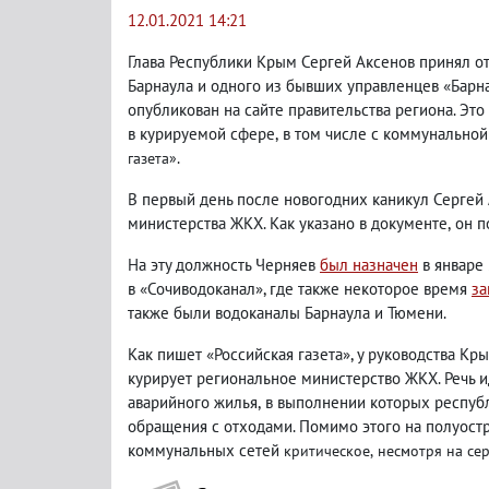
12.01.2021 14:21
Глава Республики Крым Сергей Аксенов принял о
Барнаула и одного из бывших управленцев «Барна
опубликован на сайте правительства региона. Э
в курируемой сфере
,
в том числе с коммунальной
.
газета»
В первый день после новогодних каникул Сергей 
министерства ЖКХ. Как указано в документе
,
он п
На эту должность Черняев
был назначен
в январе 
в «Сочиводоканал», где также некоторое время
за
также были водоканалы Барнаула и Тюмени.
Как пишет «Российская газета», у руководства К
курирует региональное министерство ЖКХ. Речь и
аварийного жилья
,
в выполнении которых респуб
обращения с отходами. Помимо этого на полуост
коммунальных сетей
критическое
,
несмотря на се