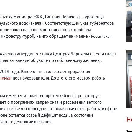
тставку Министра ЖКХ Дмитрия Черняева — уроженца
ульского водоканала». Соответствующий указ губернатора
то произошло на фоне многочисленных проблем
 инфраструктурой
,
на что обращает внимание
«Российская
Аксенов утвердил отставку Дмитрия Черняева с поста главы
одал заявление об уходе по собственному желанию.
2019 года. Ранее он несколько лет проработал
нимал
пост руководителя. До этого его местом работы
рыма имеется множество претензий к сфере
,
которую
дет о программах капремонта и расселения ветхого
лика серьезно проседает
,
а также о качестве работы в сфере
рове остается острый дефицит воды
,
а состояние
Н
.
рьезные денежные вливания
Эк