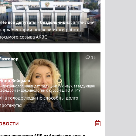
«Не все депутаты - бездельники»:
алтайские
парламентарии подвели итоги работы
восьмого созыва АКЗС
15
Разговор
Инна Вейцман
эндокринолог, кандидат медицинских наук, заведующая
кафедрой эндокринологии с курсом ДПО АГМУ
«На голоде люди не способны долго
протянуть»
овости
спорт продукции АПК из Алтайского края в