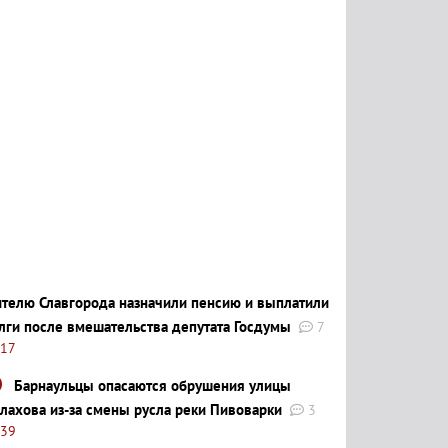
телю Славгорода назначили пенсию и выплатили
лги после вмешательства депутата Госдумы
7
:17
Барнаульцы опасаются обрушения улицы
лахова из-за смены русла реки Пивоварки
3
:39