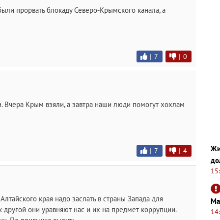
ыли прорвать блокаду Северо-Крымского канала, а
|
7
|
0
. Вчера Крым взяли, а завтра наши люди помогут хохлам
Жи
|
7
|
4
до
15
Алтайского края надо заслать в страны Запада для
Ма
-другой они уравняют нас и их на предмет коррупции.
14