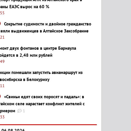
раны ЕАЭС вырос на 60 %
:55
Сокрытие судимости и двойное гражданство
сеяли выдвиженцев в Алтайское Заксобрание
:21
монт двух фонтанов в центре Барнаула
ойдется в 2,48 млн рублей
:49
нкции помешали запустить авиамаршрут из
восибирска в Белокуриху
:11
«Свиньи едят своих поросят и падаль»: в
тайском селе нарастает конфликт жителей с
рмером
1
:33
06.08.2026