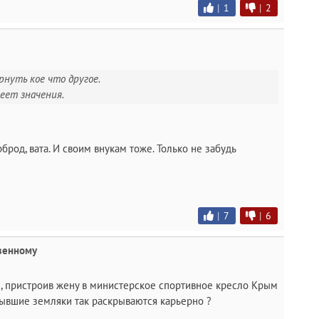
|
1
|
2
рнуть кое что другое.
еет значения.
брод, вата. И своим внукам тоже. Только не забудь
|
7
|
6
твенному
 , пристроив жену в министерское спортивное кресло Крым
ывшие земляки так раскрываются карьерно ?