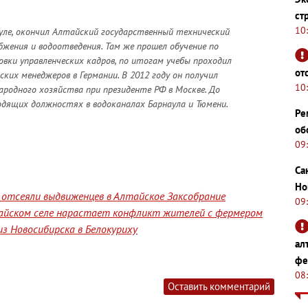
ст
10
уле, окончил Алтайский государственный технический
жения и водоотведения. Там же прошел обучение по
вки управленческих кадров, по итогам учебы проходил
от
ких менеджеров в Германии. В 2012 году он получил
10
ародного хозяйства при президенте РФ в Москве. До
водящих должностях в водоканалах Барнаула и Тюмени.
Ре
об
09
Са
Но
отсеяли выдвиженцев в Алтайское Заксобрание
09
лтайском селе нарастает конфликт жителей с фермером
з Новосибирска в Белокуриху
ал
фе
08
Оставить комментарий