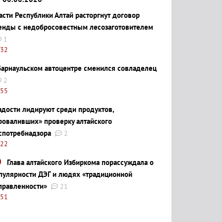
асти Республики Алтай расторгнут договор
енды с недобросовестным лесозаготовителем
1
:32
барнаульском автоцентре сменился совладелец
2
:55
адости лидируют среди продуктов,
роваливших» проверку алтайского
спотребнадзора
2
:22
Глава алтайского Избиркома порассуждала о
пулярности ДЭГ и людях «традиционной
правленности»
21
:51