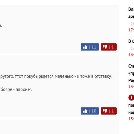
Вл
ар
.
17
В 
|
11
|
1
16
Сл
«п
другого, ттот покубыркается маленько - и тоже в отставку.
Ро
16
 бояре - плохие".
по
|
10
|
1
на
15