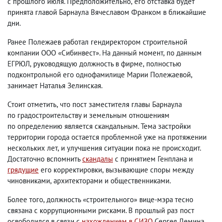
с прошлого июля. Предположительно
,
его отставка будет
принята главой Барнаула Вячеславом Франком в ближайшие
дни.
Ранее Полежаев работал гендиректором строительной
компании ООО «Сибинвест». На данный момент
,
по данным
ЕГРЮЛ
,
руководящую должность в фирме
,
полностью
подконтрольной его однофамилице Марии Полежаевой
,
занимает Наталья Зелинская.
Стоит отметить
,
что пост заместителя главы Барнаула
по градостроительству и земельным отношениям
по определению является скандальным. Тема застройки
территории города остается проблемной уже на протяжении
нескольких лет
,
и улучшения ситуации пока не происходит.
Достаточно вспомнить
скандалы
с принятием Генплана и
грядущие
его корректировки
,
вызывающие споры между
чиновниками
,
архитекторами и общественниками.
Более того
,
должность «строительного» вице-мэра тесно
связана с коррупционными рисками. В прошлый раз пост
освободился в связи с
нахождением в СИЗО
Сергея Демина
,