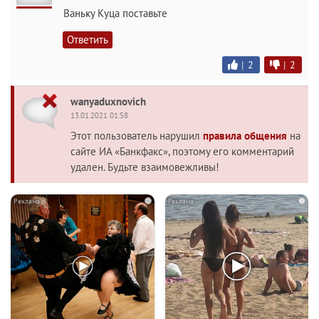
Ваньку Куца поставьте
Ответить
|
2
|
2
wanyaduxnovich
13.01.2021 01:58
Этот пользователь нарушил
правила общения
на
сайте ИА «Банкфакс», поэтому его комментарий
удален. Будьте взаимовежливы!
i
i