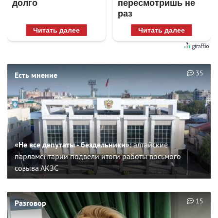
долго
пересмотришь не
раз
Читать далее
Читать далее
35
Есть мнение
«Не все депутаты - бездельники»:
алтайские
парламентарии подвели итоги работы восьмого
созыва АКЗС
15
Разговор