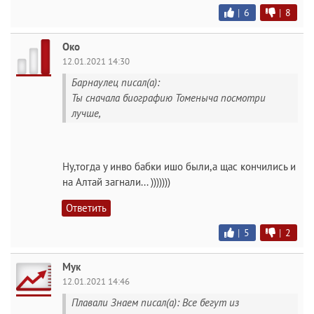
|
6
|
8
Око
12.01.2021 14:30
Барнаулец писал(а):
Ты сначала биографию Томеныча посмотри
лучше,
Ну,тогда у инво бабки ишо были,а щас кончились и
на Алтай загнали... )))))))
Ответить
|
5
|
2
Мук
12.01.2021 14:46
Плавали Знаем писал(а): Все бегут из