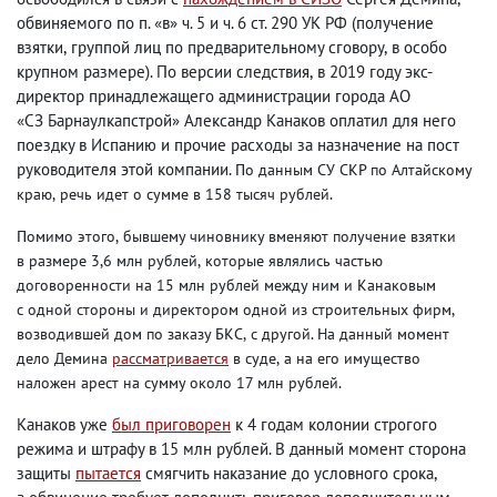
обвиняемого по п. «в» ч. 5 и ч. 6 ст. 290 УК РФ
(
получение
взятки
,
группой лиц по предварительному сговору
,
в особо
крупном размере). По версии следствия
,
в 2019 году экс-
директор принадлежащего администрации города АО
«СЗ Барнаулкапстрой» Александр Канаков оплатил для него
поездку в Испанию и прочие расходы за назначение на пост
руководителя этой компании.
По данным СУ СКР по Алтайскому
краю
,
речь идет о сумме в 158 тысяч рублей.
Помимо этого
,
бывшему чиновнику вменяют получение взятки
в размере 3,6 млн рублей
,
которые являлись частью
договоренности на 15 млн рублей между ним и Канаковым
с одной стороны и директором одной из строительных фирм
,
возводившей дом по заказу БКС
,
с другой. На данный момент
дело Демина
рассматривается
в суде
,
а на его имущество
наложен арест на сумму около 17 млн рублей.
Канаков уже
был приговорен
к 4 годам колонии строгого
режима и штрафу в 15 млн рублей. В данный момент сторона
защиты
пытается
смягчить наказание до условного срока
,