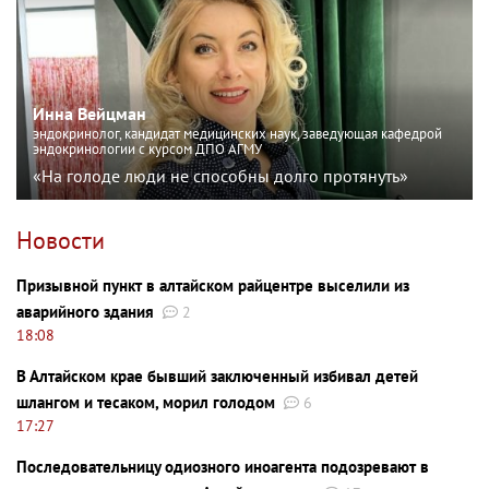
Инна Вейцман
эндокринолог, кандидат медицинских наук, заведующая кафедрой
эндокринологии с курсом ДПО АГМУ
«На голоде люди не способны долго протянуть»
Новости
Призывной пункт в алтайском райцентре выселили из
аварийного здания
2
18:08
В Алтайском крае бывший заключенный избивал детей
шлангом и тесаком, морил голодом
6
17:27
Последовательницу одиозного иноагента подозревают в