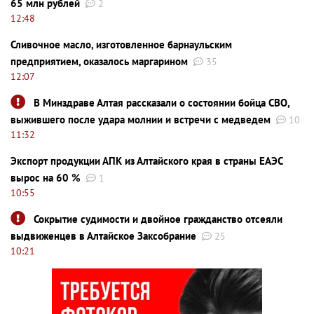
65 млн рублей
2
12:48
Сливочное масло, изготовленное барнаульским
предприятием, оказалось маргарином
35
12:07
В Минздраве Алтая рассказали о состоянии бойца СВО,
выжившего после удара молнии и встречи с медведем
10
11:32
Экспорт продукции АПК из Алтайского края в страны ЕАЭС
вырос на 60 %
1
10:55
Сокрытие судимости и двойное гражданство отсеяли
выдвиженцев в Алтайское Заксобрание
25
10:21