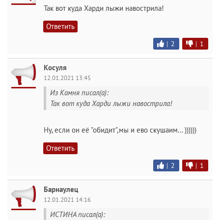
Так вот куда Харди лыжи навострила!
Ответить
|
2
|
1
Косуля
12.01.2021 13:45
Из Камня писал(а):
Так вот куда Харди лыжи навострила!
Ну, если он её "обидит",мы и ево скушаим... ))))))
Ответить
|
2
|
1
Барнаулец
12.01.2021 14:16
ИСТИНА писал(а):