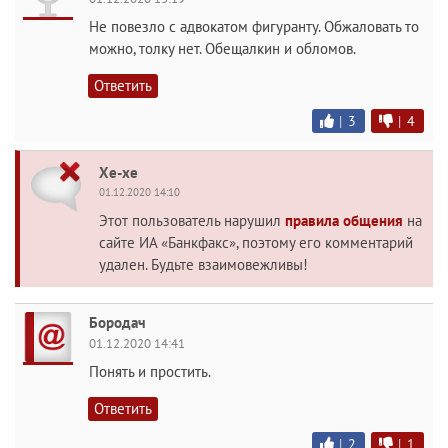
Не повезло с адвокатом фигуранту. Обжаловать то
можно, толку нет. Обещалкин и обломов.
Ответить
|
3
|
4
Хе-хе
01.12.2020 14:10
Этот пользователь нарушил
правила общения
на
сайте ИА «Банкфакс», поэтому его комментарий
удален. Будьте взаимовежливы!
Бородач
01.12.2020 14:41
Понять и простить.
Ответить
|
2
|
1