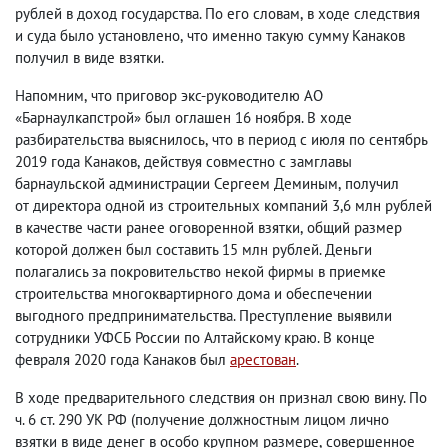
рублей в доход государства. По его словам
,
в ходе следствия
и суда было установлено
,
что именно такую сумму Канаков
получил в виде взятки.
Напомним
,
что приговор экс-руководителю АО
«Барнаулкапстрой» был оглашен 16 ноября. В ходе
разбирательства выяснилось
,
что в период с июля по сентябрь
2019 года Канаков
,
действуя совместно с замглавы
барнаульской администрации Сергеем Деминым
,
получил
от директора одной из строительных компаний 3,6 млн рублей
в качестве части ранее оговоренной взятки
,
общий размер
которой должен был составить 15 млн рублей. Деньги
полагались за покровительство некой фирмы в приемке
строительства многоквартирного дома и обеспечении
выгодного предпринимательства. Преступление выявили
сотрудники УФСБ России по Алтайскому краю. В конце
февраля 2020 года Канаков был
арестован
.
В ходе предварительного следствия он признал свою вину. По
ч. 6 ст. 290 УК РФ
(
получение должностным лицом лично
взятки в виде денег в особо крупном размере
,
совершенное