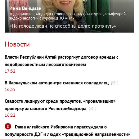
Инна Вейцман
эндокринолог, кандидат медицинских наук, заведующая кафедрой
эндокринологии с курсом ДПО АГМУ
«На голоде люди не способны долго протянуть»
Новости
Власти Республики Алтай расторгнут договор аренды с
недобросовестным лесозаготовителем
17:32
В барнаульском автоцентре сменился совладелец
1
16:55
Сладости лидируют среди продуктов, «проваливших»
проверку алтайского Роспотребнадзора
2
16:22
Глава алтайского Избиркома порассуждала о
популярности ДЭГ и людях «традиционной направленности»