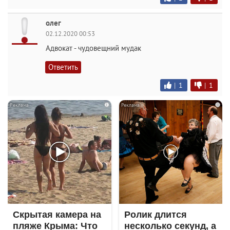
олег
02.12.2020 00:53
Адвокат - чудовещний мудак
Ответить
|
1
|
1
i
i
Скрытая камера на
Ролик длится
пляже Крыма: Что
несколько секунд, а