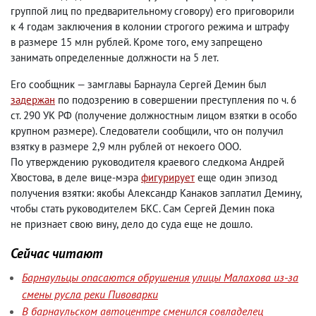
группой лиц по предварительному сговору) его приговорили
к 4 годам заключения в колонии строгого режима и штрафу
в размере 15 млн рублей. Кроме того
,
ему запрещено
занимать определенные должности на 5 лет.
Его сообщник — замглавы Барнаула Сергей Демин был
задержан
по подозрению в совершении преступления по ч. 6
ст. 290 УК РФ
(
получение должностным лицом взятки в особо
крупном размере). Следователи сообщили
,
что он получил
взятку в размере 2,9 млн рублей от некоего ООО.
По утверждению руководителя краевого следкома Андрей
Хвостова
,
в деле вице-мэра
фигурирует
еще один эпизод
получения взятки: якобы Александр Канаков заплатил Демину
,
чтобы стать руководителем БКС. Сам Сергей Демин пока
не признает свою вину
,
дело до суда еще не дошло.
Сейчас читают
Барнаульцы опасаются обрушения улицы Малахова из-за
смены русла реки Пивоварки
В барнаульском автоцентре сменился совладелец