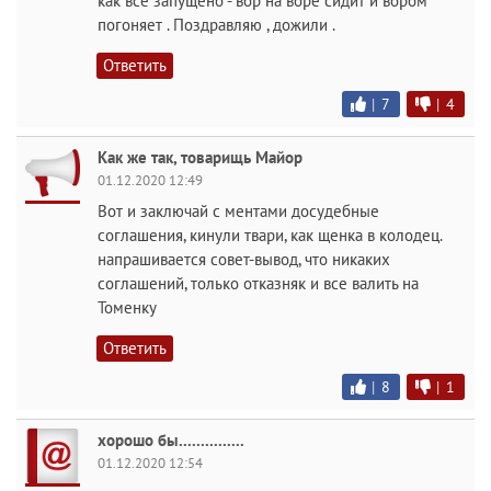
как все запущено - вор на воре сидит и вором
погоняет . Поздравляю , дожили .
Ответить
|
7
|
4
Как же так, товарищь Майор
01.12.2020 12:49
Вот и заключай с ментами досудебные
соглашения, кинули твари, как щенка в колодец.
напрашивается совет-вывод, что никаких
соглашений, только отказняк и все валить на
Томенку
Ответить
|
8
|
1
хорошо бы...............
01.12.2020 12:54