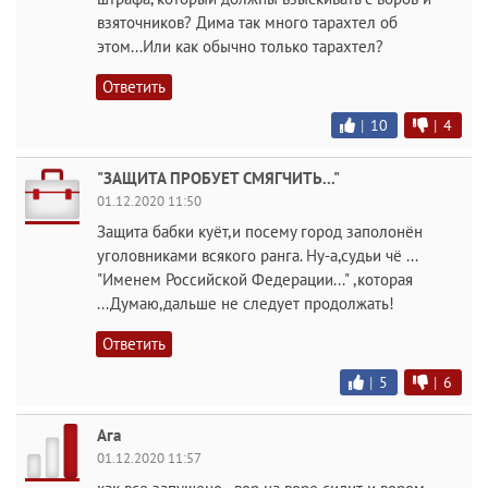
взяточников? Дима так много тарахтел об
этом...Или как обычно только тарахтел?
Ответить
|
10
|
4
"ЗАЩИТА ПРОБУЕТ СМЯГЧИТЬ..."
01.12.2020 11:50
Защита бабки куёт,и посему город заполонён
уголовниками всякого ранга. Ну-а,судьи чё ...
"Именем Российской Федерации..." ,которая
...Думаю,дальше не следует продолжать!
Ответить
|
5
|
6
Ага
01.12.2020 11:57