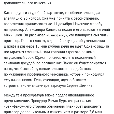
дополнительного взыскания.
Как следует из судебной картотеки
,
гособвинитель подал
апелляцию 26 ноября. Она уже принята к рассмотрению
,
возражения принимаются до 11 декабря. Накануне жалобу
на приговор Александра Канакова подал и его адвокат Евгений
Мякиньков. Он рассказал
, что планирует смягчить
«Банкфаксу»
приговор. По его словам
,
в данной ситуации об уменьшении
штрафа в размере 15 млн рублей речи не идет. Однако защита
постарается сменить 4 года колонии строгого режима
на условный срок. Юрист пояснил
,
что его подопечный
заключил досудебное соглашение. Также он будет опираться
на то
,
что бывший руководитель компании действовал
по указаниям профильного чиновника
,
который приходился
ему начальником. Речь
,
очевидно
,
идет о бывшем
строительном
вице-мэре Барнаула Сергее Демине.
«
»
Между тем прокуратура также подала апелляционное
представление. Прокурор Роман Бурыкин рассказал
«Банкфаксу», что сторона обвинения планирует дополнить
приговор дополнительным взысканием в размере 3,6 млн