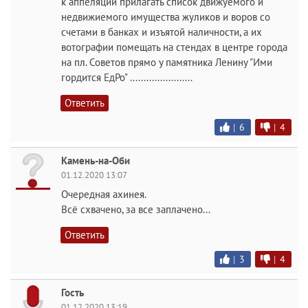
к аппеляции прилагать список движуемого и
недвижиемого имущества жуликов и воров со
счетами в банках и изъятой наличности, а их
вотографии помещать на стендах в центре города
на пл. Советов прямо у памятника Ленину "Ими
гордится ЕдРо" .......................
Ответить
|
6
|
4
Камень-на-Оби
01.12.2020 13:07
Очередная ахинея.
Всё схвачено, за все заплачено...
Ответить
|
3
|
4
Гость
01.12.2020 13:19