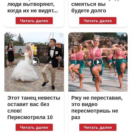
люди вытворяют,
смеяться вы
когда их не видят...
будете долго
Читать далее
Читать далее
i
i
Этот танец невесты
Ржу не переставая,
оставит вас без
это видео
слов!
пересмотришь не
Пересмотрела 10
раз
раз
Читать далее
Читать далее