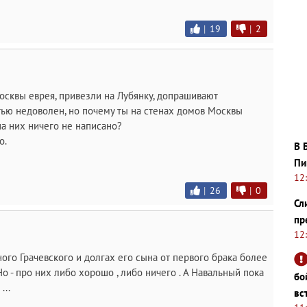
|
19
|
2
осквы еврея, привезли на Лубянку, допрашивают
стью недоволен, но почему ты на стенах домов Москвы
а них ничего не написано?
о.
В 
Пи
12
|
26
|
0
Сл
пр
12
го Грачевского и долгах его сына от первого брака более
Но - про них либо хорошо , либо ничего . А Навальный пока
бо
...
вс