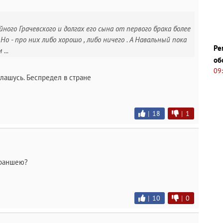
ого Грачевского и долгах его сына от первого брака более
 Но - про них либо хорошо , либо ничего . А Навальный пока
Ре
...
об
09
глашусь. Беспредел в стране
|
18
|
1
 траншею?
|
10
|
0