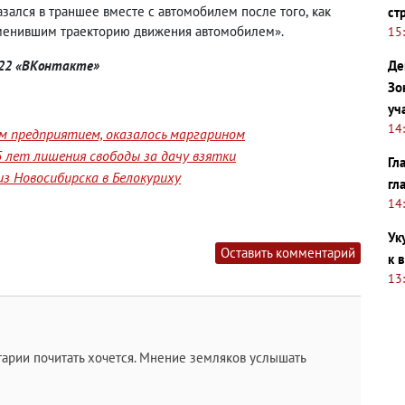
зался в траншее вместе с автомобилем после того
,
как
ст
зменившим траекторию движения автомобилем».
15
Де
l22 «ВКонтакте»
Зо
уч
14
им предприятием, оказалось маргарином
 лет лишения свободы за дачу взятки
Гл
з Новосибирска в Белокуриху
гл
14
Ук
Оставить комментарий
к 
13
арии почитать хочется. Мнение земляков услышать