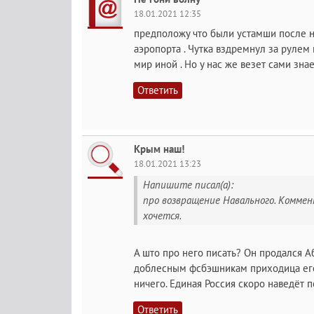
18.01.2021 12:35
предположу что были устамши после н
аэропорта . Чутка вздремнул за рулем 
мир иной . Но у нас же везет сами знает
Ответить
Крым наш!
18.01.2021 13:23
Напишите писал(а):
про возвращение Навального. Комме
хочется.
А што про него писать? Он продался А
доблесным фсбэшникам приходица его
ничего. Единая Россия скоро наведёт п
Ответить