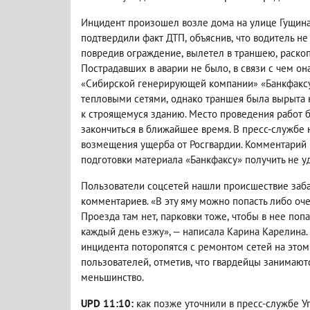
Инцидент произошел возле дома на улице Гущин
подтвердили факт ДТП
,
объяснив
,
что водитель не
повредив ограждение
,
вылетел в траншею
,
раско
Пострадавших в аварии не было
,
в связи с чем о
Сибирской генерирующей компании
«Банкфаксу
«
»
тепловыми сетями
,
однако траншея была вырыта 
к строящемуся зданию. Место проведения работ
закончиться в ближайшее время. В пресс-службе 
возмещения ущерба от Росгвардии. Комментарий 
подготовки материала «Банкфаксу» получить не у
Пользователи соцсетей нашли происшествие заб
комментариев. «В эту яму можно попасть либо оч
Проезда там нет
,
парковки тоже
,
чтобы в нее попа
каждый день езжу», — написала Карина Карелина
инцидента поторопятся с ремонтом сетей на этом 
пользователей
,
отметив
,
что гвардейцы занимают
меньшинство.
UPD 11:10:
как позже уточнили в пресс-службе У