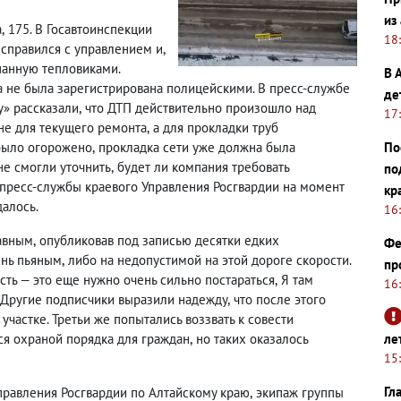
из
а
,
175. В Госавтоинспекции
18
 справился с управлением и
,
панную тепловиками.
В 
на не была зарегистрирована полицейскими. В пресс-службе
де
» рассказали
,
что ДТП действительно произошло над
17
не для текущего ремонта
,
а для прокладки труб
По
 было огорожено
,
прокладка сети уже должна была
не смогли уточнить
,
будет ли компания требовать
по
пресс-службы краевого Управления Росгвардии на момент
кр
далось.
16
авным
,
опубликовав под записью десятки едких
Фе
ень пьяным
,
либо на недопустимой на этой дороге скорости.
пр
сть — это еще нужно очень сильно постараться
,
Я там
16
. Другие подписчики выразили надежду
,
что после этого
участке. Третьи же попытались воззвать к совести
ле
ся охраной порядка для граждан
,
но таких оказалось
15
Гл
правления Росгвардии по Алтайскому краю
,
экипаж группы