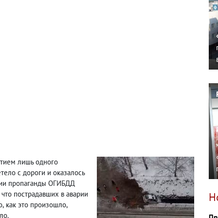
стием лишь одного
тело с дороги и оказалось
нии пропаганды ОГИБДД
что пострадавших в аварии
Н
о
,
как это произошло
,
ло.
Пр