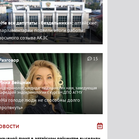
«Не все депутаты - бездельники»:
алтайские
парламентарии подвели итоги работы
восьмого созыва АКЗС
15
Разговор
Инна Вейцман
эндокринолог, кандидат медицинских наук, заведующая
кафедрой эндокринологии с курсом ДПО АГМУ
«На голоде люди не способны долго
протянуть»
овости
изывной пункт в алтайском райцентре выселили