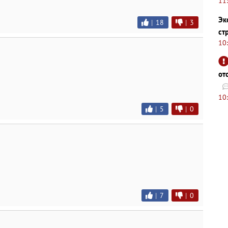
11
Эк
|
18
|
3
ст
10
от
10
|
5
|
0
|
7
|
0