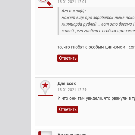
18.01.2021 12:01
Ага писал(а):
может еще про заработок ныне покойн
миллиарда рублей ... вот это богема !
живой , его гнобят с особым цинизмом 
то, что гнобят с особым цинизмом - со
Ответить
Для всех
18.01.2021 12:29
И что они там увидели, что рванули в
Ответить
Не гони волну