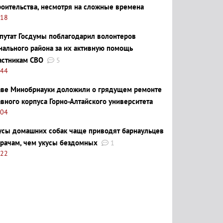
роительства, несмотря на сложные времена
:18
путат Госдумы поблагодарил волонтеров
нального района за их активную помощь
астникам СВО
5
:44
аве Минобрнауки доложили о грядущем ремонте
авного корпуса Горно-Алтайского университета
:04
усы домашних собак чаще приводят барнаульцев
врачам, чем укусы бездомных
1
:22