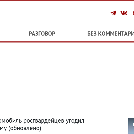
РАЗГОВОР
БЕЗ КОММЕНТАР
томобиль росгвардейцев угодил
яму
(
обновлено)