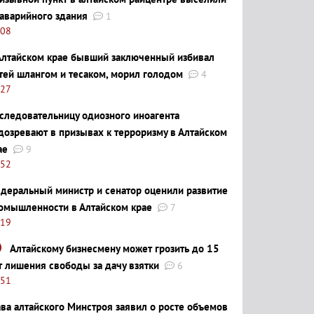
 аварийного здания
1
:08
Алтайском крае бывший заключенный избивал
тей шлангом и тесаком, морил голодом
4
:27
следовательницу одиозного иноагента
дозревают в призывах к терроризму в Алтайском
ае
9
:52
деральный министр и сенатор оценили развитие
омышленности в Алтайском крае
7
:19
Алтайскому бизнесмену может грозить до 15
т лишения свободы за дачу взятки
6
:51
ава алтайского Минстроя заявил о росте объемов