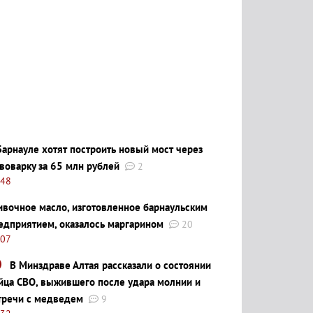
Барнауле хотят построить новый мост через
воварку за 65 млн рублей
2
:48
ивочное масло, изготовленное барнаульским
едприятием, оказалось маргарином
20
:07
В Минздраве Алтая рассказали о состоянии
йца СВО, выжившего после удара молнии и
тречи с медведем
9