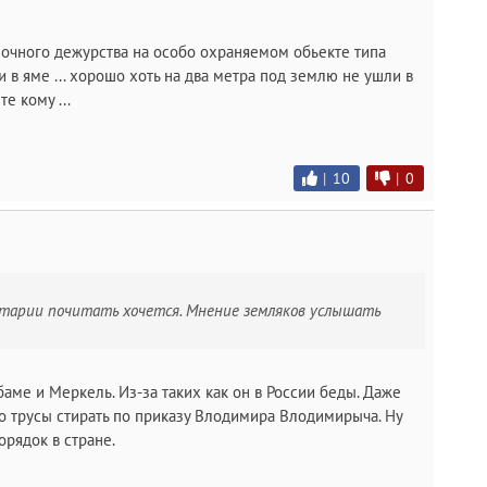
очного дежурства на особо охраняемом обьекте типа
и в яме ... хорошо хоть на два метра под землю не ушли в
е кому ...
|
10
|
0
нтарии почитать хочется. Мнение земляков услышать
баме и Меркель. Из-за таких как он в России беды. Даже
 трусы стирать по приказу Влодимира Влодимирыча. Ну
орядок в стране.